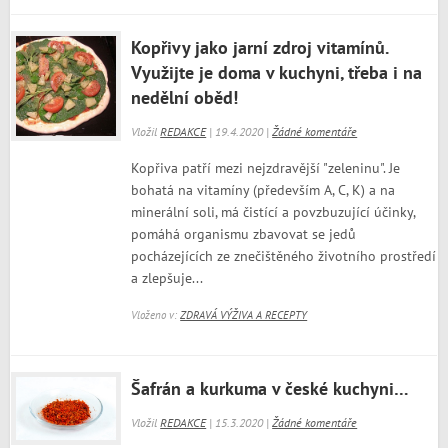
Kopřivy jako jarní zdroj vitamínů.
Využijte je doma v kuchyni, třeba i na
nedělní oběd!
Vložil
REDAKCE
| 19.4.2020 |
Žádné komentáře
Kopřiva patří mezi nejzdravější "zeleninu". Je
bohatá na vitamíny (především A, C, K) a na
minerální soli, má čistící a povzbuzující účinky,
pomáhá organismu zbavovat se jedů
pocházejících ze znečištěného životního prostředí
a zlepšuje...
Vloženo v:
ZDRAVÁ VÝŽIVA A RECEPTY
Šafrán a kurkuma v české kuchyni…
Vložil
REDAKCE
| 15.3.2020 |
Žádné komentáře