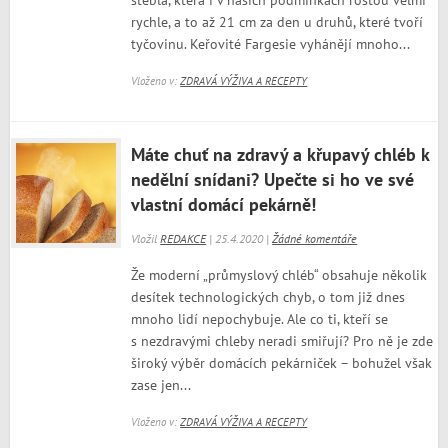
stébla, která i v našich podmínkách rostou velmi
rychle, a to až 21 cm za den u druhů, které tvoří
tyčovinu. Keřovité Fargesie vyhánějí mnoho...
Vloženo v:
ZDRAVÁ VÝŽIVA A RECEPTY
Máte chuť na zdravý a křupavý chléb k
nedělní snídani? Upečte si ho ve své
vlastní domácí pekárně!
Vložil
REDAKCE
| 25.4.2020 |
Žádné komentáře
Že moderní „průmyslový chléb“ obsahuje několik
desítek technologických chyb, o tom již dnes
mnoho lidí nepochybuje. Ale co ti, kteří se
s nezdravými chleby neradi smiřují? Pro ně je zde
široký výběr domácích pekárniček – bohužel však
zase jen...
Vloženo v:
ZDRAVÁ VÝŽIVA A RECEPTY