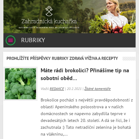
RUBRIKY
PROHLÍŽÍTE PŘÍSPĚVKY RUBRIKY ZDRAVÁ VÝŽIVA A RECEPTY
Máte rádi brokolici? Přinášíme tip na
sobotní oběd…
Vložil
REDAKCE
| 20.2.2021 |
Žádné komentáře
Brokolice pochází s největší pravděpodobností z
oblasti Apeninského poloostrova a v našich
domácnostech se napevno zabydlila teprve v
devadesátých letech 20. století. A dá se říci, že i
zachutnala :) Tato netradiční zelenina je bohatá
na vlákninu,...