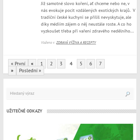
Již samotné slovo koření, ať chceme nebo ne, v
nás evokuje pocit vzdálených exotických krajů. V
tradiční české kuchyni se příliš nevyskytuje, ale
díky médiím zájem o něj neustále roste. A co ho
vyzkoušet třeba při vaření zdravého nedělního...
Vloženo v:
ZDRAVÁ VÝŽIVA A RECEPTY
« První
«
1
2
3
4
5
6
7
»
Poslední »
UŽITEČNÉ ODKAZY