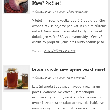
šťáva? Proč ne!
Vložil
REDAKCE
| 29.8.2020 |
Žádné komentáře
V letošním roce je vcelku dobrá úroda drobného
ovoce a tak se pojďme podívat, jak s ním můžeme
naložit. Nemusíme přece dělat každý rok pořád
dokola jen vařené šťávy a marmelády... Čerstvé
ostružiny propasírujeme přes hustý cedník, je to...
Vloženo v:
ZDRAVÁ VÝŽIVA A RECEPTY
Letošní úrodu zavařujeme bez chemie!
Vložil
REDAKCE
| 16.8.2020 |
Jeden komentář
Letošní úroda bude snad navzdory rozmarům
počasí vydařená. Ne všichni jsem schopni
uchovávat tyto plody ve sklepích a ne všechno
ovoce či zelenina se takto uchovat dá. Nabízí se
nám však výborná možnost zavařování bez