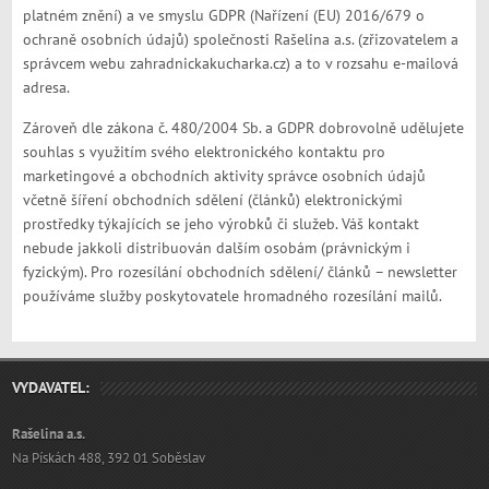
platném znění) a ve smyslu GDPR (Nařízení (EU) 2016/679 o
ochraně osobních údajů) společnosti Rašelina a.s. (zřizovatelem a
správcem webu zahradnickakucharka.cz) a to v rozsahu e-mailová
adresa.
Zároveň dle zákona č. 480/2004 Sb. a GDPR dobrovolně udělujete
souhlas s využitím svého elektronického kontaktu pro
marketingové a obchodních aktivity správce osobních údajů
včetně šíření obchodních sdělení (článků) elektronickými
prostředky týkajících se jeho výrobků či služeb. Váš kontakt
nebude jakkoli distribuován dalším osobám (právnickým i
fyzickým). Pro rozesílání obchodních sdělení/ článků – newsletter
používáme služby poskytovatele hromadného rozesílání mailů.
VYDAVATEL:
Rašelina a.s.
Na Pískách 488, 392 01 Soběslav