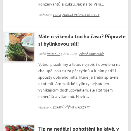
konzervantů a cukru. Jak na to Vám...
Vloženo v:
VIDEA
,
ZDRAVÁ VÝŽIVA A RECEPTY
Máte o víkendu trochu času? Připravte
si bylinkovou sůl!
Vložil
REDAKCE
| 27.6.2020 |
Žádné komentáře
Volno, prázdniny a letos nejspíš i dovolená na
chalupě jsou tu za pár týdnů a k nim patří i
spousty dobrého jídla, které je třeba správně
okořenit. Aromatické bylinky nejsou jen
vynikajícím dochucovadlem, ale i zdrojem
minerálů a vitamínů. Navíc...
Vloženo v:
ZDRAVÁ VÝŽIVA A RECEPTY
Tip na nedělní pohoštění ke kávě, v