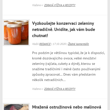
Vloženo v:
ZDRAVÁ VÝŽIVA A RECEPTY
Vyzkoušejte konzervaci zeleniny
netradičně. Uvidíte, jak vám bude
chutnat!
Vložil
REDAKCE
| 17.10.2020 |
Žádné komentáře
Pro podzim je většinou typické, že je k dispozici,
kromě dozrávajícího ovoce, velké množství
zeleniny (rajčata, cukety a dýně), kterou se
snažíme tradičními i méně často používanými
způsoby zpracovat… Dnes vám představím
několik netradičních...
Vloženo v:
ZDRAVÁ VÝŽIVA A RECEPTY
Mražená ostružinová nebo malinová