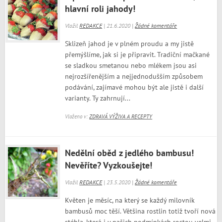
hlavní roli jahody!
Vložil
REDAKCE
| 21.6.2020 |
Žádné komentáře
Sklizeň jahod je v plném proudu a my jistě
přemýšlíme, jak si je připravit. Tradiční mačkané
se sladkou smetanou nebo mlékem jsou asi
nejrozšířenějším a nejjednodušším způsobem
podávání, zajímavé mohou být ale jistě i další
varianty. Ty zahrnují...
Vloženo v:
ZDRAVÁ VÝŽIVA A RECEPTY
Nedělní oběd z jedlého bambusu!
Nevěříte? Vyzkoušejte!
Vložil
REDAKCE
| 23.5.2020 |
Žádné komentáře
Květen je měsíc, na který se každý milovník
bambusů moc těší. Většina rostlin totiž tvoří nová