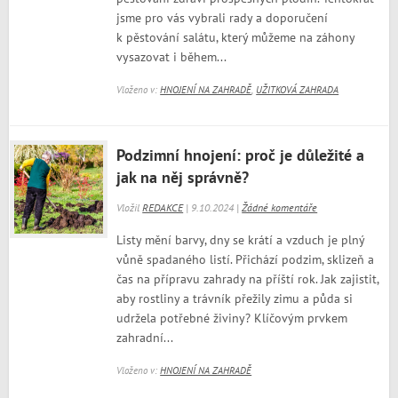
jsme pro vás vybrali rady a doporučení
k pěstování salátu, který můžeme na záhony
vysazovat i během...
Vloženo v:
HNOJENÍ NA ZAHRADĚ
,
UŽITKOVÁ ZAHRADA
Podzimní hnojení: proč je důležité a
jak na něj správně?
Vložil
REDAKCE
| 9.10.2024 |
Žádné komentáře
Listy mění barvy, dny se krátí a vzduch je plný
vůně spadaného listí. Přichází podzim, sklizeň a
čas na přípravu zahrady na příští rok. Jak zajistit,
aby rostliny a trávník přežily zimu a půda si
udržela potřebné živiny? Klíčovým prvkem
zahradní...
Vloženo v:
HNOJENÍ NA ZAHRADĚ