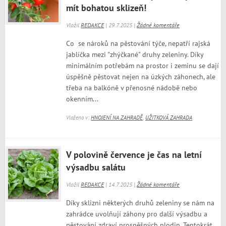
mít bohatou sklizeň!
Vložil
REDAKCE
| 29.7.2025 |
Žádné komentáře
Co se nároků na pěstování týče, nepatří rajská
jablíčka mezi "zhýčkané" druhy zeleniny. Díky
minimálním potřebám na prostor i zeminu se dají
úspěšně pěstovat nejen na úzkých záhonech, ale
třeba na balkóně v přenosné nádobě nebo
okenním...
Vloženo v:
HNOJENÍ NA ZAHRADĚ
,
UŽITKOVÁ ZAHRADA
V polovině července je čas na letní
výsadbu salátu
Vložil
REDAKCE
| 14.7.2025 |
Žádné komentáře
Díky sklizni některých druhů zeleniny se nám na
zahrádce uvolňují záhony pro další výsadbu a
pěstování zdraví prospěšných plodin. Tentokrát