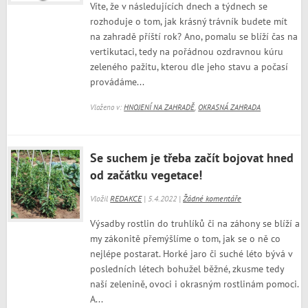
Víte, že v následujících dnech a týdnech se
rozhoduje o tom, jak krásný trávník budete mít
na zahradě příští rok? Ano, pomalu se blíží čas na
vertikutaci, tedy na pořádnou ozdravnou kúru
zeleného pažitu, kterou dle jeho stavu a počasí
provádáme...
Vloženo v:
HNOJENÍ NA ZAHRADĚ
,
OKRASNÁ ZAHRADA
Se suchem je třeba začít bojovat hned
od začátku vegetace!
Vložil
REDAKCE
| 5.4.2022 |
Žádné komentáře
Výsadby rostlin do truhlíků či na záhony se blíží a
my zákonitě přemýšlíme o tom, jak se o ně co
nejlépe postarat. Horké jaro či suché léto bývá v
posledních létech bohužel běžné, zkusme tedy
naší zelenině, ovoci i okrasným rostlinám pomoci.
A...