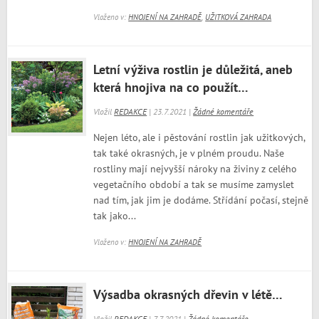
Vloženo v:
HNOJENÍ NA ZAHRADĚ
,
UŽITKOVÁ ZAHRADA
Letní výživa rostlin je důležitá, aneb
která hnojiva na co použít…
Vložil
REDAKCE
| 23.7.2021 |
Žádné komentáře
Nejen léto, ale i pěstování rostlin jak užitkových,
tak také okrasných, je v plném proudu. Naše
rostliny mají nejvyšší nároky na živiny z celého
vegetačního období a tak se musíme zamyslet
nad tím, jak jim je dodáme. Střídání počasí, stejně
tak jako...
Vloženo v:
HNOJENÍ NA ZAHRADĚ
Výsadba okrasných dřevin v létě…
Vložil
REDAKCE
| 7.7.2021 |
Žádné komentáře