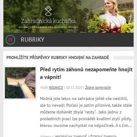
RUBRIKY
PROHLÍŽÍTE PŘÍSPĚVKY RUBRIKY HNOJENÍ NA ZAHRADĚ
Před rytím záhonů nezapomeňte hnojit
a vápnit!
Vložil
REDAKCE
| 10.11.2025 |
Žádné komentáře
Možná jste letos na zahrádce ještě vše nestihli,
ale to nevadí. Počasí je zatím příznivé, takže stále
můžeme dohánět zbylé "resty". Jako jednu z
posledních prací lze provádět kvalitní zrytí půdy,
kterou musíme nachystat na odpočinek. A s tím...
Vloženo v:
HNOJENÍ NA ZAHRADĚ
,
UŽITKOVÁ ZAHRADA