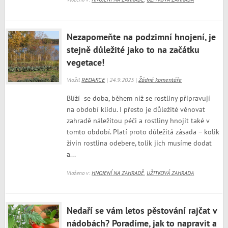
Nezapomeňte na podzimní hnojení, je
stejně důležité jako to na začátku
vegetace!
Vložil
REDAKCE
| 24.9.2025 |
Žádné komentáře
Blíží se doba, během níž se rostliny připravují
na období klidu. I přesto je důležité věnovat
zahradě náležitou péči a rostliny hnojit také v
tomto období. Platí proto důležitá zásada – kolik
živin rostlina odebere, tolik jich musíme dodat
a...
Vloženo v:
HNOJENÍ NA ZAHRADĚ
,
UŽITKOVÁ ZAHRADA
Nedaří se vám letos pěstování rajčat v
nádobách? Poradíme, jak to napravit a