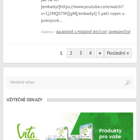
[embedyt]https://www.youtube.com/watch?
v=1j2MQ07WQgM[/embedyt] S péčí nejen o
pokojové...
Vloženo v:
BALKONOVÉ A POKOJOVÉ ROSTLINY
,
ZAHRADNIČENÍ
1
2
3
4
»
Poslední »
UŽITEČNÉ ODKAZY