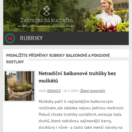
RUBRIKY
PROHLÍŽÍTE PŘÍSPĚVKY RUBRIKY BALKONOVÉ A POKOJOVÉ
ROSTLINY
Netradiční balkonové truhlíky bez
muškátů
Vložil
REDAKCE
| 26.5.2026 |
Žádné komentáře
Muškáty patří k nejčastějším balkonovým
rostlinám, ale zdaleka nejsou jedinou možností.
Pokud chcete truhlíky ozvláštnit, existuje řada
druhů, které nabídnou zajímavější barvy,
struktury i vůně - a často také menší nároky na