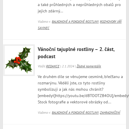
a také průhledných a neprůhledných obalů pro
jejich zdárný...
Vloženo v:
BALKONOVÉ A POKOJOVÉ ROSTLINY
,
ROZHOVORY JIŘÍ
SAVINEC
Vánoční tajuplné rostliny – 2. část,
podcast
Vložil
REDAKCE
| 2.1.2024 |
Žádné komentáře
Ve druhém díle se věnujeme cesmíně, břečťanu a
rozmarýnu. Věděli jste, co tyto rostliny
symbolizují a jak nás mohou chránit?
[embedyt]https://youtu.be/dBTOOTZB4OU[/embedy
Stock fotografie a vektorové obrázky od...
Vloženo v:
BALKONOVÉ A POKOJOVÉ ROSTLINY
,
ZAHRADNIČENÍ