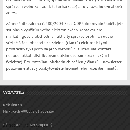
ochraně osobních údajů) společnosti Rašelina a.s. (zřizovatelem a
správcem webu zahradnickakucharka.cz) a to v rozsahu e-mailová
adresa.
Zároveň dle zákona č. 480/2004 Sb. a GDPR dobrovolně udělujete
souhlas s využitím svého elektronického kontaktu pro
marketingové a obchodních aktivity správce osobních údajů
včetně šíření obchodních sdělení (článků) elektronickými
prostředky týkajících se jeho výrobků či služeb. Váš kontakt
nebude jakkoli distribuován dalším osobám (právnickým i
fyzickým). Pro rozesílání obchodních sdělení/ článků – newsletter
používáme služby poskytovatele hromadného rozesílání mailů.
VYDAVATEL:
Rašelina a.s.
Na Pískách 488, 392 01 Soběslav
Šéfredaktor: Ing. Jan Stropnický