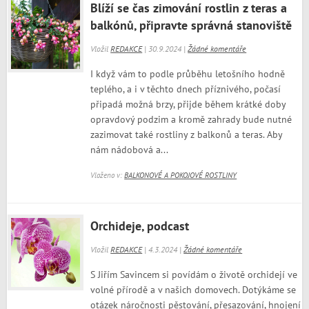
Blíží se čas zimování rostlin z teras a
balkónů, připravte správná stanoviště
Vložil
REDAKCE
| 30.9.2024 |
Žádné komentáře
I když vám to podle průběhu letošního hodně
teplého, a i v těchto dnech příznivého, počasí
připadá možná brzy, přijde během krátké doby
opravdový podzim a kromě zahrady bude nutné
zazimovat také rostliny z balkonů a teras. Aby
nám nádobová a...
Vloženo v:
BALKONOVÉ A POKOJOVÉ ROSTLINY
Orchideje, podcast
Vložil
REDAKCE
| 4.3.2024 |
Žádné komentáře
S Jiřím Savincem si povídám o životě orchidejí ve
volné přírodě a v našich domovech. Dotýkáme se
otázek náročnosti pěstování, přesazování, hnojení