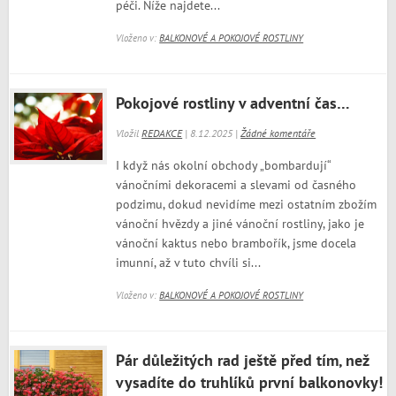
péči. Níže najdete...
Vloženo v:
BALKONOVÉ A POKOJOVÉ ROSTLINY
Pokojové rostliny v adventní čas…
Vložil
REDAKCE
| 8.12.2025 |
Žádné komentáře
I když nás okolní obchody „bombardují“
vánočními dekoracemi a slevami od časného
podzimu, dokud nevidíme mezi ostatním zbožím
vánoční hvězdy a jiné vánoční rostliny, jako je
vánoční kaktus nebo brambořík, jsme docela
imunní, až v tuto chvíli si...
Vloženo v:
BALKONOVÉ A POKOJOVÉ ROSTLINY
Pár důležitých rad ještě před tím, než
vysadíte do truhlíků první balkonovky!