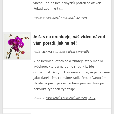
vnesou do našich příbytků potřebné oživení.
Pokud zvolíme ty...
Vloženo v:
BALKONOVÉ A POKOJOVÉ ROSTLINY
Je čas na orchideje, náš video návod
vám poradí, jak na ně!
Vložil
REDAKCE
| 9.1.2025 |
Žádné komentáře
V posledních letech se orchideje staly módní
květinou, kterou najdeme snad v každé
domácnosti. A výjimkou není ani to, že je dáváme
jako dárek těm, co máme rádi, třeba k Vánocům!
Někdo je pěstuje s úspěchem, jiný rostlinu po
několika týdnech vyhazuje,...
Vloženo v:
BALKONOVÉ A POKOJOVÉ ROSTLINY
,
VIDEA