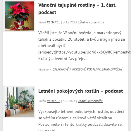
Vánoční tajuplné rostliny – 1. část,
podcast
Vložil
REDAKCE
| 3.12.2023 |
Žádné komentáře
Věděli jste, že Vánoční hvězda je marketingový
tahák z počátku 20. století a kvůli magii jmelí se
obětovali býci?
[embedyt]https://youtu.be/UoN8kx3Qy80[/embedyt
Krásný adventní čas přeje...
Vloženo v:
BALKONOVÉ A POKOJOVÉ ROSTLINY
,
ZAHRADNIČENÍ
Letnění pokojových rostlin – podcast
Vložil
REDAKCE
| 5.6.2023 |
Žádné komentáře
Vyzkoušejte letnění pokojových rostlin, odvděčí
se větším růstem a celkově větší vitalitou.
Poslechněte si tento krátký podcast, dozvíte se,
jak na to!