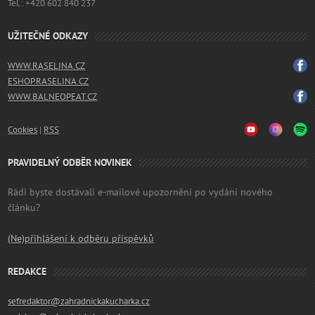
Tel.: +420 602 840 237
UŽITEČNÉ ODKAZY
WWW.RASELINA.CZ
ESHOP.RASELINA.CZ
WWW.BALNEOPEAT.CZ
Cookies
|
RSS
PRAVIDELNÝ ODBĚR NOVINEK
Rádi byste dostávali e-mailové upozornění po vydání nového
článku?
(Ne)přihlášení k odběru příspěvků
REDAKCE
sefredaktor@zahradnickakucharka.cz