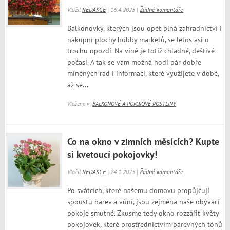
Vložil
REDAKCE
| 16.4.2025 |
Žádné komentáře
Balkonovky, kterých jsou opět plná zahradnictví i
nákupní plochy hobby marketů, se letos asi o
trochu opozdí. Na vině je totiž chladné, deštivé
počasí. A tak se vám možná hodí pár dobře
míněných rad i informací, které využijete v době,
až se...
Vloženo v:
BALKONOVÉ A POKOJOVÉ ROSTLINY
Co na okno v zimních měsících? Kupte
si kvetoucí pokojovky!
Vložil
REDAKCE
| 24.1.2025 |
Žádné komentáře
Po svátcích, které našemu domovu propůjčují
spoustu barev a vůní, jsou zejména naše obývací
pokoje smutné. Zkusme tedy okno rozzářit květy
pokojovek, které prostřednictvím barevných tónů