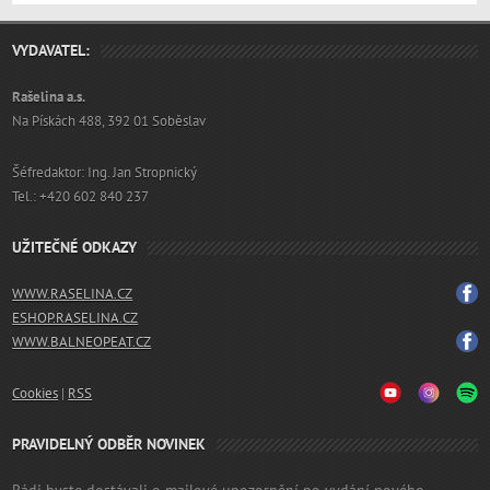
VYDAVATEL:
Rašelina a.s.
Na Pískách 488, 392 01 Soběslav
Šéfredaktor: Ing. Jan Stropnický
Tel.: +420 602 840 237
UŽITEČNÉ ODKAZY
WWW.RASELINA.CZ
ESHOP.RASELINA.CZ
WWW.BALNEOPEAT.CZ
Cookies
|
RSS
PRAVIDELNÝ ODBĚR NOVINEK