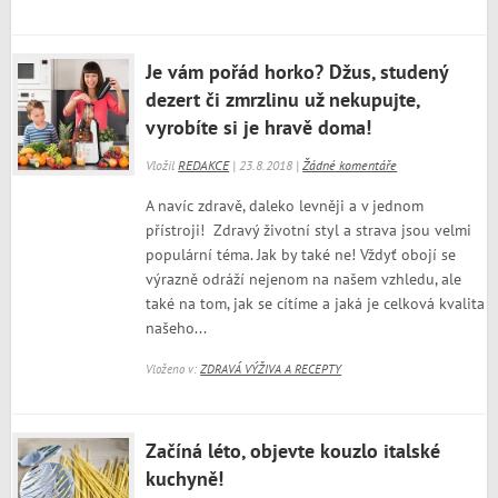
Je vám pořád horko? Džus, studený
dezert či zmrzlinu už nekupujte,
vyrobíte si je hravě doma!
Vložil
REDAKCE
| 23.8.2018 |
Žádné komentáře
A navíc zdravě, daleko levněji a v jednom
přístroji! Zdravý životní styl a strava jsou velmi
populární téma. Jak by také ne! Vždyť obojí se
výrazně odráží nejenom na našem vzhledu, ale
také na tom, jak se cítíme a jaká je celková kvalita
našeho...
Vloženo v:
ZDRAVÁ VÝŽIVA A RECEPTY
Začíná léto, objevte kouzlo italské
kuchyně!