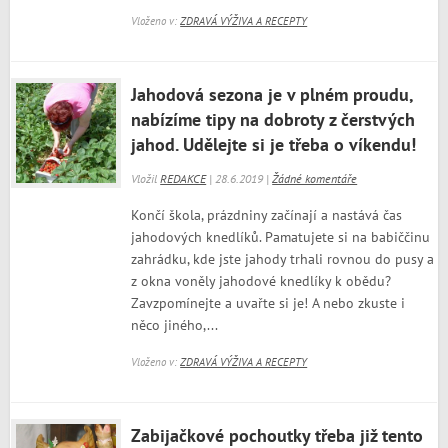
Vloženo v:
ZDRAVÁ VÝŽIVA A RECEPTY
Jahodová sezona je v plném proudu,
nabízíme tipy na dobroty z čerstvých
jahod. Udělejte si je třeba o víkendu!
Vložil
REDAKCE
| 28.6.2019 |
Žádné komentáře
Končí škola, prázdniny začínají a nastává čas
jahodových knedlíků. Pamatujete si na babiččinu
zahrádku, kde jste jahody trhali rovnou do pusy a
z okna voněly jahodové knedlíky k obědu?
Zavzpomínejte a uvařte si je! A nebo zkuste i
něco jiného,...
Vloženo v:
ZDRAVÁ VÝŽIVA A RECEPTY
Zabijačkové pochoutky třeba již tento