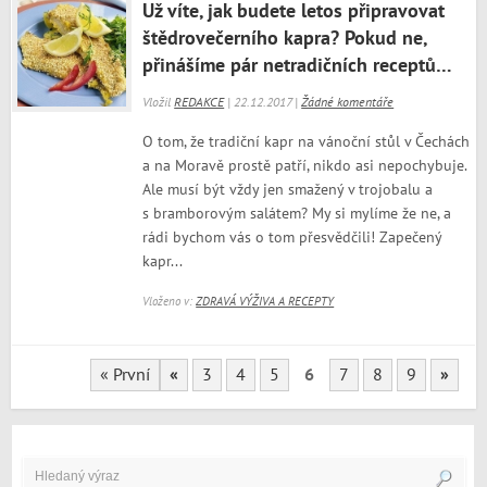
Už víte, jak budete letos připravovat
štědrovečerního kapra? Pokud ne,
přinášíme pár netradičních receptů…
Vložil
REDAKCE
| 22.12.2017 |
Žádné komentáře
O tom, že tradiční kapr na vánoční stůl v Čechách
a na Moravě prostě patří, nikdo asi nepochybuje.
Ale musí být vždy jen smažený v trojobalu a
s bramborovým salátem? My si mylíme že ne, a
rádi bychom vás o tom přesvědčili! Zapečený
kapr...
Vloženo v:
ZDRAVÁ VÝŽIVA A RECEPTY
« První
«
3
4
5
6
7
8
9
»