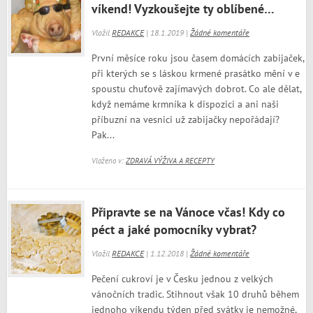
víkend! Vyzkoušejte ty oblíbené…
Vložil
REDAKCE
| 18.1.2019 |
Žádné komentáře
První měsíce roku jsou časem domácích zabijaček,
při kterých se s láskou krmené prasátko mění v e
spoustu chuťově zajímavých dobrot. Co ale dělat,
když nemáme krmníka k dispozici a ani naši
příbuzní na vesnici už zabijačky nepořádají?
Pak...
Vloženo v:
ZDRAVÁ VÝŽIVA A RECEPTY
Připravte se na Vánoce včas! Kdy co
péct a jaké pomocníky vybrat?
Vložil
REDAKCE
| 1.12.2018 |
Žádné komentáře
Pečení cukroví je v Česku jednou z velkých
vánočních tradic. Stihnout však 10 druhů během
jednoho víkendu týden před svátky je nemožné,