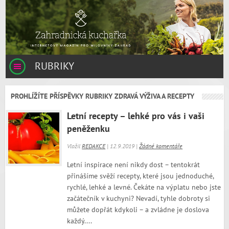
RUBRIKY
PROHLÍŽÍTE PŘÍSPĚVKY RUBRIKY ZDRAVÁ VÝŽIVA A RECEPTY
Letní recepty – lehké pro vás i vaši
peněženku
Vložil
REDAKCE
| 12.9.2019 |
Žádné komentáře
Letní inspirace není nikdy dost – tentokrát
přinášíme svěží recepty, které jsou jednoduché,
rychlé, lehké a levné. Čekáte na výplatu nebo jste
začátečník v kuchyni? Nevadí, tyhle dobroty si
můžete dopřát kdykoli – a zvládne je doslova
každý....