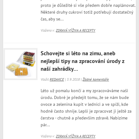
proto je důležité si vše předem dobře naplánovat.
Některé druhy cukroví totiž potřebují dostatečný
čas, aby se...
Vloženo v:
ZDRAVÁ VÝŽIVA A RECEPTY
Schovejte si léto na zimu, aneb
nejlepší tipy na zpracování úrody z
naší zahrádky…
Vložil
REDAKCE
| 3.9.2018 |
Žádné komentáře
Léto už pomalu končí a my zpracováváme naši
úrodu. Dobré je předejít tomu, že se nám bude
ovoce a zelenina kupit v lednici a ve spíži, kde
hodně často shnije. Lepší je zpracovat ji ještě za
čerstva - chutně a především zdravě. Nabízíme
pár...
Vloženo v:
ZDRAVÁ VÝŽIVA A RECEPTY