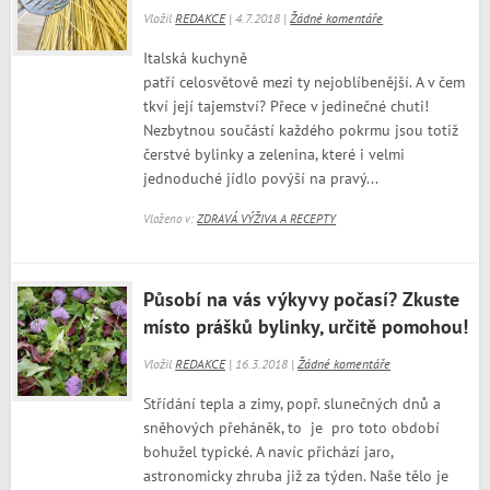
Vložil
REDAKCE
| 4.7.2018 |
Žádné komentáře
Italská kuchyně
patří celosvětově mezi ty nejoblíbenější. A v čem
tkví její tajemství? Přece v jedinečné chuti!
Nezbytnou součástí každého pokrmu jsou totiž
čerstvé bylinky a zelenina, které i velmi
jednoduché jídlo povýší na pravý...
Vloženo v:
ZDRAVÁ VÝŽIVA A RECEPTY
Působí na vás výkyvy počasí? Zkuste
místo prášků bylinky, určitě pomohou!
Vložil
REDAKCE
| 16.3.2018 |
Žádné komentáře
Střídání tepla a zimy, popř. slunečných dnů a
sněhových přeháněk, to je pro toto období
bohužel typické. A navíc přichází jaro,
astronomicky zhruba již za týden. Naše tělo je