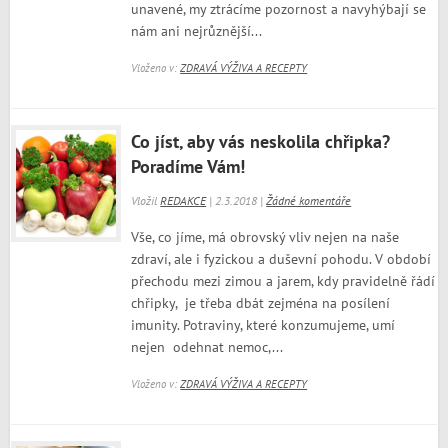
unavené, my ztrácíme pozornost a navyhýbají se
nám ani nejrůznější...
Vloženo v:
ZDRAVÁ VÝŽIVA A RECEPTY
Co jíst, aby vás neskolila chřipka?
Poradíme Vám!
Vložil
REDAKCE
| 2.3.2018 |
Žádné komentáře
Vše, co jíme, má obrovský vliv nejen na naše
zdraví, ale i fyzickou a duševní pohodu. V období
přechodu mezi zimou a jarem, kdy pravidelně řádí
chřipky, je třeba dbát zejména na posílení
imunity. Potraviny, které konzumujeme, umí
nejen odehnat nemoc,...
Vloženo v:
ZDRAVÁ VÝŽIVA A RECEPTY