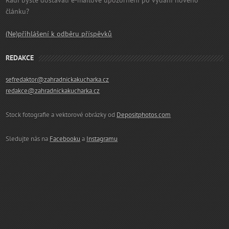
Rádi byste dostávali e-mailové upozornění po vydání nového
článku?
(Ne)přihlášení k odběru příspěvků
REDAKCE
sefredaktor@zahradnickakucharka.cz
redakce@zahradnickakucharka.cz
Stock fotografie a vektorové obrázky od
Depositphotos.com
Sledujte nás na
Facebooku
a
Instagramu