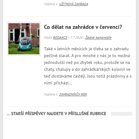
Vloženo v:
UŽITKOVÁ ZAHRADA
Co dělat na zahrádce v červenci?
Vložil
REDAKCE
| 7.7.2026 |
Žádné komentáře
Také v letních měsících je třeba se o zahradu
pečlivě starat. A pro mnohé z nás je to možná
jednodušší než po zbytek roku, protože se na
chaty, chalupy a do zahrádkářských kolonií se
teď dostáváme častěji. Jsou totiž prázdniny a s
nimi přichází...
Vloženo v:
ZAHRADNÍKŮV ROK
… STARŠÍ PŘÍSPĚVKY NAJDETE V PŘÍSLUŠNÉ RUBRICE