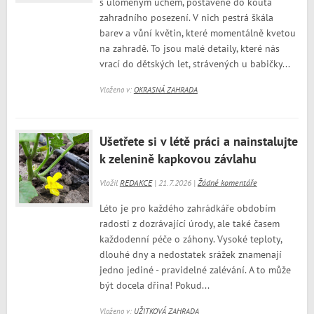
s ulomeným uchem, postavené do kouta
zahradního posezení. V nich pestrá škála
barev a vůní květin, které momentálně kvetou
na zahradě. To jsou malé detaily, které nás
vrací do dětských let, strávených u babičky...
Vloženo v:
OKRASNÁ ZAHRADA
Ušetřete si v létě práci a nainstalujte
k zelenině kapkovou závlahu
Vložil
REDAKCE
| 21.7.2026 |
Žádné komentáře
Léto je pro každého zahrádkáře obdobím
radosti z dozrávající úrody, ale také časem
každodenní péče o záhony. Vysoké teploty,
dlouhé dny a nedostatek srážek znamenají
jedno jediné - pravidelné zalévání. A to může
být docela dřina! Pokud...
Vloženo v:
UŽITKOVÁ ZAHRADA