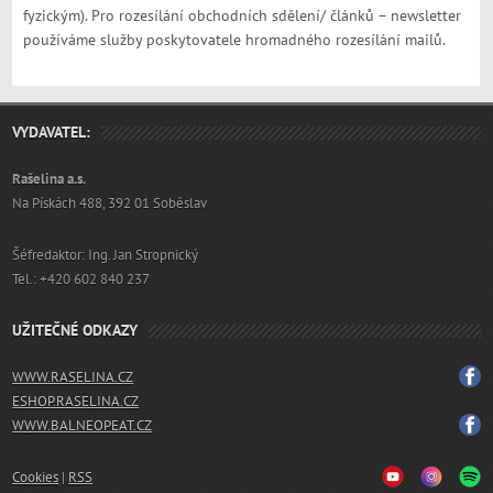
fyzickým). Pro rozesílání obchodních sdělení/ článků – newsletter
používáme služby poskytovatele hromadného rozesílání mailů.
VYDAVATEL:
Rašelina a.s.
Na Pískách 488, 392 01 Soběslav
Šéfredaktor: Ing. Jan Stropnický
Tel.: +420 602 840 237
UŽITEČNÉ ODKAZY
WWW.RASELINA.CZ
ESHOP.RASELINA.CZ
WWW.BALNEOPEAT.CZ
Cookies
|
RSS