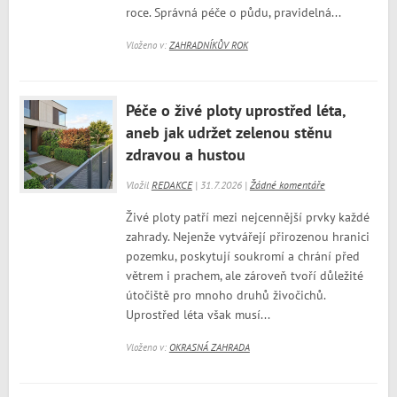
roce. Správná péče o půdu, pravidelná...
Vloženo v:
ZAHRADNÍKŮV ROK
Péče o živé ploty uprostřed léta,
aneb jak udržet zelenou stěnu
zdravou a hustou
Vložil
REDAKCE
| 31.7.2026 |
Žádné komentáře
Živé ploty patří mezi nejcennější prvky každé
zahrady. Nejenže vytvářejí přirozenou hranici
pozemku, poskytují soukromí a chrání před
větrem i prachem, ale zároveň tvoří důležité
útočiště pro mnoho druhů živočichů.
Uprostřed léta však musí...
Vloženo v:
OKRASNÁ ZAHRADA