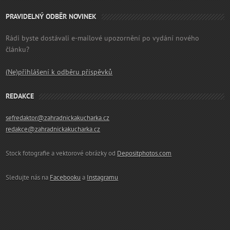
PRAVIDELNÝ ODBĚR NOVINEK
Rádi byste dostávali e-mailové upozornění po vydání nového
článku?
(Ne)přihlášení k odběru příspěvků
REDAKCE
sefredaktor@zahradnickakucharka.cz
redakce@zahradnickakucharka.cz
Stock fotografie a vektorové obrázky od
Depositphotos.com
Sledujte nás na
Facebooku
a
Instagramu