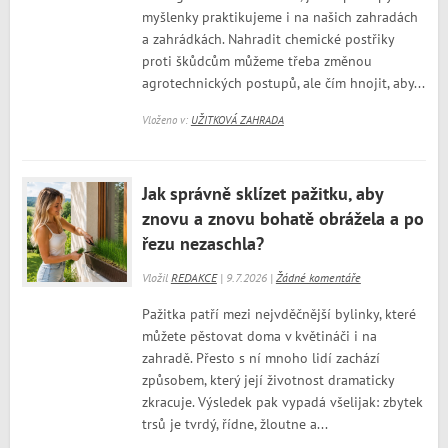
myšlenky praktikujeme i na našich zahradách
a zahrádkách. Nahradit chemické postřiky
proti škůdcům můžeme třeba změnou
agrotechnických postupů, ale čím hnojit, aby...
Vloženo v:
UŽITKOVÁ ZAHRADA
Jak správně sklízet pažitku, aby
znovu a znovu bohatě obrážela a po
řezu nezaschla?
Vložil
REDAKCE
| 9.7.2026 |
Žádné komentáře
Pažitka patří mezi nejvděčnější bylinky, které
můžete pěstovat doma v květináči i na
zahradě. Přesto s ní mnoho lidí zachází
způsobem, který její životnost dramaticky
zkracuje. Výsledek pak vypadá všelijak: zbytek
trsů je tvrdý, řídne, žloutne a...