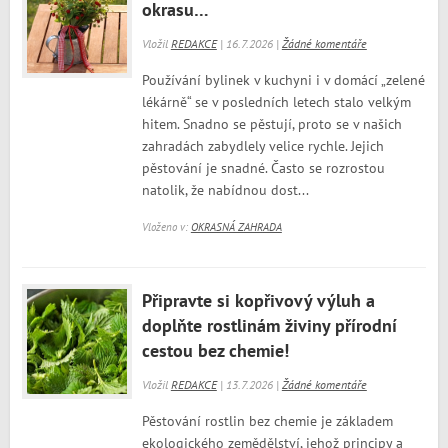
okrasu…
Vložil
REDAKCE
| 16.7.2026 |
Žádné komentáře
Používání bylinek v kuchyni i v domácí „zelené
lékárně“ se v posledních letech stalo velkým
hitem. Snadno se pěstují, proto se v našich
zahradách zabydlely velice rychle. Jejich
pěstování je snadné. Často se rozrostou
natolik, že nabídnou dost...
Vloženo v:
OKRASNÁ ZAHRADA
Připravte si kopřivový výluh a
doplňte rostlinám živiny přírodní
cestou bez chemie!
Vložil
REDAKCE
| 13.7.2026 |
Žádné komentáře
Pěstování rostlin bez chemie je základem
ekologického zemědělství, jehož principy a