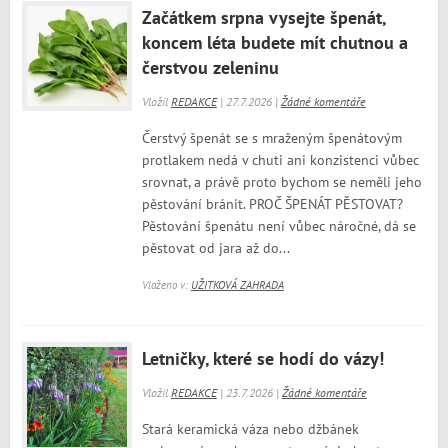
Začátkem srpna vysejte špenát,
koncem léta budete mít chutnou a
čerstvou zeleninu
Vložil
REDAKCE
| 27.7.2026 |
Žádné komentáře
Čerstvý špenát se s mraženým špenátovým
protlakem nedá v chuti ani konzistenci vůbec
srovnat, a právě proto bychom se neměli jeho
pěstování bránit. PROČ ŠPENÁT PĚSTOVAT?
Pěstování špenátu není vůbec náročné, dá se
pěstovat od jara až do...
Vloženo v:
UŽITKOVÁ ZAHRADA
Letničky, které se hodí do vázy!
Vložil
REDAKCE
| 23.7.2026 |
Žádné komentáře
Stará keramická váza nebo džbánek