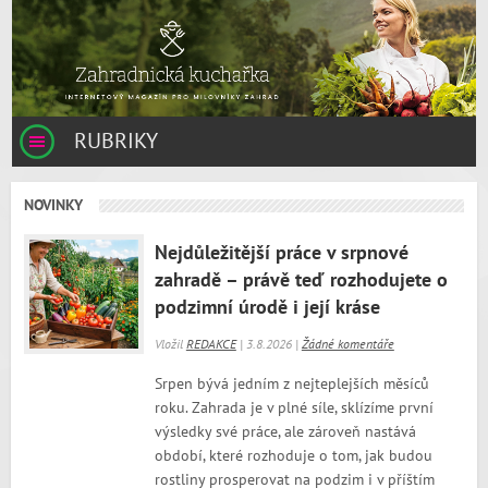
RUBRIKY
NOVINKY
Nejdůležitější práce v srpnové
zahradě – právě teď rozhodujete o
podzimní úrodě i její kráse
Vložil
REDAKCE
| 3.8.2026 |
Žádné komentáře
Srpen bývá jedním z nejteplejších měsíců
roku. Zahrada je v plné síle, sklízíme první
výsledky své práce, ale zároveň nastává
období, které rozhoduje o tom, jak budou
rostliny prosperovat na podzim i v příštím