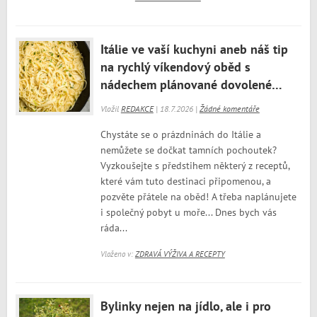
Itálie ve vaší kuchyni aneb náš tip
na rychlý víkendový oběd s
nádechem plánované dovolené…
Vložil
REDAKCE
| 18.7.2026 |
Žádné komentáře
Chystáte se o prázdninách do Itálie a
nemůžete se dočkat tamních pochoutek?
Vyzkoušejte s předstihem některý z receptů,
které vám tuto destinaci připomenou, a
pozvěte přátele na oběd! A třeba naplánujete
i společný pobyt u moře... Dnes bych vás
ráda...
Vloženo v:
ZDRAVÁ VÝŽIVA A RECEPTY
Bylinky nejen na jídlo, ale i pro