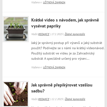
Vloženo v:
UŽITKOVÁ ZAHRADA
Krátké video s návodem, jak správně
vysévat papriky
Vložil
REDAKCE
| 17.2.2025 |
Žádné komentáře
Jaký je správný postup při výsevů a jaký substrát
použít? Podívejte se s námi na krátký videonávod.
Použitý substrát ve videu je za Zahradnický
substrát A speciálně určený pro výsev:...
Vloženo v:
UŽITKOVÁ ZAHRADA
Jak správně přepikýrovat vzešlou
sadbu?
Vložil
REDAKCE
| 12.2.2025 |
Žádné komentáře