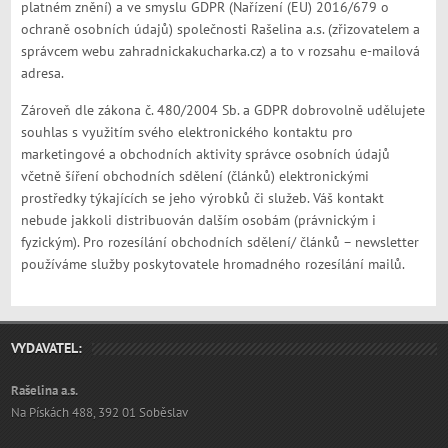
platném znění) a ve smyslu GDPR (Nařízení (EU) 2016/679 o
ochraně osobních údajů) společnosti Rašelina a.s. (zřizovatelem a
správcem webu zahradnickakucharka.cz) a to v rozsahu e-mailová
adresa.
Zároveň dle zákona č. 480/2004 Sb. a GDPR dobrovolně udělujete
souhlas s využitím svého elektronického kontaktu pro
marketingové a obchodních aktivity správce osobních údajů
včetně šíření obchodních sdělení (článků) elektronickými
prostředky týkajících se jeho výrobků či služeb. Váš kontakt
nebude jakkoli distribuován dalším osobám (právnickým i
fyzickým). Pro rozesílání obchodních sdělení/ článků – newsletter
používáme služby poskytovatele hromadného rozesílání mailů.
VYDAVATEL:
Rašelina a.s.
Na Pískách 488, 392 01 Soběslav