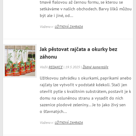
tmavě fialovou až černou formu, se kterou se
setkáváme v našich obchodech. Barvy lilků můžou
být ale i jiné, od...
Vloženo v:
UŽITKOVÁ ZAHRADA
Jak pěstovat rajčata a okurky bez
záhonu
Vložil
REDAKCE
| 19.5.2025 |
Žádné komentáře
Užitkovou zahrádku s okurkami, paprikami anebo
rajčaty lze vytvořit v podstatě kdekoli. Stačí jen
otevřít pytle s kvalitním substrátem, postavit je k
domu na osluněnou stranu a vysadit do nich
sazenice plodové zeleniny... Je to jako živý sen
o šťavnatých...
Vloženo v:
UŽITKOVÁ ZAHRADA