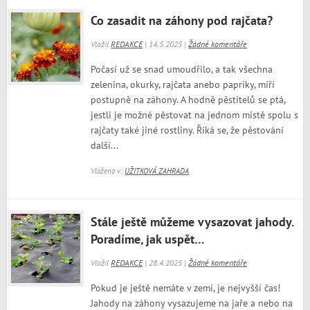
Co zasadit na záhony pod rajčata?
Vložil
REDAKCE
| 14.5.2025 |
Žádné komentáře
Počasí už se snad umoudřilo, a tak všechna
zelenina, okurky, rajčata anebo papriky, míří
postupně na záhony. A hodně pěstitelů se ptá,
jestli je možné pěstovat na jednom místě spolu s
rajčaty také jiné rostliny. Říká se, že pěstování
další...
Vloženo v:
UŽITKOVÁ ZAHRADA
Stále ještě můžeme vysazovat jahody.
Poradíme, jak uspět…
Vložil
REDAKCE
| 28.4.2025 |
Žádné komentáře
Pokud je ještě nemáte v zemi, je nejvyšší čas!
Jahody na záhony vysazujeme na jaře a nebo na