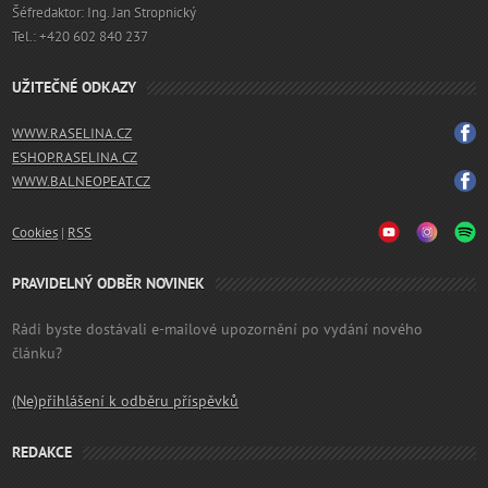
Šéfredaktor: Ing. Jan Stropnický
Tel.: +420 602 840 237
UŽITEČNÉ ODKAZY
WWW.RASELINA.CZ
ESHOP.RASELINA.CZ
WWW.BALNEOPEAT.CZ
Cookies
|
RSS
PRAVIDELNÝ ODBĚR NOVINEK
Rádi byste dostávali e-mailové upozornění po vydání nového
článku?
(Ne)přihlášení k odběru příspěvků
REDAKCE