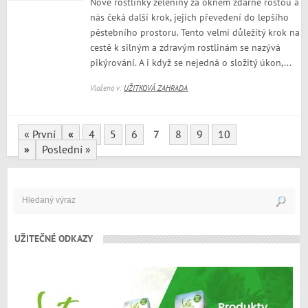
Nové rostlinky zeleniny za oknem zdárně rostou a
nás čeká další krok, jejich převedení do lepšího
pěstebního prostoru. Tento velmi důležitý krok na
cestě k silným a zdravým rostlinám se nazývá
pikýrování. A i když se nejedná o složitý úkon,...
Vloženo v:
UŽITKOVÁ ZAHRADA
« První
«
4
5
6
7
8
9
10
»
Poslední »
UŽITEČNÉ ODKAZY