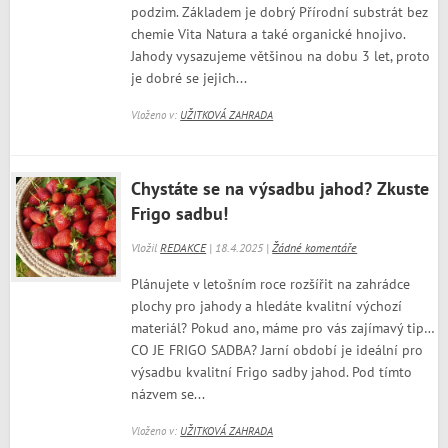
podzim. Základem je dobrý Přírodní substrát bez
chemie Vita Natura a také organické hnojivo.
Jahody vysazujeme většinou na dobu 3 let, proto
je dobré se jejich...
Vloženo v:
UŽITKOVÁ ZAHRADA
Chystáte se na výsadbu jahod? Zkuste
Frigo sadbu!
Vložil
REDAKCE
| 18.4.2025 |
Žádné komentáře
Plánujete v letošním roce rozšířit na zahrádce
plochy pro jahody a hledáte kvalitní výchozí
materiál? Pokud ano, máme pro vás zajímavý tip…
CO JE FRIGO SADBA? Jarní období je ideální pro
výsadbu kvalitní Frigo sadby jahod. Pod tímto
názvem se...
Vloženo v:
UŽITKOVÁ ZAHRADA