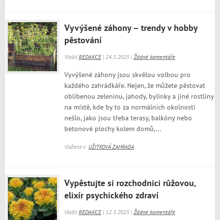
Vyvýšené záhony – trendy v hobby
pěstování
Vložil
REDAKCE
| 24.3.2025 |
Žádné komentáře
Vyvýšené záhony jsou skvělou volbou pro
každého zahrádkáře. Nejen, že můžete pěstovat
oblíbenou zeleninu, jahody, bylinky a jiné rostliny
na místě, kde by to za normálních okolností
nešlo, jako jsou třeba terasy, balkóny nebo
betonové plochy kolem domů,...
Vloženo v:
UŽITKOVÁ ZAHRADA
Vypěstujte si rozchodnici růžovou,
elixír psychického zdraví
Vložil
REDAKCE
| 12.3.2025 |
Žádné komentáře