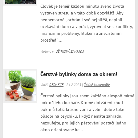
Člověk je téměř každou minutu svého života
vystaven stresu a v této době obzvlášť! Aby
neonemocněl, ochránil své nejbližší, naplnil
očekávání doma a v práci, vyrovnal se s konflikty,
finančními problémy, hlukem a znečištěním
prostředí....
Vloženo v:
UŽITKOVÁ ZAHRADA
Čerstvé bylinky doma za oknem!
Vložil
REDAKCE
| 24.2.2025 |
Žádné komentáře
Čerstvé bylinky jsou snem každého alespoň mírně
pokročilého kuchaře. Kromě dotváření chuti
pokrmů totiž krásně voní a velmi dobře také
působí na psychiku. I když nemáte zahradu,
nezoufejte, pro jejich pěstování postačí jedno
okno orientované ke...