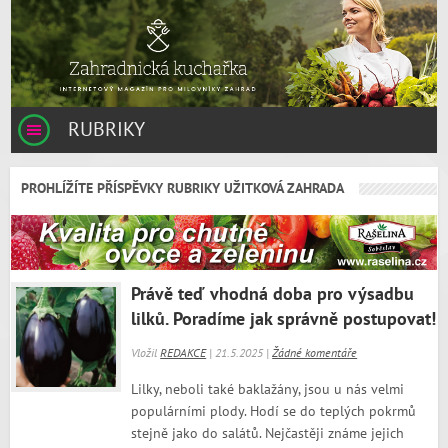
RUBRIKY
PROHLÍŽÍTE PŘÍSPĚVKY RUBRIKY UŽITKOVÁ ZAHRADA
Právě teď vhodná doba pro výsadbu
lilků. Poradíme jak správně postupovat!
Vložil
REDAKCE
| 21.5.2025 |
Žádné komentáře
Lilky, neboli také baklažány, jsou u nás velmi
populárními plody. Hodí se do teplých pokrmů
stejně jako do salátů. Nejčastěji známe jejich