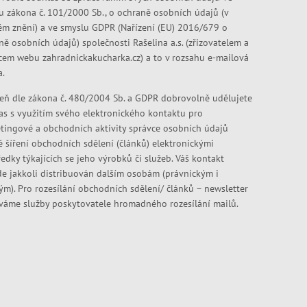
u zákona č. 101/2000 Sb., o ochraně osobních údajů (v
ém znění) a ve smyslu GDPR (Nařízení (EU) 2016/679 o
ně osobních údajů) společnosti Rašelina a.s. (zřizovatelem a
cem webu zahradnickakucharka.cz) a to v rozsahu e-mailová
a.
eň dle zákona č. 480/2004 Sb. a GDPR dobrovolně udělujete
as s využitím svého elektronického kontaktu pro
tingové a obchodních aktivity správce osobních údajů
ě šíření obchodních sdělení (článků) elektronickými
edky týkajících se jeho výrobků či služeb. Váš kontakt
e jakkoli distribuován dalším osobám (právnickým i
kým). Pro rozesílání obchodních sdělení/ článků – newsletter
váme služby poskytovatele hromadného rozesílání mailů.