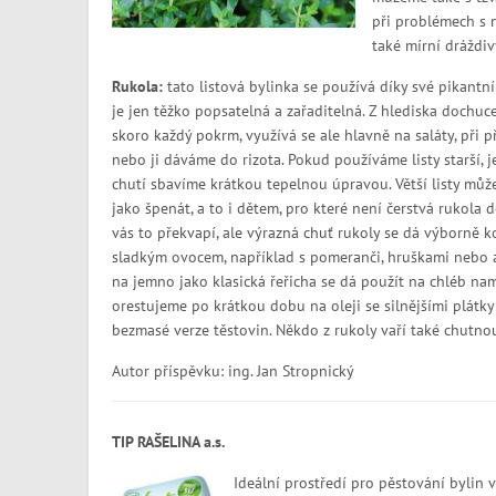
při problémech s 
také mírní dráždiv
Rukola:
tato listová bylinka se používá díky své pikantní 
je jen těžko popsatelná a zařaditelná. Z hlediska dochuce
skoro každý pokrm, využívá se ale hlavně na saláty, při p
nebo ji dáváme do rizota. Pokud používáme listy starší, 
chutí sbavíme krátkou tepelnou úpravou. Větší listy m
jako špenát, a to i dětem, pro které není čerstvá rukol
vás to překvapí, ale výrazná chuť rukoly se dá výborně 
sladkým ovocem, například s pomeranči, hruškami nebo
na jemno jako klasická řeřicha se dá použít na chléb 
orestujeme po krátkou dobu na oleji se silnějšími plátky
bezmasé verze těstovin. Někdo z rukoly vaří také chutno
Autor příspěvku: ing. Jan Stropnický
TIP RAŠELINA a.s.
Ideální prostředí pro pěstování bylin v