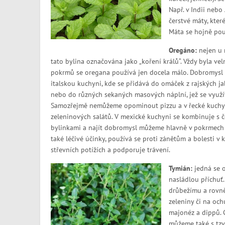
Např. v Indii nebo
čerstvé máty, které
Máta se hojně pou
Oregáno:
nejen u n
tato bylina označována jako „koření králů“. Vždy byla vel
pokrmů se oregana používá jen docela málo. Dobromysl s
italskou kuchyni, kde se přidává do omáček z rajských j
nebo do různých sekaných masových náplní, jež se využíva
Samozřejmě nemůžeme opominout pizzu a v řecké kuchyn
zeleninových salátů. V mexické kuchyni se kombinuje s 
bylinkami a najít dobromysl můžeme hlavně v pokrmech 
také léčivé účinky, používá se proti zánětům a bolesti v 
střevních potížích a podporuje trávení.
Tymián:
jedná se o
nasládlou příchuť
drůbežímu a rovně
zeleniny či na oc
majonéz a dippů. C
můžeme také s tzv