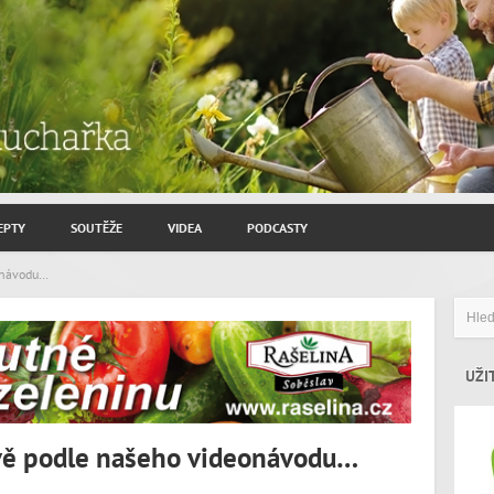
EPTY
SOUTĚŽE
VIDEA
PODCASTY
ROZHOVORY JIŘÍ SAVINEC
eonávodu…
ZAHRADNIČENÍ
ZAJÍMAVÍ HOSTÉ
UŽI
avě podle našeho videonávodu…