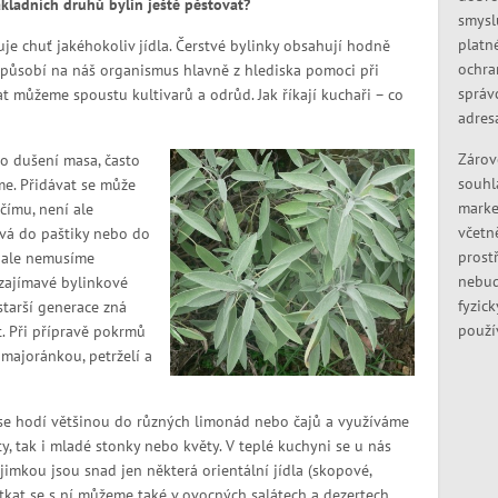
ladních druhů bylin ještě pěstovat?
smysl
platn
e chuť jakéhokoliv jídla. Čerstvé bylinky obsahují hodně
ochra
ě působí na náš organismus hlavně z hlediska pomoci při
správ
at můžeme spoustu kultivarů a odrůd. Jak říkají kuchaři – co
adres
Zárov
bo dušení masa, často
souhl
me. Přidávat se může
marke
ímu, není ale
včetn
ává do paštiky nebo do
prostř
j ale nemusíme
nebud
 zajímavé bylinkové
fyzic
starší generace zná
použí
t. Při přípravě pokrmů
 majoránkou, petrželí a
se hodí většinou do různých limonád nebo čajů a využíváme
sty, tak i mladé stonky nebo květy. V teplé kuchyni se u nás
imkou jsou snad jen některá orientální jídla (skopové,
Setkat se s ní můžeme také v ovocných salátech a dezertech.