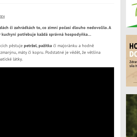
DEA
dách či zahrádkách to, co zimní počasí dlouho nedovolilo. A
 v kuchyni potřebuje každá správná hospodyňka…
ících pěstuje
petržel
,
pažitka
či majoránku a hodně
marýnu, máty či kopru. Podstatné je vědět, že většina
atické látky.