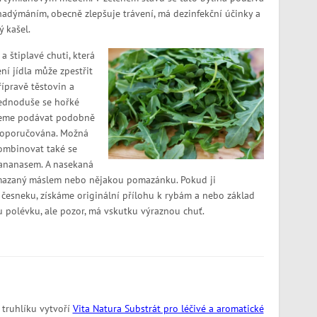
nadýmáním, obecně zlepšuje trávení, má dezinfekční účinky a
ý kašel.
a štiplavé chuti, která
ní jídla může zpestřit
řípravě těstovin a
jednoduše se hořké
ůžeme podávat podobně
a doporučována. Možná
kombinovat také se
 ananasem. A nasekaná
namazaný máslem nebo nějakou pomazánku. Pokud ji
 česneku, získáme originální přílohu k rybám a nebo základ
u polévku, ale pozor, má vskutku výraznou chuť.
 truhlíku vytvoří
Vita Natura Substrát pro léčivé a aromatické