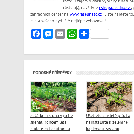
Máte-li zájem o další výrobky z naší pr
růstu aj.), navštivte
eshop.raselina.cz
,
zahradních center na
www.raselinazc.cz
Jistě najdete to,
místa vašeho bydliště nejlépe vyhovovat!
Facebook
Messenger
Email
WhatsApp
Share
PODOBNÉ PŘÍSPĚVKY
Začátkem srpna vysejte
Ušetřete si v létě práci a
špenát, koncem léta
nainstalujte k zelenině
budete mít chutnou a
kapkovou závlahu