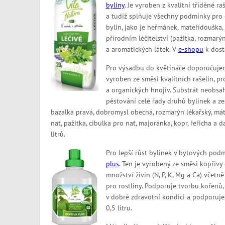
byliny
. Je vyroben z kvalitní tříděné r
a tudíž splňuje všechny podmínky pro 
bylin, jako je heřmánek, mateřídouška, 
přírodním léčitelství (pažitka, rozmarýn
a aromatických látek. V
e-shopu
k dostá
Pro výsadbu do květináče doporučuj
vyroben ze směsi kvalitních rašelin, p
a organických hnojiv. Substrát neobsa
pěstování celé řady druhů bylinek a ze
bazalka pravá, dobromysl obecná, rozmarýn lékařský, mát
nať, pažitka, cibulka pro nať, majoránka, kopr, řeřicha a da
litrů.
Pro lepší růst bylinek v bytových podm
plus.
Ten je vyrobený ze směsi kopřivy
množství živin (N, P, K, Mg a Ca) včetn
pro rostliny. Podporuje tvorbu kořenů, 
v dobré zdravotní kondici a podporuje 
0,5 litru.