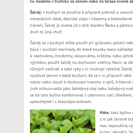
Co můžeme v truhlíku za oknem nebo na terase kromě zák
Šalvěj:
v kuchyni se používá k přípravě pokrmů a umocňuj
minerálních látek, éterické oleje i vitamíny a blahodárn
trávení. Šalvěj je známa již z dob starého Řecka a pěstov
druh to jiná chuť!
Šalvěj se v kuchyni může použít při grilování, pečení ne
bývá i součástí marinády, do které kousky masa nakládá
k vepřovému, hovězímu, skopovému, krůtímu nebo jehněč
výjimkou použít šalvěj na dochucení zvěřiny. Navíc se d
různých nádivek a také ryby s ní chutnají výtečně. Šalvě
využívat jenom v teplé kuchyni, dá se s ní připravit také
máslo nebo slouží k dochucení tvarohu a sýrů. A hlavně 
jistě ochucovadla jako šalvějový olej nebo šalvějový oce
se dá tato bylina kombinovat s celerovou natí, libečkem,
samozřejmě i s klasickým kmínem.
Máta:
tato bylina 
z ní jak čerstvé li
moc nepoužívá, výj
kuřecí, jehněčí). 