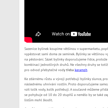
Sazenice bylinek koupíme většinou v supermarketu, popř
vypěstovat sami doma ze semínek. Bylinky se většinou 
na pěstování. Sázet bylinky doporučujeme řídce, protože 
kombinaci jednotlivých druhů. Ne všechny druhy se totiž
pro odvod přebytečné vod
y
třeba
keramzit
.
Ke zdárnému růstu a vývoji potřebují bylinky slunce, pros
následnému uhnívání rostlin. Proto doporučujeme samoza
vzít tolik vody, kolik potřebují. A současně můžeme přidá
se pohybuje od 10 do 20 stupňů a nemělo by se také zap
listům mohl škodit.