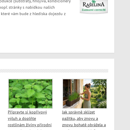
odukce (substráty, hnojiva, kondicionéry
 popř. stránky s nabídkou našich
 které vám bude z hlediska dojezdu z
Připravte si kopřivový
Jak správně sklízet
výluh a doplňte
pažitku, aby znovu a
rostlinám živiny přírodní
znovu bohatě obrážela a