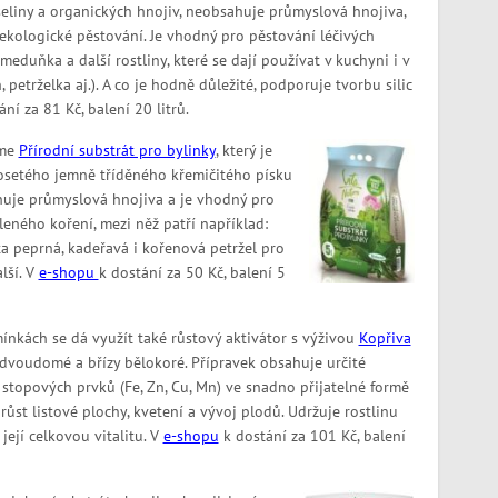
ašeliny a organických hnojiv, neobsahuje průmyslová hnojiva,
ekologické pěstování. Je vhodný pro pěstování léčivých
meduňka a další rostliny, které se dají používat v kuchyni i v
, petrželka aj.). A co je hodně důležité, podporuje tvorbu silic
ní za 81 Kč, balení 20 litrů.
eme
Přírodní substrát pro bylinky
, který je
rosetého jemně tříděného křemičitého písku
huje průmyslová hnojiva a je vhodný pro
leného koření, mezi něž patří například:
a peprná, kadeřavá i kořenová petržel pro
lší. V
e-shopu
k dostání za 50 Kč, balení 5
ínkách se dá využít také růstový aktivátor s výživou
Kopřiva
 dvoudomé a břízy bělokoré. Přípravek obsahuje určité
ě stopových prvků (Fe, Zn, Cu, Mn) ve snadno přijatelné formě
růst listové plochy, kvetení a vývoj plodů. Udržuje rostlinu
její celkovou vitalitu. V
e-shopu
k dostání za 101 Kč, balení