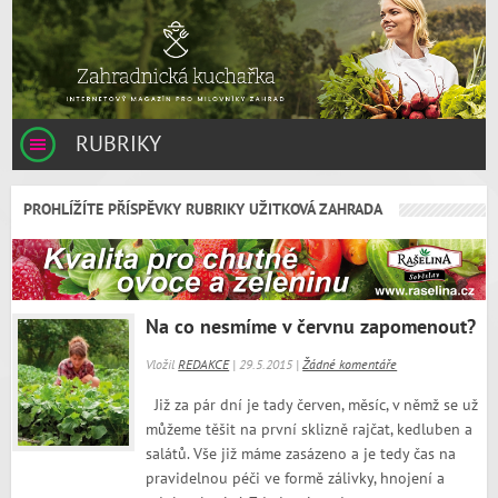
RUBRIKY
PROHLÍŽÍTE PŘÍSPĚVKY RUBRIKY UŽITKOVÁ ZAHRADA
Na co nesmíme v červnu zapomenout?
Vložil
REDAKCE
| 29.5.2015 |
Žádné komentáře
Již za pár dní je tady červen, měsíc, v němž se už
můžeme těšit na první sklizně rajčat, kedluben a
salátů. Vše již máme zasázeno a je tedy čas na
pravidelnou péči ve formě zálivky, hnojení a