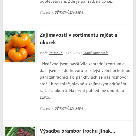
odplevelování. Zde je pár rad, na co se...
Vloženo v:
UŽITKOVÁ ZAHRADA
Zajímavosti v sortimentu rajčat a
okurek
Vložil
REDAKCE
| 15.5.2015 |
Žádné komentáře
Nedávno jsem navštívila zahradní centrum a
dala jsem se do hovoru se zdejší velmi ochotnou
paní zahradnicí. Po pár chvílích se náš rozhovor
stočil k zelenině, hlavně k zajímavým odrůdám
rajčat a okurek. Na první pohled mě upoutalo
žluto...
Vloženo v:
UŽITKOVÁ ZAHRADA
Výsadba brambor trochu jinak…