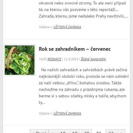
okrasné nebo ovocné stromy. To ale není případ
té, na kterou vás pozveme v této reportáži…
Zahrada, kterou jsme nedaleko Prahy navštívili,...
Vloženo v:
UŽITKOVÁ ZAHRADA
Rok se zahradníkem – červenec
Vložil
REDAKCE
| 11.6.2014 |
Žádné komentáře
Na našich zahradách a zahrádkách právě začíná
nejkrásnější období roku, protože se nám odmění
za naši velkou „dřinu“, bohatou úrodou. Takže
nechoďme na zahradu s prázdnýma rukama, ale
berme si s sebou ošatky, misky a talíře, abychom
ty...
Vloženo v:
UŽITKOVÁ ZAHRADA