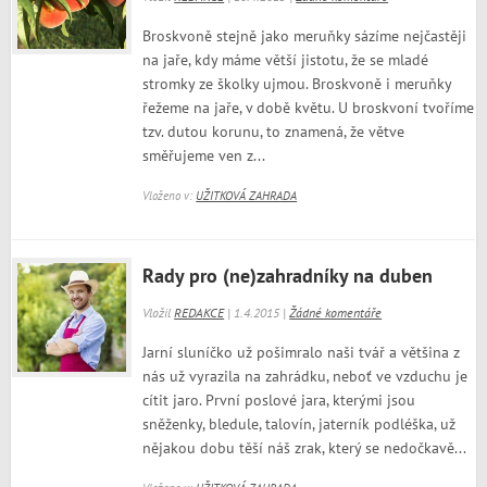
Broskvoně stejně jako meruňky sázíme nejčastěji
na jaře, kdy máme větší jistotu, že se mladé
stromky ze školky ujmou. Broskvoně i meruňky
řežeme na jaře, v době květu. U broskvoní tvoříme
tzv. dutou korunu, to znamená, že větve
směřujeme ven z...
Vloženo v:
UŽITKOVÁ ZAHRADA
Rady pro (ne)zahradníky na duben
Vložil
REDAKCE
| 1.4.2015 |
Žádné komentáře
Jarní sluníčko už pošimralo naši tvář a většina z
nás už vyrazila na zahrádku, neboť ve vzduchu je
cítit jaro. První poslové jara, kterými jsou
sněženky, bledule, talovín, jaterník podléška, už
nějakou dobu těší náš zrak, který se nedočkavě...