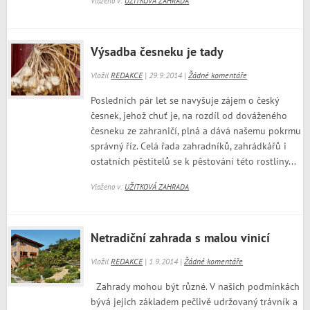
Vloženo v:
UŽITKOVÁ ZAHRADA
Výsadba česneku je tady
Vložil
REDAKCE
| 29.9.2014 |
Žádné komentáře
Posledních pár let se navyšuje zájem o český
česnek, jehož chuť je, na rozdíl od dováženého
česneku ze zahraničí, plná a dává našemu pokrmu
správný říz. Celá řada zahradníků, zahrádkářů i
ostatních pěstitelů se k pěstování této rostliny...
Vloženo v:
UŽITKOVÁ ZAHRADA
Netradiční zahrada s malou vinicí
Vložil
REDAKCE
| 1.9.2014 |
Žádné komentáře
Zahrady mohou být různé. V našich podmínkách
bývá jejich základem pečlivě udržovaný trávník a