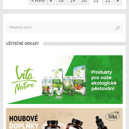
« První
«
18
19
20
21
22
»
UŽITEČNÉ ODKAZY