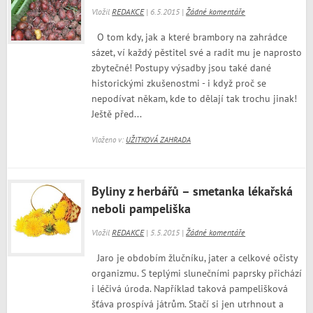
Vložil
REDAKCE
| 6.5.2015 |
Žádné komentáře
O tom kdy, jak a které brambory na zahrádce
sázet, ví každý pěstitel své a radit mu je naprosto
zbytečné! Postupy výsadby jsou také dané
historickými zkušenostmi - i když proč se
nepodívat někam, kde to dělají tak trochu jinak!
Ještě před...
Vloženo v:
UŽITKOVÁ ZAHRADA
Byliny z herbářů – smetanka lékařská
neboli pampeliška
Vložil
REDAKCE
| 5.5.2015 |
Žádné komentáře
Jaro je obdobím žlučníku, jater a celkové očisty
organizmu. S teplými slunečními paprsky přichází
i léčivá úroda. Například taková pampelišková
šťáva prospívá játrům. Stačí si jen utrhnout a