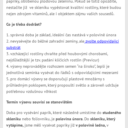
papriky, oblíbenou plodovou zeleninu. Pokud se totiž opozdíte,
nestačíte již ve skleníku vypěstovat kvalitní rostliny, které budou
nejen zdrojem vitamínů, ale i objektem zájmu vašich sousedů.
Co je třeba dodržet?
1. správná doba je základ, ideální čas nastává v polovině února
2. nevysévejte do běžné zahradní zeminy, ale
zvolte odpovídající
substrát
3. vzcházející rostliny chraňte před houbovými chorobami,
nejdůležitější je tzv. padání klíčících rostlin (Previcur)
4. výsevy neprovádějte rozhozem semen “na široko”, lepší je
jednotlivá semínka vysévat do řádků s odpovídajícími mezerami
5. pro domácí výsevy se doporučují plastové množárny s
průhledným poklopem, který propouští světlo a zároveň udržuje
potřebnou vzdušnou vlhkost
Termín výsevu souvisí se stanovištěm
Doba pro vysévání paprik, které následně umístíme do
studeného
skleníku
nebo foliovníku, je
polovina února
. Do
skleníku, který
vytápíme,
jsme měli vysévat papriky již
v polovině ledna,
v