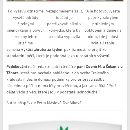
Po výsevu označíme
Nezapomeneme zalít,
A je hotovo, vyseté
vyseté odrůdy
ideální je
papriky zakryjem
čitelnými
postřikovač, nikoliv
průhledným
jmenovkami a povrch
konvička, která by
poklopem a dáme na
zeminy lehce
semínka vyplavila
okno, kde je dost
utlačíme.
světla i tepla.
Semena
vyklíčí zhruba za týden
, pak již musíme přejít ke
standardní péči, která je podobná jako u ostatních výsevů.
Poděkování
naší redakce patří čtenářce
paní Zdeně M. z Čekanic u
Tábora
, která nás nechala nahlédnout do svého “zeleného
království”. Běžné domácí podmínky pro přípravu sadby i
následnou péči o ni má léty prověřenou, a jak sama říká: “Proč
dělat vědu z věcí, které jsou v podstatě jednoduché!”
Autor příspěvku: Petra Máslová Dvořáková