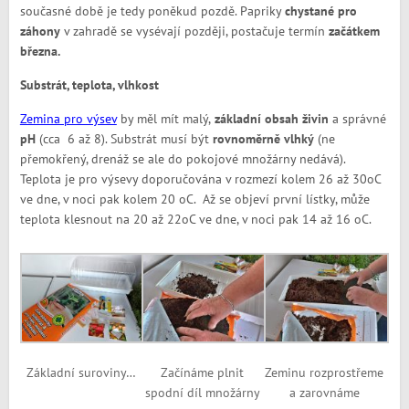
současné době je tedy poněkud pozdě. Papriky
chystané pro
záhony
v zahradě se vysévají později, postačuje termín
začátkem
března.
Substrát, teplota, vlhkost
Zemina pro výsev
by měl mít malý,
základní obsah živin
a správné
pH
(cca 6 až 8). Substrát musí být
rovnoměrně vlhký
(ne
přemokřený, drenáž se ale do pokojové množárny nedává).
Teplota je pro výsevy doporučována v rozmezí kolem 26 až 30
o
C
ve dne, v noci pak kolem 20
o
C. Až se objeví první lístky, může
teplota klesnout na 20 až 22
o
C ve dne, v noci pak 14 až 16
o
C.
Základní suroviny…
Začínáme plnit
Zeminu rozprostřeme
spodní díl množárny
a zarovnáme