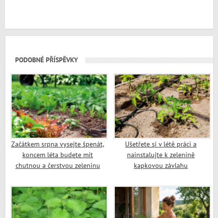
PODOBNÉ PŘÍSPĚVKY
Začátkem srpna vysejte špenát,
Ušetřete si v létě práci a
koncem léta budete mít
nainstalujte k zelenině
chutnou a čerstvou zeleninu
kapkovou závlahu