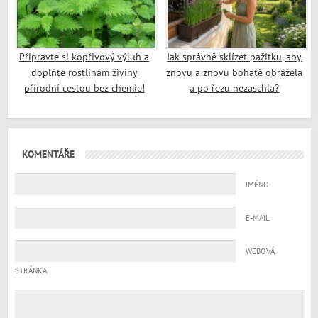
Připravte si kopřivový výluh a
Jak správně sklízet pažitku, aby
doplňte rostlinám živiny
znovu a znovu bohatě obrážela
přírodní cestou bez chemie!
a po řezu nezaschla?
KOMENTÁŘE
JMÉNO
E-MAIL
WEBOVÁ
STRÁNKA