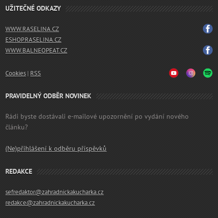
UŽITEČNÉ ODKAZY
WWW.RASELINA.CZ
ESHOP.RASELINA.CZ
WWW.BALNEOPEAT.CZ
Cookies
|
RSS
PRAVIDELNÝ ODBĚR NOVINEK
Rádi byste dostávali e-mailové upozornění po vydání nového
článku?
(Ne)přihlášení k odběru příspěvků
REDAKCE
sefredaktor@zahradnickakucharka.cz
redakce@zahradnickakucharka.cz