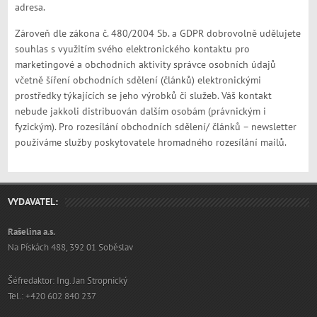
adresa.
Zároveň dle zákona č. 480/2004 Sb. a GDPR dobrovolně udělujete
souhlas s využitím svého elektronického kontaktu pro
marketingové a obchodních aktivity správce osobních údajů
včetně šíření obchodních sdělení (článků) elektronickými
prostředky týkajících se jeho výrobků či služeb. Váš kontakt
nebude jakkoli distribuován dalším osobám (právnickým i
fyzickým). Pro rozesílání obchodních sdělení/ článků – newsletter
používáme služby poskytovatele hromadného rozesílání mailů.
VYDAVATEL:
Rašelina a.s.
Na Pískách 488, 392 01 Soběslav
Šéfredaktor: Ing. Jan Stropnický
Tel.: +420 602 840 237