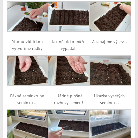
Starou vidličkou
Tak nějak to může
A zahájíme výsev…
vytvoříme řádky
vypadat
Pěkně semínko po
…žádné plošné
Ukázka vysetých
semínku …
rozhozy semen!
semínek…