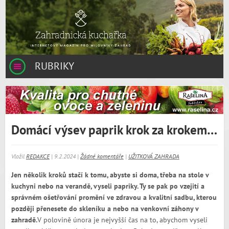
RUBRIKY
Domácí výsev paprik krok za krokem…
Vložil
REDAKCE
| 9.2.2024 |
Žádné komentáře
|
UŽITKOVÁ ZAHRADA
Jen několik kroků stačí k tomu, abyste si doma, třeba na stole v
kuchyni nebo na verandě, vyseli papriky. Ty se pak po vzejití a
správném ošetřování promění ve zdravou a kvalitní sadbu, kterou
později přenesete do skleníku a nebo na venkovní záhony v
zahradě.
V polovině února je nejvyšší čas na to, abychom vyseli