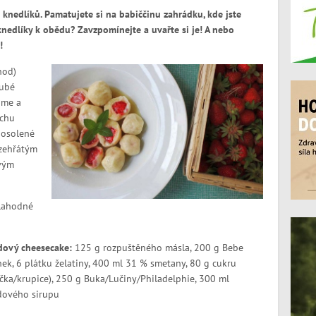
 knedlíků. Pamatujete si na babiččinu zahrádku, kde jste
nedlíky k obědu? Zavzpomínejte a uvařte si je! A nebo
!
hod)
rubé
áme a
ochu
 osolené
ozehřátým
vým
 lahodné
dový cheesecake:
125 g rozpuštěného másla, 200 g Bebe
ek, 6 plátku želatiny, 400 ml 31 % smetany, 80 g cukru
ka/krupice), 250 g Buka/Lučiny/Philadelphie, 300 ml
dového sirupu