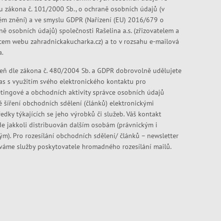
u zákona č. 101/2000 Sb., o ochraně osobních údajů (v
ém znění) a ve smyslu GDPR (Nařízení (EU) 2016/679 o
ně osobních údajů) společnosti Rašelina a.s. (zřizovatelem a
cem webu zahradnickakucharka.cz) a to v rozsahu e-mailová
a.
eň dle zákona č. 480/2004 Sb. a GDPR dobrovolně udělujete
as s využitím svého elektronického kontaktu pro
tingové a obchodních aktivity správce osobních údajů
ě šíření obchodních sdělení (článků) elektronickými
edky týkajících se jeho výrobků či služeb. Váš kontakt
e jakkoli distribuován dalším osobám (právnickým i
kým). Pro rozesílání obchodních sdělení/ článků – newsletter
váme služby poskytovatele hromadného rozesílání mailů.