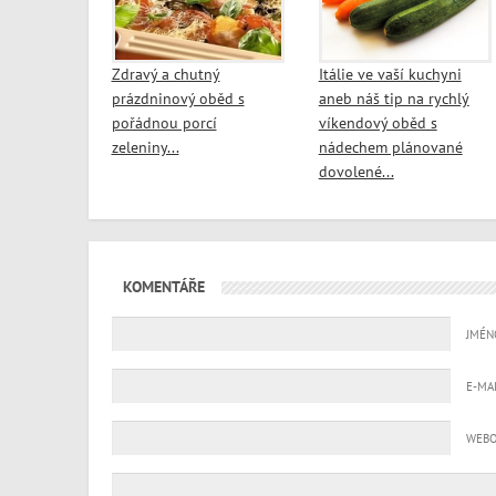
Zdravý a chutný
Itálie ve vaší kuchyni
prázdninový oběd s
aneb náš tip na rychlý
pořádnou porcí
víkendový oběd s
zeleniny...
nádechem plánované
dovolené...
KOMENTÁŘE
JMÉN
E-MA
WEBO