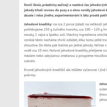
Končí škola, prázdniny začínají a nastává čas jahodových
jahody trhali rovnou do pusy a z okna voněly jahodové k
zkuste i něco jiného, experimentování k létu prostě patří
Jahodové knedlíky:
na cca 2 porce (záleží na velikosti ja
potřebujeme 250 g tučného tvarohu, cca 100 – 120 g h
mouky, 1 vejce a špetku soli. Všechny ingredience smích
vzniklé těsto necháme chvíli odležet, díku tomu ještě tr
zhoustne. Do těsta pak balíme po jedné jahody. Vaříme v
vodě cca 10 min. Hotové jahodové knedlíky přelijeme r
máslem nebo zakysanou smetanou a posypeme moučko
cukrem.
Kromě jahodových knedlíků ale můžete vyčarovat i jiné
pokrmy:
Jaho
sušen
(mouč
jaho