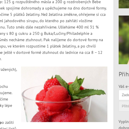
p:
125 g rozpuštěného másla a 200 g rozdrobených Bebe
nek spojíme dohromady a upěchujeme na dno dortové formy.
íme 5 plátků želatiny. Než želatina změkne, ohřejeme si cca
l jahodového sirupu, do kterého po zahřátí vložíme
inu. Tuto směs dále nezahříváme. Ušleháme 400 ml 31 %
ny s 80 g cukru a 250 g Buka/Lučiny/Philadelphie a
Směs necháme ztuhnout. Pak nalijeme do dortové formy na
u, ve kterém rozpustíme 1 plátek želatiny, a po chvíli
e ještě v dortové formě ztuhnout do lednice na cca 8 – 12
.
ražených),
Přih
rochu
Váš e-
xujeme.
rčíme
ky lépe
Vypln
p
o zalití
dobro
ání listů