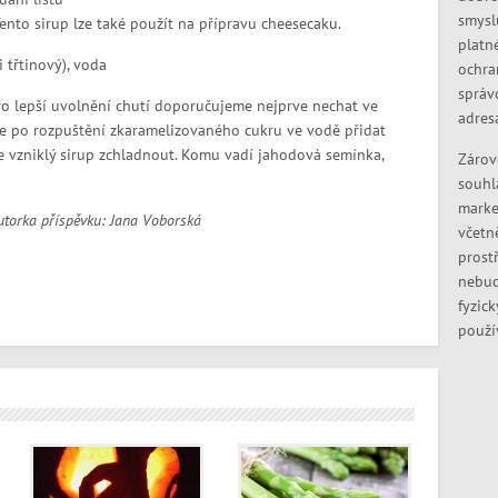
smysl
to sirup lze také použít na přípravu cheesecaku.
platn
 třtinový), voda
ochra
správ
ro lepší uvolnění chutí doporučujeme nejprve nechat ve
adres
rve po rozpuštění zkaramelizovaného cukru ve vodě přidat
e vzniklý sirup zchladnout. Komu vadí jahodová semínka,
Zárov
souhl
marke
autorka příspěvku: Jana Voborská
včetn
prostř
nebud
fyzic
použí