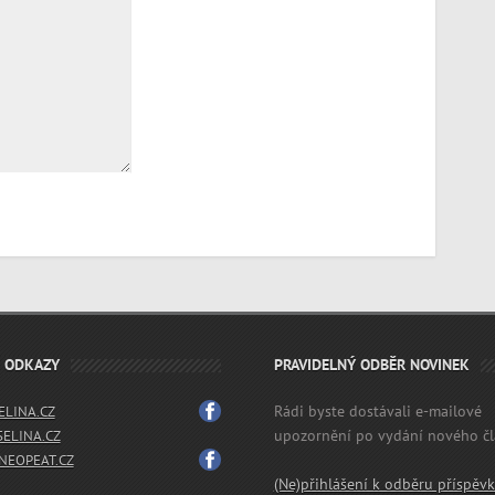
É ODKAZY
PRAVIDELNÝ ODBĚR NOVINEK
Rádi byste dostávali e-mailové
LINA.CZ
upozornění po vydání nového č
SELINA.CZ
EOPEAT.CZ
(Ne)přihlášení k odběru příspěv