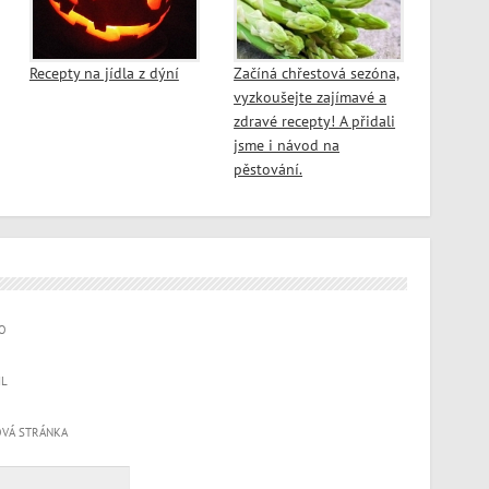
Recepty na jídla z dýní
Začíná chřestová sezóna,
vyzkoušejte zajímavé a
zdravé recepty! A přidali
jsme i návod na
pěstování.
O
IL
VÁ STRÁNKA