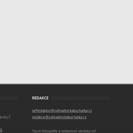
REDAKCE
sefredaktor@zahradnickakucharka.cz
lánku?
redakce@zahradnickakucharka.cz
ků
Stock fotografie a vektorové obrázky od