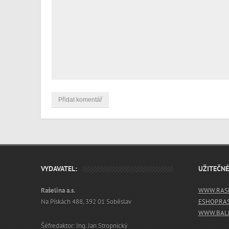
VYDAVATEL:
UŽITEČN
Rašelina a.s.
WWW.RASE
Na Pískách 488, 392 01 Soběslav
ESHOP.RA
WWW.BALN
Šéfredaktor: Ing. Jan Stropnický