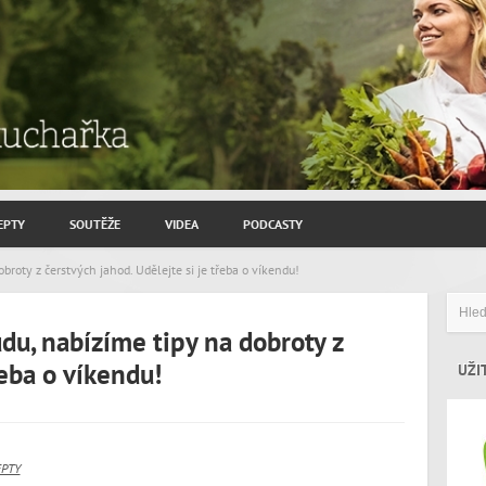
EPTY
SOUTĚŽE
VIDEA
PODCASTY
ROZHOVORY JIŘÍ SAVINEC
roty z čerstvých jahod. Udělejte si je třeba o víkendu!
ZAHRADNIČENÍ
du, nabízíme tipy na dobroty z
ZAJÍMAVÍ HOSTÉ
řeba o víkendu!
UŽI
EPTY