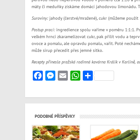
máty či meduňky získáme domácí jahodovou limonádu. Ten
Suroviny:
jahody (čerstvé/mražené), cukr (můžeme použít i
Postup prací:
ingredience spolu vaříme v poměru 1:1:1. P
velkém hrnci zkaramelizovat cukr, pak přilít vodu a tep
ovoce a pomalu, ale opravdu pomalu, vařit. Poté nechám
může sirup přecedit přes jemné sítko.
Recepty přinesla pražská rodinná kavárna Králík v Karlíně, 
Facebook
Messenger
Email
WhatsApp
Share
PODOBNÉ PŘÍSPĚVKY