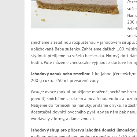
Postu
suše
Namoč
200 m
želat
smeta
smícháme s želatinou rozpuštěnou v jahodovém sirupu. 
upěchované Bebe sušenky. Zahřejeme dalších 100 ml sirup
stydnutí přelijeme na vršek cheesecaku. Hotový dort dám
hodin. Poté můžeme cheesecake vyjmout z dortové formy
Jahodový nanuk nebo zmrzlina:
1 kg jahod (čerstvých/m
200 g cukru, 250 ml převařené vody
Postup:
ovoce (pokud použijeme mražené, necháme ho t
povolit) smícháme s cukrem a povařenou vodou a rozmi
Nalijeme do formiček na nanuky, přidáme dřívka. Ta zast
dostatečně dovnitř ovocného pyré, aby se nám pak nanu
vyndávaly z formy, a dáme zmrazit.
Jahodový sirup pro přípravu lahodné domácí limonády: 
perlivou nebo neperlivou vodou v poměru cca 1:10 a přid