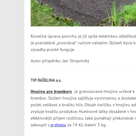
Konečná úprava povrchu je již spíše estetickou záležitost
je pravidelně „proorávat“ ručním nářadím. Sklizeň bývá 
výsadby prostě funguje.
Autor příspěvku: Jan Stropnický
TIP RAŠELINA a.s.
Hnojivo pro brambory
je granulované hnojivo určené k
brambor. Složení hnojiva zajišťuje vyrovnanou a dostateč
počet, velikost a kvalitu hlíz. Obsah hořčíku v hnojivu za
zvyšuje kvalitu produkce. Huminové látky obsažené v hnoj
efektivnější příjem rostlinou, také pomáhají překonávat 
zakoupit v
e-shopu
za 74 Kč, balení 3 kg.