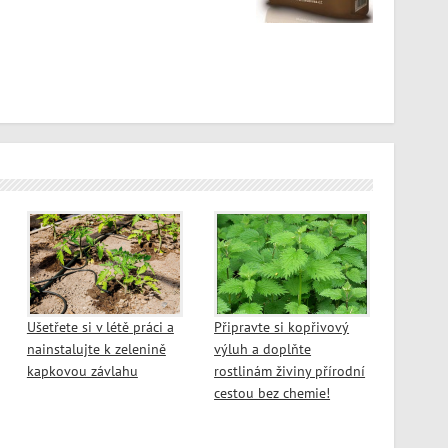
Ušetřete si v létě práci a
Připravte si kopřivový
nainstalujte k zelenině
výluh a doplňte
kapkovou závlahu
rostlinám živiny přírodní
cestou bez chemie!