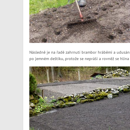
Následně je na řadě zahrnutí brambor hráběmi a udusání
po jemném deštíku, protože se nepráší a rovněž se hlína