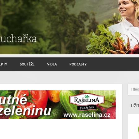
EPTY
SOUTĚŽE
VIDEA
PODCASTY
ROZHOVORY JIŘÍ SAVINEC
ZAHRADNIČENÍ
ZAJÍMAVÍ HOSTÉ
UŽI