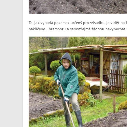
To, jak vypadá pozemek určený pro výsadbu, je vidět na fo
naklíčenou bramboru a samozřejmě žádnou nevynechat 