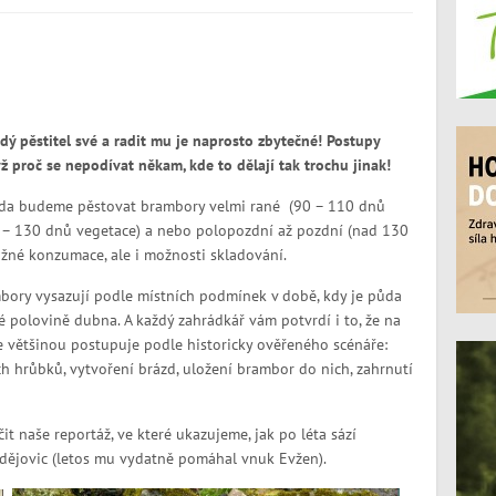
ždý pěstitel své a radit mu je naprosto zbytečné! Postupy
 proč se nepodívat někam, kde to dělají tak trochu jinak!
da budeme pěstovat brambory velmi rané (90 – 110 dnů
0 – 130 dnů vegetace) a nebo polopozdní až pozdní (nad 130
žné konzumace, ale i možnosti skladování.
mbory vysazují podle místních podmínek v době, kdy je půda
é polovině dubna. A každý zahrádkář vám potvrdí i to, že na
se většinou postupuje podle historicky ověřeného scénáře:
 hrůbků, vytvoření brázd, uložení brambor do nich, zahrnutí
t naše reportáž, ve které ukazujeme, jak po léta sází
dějovic (letos mu vydatně pomáhal vnuk Evžen).