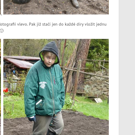
tografii vlevo. Pak již stačí jen do každé díry vložit jednu
🙂