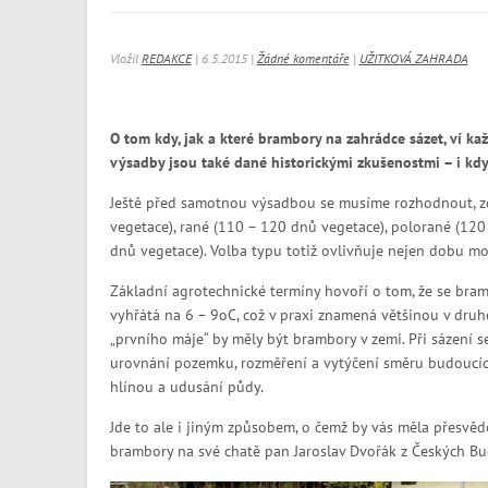
Vložil
REDAKCE
| 6.5.2015 |
Žádné komentáře
|
UŽITKOVÁ ZAHRADA
O tom kdy, jak a které brambory na zahrádce sázet, ví ka
výsadby jsou také dané historickými zkušenostmi – i když
Ještě před samotnou výsadbou se musíme rozhodnout, z
vegetace), rané (110 – 120 dnů vegetace), polorané (12
dnů vegetace). Volba typu totiž ovlivňuje nejen dobu mo
Základní agrotechnické termíny hovoří o tom, že se bra
vyhřátá na 6 – 9
o
C, což v praxi znamená většinou v druh
„prvního máje“ by měly být brambory v zemi. Při sázení 
urovnání pozemku, rozměření a vytýčení směru budoucích
hlínou a udusání půdy.
Jde to ale i jiným způsobem, o čemž by vás měla přesvědči
brambory na své chatě pan Jaroslav Dvořák z Českých Bu