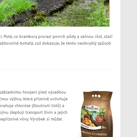
í. Poté, co brambory prorazí povrch půdy a začnou růst, stačí
každoročně bohatá, což dokazuje, že tento neobvyklý způsob
 základnímu hnojení před výsadbou
nou výživu, která příznivě ovlivňuje
braňuje chloróze (žloutnutí listů) a
ivu zlepšují transport živin a jejich
nepříznivé vlivy. Výrobek si můžet