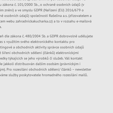
u zákona č. 101/2000 Sb., o ochraně osobních údajů (v
ém znění) a ve smyslu GDPR (Nařízení (EU) 2016/679 o
ně osobních údajů) společnosti Rašelina a.s. (zřizovatelem a
cem webu zahradnickakucharka.cz) a to v rozsahu e-mailová
a.
eň dle zákona č. 480/2004 Sb. a GDPR dobrovolně udělujete
as s využitím svého elektronického kontaktu pro
tingové a obchodních aktivity správce osobních údajů
ě šíření obchodních sdělení (článků) elektronickými
edky týkajících se jeho výrobků či služeb. Váš kontakt
e jakkoli distribuován dalším osobám (právnickým i
kým). Pro rozesílání obchodních sdělení/ článků – newsletter
váme služby poskytovatele hromadného rozesílání mailů.