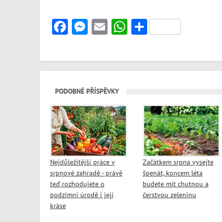
Facebook
Messenger
Email
WhatsApp
Share
PODOBNÉ PŘÍSPĚVKY
Nejdůležitější práce v
Začátkem srpna vysejte
srpnové zahradě - právě
špenát, koncem léta
teď rozhodujete o
budete mít chutnou a
podzimní úrodě i její
čerstvou zeleninu
kráse