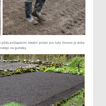
 půdy pošlapáním. Ideální počasí pro tuto činnost je doba
 nelepí na gumáky.