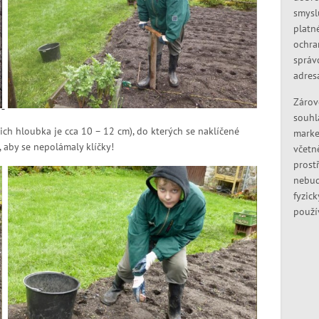
smysl
platn
ochra
správ
adres
Zárov
souhl
ich hloubka je cca 10 – 12 cm), do kterých se naklíčené
marke
, aby se nepolámaly klíčky!
včetn
prostř
nebud
fyzic
použí