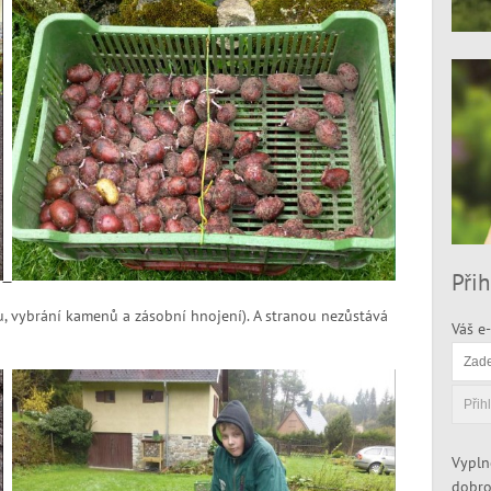
Přih
, vybrání kamenů a zásobní hnojení). A stranou nezůstává
Váš e-
Vypln
dobro