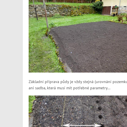
Základní příprava půdy je vždy stejná (urovnání pozemku
ani sadba, která musí mít potřebné parametry…