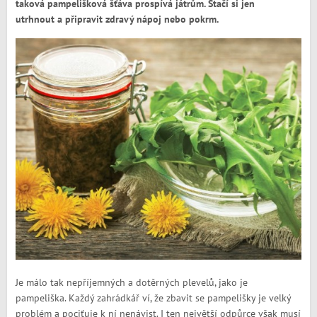
taková pampelišková šťáva prospívá játrům. Stačí si jen
utrhnout a připravit zdravý nápoj nebo pokrm.
Je málo tak nepříjemných a dotěrných plevelů, jako je
pampeliška. Každý zahrádkář ví, že zbavit se pampelišky je velký
problém a pociťuje k ní nenávist. I ten největší odpůrce však musí