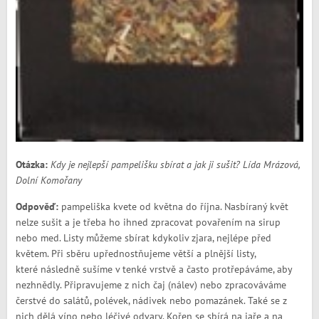
Otázka:
Kdy je nejlepší pampelišku sbírat a jak ji sušit? Lída Mrázová,
Dolní Komořany
Odpověď:
pampeliška kvete od května do října. Nasbíraný květ
nelze sušit a je třeba ho ihned zpracovat povařením na sirup
nebo med. Listy můžeme sbírat kdykoliv zjara, nejlépe před
květem. Při sběru upřednostňujeme větší a plnější listy,
které následně sušíme v tenké vrstvě a často protřepáváme, aby
nezhnědly. Připravujeme z nich čaj (nálev) nebo zpracováváme
čerstvé do salátů, polévek, nádivek nebo pomazánek. Také se z
nich dělá víno nebo léčivé odvary. Kořen se sbírá na jaře a na