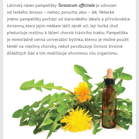
Latinský název pampelišky
Taraxacum officinale
je odvozen
od řeckého
taraxos
– nemoc, porucha,
akos
– lék. Vědecké
jméno pampelišky pochází od starověkého lékaře a přírodovědce
Avicenny, který jejím mlékem léčil zánět očí. Její hořká chuť
předurčuje rostlinu k léčení chorob trávicího traktu. Pampeliška
je mimořádně cenná univerzální bylinka, kterou je možné použít
téměř na všechny choroby, neboť povzbuzuje činnost životně
důležitých žláz a tím mobilizuje ohromnou sílu organizmu.