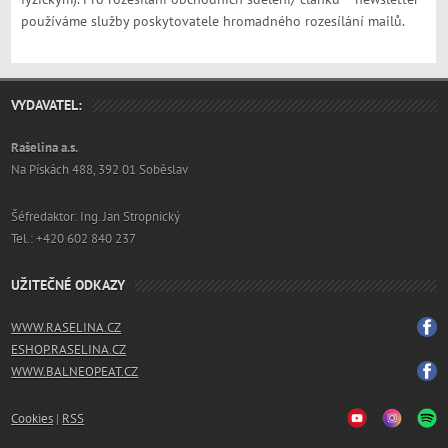
používáme služby poskytovatele hromadného rozesílání mailů.
VYDAVATEL:
Rašelina a.s.
Na Pískách 488, 392 01 Soběslav
Šéfredaktor: Ing. Jan Stropnický
Tel.: +420 602 840 237
UŽITEČNÉ ODKAZY
WWW.RASELINA.CZ
ESHOP.RASELINA.CZ
WWW.BALNEOPEAT.CZ
Cookies
|
RSS