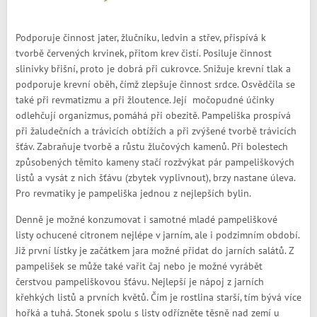
Podporuje činnost jater, žlučníku, ledvin a střev, přispívá k
tvorbě červených krvinek, přitom krev čistí. Posiluje činnost
slinivky břišní, proto je dobrá při cukrovce. Snižuje krevní tlak a
podporuje krevní oběh, čímž zlepšuje činnost srdce. Osvědčila se
také při revmatizmu a při žloutence. Její močopudné účinky
odlehčují organizmus, pomáhá při obezitě. Pampeliška prospívá
při žaludečních a trávicích obtížích a při zvýšené tvorbě trávicích
šťáv. Zabraňuje tvorbě a růstu žlučových kamenů. Při bolestech
způsobených těmito kameny stačí rozžvýkat pár pampeliškových
listů a vysát z nich šťávu (zbytek vyplivnout), brzy nastane úleva.
Pro revmatiky je pampeliška jednou z nejlepších bylin.
Denně je možné konzumovat i samotné mladé pampeliškové
listy ochucené citronem nejlépe v jarním, ale i podzimním období.
Již první lístky je začátkem jara možné přidat do jarních salátů. Z
pampelišek se může také vařit čaj nebo je možné vyrábět
čerstvou pampeliškovou šťávu. Nejlepší je nápoj z jarních
křehkých listů a prvních květů. Čím je rostlina starší, tím bývá více
hořká a tuhá. Stonek spolu s listy odřízněte těsně nad zemí u