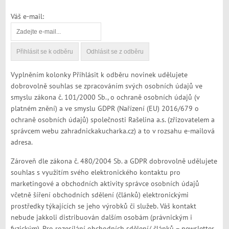
Váš e-mail:
Vyplněním kolonky Přihlásit k odběru novinek udělujete
dobrovolně souhlas se zpracováním svých osobních údajů ve
smyslu zákona č. 101/2000 Sb., o ochraně osobních údajů (v
platném znění) a ve smyslu GDPR (Nařízení (EU) 2016/679 o
ochraně osobních údajů) společnosti Rašelina a.s. (zřizovatelem a
správcem webu zahradnickakucharka.cz) a to v rozsahu e-mailová
adresa.
Zároveň dle zákona č. 480/2004 Sb. a GDPR dobrovolně udělujete
souhlas s využitím svého elektronického kontaktu pro
marketingové a obchodních aktivity správce osobních údajů
včetně šíření obchodních sdělení (článků) elektronickými
prostředky týkajících se jeho výrobků či služeb. Váš kontakt
nebude jakkoli distribuován dalším osobám (právnickým i
fyzickým). Pro rozesílání obchodních sdělení/ článků – newsletter