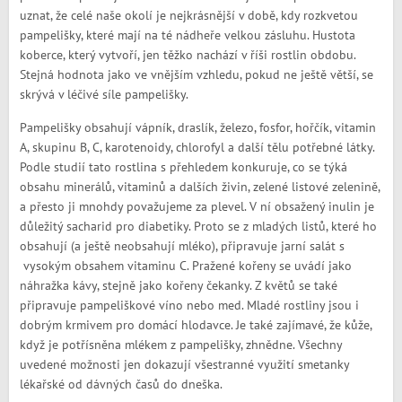
uznat, že celé naše okolí je nejkrásnější v době, kdy rozkvetou
pampelišky, které mají na té nádheře velkou zásluhu. Hustota
koberce, který vytvoří, jen těžko nachází v říši rostlin obdobu.
Stejná hodnota jako ve vnějším vzhledu, pokud ne ještě větší, se
skrývá v léčivé síle pampelišky.
Pampelišky obsahují vápník, draslík, železo, fosfor, hořčík, vitamin
A, skupinu B, C, karotenoidy, chlorofyl a další tělu potřebné látky.
Podle studií tato rostlina s přehledem konkuruje, co se týká
obsahu minerálů, vitaminů a dalších živin, zelené listové zelenině,
a přesto ji mnohdy považujeme za plevel. V ní obsažený inulin je
důležitý sacharid pro diabetiky. Proto se z mladých listů, které ho
obsahují (a ještě neobsahují mléko), připravuje jarní salát s
vysokým obsahem vitaminu C. Pražené kořeny se uvádí jako
náhražka kávy, stejně jako kořeny čekanky. Z květů se také
připravuje pampeliškové víno nebo med. Mladé rostliny jsou i
dobrým krmivem pro domácí hlodavce. Je také zajímavé, že kůže,
když je potřísněna mlékem z pampelišky, zhnědne. Všechny
uvedené možnosti jen dokazují všestranné využití smetanky
lékařské od dávných časů do dneška.