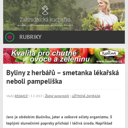
RUBRIKY
Byliny z herbářů – smetanka lékařská
neboli pampeliška
Vložil
REDAKCE
| 5.5.2015 |
Žádné komentáře
|
UŽITKOVÁ ZAHRADA
Jaro je obdobím žlučníku, jater a celkové očisty organizmu. S
teplými slunečními paprsky přichází i léčivá úroda. Například