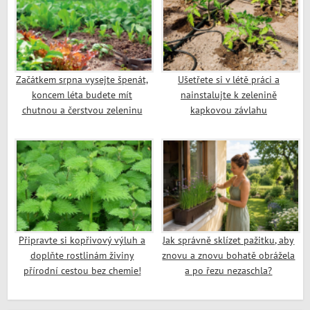
Začátkem srpna vysejte špenát,
Ušetřete si v létě práci a
koncem léta budete mít
nainstalujte k zelenině
chutnou a čerstvou zeleninu
kapkovou závlahu
Připravte si kopřivový výluh a
Jak správně sklízet pažitku, aby
doplňte rostlinám živiny
znovu a znovu bohatě obrážela
přírodní cestou bez chemie!
a po řezu nezaschla?