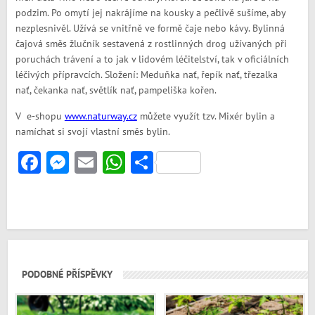
podzim. Po omytí jej nakrájíme na kousky a pečlivě sušíme, aby
nezplesnivěl. Užívá se vnitřně ve formě čaje nebo kávy. Bylinná
čajová směs žlučník sestavená z rostlinných drog užívaných při
poruchách trávení a to jak v lidovém léčitelství, tak v oficiálních
léčivých přípravcích. Složení: Meduňka nať, řepík nať, třezalka
nať, čekanka nať, světlík nať, pampeliška kořen.
V e-shopu
www.naturway.cz
můžete využít tzv. Mixér bylin a
namíchat si svojí vlastní směs bylin.
Facebook
Messenger
Email
WhatsApp
Share
PODOBNÉ PŘÍSPĚVKY