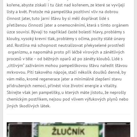
kořene, abyste získali i tu část nad kořenem, ze které se vyvíjejí
listy a květ. Protože má pampeliška pozitivní vliv na dobrou
činnost jater, tuto jarní šťávu by si měli dopřávat lidé s
přetíženou činností jater a onemocněními, která s tímto orgánem
úzce souvisí. Bývají to například časté bolesti hlavy, problémy s
klouby, vysoký krevní tlak, problémy s očima, pocity stálé únavy
atd. Rostlina má schopnost neutralizovat překyselené prostředí
organizmu, a napomáhá proto při léčbě virových a zánětlivých
procesů v těle – od běžných oparů až po záněty kloubů. Lidé s
„citlivým“ zažíváním mohou pampeliškovou šťávu naředit šťávou
mrkvovou. Pití takového nápoje, stačí několik doušků denně, by
vám mělo, kromě regenerace jater a minimálně zlepšení stavu
přidružených nemocí, přinést více životní energie a vitality.
Sbírejte však jen pampelišky, u kterých máte jistotu, že neprošly
chemickým postřikem, nejsou pod vlivem výfukových plynů nebo
jiných škodlivých látek.