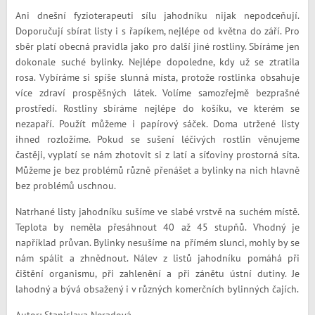
Ani dnešní fyzioterapeuti sílu jahodníku nijak nepodceňují.
Doporučují sbírat listy i s řapíkem, nejlépe od května do září. Pro
sběr platí obecná pravidla jako pro další jiné rostliny. Sbíráme jen
dokonale suché bylinky. Nejlépe dopoledne, kdy už se ztratila
rosa. Vybíráme si spíše slunná místa, protože rostlinka obsahuje
více zdraví prospěšných látek. Volíme samozřejmě bezprašné
prostředí. Rostliny sbíráme nejlépe do košíku, ve kterém se
nezapaří. Použít můžeme i papírový sáček. Doma utržené listy
ihned rozložíme. Pokud se sušení léčivých rostlin věnujeme
častěji, vyplatí se nám zhotovit si z latí a síťoviny prostorná síta.
Můžeme je bez problémů různě přenášet a bylinky na nich hlavně
bez problémů uschnou.
Natrhané listy jahodníku sušíme ve slabé vrstvě na suchém místě.
Teplota by neměla přesáhnout 40 až 45 stupňů. Vhodný je
například průvan. Bylinky nesušíme na přímém slunci, mohly by se
nám spálit a zhnědnout. Nálev z listů jahodníku pomáhá při
čištění organismu, při zahlenění a při zánětu ústní dutiny. Je
lahodný a bývá obsažený i v různých komerčních bylinných čajích.