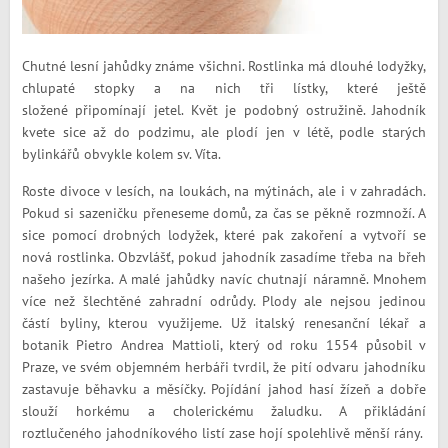
Chutné lesní jahůdky známe všichni. Rostlinka má dlouhé lodyžky,
chlupaté stopky a na nich tři lístky, které ještě
složené připomínají jetel. Květ je podobný ostružině. Jahodník
kvete sice až do podzimu, ale plodí jen v létě, podle starých
bylinkářů obvykle kolem sv. Víta.
Roste divoce v lesích, na loukách, na mýtinách, ale i v zahradách.
Pokud si sazeničku přeneseme domů, za čas se pěkně rozmnoží. A
sice pomocí drobných lodyžek, které pak zakoření a vytvoří se
nová rostlinka. Obzvlášť, pokud jahodník zasadíme třeba na břeh
našeho jezírka. A malé jahůdky navíc chutnají náramně. Mnohem
více než šlechtěné zahradní odrůdy. Plody ale nejsou jedinou
částí byliny, kterou využijeme. Už italský renesanční lékař a
botanik Pietro Andrea Mattioli, který od roku 1554 působil v
Praze, ve svém objemném herbáři tvrdil, že pití odvaru jahodníku
zastavuje běhavku a měsíčky. Pojídání jahod hasí žízeň a dobře
slouží horkému a cholerickému žaludku. A přikládání
roztlučeného jahodníkového listí zase hojí spolehlivě měnší rány.