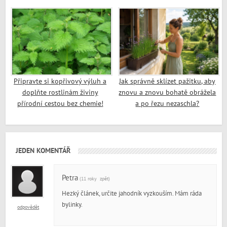
Připravte si kopřivový výluh a
Jak správně sklízet pažitku, aby
doplňte rostlinám živiny
znovu a znovu bohatě obrážela
přírodní cestou bez chemie!
a po řezu nezaschla?
JEDEN KOMENTÁŘ
Petra
(11 roky zpět)
Hezký článek, určite jahodník vyzkouším. Mám ráda
bylinky.
odpovědět