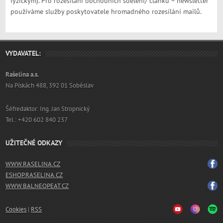
fyzickým). Pro rozesílání obchodních sdělení/ článků – newsletter
používáme služby poskytovatele hromadného rozesílání mailů.
VYDAVATEL:
Rašelina a.s.
Na Pískách 488, 392 01 Soběslav
Šéfredaktor: Ing. Jan Stropnický
Tel.: +420 602 840 237
UŽITEČNÉ ODKAZY
WWW.RASELINA.CZ
ESHOP.RASELINA.CZ
WWW.BALNEOPEAT.CZ
Cookies
|
RSS