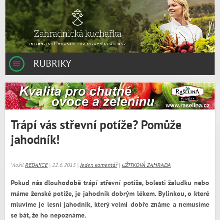
RUBRIKY
Trápí vás střevní potíže? Pomůže
jahodník!
Vložil
REDAKCE
| 22.6.2015 |
Jeden komentář
|
UŽITKOVÁ ZAHRADA
Pokud nás dlouhodobě trápí střevní potíže, bolesti žaludku nebo
máme ženské potíže, je jahodník dobrým lékem. Bylinkou, o které
mluvíme je lesní jahodník, který velmi dobře známe a nemusíme
se bát, že ho nepoznáme.