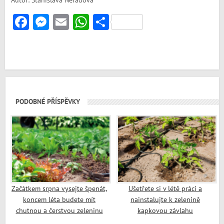
Autor: Stanislava Neradová
Facebook
Messenger
Email
WhatsApp
Share
PODOBNÉ PŘÍSPĚVKY
Začátkem srpna vysejte špenát,
Ušetřete si v létě práci a
koncem léta budete mít
nainstalujte k zelenině
chutnou a čerstvou zeleninu
kapkovou závlahu