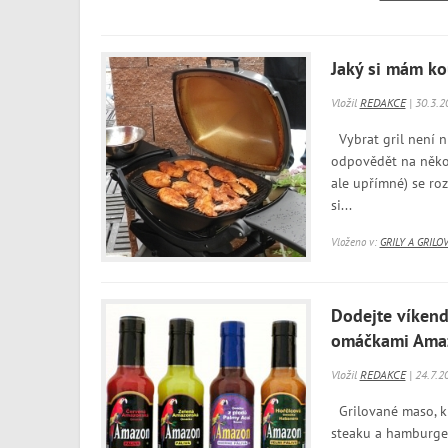
Jaký si mám kou
Vložil
REDAKCE
| 30.3.2
Vybrat gril není ni
odpovědět na něko
ale upřímné) se roz
si...
Vloženo v:
GRILY A GRILO
Dodejte víkend
omáčkami Ama
Vložil
REDAKCE
| 24.7.2
Grilované maso, k
steaku a hamburger