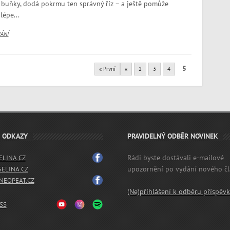
 buňky, dodá pokrmu ten správný říz – a ještě pomůže
lépe...
VÁNÍ
5
« První
«
2
3
4
É ODKAZY
PRAVIDELNÝ ODBĚR NOVINEK
Rádi byste dostávali e-mailové
LINA.CZ
upozornění po vydání nového č
SELINA.CZ
EOPEAT.CZ
(Ne)přihlášení k odběru příspěv
SS