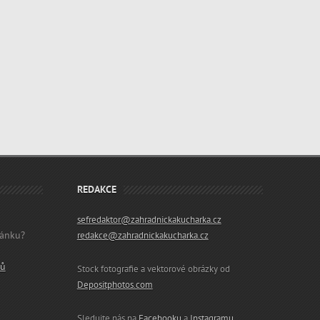
REDAKCE
sefredaktor@zahradnickakucharka.cz
lánku?
redakce@zahradnickakucharka.cz
ků
Stock fotografie a vektorové obrázky od
Depositphotos.com
Sledujte nás na
Facebooku
a
Instagramu