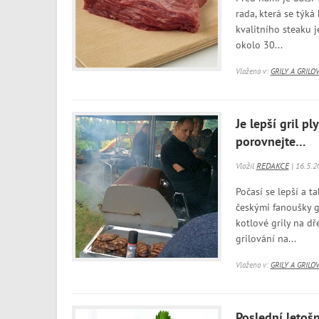
rada, která se týká
kvalitního steaku 
okolo 30...
Vloženo v:
GRILY A GRILO
Je lepší gril p
porovnejte…
Vložil
REDAKCE
| 16.5.2
Počasí se lepší a t
českými fanoušky g
kotlové grily na dř
grilování na...
Vloženo v:
GRILY A GRILO
Poslední letošn