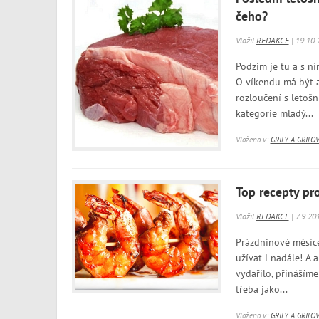
čeho?
Vložil
REDAKCE
| 19.10.
Podzim je tu a s ní
O víkendu má být a
rozloučení s letošn
kategorie mladý...
Vloženo v:
GRILY A GRILO
Top recepty pr
Vložil
REDAKCE
| 7.9.20
Prázdninové měsíc
užívat i nadále! A 
vydařilo, přinášíme
třeba jako...
Vloženo v:
GRILY A GRILO