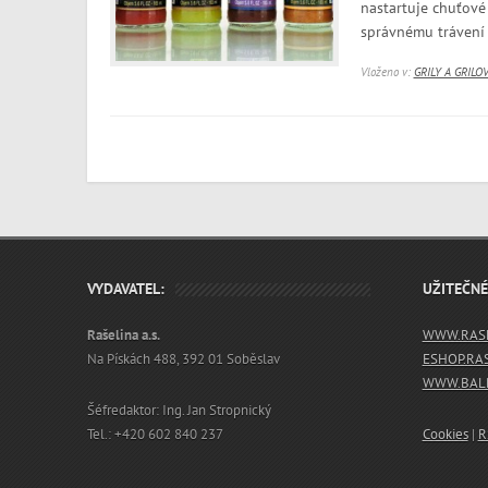
nastartuje chuťové
správnému trávení 
Vloženo v:
GRILY A GRILO
VYDAVATEL:
UŽITEČN
Rašelina a.s.
WWW.RASE
Na Pískách 488, 392 01 Soběslav
ESHOP.RA
WWW.BALN
Šéfredaktor: Ing. Jan Stropnický
Tel.: +420 602 840 237
Cookies
|
R