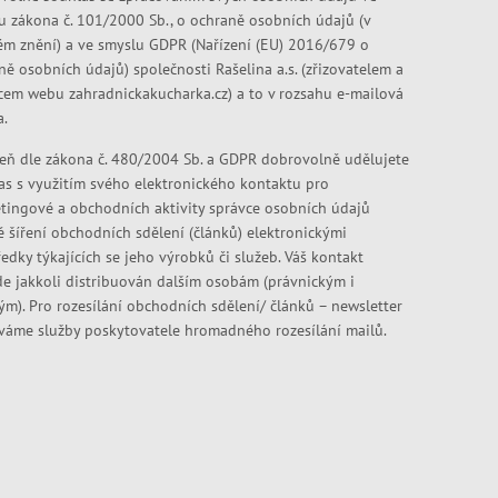
u zákona č. 101/2000 Sb., o ochraně osobních údajů (v
ém znění) a ve smyslu GDPR (Nařízení (EU) 2016/679 o
ně osobních údajů) společnosti Rašelina a.s. (zřizovatelem a
cem webu zahradnickakucharka.cz) a to v rozsahu e-mailová
a.
eň dle zákona č. 480/2004 Sb. a GDPR dobrovolně udělujete
as s využitím svého elektronického kontaktu pro
tingové a obchodních aktivity správce osobních údajů
ě šíření obchodních sdělení (článků) elektronickými
edky týkajících se jeho výrobků či služeb. Váš kontakt
e jakkoli distribuován dalším osobám (právnickým i
kým). Pro rozesílání obchodních sdělení/ článků – newsletter
váme služby poskytovatele hromadného rozesílání mailů.