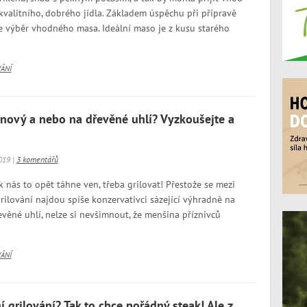
 kvalitního, dobrého jídla. Základem úspěchu při přípravě
je výběr vhodného masa. Ideální maso je z kusu starého
VÁNÍ
lynový a nebo na dřevěné uhlí? Vyzkoušejte a
019 |
3 komentářů
ak nás to opět táhne ven, třeba grilovat! Přestože se mezi
rilování najdou spíše konzervativci sázející výhradně na
evěné uhlí, nelze si nevšimnout, že menšina příznivců
VÁNÍ
í grilování? Tak to chce pořádný steak! Ale z