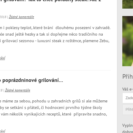
2018 |
Žádné komentáře
m i poklesy teplot, které brání dlouhému posezení v zahradě.
le snad ještě hezky a tak si dopřejme něco tradičního na
í grilovací sezonou - luxusní steak z roštěnce, plemene Zebu,
VÁNÍ
Přih
o poprázdninové grilování…
Váš e-
18 |
Žádné komentáře
e máme za sebou, pohodu u zahradních grilů si ale můžeme
aby se setkání s přáteli, či hodnocení prvního týdne školy
 vám několik vynikajících receptů, které připravíte snadno,
Vypln
dobro
VÁNÍ