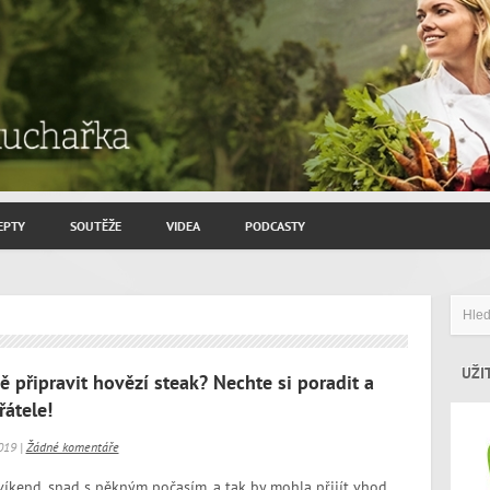
EPTY
SOUTĚŽE
VIDEA
PODCASTY
ROZHOVORY JIŘÍ SAVINEC
ZAHRADNIČENÍ
ZAJÍMAVÍ HOSTÉ
UŽI
ně připravit hovězí steak? Nechte si poradit a
řátele!
019 |
Žádné komentáře
 víkend, snad s pěkným počasím, a tak by mohla přijít vhod