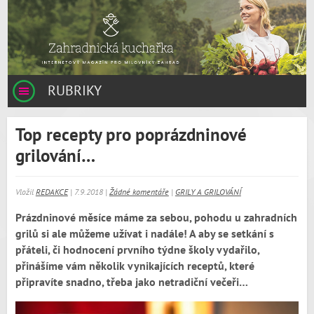
RUBRIKY
Top recepty pro poprázdninové
grilování…
Vložil
REDAKCE
| 7.9.2018 |
Žádné komentáře
|
GRILY A GRILOVÁNÍ
Prázdninové měsíce máme za sebou, pohodu u zahradních
grilů si ale
můžeme užívat i nadále! A aby se setkání s
přáteli, či hodnocení prvního týdne školy vydařilo,
přinášíme vám několik vynikajících receptů, které
připravíte
snadno,
třeba jako netradiční večeři…