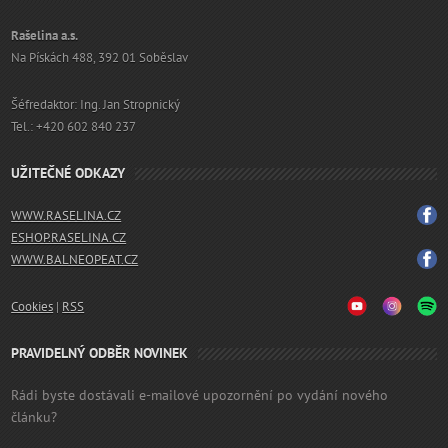
Rašelina a.s.
Na Pískách 488, 392 01 Soběslav
Šéfredaktor: Ing. Jan Stropnický
Tel.: +420 602 840 237
UŽITEČNÉ ODKAZY
WWW.RASELINA.CZ
ESHOP.RASELINA.CZ
WWW.BALNEOPEAT.CZ
Cookies
|
RSS
PRAVIDELNÝ ODBĚR NOVINEK
Rádi byste dostávali e-mailové upozornění po vydání nového
článku?