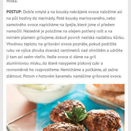
miska.
POSTUP:
Dobře omyté a na kousky nakrájené ovoce naložíme asi
na půl hodiny do marinády. Poté kousky marinovaného, nebo
samotného ovoce napícháme na špejle, které jsme si předem
namočili. Následně je položíme na olejem potřený rošt a na
mírném plameni grilujeme, dokud povrch nezíská nazlátlou kůrku.
Vhodnou teplotu na grilování ovoce poznáte, pokud podržíte
ruku ve výšce zhruba dvanáct centimetrů nad ohništěm a udržíte
ji tam asi sedm vteřin. Vedle ovoce si dáme na gril
aluminiovou misku, do které nasypeme pískový cukr a
rovnoměrně ho rozprostřeme. Nemícháme a počkáme, až začne
zlátnout. Potom v hotovém karamelu namáčíme grilované ovoce.