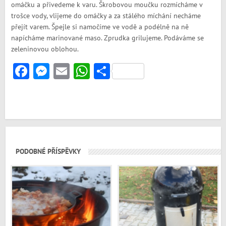
omáčku a přivedeme k varu. Škrobovou moučku rozmícháme v
trošce vody, vlijeme do omáčky a za stálého míchání necháme
přejít varem. Špejle si namočíme ve vodě a podélně na ně
napícháme marinované maso. Zprudka grilujeme. Podáváme se
zeleninovou oblohou.
Facebook
Messenger
Email
WhatsApp
Share
PODOBNÉ PŘÍSPĚVKY