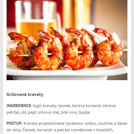
Grilované krevety
INGREDIENCE:
tygří krevety, česnek, čerstvý koriandr, čerstvá
petržel, sůl, pepř, olivový olej, bílé víno, špejle.
POSTUP:
Krevety propláchneme studenou vodou, osušíme a dáme
do mísy. Česnek, koriandr a petržel rozmělníme v hmoždíři,