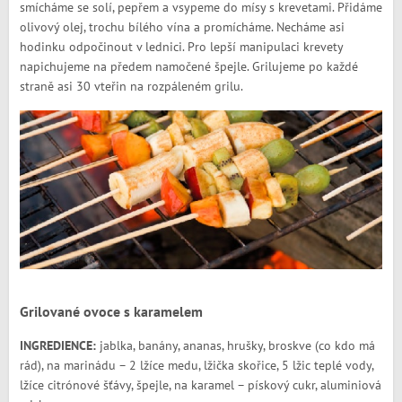
smícháme se solí, pepřem a vsypeme do mísy s krevetami. Přidáme
olivový olej, trochu bílého vína a promícháme. Necháme asi
hodinku odpočinout v lednici. Pro lepší manipulaci krevety
napichujeme na předem namočené špejle. Grilujeme po každé
straně asi 30 vteřin na rozpáleném grilu.
Grilované ovoce s karamelem
INGREDIENCE:
jablka, banány, ananas, hrušky, broskve (co kdo má
rád), na marinádu – 2 lžíce medu, lžička skořice, 5 lžic teplé vody,
lžíce citrónové šťávy, špejle, na karamel – pískový cukr, aluminiová