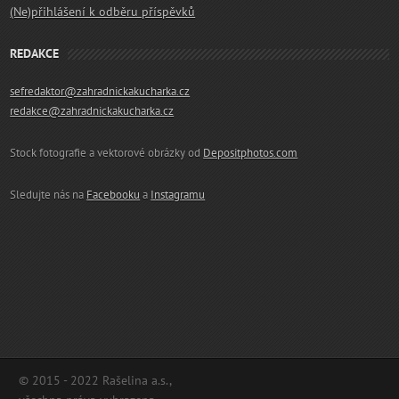
(Ne)přihlášení k odběru příspěvků
REDAKCE
sefredaktor@zahradnickakucharka.cz
redakce@zahradnickakucharka.cz
Stock fotografie a vektorové obrázky od
Depositphotos.com
Sledujte nás na
Facebooku
a
Instagramu
© 2015 - 2022 Rašelina a.s.,