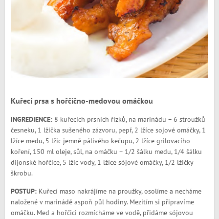
Kuřecí prsa s hořčično-medovou omáčkou
INGREDIENCE:
8 kuřecích prsních řízků, na marinádu – 6 stroužků
česneku, 1 lžička sušeného zázvoru, pepř, 2 lžíce sojové omáčky, 1
lžíce medu, 5 lžic jemně pálivého kečupu, 2 lžíce grilovacího
koření, 150 ml oleje, sůl, na omáčku – 1/2 šálku medu, 1/4 šálku
dijonské hořčice, 5 lžic vody, 1 lžíce sójové omáčky, 1/2 lžičky
škrobu.
POSTUP:
Kuřecí maso nakrájíme na proužky, osolíme a necháme
naložené v marinádě aspoň půl hodiny. Mezitím si připravíme
omáčku. Med a hořčici rozmícháme ve vodě, přidáme sójovou