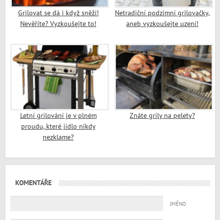
Grilovat se dá i když sněží!
Netradiční podzimní grilovačky,
Nevěříte? Vyzkoušejte to!
aneb vyzkoušejte uzení!
Letní grilování je v plném
Znáte grily na pelety?
proudu, které jídlo nikdy
nezklame?
KOMENTÁŘE
JMÉNO