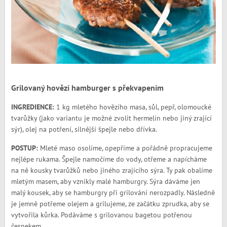
Grilovaný hovězí hamburger s překvapením
INGREDIENCE:
1 kg mletého hovězího masa, sůl, pepř, olomoucké
tvarůžky (jako variantu je možné zvolit hermelín nebo jiný zrající
sýr), olej na potření, silnější špejle nebo dřívka.
POSTUP:
Mleté maso osolíme, opepříme a pořádně propracujeme
nejlépe rukama. Špejle namočíme do vody, otřeme a napícháme
na ně kousky tvarůžků nebo jiného zrajícího sýra. Ty pak obalíme
mletým masem, aby vznikly malé hamburgry. Sýra dáváme jen
malý kousek, aby se hamburgry při grilování nerozpadly. Následně
je jemně potřeme olejem a grilujeme, ze začátku zprudka, aby se
vytvořila kůrka. Podáváme s grilovanou bagetou potřenou
česnekem.