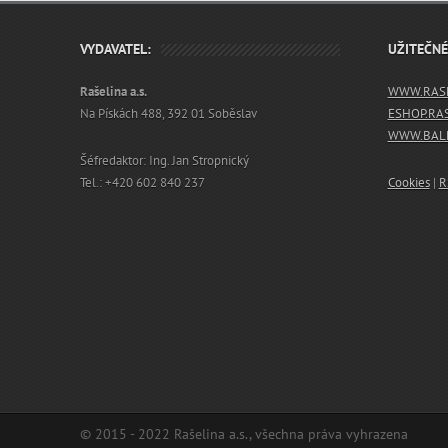
VYDAVATEL:
UŽITEČN
Rašelina a.s.
WWW.RASE
Na Pískách 488, 392 01 Soběslav
ESHOP.RA
WWW.BALN
Šéfredaktor: Ing. Jan Stropnický
Tel.: +420 602 840 237
Cookies
|
R
© 2015 - 2022 Rašelina a.s., všechna práva vyhrazena