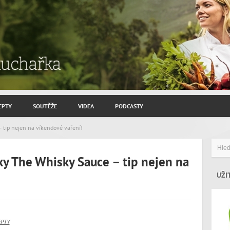
EPTY
SOUTĚŽE
VIDEA
PODCASTY
ROZHOVORY JIŘÍ SAVINEC
tip nejen na víkendové vaření!
ZAHRADNIČENÍ
y The Whisky Sauce – tip nejen na
ZAJÍMAVÍ HOSTÉ
UŽI
EPTY