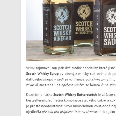
Velmi zajímavé jsou pak dvě sladké speciality, které jis
Scotch Whisky Syrup
vyrobený z whisky, cukrového sirup
datlového sirupu –
hodí se na lívance, palačinky, zmrzlinu
zákusků
, ale třeba i na
opečená vajíčka se šunkou či na slan
Dezertní omáčka
Scotch Whisky Butterscotch
je
vítězem c
bestsellerem. Jedinečná kombinace sladkého cukru a cu
je prostě neodolatelná! Svou mimořádnou chuť dodá neje
ojedinělá
přísada pro přípravu těsta na lívance
anebo jako