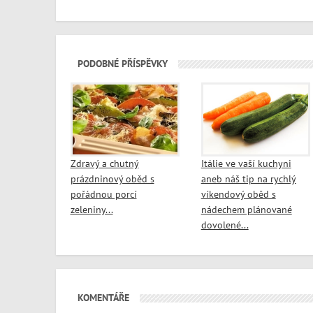
PODOBNÉ PŘÍSPĚVKY
Zdravý a chutný
Itálie ve vaší kuchyni
prázdninový oběd s
aneb náš tip na rychlý
pořádnou porcí
víkendový oběd s
zeleniny...
nádechem plánované
dovolené...
KOMENTÁŘE