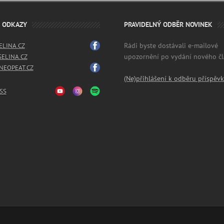
É ODKAZY
PRAVIDELNÝ ODBĚR NOVINEK
Rádi byste dostávali e-mailové
LINA.CZ
upozornění po vydání nového č
SELINA.CZ
EOPEAT.CZ
(Ne)přihlášení k odběru příspěv
SS