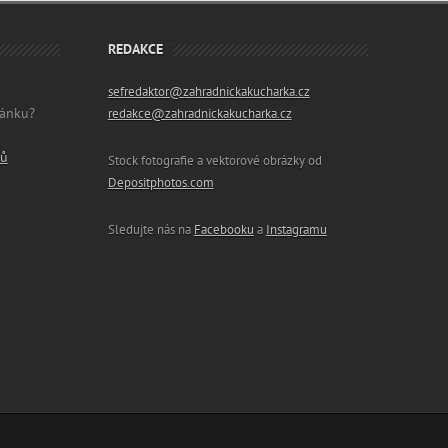
REDAKCE
sefredaktor@zahradnickakucharka.cz
lánku?
redakce@zahradnickakucharka.cz
ků
Stock fotografie a vektorové obrázky od
Depositphotos.com
Sledujte nás na
Facebooku
a
Instagramu