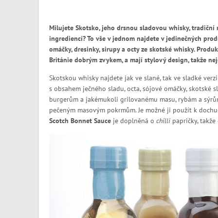
Milujete Skotsko, jeho drsnou sladovou whisky, tradiční 
ingrediencí? To vše v jednom najdete v jedinečných prod
omáčky, dresinky, sirupy a octy ze skotské whisky. Produkty
Británie dobrým zvykem, a mají stylový design, takže nej
Skotskou whisky najdete jak ve slané, tak ve sladké ver
s obsahem ječného sladu, octa, sójové omáčky, skotské s
burgerům a jakémukoli grilovanému masu, rybám a sýrům
pečeným masovým pokrmům. Je možné ji použít k dochucen
Scotch Bonnet Sauce
je doplněná o
chilli
papričky, takže