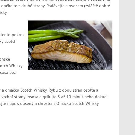
 opékejte z druhé strany. Podávejte s ovocem (zvláště dobré
sky.
k tento pokrm
ky Scotch
jonské
Scotch Whisky
ososa bez
or a omáčku Scotch Whisky. Rybu z obou stran osolte a
 vrchní strany lososa a grilujte 8 až 10 minut nebo dokud
ejte např. s dušeným chřestem. Omáčku Scotch Whisky