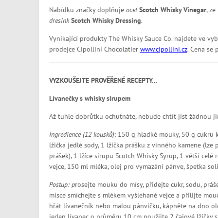
Nabídku značky doplňuje
ocet
Scotch Whisky Vinegar
, z
dresink
Scotch Whisky Dressing
.
Vynikající produkty The Whisky Sauce Co. najdete ve vy
prodejce Cipollini Chocolatier
www.cipollini.cz
. Cena se 
VYZKOUŠEJTE PROVĚŘENÉ RECEPTY…
Lívanečky s whisky sirupem
Až tuhle dobrůtku ochutnáte, nebude chtít jíst žádnou j
Ingredience (12 kousků)
: 150 g hladké mouky, 50 g cukru k
lžička jedlé sody, 1 lžička prášku z vinného kamene (lze p
prášek), 1 lžíce sirupu Scotch Whisky Syrup, 1 větší celé 
vejce, 150 ml mléka, olej pro vymazání pánve, špetka soli
Postup: p
rosejte mouku do mísy, přidejte cukr, sodu, práš
misce smíchejte s mlékem vyšlehané vejce a přilijte mou
hřát lívanečník nebo malou pánvičku, kápněte na dno olej
jeden lívanec o průměru 10 cm použijte 2 čajové lžičky 