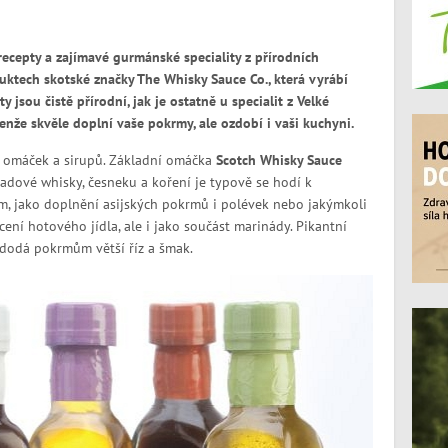
recepty a zajímavé gurmánské speciality z přírodních
uktech skotské značky The Whisky Sauce Co., která vyrábí
 jsou čistě přírodní, jak je ostatně u specialit z Velké
enže skvěle doplní vaše pokrmy, ale ozdobí i vaši kuchyni.
zi omáček a sirupů. Základní omáčka
Scotch Whisky Sauce
ladové whisky, česneku a koření je typově se hodí k
, jako doplnění asijských pokrmů i polévek nebo jakýmkoli
í hotového jídla, ale i jako součást marinády. Pikantní
 dodá pokrmům větší říz a šmak.