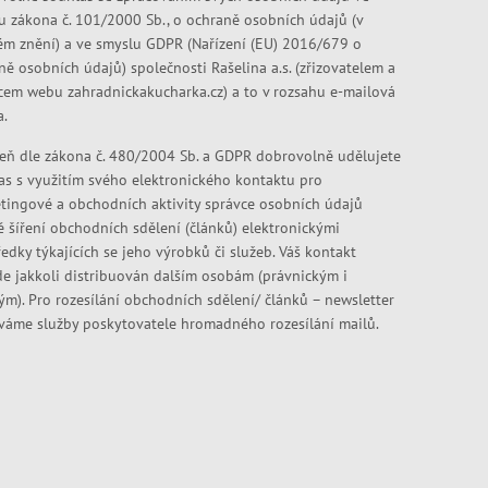
u zákona č. 101/2000 Sb., o ochraně osobních údajů (v
ém znění) a ve smyslu GDPR (Nařízení (EU) 2016/679 o
ně osobních údajů) společnosti Rašelina a.s. (zřizovatelem a
cem webu zahradnickakucharka.cz) a to v rozsahu e-mailová
a.
eň dle zákona č. 480/2004 Sb. a GDPR dobrovolně udělujete
as s využitím svého elektronického kontaktu pro
tingové a obchodních aktivity správce osobních údajů
ě šíření obchodních sdělení (článků) elektronickými
edky týkajících se jeho výrobků či služeb. Váš kontakt
e jakkoli distribuován dalším osobám (právnickým i
kým). Pro rozesílání obchodních sdělení/ článků – newsletter
váme služby poskytovatele hromadného rozesílání mailů.