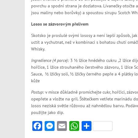
povrchu a spodní strana je dozlatova. Lívanečky otočte a
jsou maliny nebo borůvky) a spoustou sirupu Scotch Whi
Losos se zázvorovým přelivem
Skotsko je proslulé svými lososy a není lepší způsob, ja
uctít a vychutnat, než v kombinaci s bohatou chutí omáč
Whisky.
Ingredience (4 porce):
3 ½ lžíce hnědého cukru ,2 lžíce di
hořčice, 1 lžíce strouhaného čerstvého zázvoru, 1 lžíce 
Sauce, ½ lžičky soli, ½ lžičky černého pepře a 4 plátky l
kůže
Postup:
v misce důkladně promíchejte cukr, hořčici, zázv
opepřete a vložte na gril. Štětečkem vetřete marinádu do
losos nezíská světle růžovou až nahnědlou barvu. Podáv
použijte jako dip.
Facebook
Messenger
Email
WhatsApp
Share