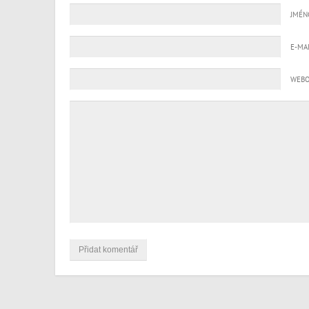
JMÉN
E-MA
WEBO