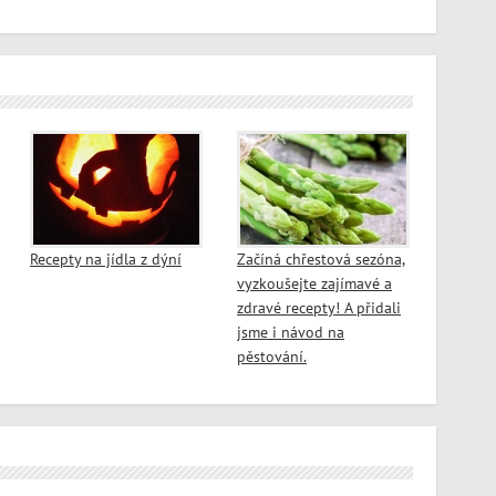
Recepty na jídla z dýní
Začíná chřestová sezóna,
vyzkoušejte zajímavé a
zdravé recepty! A přidali
jsme i návod na
pěstování.