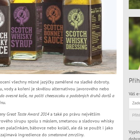
Přih
tě ocení všechny mlsné jazýčky zaměřené na sladké dobroty.
u, vody a koření je skvělou alternativou javorového nebo
Váš e-
, do ovesné kaše, na polití cheesacaku a podobných druhů dortů a
inu
.
eny Great Taste Award 2014
a také po právu největším
krového sirupu spolu s máslem, smetanou a sladovou whisky
n palačinkám, bábovce nebo koláči, ale dá se použít i jako
Vypln
 zajímavá ingredience do
smetanové zmrzliny
.
dobro