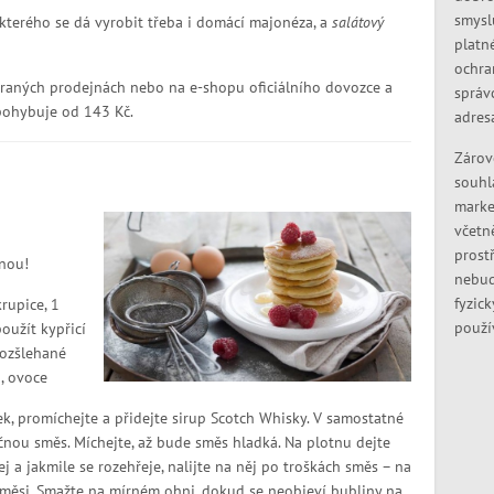
smysl
e kterého se dá vyrobit třeba i domácí majonéza, a
salátový
platn
ochra
braných prodejnách nebo na e-shopu oficiálního dovozce a
správ
pohybuje od 143 Kč.
adres
Zárov
souhl
marke
včetn
prostř
inou!
nebud
fyzic
rupice, 1
použí
oužít kypřicí
rozšlehané
, ovoce
ek, promíchejte a přidejte sirup Scotch Whisky. V samostatné
čnou směs. Míchejte, až bude směs hladká. Na plotnu dejte
 a jakmile se rozehřeje, nalijte na něj po troškách směs – na
směsi. Smažte na mírném ohni, dokud se neobjeví bubliny na