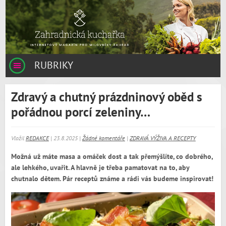
RUBRIKY
Zdravý a chutný prázdninový oběd s
pořádnou porcí zeleniny…
Vložil
REDAKCE
| 23.8.2025 |
Žádné komentáře
|
ZDRAVÁ VÝŽIVA A RECEPTY
Možná už máte masa a omáček dost a tak přemýšlíte, co dobrého,
ale lehkého,
uvařit
. A hlavně je třeba pamatovat na to, aby
chutnalo dětem. Pár receptů známe a rádi vás budeme inspirovat!