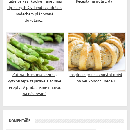
Itálie ve vaší kuchyni aneb náš
Recepty na jídla z dýní
tip na rychlý víkendový oběd s
nádechem plánované
dovolené...
Začíná chřestová sezóna,
Inspirace pro slavnostní oběd
vyzkoušejte zajímavé a zdravé
na velikonoční neděli
recepty! A přidali jsme i návod
na pěstování.
KOMENTÁŘE