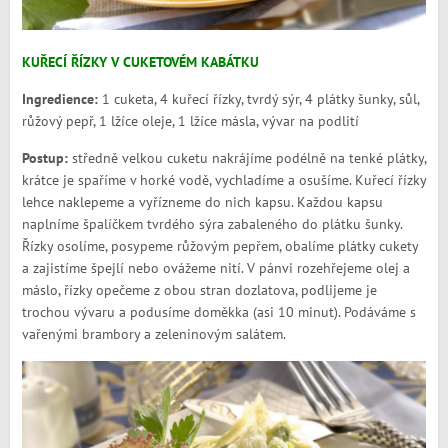
KUŘECÍ ŘÍZKY V CUKETOVÉM KABÁTKU
Ingredience:
1 cuketa, 4 kuřecí řízky, tvrdý sýr, 4 plátky šunky, sůl,
růžový pepř, 1 lžíce oleje, 1 lžíce másla, vývar na podlití
Postup:
středně velkou cuketu nakrájíme podélně na tenké plátky,
krátce je spaříme v horké vodě, vychladíme a osušíme. Kuřecí řízky
lehce naklepeme a vyřízneme do nich kapsu. Každou kapsu
naplníme špalíčkem tvrdého sýra zabaleného do plátku šunky.
Řízky osolíme, posypeme růžovým pepřem, obalíme plátky cukety
a zajistíme špejlí nebo ovážeme nití. V pánvi rozehřejeme olej a
máslo, řízky opečeme z obou stran dozlatova, podlijeme je
trochou vývaru a podusíme doměkka (asi 10 minut). Podáváme s
vařenými brambory a zeleninovým salátem.