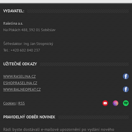
VYDAVATEL:
Rašelina a.s.
Na Pískách 488, 392 01 Soběslav
Šéfredaktor: Ing. Jan Stropnický
Tel.: +420 602 840 237
UŽITEČNÉ ODKAZY
WWW.RASELINA.CZ
ESHOP.RASELINA.CZ
WWW.BALNEOPEAT.CZ
Cookies
|
RSS
PRAVIDELNÝ ODBĚR NOVINEK
Rádi byste dostávali e-mailové upozornění po vydání nového