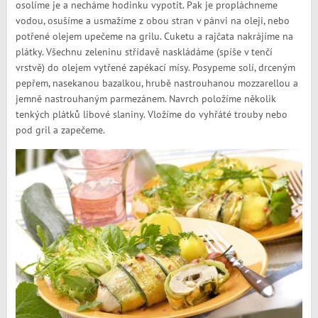
osolíme je a necháme hodinku vypotit. Pak je propláchneme
vodou, osušíme a usmažíme z obou stran v pánvi na oleji, nebo
potřené olejem upečeme na grilu. Cuketu a rajčata nakrájíme na
plátky. Všechnu zeleninu střídavě naskládáme (spíše v tenčí
vrstvě) do olejem vytřené zapékací mísy. Posypeme solí, drceným
pepřem, nasekanou bazalkou, hrubě nastrouhanou mozzarellou a
jemně nastrouhaným parmezánem. Navrch položíme několik
tenkých plátků libové slaniny. Vložíme do vyhřáté trouby nebo
pod gril a zapečeme.