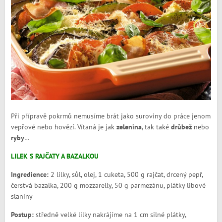
Při přípravě pokrmů nemusíme brát jako suroviny do práce jenom
vepřové nebo hovězí. Vítaná je jak
zelenina
, tak také
drůbež
nebo
ryby
…
LILEK S RAJČATY A BAZALKOU
Ingredience:
2 lilky, sůl, olej, 1 cuketa, 500 g rajčat, drcený pepř,
čerstvá bazalka, 200 g mozzarelly, 50 g parmezánu, plátky libové
slaniny
Postup:
středně velké lilky nakrájíme na 1 cm silné plátky,