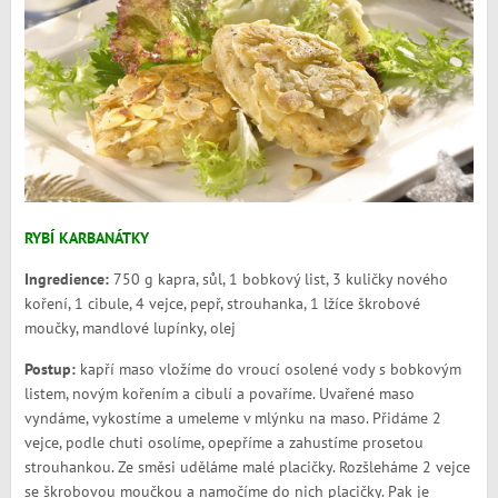
RYBÍ KARBANÁTKY
Ingredience:
750 g kapra, sůl, 1 bobkový list, 3 kuličky nového
koření, 1 cibule, 4 vejce, pepř, strouhanka, 1 lžíce škrobové
moučky, mandlové lupínky, olej
Postup:
kapří maso vložíme do vroucí osolené vody s bobkovým
listem, novým kořením a cibulí a povaříme. Uvařené maso
vyndáme, vykostíme a umeleme v mlýnku na maso. Přidáme 2
vejce, podle chuti osolíme, opepříme a zahustíme prosetou
strouhankou. Ze směsi uděláme malé placičky. Rozšleháme 2 vejce
se škrobovou moučkou a namočíme do nich placičky. Pak je