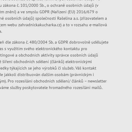
u zákona č. 101/2000 Sb., o ochraně osobních údajů (v
ém znění) a ve smyslu GDPR (Nařízení (EU) 2016/679 o
ně osobních údajů) společnosti Rašelina a.s. (zřizovatelem a
cem webu zahradnickakucharka.cz) a to v rozsahu e-mailová
a.
eň dle zákona č. 480/2004 Sb. a GDPR dobrovolně udělujete
as s využitím svého elektronického kontaktu pro
tingové a obchodních aktivity správce osobních údajů
ě šíření obchodních sdělení (článků) elektronickými
edky týkajících se jeho výrobků či služeb. Váš kontakt
e jakkoli distribuován dalším osobám (právnickým i
kým). Pro rozesílání obchodních sdělení/ článků – newsletter
váme služby poskytovatele hromadného rozesílání mailů.