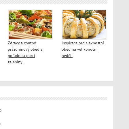
Zdravý a chutný
Inspirace pro slavnostní
prázdninový oběd s
oběd na velikonoční
pořádnou porcí
neděli
zeleniny...
O
IL