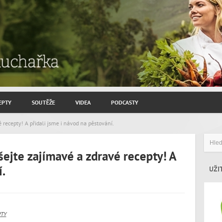
EPTY
SOUTĚŽE
VIDEA
PODCASTY
ROZHOVORY JIŘÍ SAVINEC
 recepty! A přidali jsme i návod na pěstování.
ZAHRADNIČENÍ
ejte zajímavé a zdravé recepty! A
ZAJÍMAVÍ HOSTÉ
.
UŽI
PTY