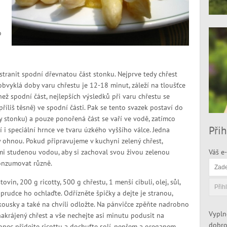
o
tranit spodní dřevnatou část stonku. Nejprve tedy chřest
bvyklá doby varu chřestu je 12-18 minut, záleží na tloušťce
ež spodní část, nejlepších výsledků při varu chřestu se
íliš těsně) ve spodní části. Pak se tento svazek postaví do
y stonku) a pouze ponořená část se vaří ve vodě, zatímco
Přih
í i speciální hrnce ve tvaru úzkého vyššího válce. Jedna
y ohnou. Pokud připravujeme v kuchyni zelený chřest,
mi studenou vodou, aby si zachoval svou živou zelenou
Váš e-
konzumovat různě.
ovin, 200 g ricotty, 500 g chřestu, 1 menší cibuli, olej, sůl,
prudce ho ochlaďte. Odřízněte špičky a dejte je stranou,
kousky a také na chvíli odložte. Na pánvičce zpěňte nadrobno
Vypln
nakrájený chřest a vše nechejte asi minutu podusit na
dobro
onec přidejte ricottu a dochuťte solí, pepřem a oreganem.