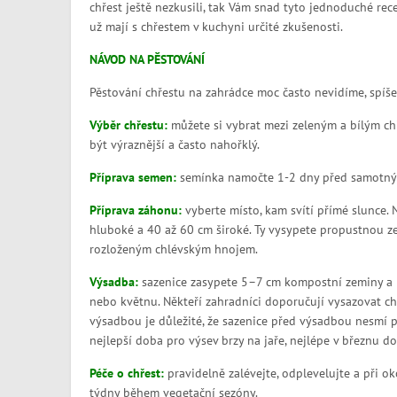
chřest ještě nezkusili, tak Vám snad tyto jednoduché rec
už mají s chřestem v kuchyni určité zkušenosti.
NÁVOD NA PĚSTOVÁNÍ
Pěstování chřestu na zahrádce moc často nevidíme, spíše
Výběr chřestu:
můžete si vybrat mezi zeleným a bílým chře
být výraznější a často nahořklý.
Příprava semen:
semínka namočte 1-2 dny před samotný
Příprava záhonu:
vyberte místo, kam svítí přímé slunce.
hluboké a 40 až 60 cm široké. Ty vysypete propustnou
rozloženým chlévským hnojem.
Výsadba:
sazenice zasypete 5–7 cm kompostní zeminy a mí
nebo květnu. Někteří zahradníci doporučují vysazovat chř
výsadbou je důležité, že sazenice před výsadbou nesmí p
nejlepší doba pro výsev brzy na jaře, nejlépe v březnu
Péče o chřest:
pravidelně zalévejte, odplevelujte a při o
týdny během vegetační sezóny.