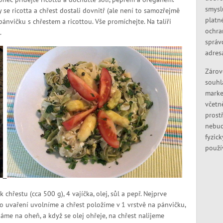
smysl
y se ricotta a chřest dostali dovnitř (ale není to samozřejmě
platn
ánvičku s chřestem a ricottou. Vše promíchejte. Na talíři
ochra
.
správ
adres
Zárov
souhl
marke
včetn
prostř
nebud
fyzic
použí
chřestu (cca 500 g), 4 vajíčka, olej, sůl a pepř. Nejprve
 uvaření uvolníme a chřest položíme v 1 vrstvě na pánvičku,
áme na oheň, a když se olej ohřeje, na chřest nalijeme