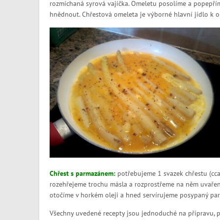
rozmíchaná syrová vajíčka. Omeletu posolíme a popepřím
hnědnout. Chřestová omeleta je výborné hlavní jídlo k o
Chřest s parmazánem:
potřebujeme 1 svazek chřestu (cca 
rozehřejeme trochu másla a rozprostřeme na něm uvařený
otočíme v horkém oleji a hned servírujeme posypaný p
Všechny uvedené recepty jsou jednoduché na přípravu, př