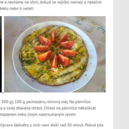
e a necháme na ohni, dokud se vajíčko nesrazí a nezačne
bědu nebo k večeři.
500 g), 100 g parmazánu, olivový olej. Na pánvičce
 a vody zbavený chřest. Chřest na pánvičce několikrát
armazánem nebo jiným nastrouhaným sýrem.
íprava žádného z nich není delší než 30 minut. Pokud jste