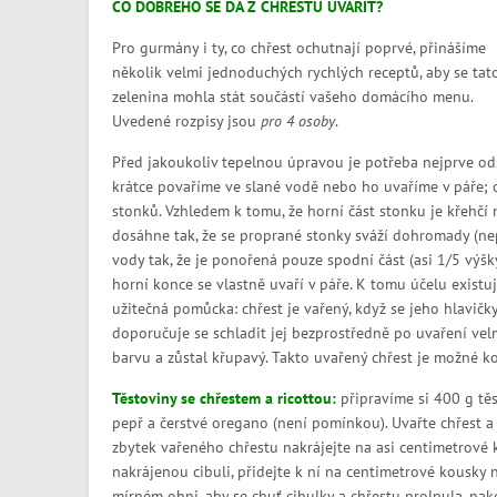
CO DOBRÉHO SE DÁ Z CHŘESTU UVAŘIT?
Pro gurmány i ty, co chřest ochutnají poprvé, přinášíme
několik velmi jednoduchých rychlých receptů, aby se tat
zelenina mohla stát součástí vašeho domácího menu.
Uvedené rozpisy jsou
pro 4 osoby
.
Před jakoukoliv tepelnou úpravou je potřeba nejprve ods
krátce povaříme ve slané vodě nebo ho uvaříme v páře; o
stonků. Vzhledem k tomu, že horní část stonku je křehčí n
dosáhne tak, že se proprané stonky sváží dohromady (nepř
vody tak, že je ponořená pouze spodní část (asi 1/5 výšk
horní konce se vlastně uvaří v páře. K tomu účelu existuj
užitečná pomůcka: chřest je vařený, když se jeho hlavičk
doporučuje se schladit jej bezprostředně po uvaření vel
barvu a zůstal křupavý. Takto uvařený chřest je možné 
Těstoviny se chřestem a ricottou:
připravíme si 400 g těst
pepř a čerstvé oregano (není pomínkou). Uvařte chřest a 
zbytek vařeného chřestu nakrájejte na asi centimetrové 
nakrájenou cibuli, přidejte k ní na centimetrové kousky 
mírném ohni, aby se chuť cibulky a chřestu prolnula, nak