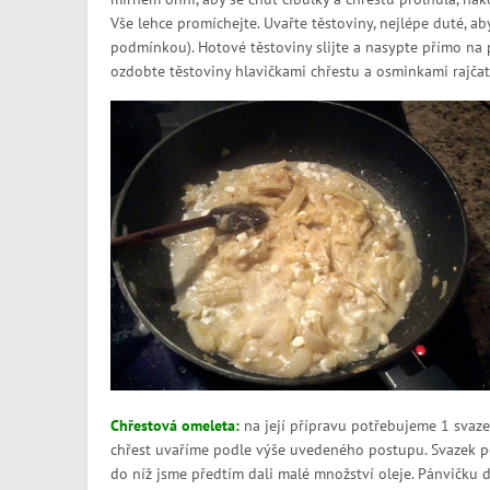
Vše lehce promíchejte. Uvařte těstoviny, nejlépe duté, ab
podmínkou). Hotové těstoviny slijte a nasypte přímo na p
ozdobte těstoviny hlavičkami chřestu a osminkami rajčat
Chřestová omeleta:
na její přípravu potřebujeme 1 svazek 
chřest uvaříme podle výše uvedeného postupu. Svazek po
do níž jsme předtím dali malé množství oleje. Pánvičku d