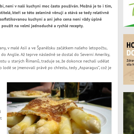
í, není v naší kuchyni moc často používán. Možná je to i tím,
titelé, kteří se této zelenině věnují a stává se tedy relativně
sofistikovanou kuchyní a ani jeho cena není vždy úplně
ho použít na velmi jednoduché a rychlé recepty.
any, v malé Asii a ve Španělsku začátkem našeho letopočtu,
e a do Anglie. Až teprve následně se dostal do Severní Ameriky,
estu u starých Římanů, traduje se, že dokonce nechali udělat
to lodě se jmenovali právě po chřestu, tedy „Asparagus”, což je
i
t