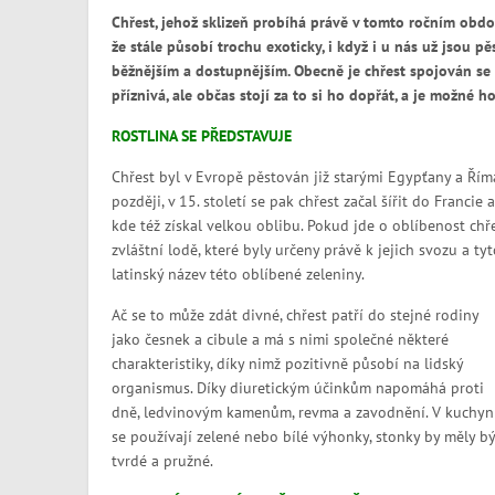
Chřest, jehož sklizeň probíhá právě v tomto ročním obdob
že stále působí trochu exoticky, i když i u nás už jsou pěs
běžnějším a dostupnějším. Obecně je chřest spojován se 
příznivá, ale občas stojí za to si ho dopřát, a je možné 
ROSTLINA SE PŘEDSTAVUJE
Chřest byl v Evropě pěstován již starými Egypťany a Řím
později, v 15. století se pak chřest začal šířit do Franci
kde též získal velkou oblibu. Pokud jde o oblíbenost chř
zvláštní lodě, které byly určeny právě k jejich svozu a ty
latinský název této oblíbené zeleniny.
Ač se to může zdát divné, chřest patří do stejné rodiny
jako česnek a cibule a má s nimi společné některé
charakteristiky, díky nimž pozitivně působí na lidský
organismus. Díky diuretickým účinkům napomáhá proti
dně, ledvinovým kamenům, revma a zavodnění. V kuchyn
se používají zelené nebo bílé výhonky, stonky by měly bý
tvrdé a pružné.