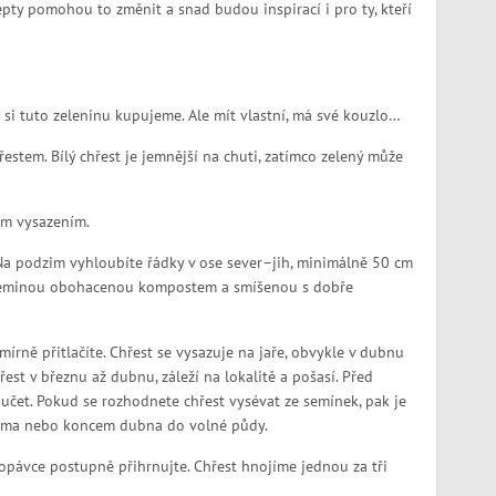
epty pomohou to změnit a snad budou inspirací i pro ty, kteří
 si tuto zeleninu kupujeme. Ale mít vlastní, má své kouzlo…
stem. Bílý chřest je jemnější na chuti, zatímco zelený může
m vysazením.
 Na podzim vyhloubíte řádky v ose sever–jih, minimálně 50 cm
 zeminou obohacenou kompostem a smíšenou s dobře
rně přitlačíte. Chřest se vysazuje na jaře, obvykle v dubnu
est v březnu až dubnu, záleží na lokalitě a pošasí. Před
učet. Pokud se rozhodnete chřest vysévat ze semínek, pak je
 doma nebo koncem dubna do volné půdy.
kopávce postupně přihrnujte. Chřest hnojíme jednou za tři