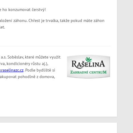
je ho konzumovat čerstvý!
založení záhonu. Chřest je trvalka, takže pokud máte záhon
et.
a.s. Soběslav, které můžete využít
va, kondicionéry růstu aj.),
raselinazc.cz
. Podle bydliště si
e nakupovat pohodlně z domova,