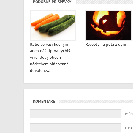
PODOBNÉ PŘÍSPĚVKY
Itálie ve vaší kuchyni
Recepty na jídla z dýní
aneb náš tip na rychlý
víkendový oběd s
nádechem plánované
dovolené...
KOMENTÁŘE
JMÉN
E-MA