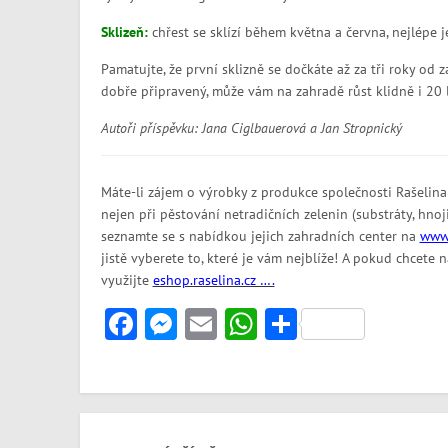
Sklizeň:
chřest se sklízí během května a června, nejlépe 
Pamatujte, že první sklizně se dočkáte až za tři roky od 
dobře připravený, může vám na zahradě růst klidně i 20 l
Autoři příspěvku: Jana Ciglbauerová a Jan Stropnický
Máte-li zájem o výrobky z produkce společnosti Rašelina 
nejen při pěstování netradičních zelenin (substráty, hnoji
seznamte se s nabídkou jejich zahradních center na
www.
jistě vyberete to, které je vám nejblíže! A pokud chcet
využijte
eshop.raselina.cz ….
Facebook
Messenger
Email
WhatsApp
Share