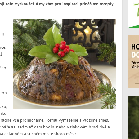
tojí zato vyzkoušet. A my vám pro inspiraci přinášíme recepty
 g
če,
 1
vého
tron
uku,
anku
 řádně vše promícháme. Formu vymažeme a vložíme směs,
 páře asi sedm až osm hodin, nebo v tlakovém hrnci dvě a
na chladném a suchém místě skoro měsíc.