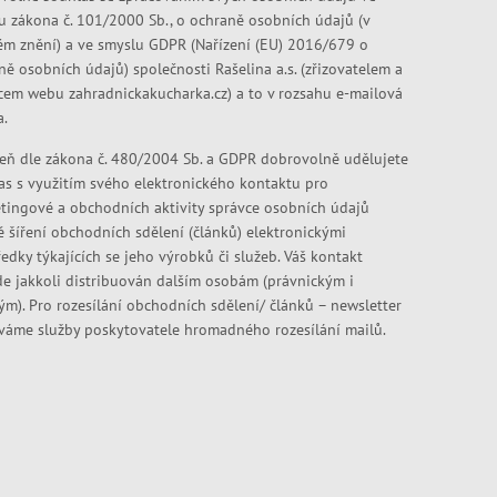
u zákona č. 101/2000 Sb., o ochraně osobních údajů (v
ém znění) a ve smyslu GDPR (Nařízení (EU) 2016/679 o
ně osobních údajů) společnosti Rašelina a.s. (zřizovatelem a
cem webu zahradnickakucharka.cz) a to v rozsahu e-mailová
a.
eň dle zákona č. 480/2004 Sb. a GDPR dobrovolně udělujete
as s využitím svého elektronického kontaktu pro
tingové a obchodních aktivity správce osobních údajů
ě šíření obchodních sdělení (článků) elektronickými
edky týkajících se jeho výrobků či služeb. Váš kontakt
e jakkoli distribuován dalším osobám (právnickým i
kým). Pro rozesílání obchodních sdělení/ článků – newsletter
váme služby poskytovatele hromadného rozesílání mailů.