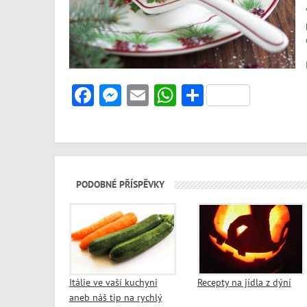
Facebook
Messenger
Email
WhatsApp
Share
PODOBNÉ PŘÍSPĚVKY
Itálie ve vaší kuchyni
Recepty na jídla z dýní
aneb náš tip na rychlý