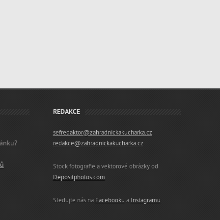
REDAKCE
sefredaktor@zahradnickakucharka.cz
lánku?
redakce@zahradnickakucharka.cz
ků
Stock fotografie a vektorové obrázky od
Depositphotos.com
Sledujte nás na
Facebooku
a
Instagramu