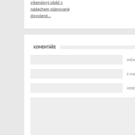
víkendový oběd s
nádechem plánované
dovolené...
KOMENTÁŘE
JMÉN
E-MA
WEBO