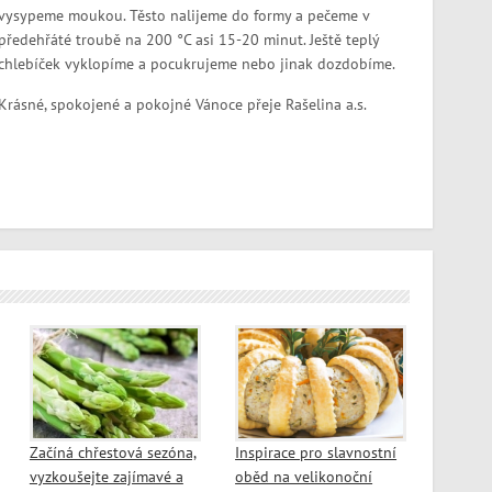
vysypeme moukou. Těsto nalijeme do formy a pečeme v
předehřáté troubě na 200 °C asi 15-20 minut. Ještě teplý
chlebíček vyklopíme a pocukrujeme nebo jinak dozdobíme.
Krásné, spokojené a pokojné Vánoce přeje Rašelina a.s.
Začíná chřestová sezóna,
Inspirace pro slavnostní
vyzkoušejte zajímavé a
oběd na velikonoční