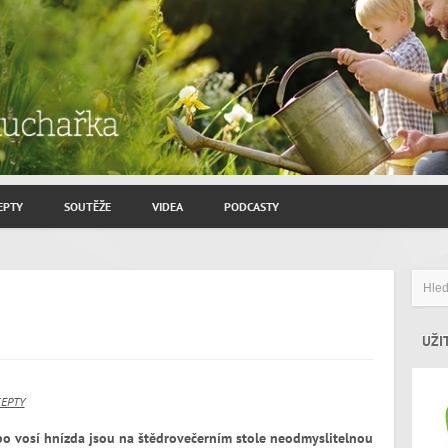
EPTY
SOUTĚŽE
VIDEA
PODCASTY
ROZHOVORY JIŘÍ SAVINEC
ZAHRADNIČENÍ
ZAJÍMAVÍ HOSTÉ
UŽI
CEPTY
bo vosí hnízda jsou na štědrovečerním stole neodmyslitelnou