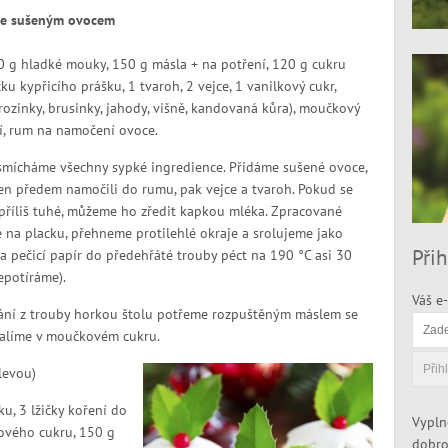
 se sušeným ovocem
 g hladké mouky, 150 g másla + na potření, 120 g cukru
čku kypřicího prášku, 1 tvaroh, 2 vejce, 1 vanilkový cukr,
rozinky, brusinky, jahody, višně, kandovaná kůra), moučkový
í, rum na namočení ovoce.
smícháme všechny sypké ingredience. Přidáme sušené ovoce,
den předem namočili do rumu, pak vejce a tvaroh. Pokud se
příliš tuhé, můžeme ho zředit kapkou mléka. Zpracované
e na placku, přehneme protilehlé okraje a srolujeme jako
Přih
a pečicí papír do předehřáté trouby péct na 190 °C asi 30
epotíráme).
Váš e-
ání z trouby horkou štolu potřeme rozpuštěným máslem se
balíme v moučkovém cukru.
levou)
, 3 lžičky koření do
Vypln
nového cukru, 150 g
dobro