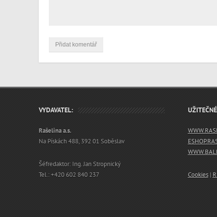
VYDAVATEL:
UŽITEČN
Rašelina a.s.
WWW.RASE
Na Pískách 488, 392 01 Soběslav
ESHOP.RA
WWW.BALN
Šéfredaktor: Ing. Jan Stropnický
Tel.: +420 602 840 237
Cookies
|
R