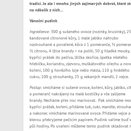
tradicí. Je ale i mnoho jiných zajímavých dobrot, které s
na několik z nich…
Vánoční pudink
Ingredience:
300 g sušeného ovoce (rozinky, brusinky), 25
kandované citronové kůry, 1 malé jablko nahrubo
nastrouhané a povařené, kůra z 1 pomeranče, ½ pomeran
½ citronu, 4 lžíce brandy + na polití, 50 g hladké mouky,
kypřicí prášek do pečiva, lžička skořice, špetka mletého
hřebíčku, koriandru, zázvoru, muškátového ořechu a no
koření, 100 g hovězího loje nebo másla, 110 g hnědého
cukru, 100 g strouhanky, 25 g sekaných mandlí, 2 vejce.
Postup:
smícháme si sušené ovoce, koření, kůry, jablko, ci
a pomeranč nakrájený na malé kostičky a vše zalijeme
brandy. Necháme přes noc marinovat. Pak smícháme mo
kypřicí prášek, koření, přidáme tuk, cukr, mandle, strouh
a nakonec vmícháme marinované ovoce. Přidáme vejce a
kterou překryjeme pečicím papírem. Pudink vaříme buď v
půl hodiny. Po uvaření můžeme tento pudink skladovat 