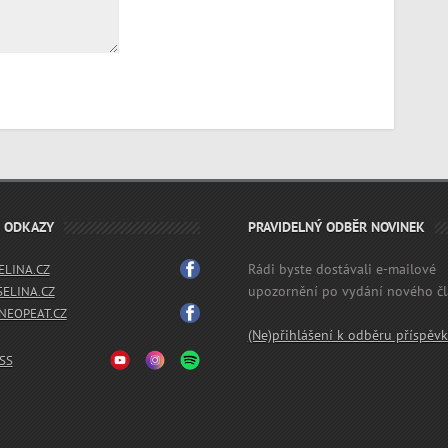
É ODKAZY
PRAVIDELNÝ ODBĚR NOVINEK
Rádi byste dostávali e-mailové
LINA.CZ
upozornění po vydání nového č
SELINA.CZ
EOPEAT.CZ
(Ne)přihlášení k odběru příspěv
SS