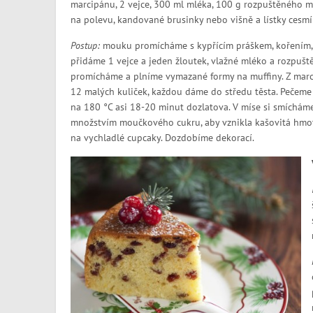
marcipánu, 2 vejce, 300 ml mléka, 100 g rozpuštěného m
na polevu, kandované brusinky nebo višně a lístky cesm
Postup:
mouku promícháme s kypřícím práškem, kořením, 
přidáme 1 vejce a jeden žloutek, vlažné mléko a rozpušt
promícháme a plníme vymazané formy na muffiny. Z marc
12 malých kuliček, každou dáme do středu těsta. Pečeme
na 180 °C asi 18-20 minut dozlatova. V míse si smícháme
množstvím moučkového cukru, aby vznikla kašovitá hmot
na vychladlé cupcaky. Dozdobíme dekorací.