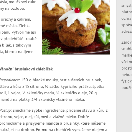
ásla, moučkový cukr
smysl
íny na ozdobu.
platn
ochra
ořechy a cukrem,
správ
ěné máslo. Zlehka
adres
ipánu vytvoříme asi
 v předehřáté troubě
Zárov
 bílek, s takovým
souhl
a, kterou nalijeme
marke
včetn
prostř
Vánoční brusinkový chlebíček
nebud
Ingredience:
150 g hladké mouky, hrst sušených brusinek,
fyzic
šťáva a kůra z ½ citronu, ½ sáčku kypřicího prášku, špetka
použí
soli, 1 vejce, ½ skleničky medu, ¼ skleničky oleje, 20 g
mandlí na plátky, 3/4 skleničky vlažného mléka.
Postup:
smícháme sypké ingredience, přidáme šťávu a kůru z
citronu, vejce, olej, sůl, med a vlažné mléko. Dobře
promícháme a přisypeme mandle a brusinky, které můžeme
nakrájet na drobno. Formu na chlebíček vymažeme olejem a