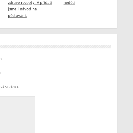
zdravé recepty! A přidali
neděli
jsme i návod na
pěstování.
O
IL
VÁ STRÁNKA