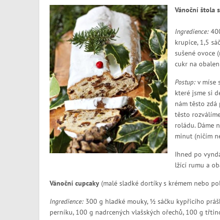
Vánoční štola
Ingredience:
400
krupice, 1,5 sá
sušené ovoce (
cukr na obalen
Postup:
v míse 
které jsme si 
nám těsto zdá 
těsto rozválím
roládu. Dáme n
minut (ničím n
Ihned po vynd
lžící rumu a o
Vánoční cupcaky
(malé sladké dortíky s krémem nebo po
Ingredience:
300 g hladké mouky, ½ sáčku kypřicího prášku
perníku, 100 g nadrcených vlašských ořechů, 100 g třti