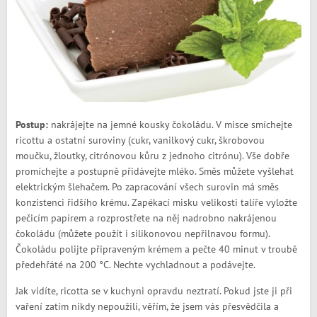
Postup:
nakrájejte na jemné kousky čokoládu. V misce smíchejte
ricottu a ostatní suroviny (cukr, vanilkový cukr, škrobovou
moučku, žloutky, citrónovou kůru z jednoho citrónu). Vše dobře
promíchejte a postupně přidávejte mléko. Směs můžete vyšlehat
elektrickým šlehačem. Po zapracování všech surovin má směs
konzistenci řidšího krému. Zapékací misku velikosti talíře vyložte
pečicím papírem a rozprostřete na něj nadrobno nakrájenou
čokoládu (můžete použít i silikonovou nepřilnavou formu).
Čokoládu polijte připraveným krémem a pečte 40 minut v troubě
předehřáté na 200 °C. Nechte vychladnout a podávejte.
Jak vidíte, ricotta se v kuchyni opravdu neztratí. Pokud jste ji při
vaření zatím nikdy nepoužili, věřím, že jsem vás přesvědčila a