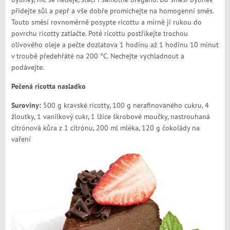
přidejte sůl a pepř a vše dobře promíchejte na homogenní směs.
Touto směsí rovnoměrně posypte ricottu a mírně ji rukou do
povrchu ricotty zatlačte. Poté ricottu postříkejte trochou
olivového oleje a pečte dozlatova 1 hodinu až 1 hodinu 10 minut
v troubě předehřáté na 200 °C. Nechejte vychladnout a
podávejte.
Pečená ricotta nasladko
Suroviny:
500 g kravské ricotty, 100 g nerafinovaného cukru, 4
žloutky, 1 vanilkový cukr, 1 lžíce škrobové moučky, nastrouhaná
citrónová kůra z 1 citrónu, 200 ml mléka, 120 g čokolády na
vaření