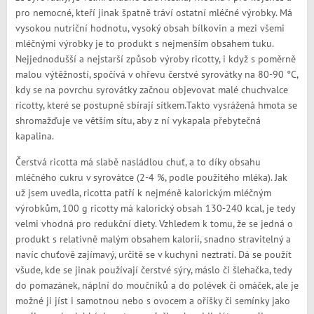
pro nemocné, kteří jinak špatně tráví ostatní mléčné výrobky. Má
vysokou nutriční hodnotu, vysoký obsah bílkovin a mezi všemi
mléčnými výrobky je to produkt s nejmenším obsahem tuku.
Nejjednodušší a nejstarší způsob výroby ricotty, i když s poměrně
malou výtěžností, spočívá v ohřevu čerstvé syrovátky na 80-90 °C,
kdy se na povrchu syrovátky začnou objevovat malé chuchvalce
ricotty, které se postupně sbírají sítkem.Takto vysrážená hmota se
shromažďuje ve větším sítu, aby z ní vykapala přebytečná
kapalina.
Čerstvá ricotta má slabě nasládlou chuť, a to díky obsahu
mléčného cukru v syrovátce (2-4 %, podle použitého mléka). Jak
už jsem uvedla, ricotta patří k nejméně kalorickým mléčným
výrobkům, 100 g ricotty má kalorický obsah 130-240 kcal, je tedy
velmi vhodná pro redukční diety. Vzhledem k tomu, že se jedná o
produkt s relativně malým obsahem kalorií, snadno stravitelný a
navíc chuťově zajímavý, určitě se v kuchyni neztratí. Dá se použít
všude, kde se jinak používají čerstvé sýry, máslo či šlehačka, tedy
do pomazánek, náplní do moučníků a do polévek či omáček, ale je
možné ji jíst i samotnou nebo s ovocem a oříšky či semínky jako