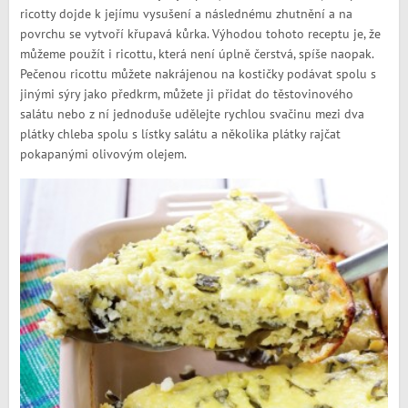
ricotty dojde k jejímu vysušení a následnému zhutnění a na
povrchu se vytvoří křupavá kůrka. Výhodou tohoto receptu je, že
můžeme použít i ricottu, která není úplně čerstvá, spíše naopak.
Pečenou ricottu můžete nakrájenou na kostičky podávat spolu s
jinými sýry jako předkrm, můžete ji přidat do těstovinového
salátu nebo z ní jednoduše udělejte rychlou svačinu mezi dva
plátky chleba spolu s lístky salátu a několika plátky rajčat
pokapanými olivovým olejem.