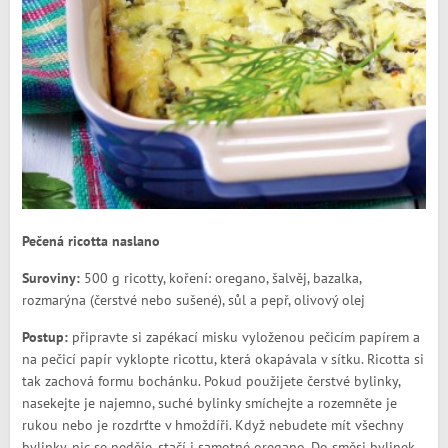
Pečená ricotta naslano
Suroviny:
500 g ricotty, koření: oregano, šalvěj, bazalka,
rozmarýna (čerstvé nebo sušené), sůl a pepř, olivový olej
Postup:
připravte si zapékací misku vyloženou pečicím papírem a
na pečicí papír vyklopte ricottu, která okapávala v sítku. Ricotta si
tak zachová formu bochánku. Pokud použijete čerstvé bylinky,
nasekejte je najemno, suché bylinky smíchejte a rozemněte je
rukou nebo je rozdrťte v hmoždíři. Když nebudete mít všechny
bylinky, nic se neděje, stačí i samotné oregano. Do směsi bylinek