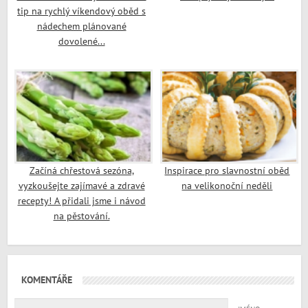
tip na rychlý víkendový oběd s
nádechem plánované
dovolené...
Začíná chřestová sezóna,
Inspirace pro slavnostní oběd
vyzkoušejte zajímavé a zdravé
na velikonoční neděli
recepty! A přidali jsme i návod
na pěstování.
KOMENTÁŘE