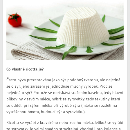
Co vlastně ricotta je?
Často bývá prezentována jako sýr podobný tvarohu, ale nejedná
se o sýr, jeho zařazení je jednoduše mléčný výrobek. Proč se
nejedná o sýr? Protože se nezískává sražením kaseinu, tedy hlavní
bílkoviny v savčím mléce, nýbrž ze syrovátky, tedy tekutiny, která
se oddělí při sýření mléka při výrobě sýra (mléko se rozdělí na
vysráženou hmotu, budoucí sýr a syrovátku).
Ricotta se vyrábí z kravského nebo kozího mléka. Jelikož se vyrábí
ze syrovátky, je velmi snadno stravitelná, vhodná i pro kojence a