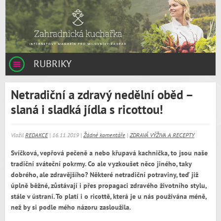
RUBRIKY
Netradiční a zdravý nedělní oběd –
slaná i sladká jídla s ricottou!
Vložil
REDAKCE
| 16.11.2019 |
Žádné komentáře
|
ZDRAVÁ VÝŽIVA A RECEPTY
Svíčková, vepřová pečeně a nebo křupavá kachnička, to jsou naše
tradiční sváteční pokrmy. Co ale vyzkoušet něco jiného, taky
dobrého, ale zdravějšího? Některé netradiční potraviny, teď již
úplně běžné, zůstávají i přes propagaci zdravého životního stylu,
stále v ústraní. To platí i o ricottě, která je u nás používána méně,
než by si podle mého názoru zasloužila.