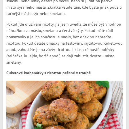
svačinu nebo lehký dezert po večeři, nebo si ji dát na pečivo
místo sýra nebo másla. Zkrátka všude tam, kde byste jinak použili
tučnější máslo, sýr nebo smetanu.
Pokud jde o užívání ricotty, již jsem uvedla, že může být vhodnou
náhražkou za máslo, smetanu a čerstvé sýry. Pokud máte rádi
pomazánky a jejich součástí je máslo, bez obav ho nahraďte
ricottou. Pokud děláte omáčky na těstoviny, rajčatovou, cuketovou
apod., zahustěte je na závěr ricottou. I klasické husté polévky
(zelňačka, kulajda, boršč apod.) se dají zahustit ricottou místo
smetany.
Cuketové karbanátky s ricottou pečené v troubě