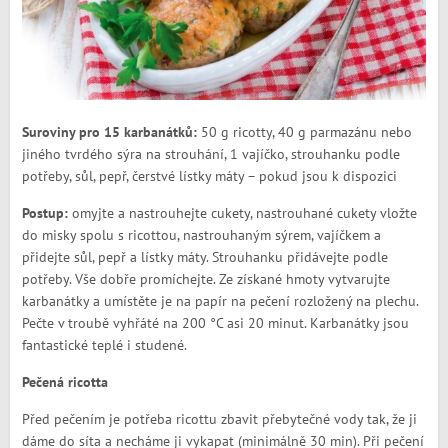
Suroviny pro 15 karbanátků:
50 g ricotty, 40 g parmazánu nebo
jiného tvrdého sýra na strouhání, 1 vajíčko, strouhanku podle
potřeby, sůl, pepř, čerstvé lístky máty – pokud jsou k dispozici
Postup:
omyjte a nastrouhejte cukety, nastrouhané cukety vložte
do misky spolu s ricottou, nastrouhaným sýrem, vajíčkem a
přidejte sůl, pepř a lístky máty. Strouhanku přidávejte podle
potřeby. Vše dobře promíchejte. Ze získané hmoty vytvarujte
karbanátky a umístěte je na papír na pečení rozložený na plechu.
Pečte v troubě vyhřáté na 200 °C asi 20 minut. Karbanátky jsou
fantastické teplé i studené.
Pečená ricotta
Před pečením je potřeba ricottu zbavit přebytečné vody tak, že ji
dáme do síta a necháme ji vykapat (minimálně 30 min). Při pečení