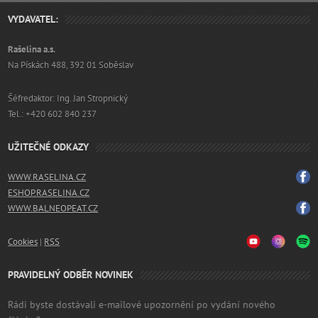
VYDAVATEL:
Rašelina a.s.
Na Pískách 488, 392 01 Soběslav
Šéfredaktor: Ing. Jan Stropnický
Tel.: +420 602 840 237
UŽITEČNÉ ODKAZY
WWW.RASELINA.CZ
ESHOP.RASELINA.CZ
WWW.BALNEOPEAT.CZ
Cookies
|
RSS
PRAVIDELNÝ ODBĚR NOVINEK
Rádi byste dostávali e-mailové upozornění po vydání nového