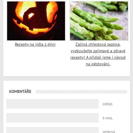
Recepty na jídla z dýní
Začíná chřestová sezóna,
vyzkoušejte zajímavé a zdravé
recepty! A přidali jsme i návod
na pěstování.
KOMENTÁŘE
JMÉNO
E-MAIL
WEBOVÁ