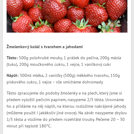
Žmolenkový koláč s tvarohem a jahodami
Těsto:
500g polohrubé mouky, 1 prášek do pečiva, 200g másla
(tuku), 200g moučkového cukru, 1 vejce, 1 vanilkový cukr
Náplň:
300ml mléka, 2 vaničky (500g) měkkého tvarohu, 150g
pískového cukru, 1 vejce – vše smícháme dohromady
Těsto zpracujeme do podoby žmolenky a na plech, který jsme si
předem vyložili pečícím papírem, nasypeme 2/3 těsta. Urovnáme
ho a přidáme na něj náplň, na kterou rozložíme nakrájené jahody
(můžeme použít i jakékoliv jiné ovoce). Na závěr nasypeme zbylou
1/3 těsta a vložíme do předem rozehřáté trouby. Pečeme 20 – 30
minut při teplotě 180°C.