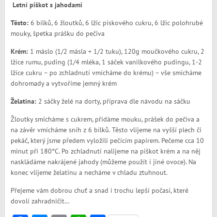
Letní piškot s jahodami
Těsto:
6 bílků, 6 žloutků, 6 lžic pískového cukru, 6 lžic polohrubé
mouky, špetka prášku do pečiva
Krém:
1 máslo (1/2 másla + 1/2 tuku), 120g moučkového cukru, 2
lžíce rumu, puding (1/4 mléka, 1 sáček vanilkového pudingu, 1-2
lžíce cukru – po zchladnutí vmícháme do krému) – vše smícháme
dohromady a vytvoříme jemný krém
Želatina:
2 sáčky želé na dorty, příprava dle návodu na sáčku
Žloutky smícháme s cukrem, přidáme mouku, prášek do pečiva a
na závěr vmícháme sníh z 6 bílků. Těsto vlijeme na vyšší plech či
pekáč, který jsme předem vyložili pečícím papírem. Pečeme cca 10
minut při 180°C. Po zchladnutí nalijeme na piškot krém a na něj
naskládáme nakrájené jahody (můžeme použít i jiné ovoce). Na
konec vlijeme želatinu a necháme v chladu ztuhnout.
Přejeme vám dobrou chuť a snad i trochu lepší počasí, které
dovolí zahradničit…