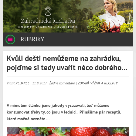
RUBRIKY
Kvůli dešti nemůžeme na zahrádku,
pojďme si tedy uvařit něco dobrého…
Vložil
REDAKCE
| 11.8.2017 |
Žádné komentáře
|
ZDRAVÁ VÝŽIVA A RECEPTY
V mimulém článku jsme jahody vysazovali, teď můžeme
konzumovat třeby ty, co jsou v lednici. Přinášíme pár receptů,
které možná neznáte …