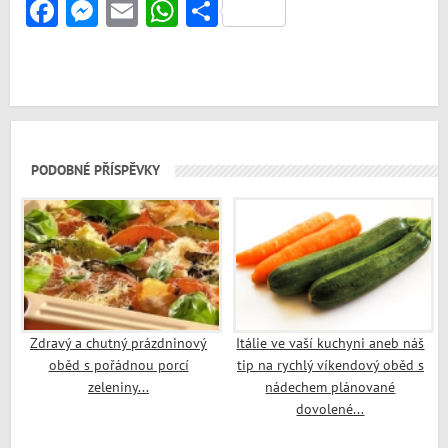
Facebook
Messenger
Email
WhatsApp
Share
PODOBNÉ PŘÍSPĚVKY
Zdravý a chutný prázdninový
Itálie ve vaší kuchyni aneb náš
oběd s pořádnou porcí
tip na rychlý víkendový oběd s
zeleniny...
nádechem plánované
dovolené...