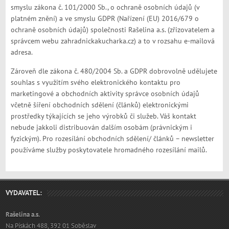
smyslu zákona č. 101/2000 Sb., o ochraně osobních údajů (v
platném znění) a ve smyslu GDPR (Nařízení (EU) 2016/679 o
ochraně osobních údajů) společnosti Rašelina a.s. (zřizovatelem a
správcem webu zahradnickakucharka.cz) a to v rozsahu e-mailová
adresa.
Zároveň dle zákona č. 480/2004 Sb. a GDPR dobrovolně udělujete
souhlas s využitím svého elektronického kontaktu pro
marketingové a obchodních aktivity správce osobních údajů
včetně šíření obchodních sdělení (článků) elektronickými
prostředky týkajících se jeho výrobků či služeb. Váš kontakt
nebude jakkoli distribuován dalším osobám (právnickým i
fyzickým). Pro rozesílání obchodních sdělení/ článků – newsletter
používáme služby poskytovatele hromadného rozesílání mailů.
VYDAVATEL:
Rašelina a.s.
Na Pískách 488, 392 01 Soběslav