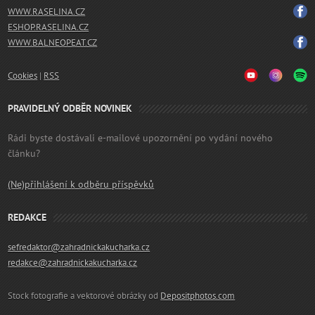
WWW.RASELINA.CZ
ESHOP.RASELINA.CZ
WWW.BALNEOPEAT.CZ
Cookies
|
RSS
PRAVIDELNÝ ODBĚR NOVINEK
Rádi byste dostávali e-mailové upozornění po vydání nového
článku?
(Ne)přihlášení k odběru příspěvků
REDAKCE
sefredaktor@zahradnickakucharka.cz
redakce@zahradnickakucharka.cz
Stock fotografie a vektorové obrázky od
Depositphotos.com