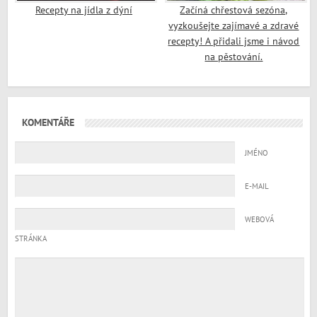
Recepty na jídla z dýní
Začíná chřestová sezóna,
vyzkoušejte zajímavé a zdravé
recepty! A přidali jsme i návod
na pěstování.
KOMENTÁŘE
JMÉNO
E-MAIL
WEBOVÁ
STRÁNKA