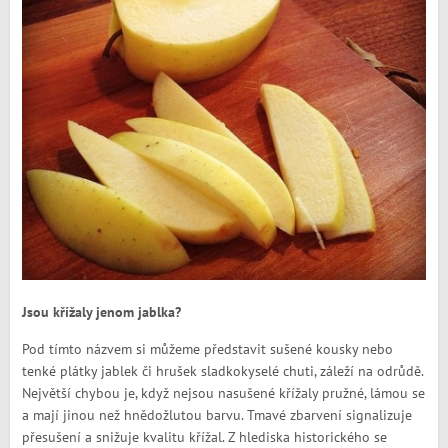
Jsou křížaly jenom jablka?
Pod tímto názvem si můžeme představit sušené kousky nebo
tenké plátky jablek či hrušek sladkokyselé chuti, záleží na odrůdě.
Největší chybou je, když nejsou nasušené křížaly pružné, lámou se
a mají jinou než hnědožlutou barvu. Tmavé zbarvení signalizuje
přesušení a snižuje kvalitu křížal. Z hlediska historického se