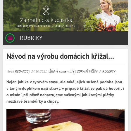
RUBRIKY
Návod na výrobu domácích křížal…
Vložil
REDAKCE
| 24.10.2021 |
Žádné komentáře
|
ZDRAVÁ VÝŽIVA A RECEPTY
Nejen jablka v syrovém stavu, ale také jejich sušená podoba jsou
vítaným doplňkem naší stravy, v případě křížal se pak dá hovořit i
o mlsání, při němž nahrazujeme sušenými jablkovými plátky
nezdravé brambůrky a chipsy.