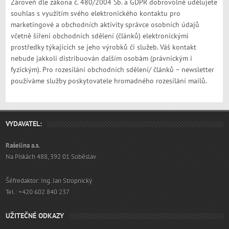
Zároveň dle zákona č. 480/2004 Sb. a GDPR dobrovolně udělujete
souhlas s využitím svého elektronického kontaktu pro
marketingové a obchodních aktivity správce osobních údajů
včetně šíření obchodních sdělení (článků) elektronickými
prostředky týkajících se jeho výrobků či služeb. Váš kontakt
nebude jakkoli distribuován dalším osobám (právnickým i
fyzickým). Pro rozesílání obchodních sdělení/ článků – newsletter
používáme služby poskytovatele hromadného rozesílání mailů.
VYDAVATEL:
Rašelina a.s.
Na Pískách 488, 392 01 Soběslav
Šéfredaktor: Ing. Jan Stropnický
Tel.: +420 602 840 237
UŽITEČNÉ ODKAZY