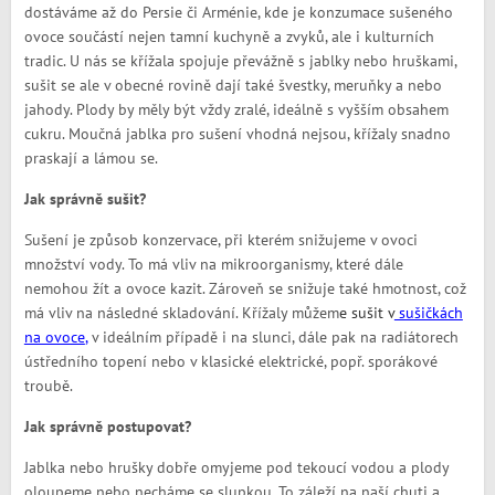
dostáváme až do Persie či Arménie, kde je konzumace sušeného
ovoce součástí nejen tamní kuchyně a zvyků, ale i kulturních
tradic. U nás se křížala spojuje převážně s jablky nebo hruškami,
sušit se ale v obecné rovině dají také švestky, meruňky a nebo
jahody. Plody by měly být vždy zralé, ideálně s vyšším obsahem
cukru. Moučná jablka pro sušení vhodná nejsou, křížaly snadno
praskají a lámou se.
Jak správně sušit?
Sušení je způsob konzervace, při kterém snižujeme v ovoci
množství vody. To má vliv na mikroorganismy, které dále
nemohou žít a ovoce kazit. Zároveň se snižuje také hmotnost, což
má vliv na následné skladování. Křížaly můžem
e sušit v
sušičkách
na ovoce
,
v ideálním případě i na slunci, dále pak na radiátorech
ústředního topení nebo v klasické elektrické, popř. sporákové
troubě.
Jak správně postupovat?
Jablka nebo hrušky dobře omyjeme pod tekoucí vodou a plody
oloupeme nebo necháme se slupkou. To záleží na naší chuti a