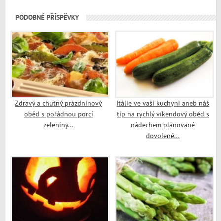
PODOBNÉ PŘÍSPĚVKY
Zdravý a chutný prázdninový
Itálie ve vaší kuchyni aneb náš
oběd s pořádnou porcí
tip na rychlý víkendový oběd s
zeleniny...
nádechem plánované
dovolené...