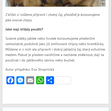
Z křížal si můžeme připravit i chutný čaj, převážně je konzumujeme
jako ovocné chipsy
Jaké mají křížaly použití?
Sušené plátky jablek nebo hrušek konzumujeme především
samostatně, podobně jako již zmiňované chipsy nebo brambůrky.
Můžeme si z nich ale připravit i dobrý jablečný čaj, který ochutíme
medem. Pokud je předem navlhčíme a necháme změknout, dají se
používat i do jablkového závinu nebo buchet.
Autor příspěvku: Eva Stropnická
Facebook
Messenger
Email
WhatsApp
Share