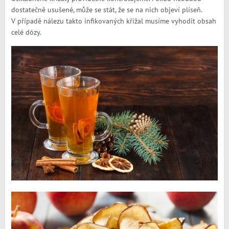
dostatečně usušené, může se stát, že se na nich objeví plíseň.
V případě nálezu takto infikovaných křížal musíme vyhodit obsah
celé dózy.