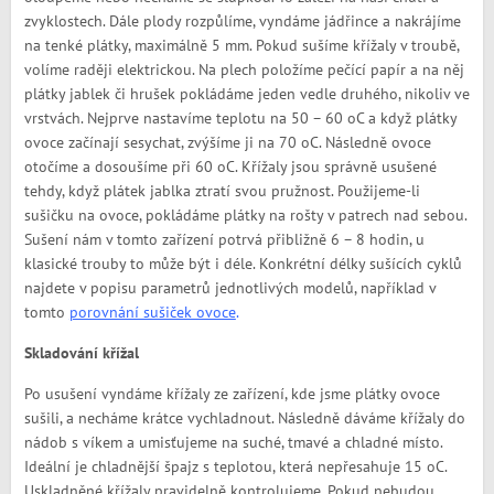
zvyklostech. Dále plody rozpůlíme, vyndáme jádřince a nakrájíme
na tenké plátky, maximálně 5 mm. Pokud sušíme křížaly v troubě,
volíme raději elektrickou. Na plech položíme pečící papír a na něj
plátky jablek či hrušek pokládáme jeden vedle druhého, nikoliv ve
vrstvách. Nejprve nastavíme teplotu na 50 – 60
o
C a když plátky
ovoce začínají sesychat, zvýšíme ji na 70
o
C. Následně ovoce
otočíme a dosoušíme při 60
o
C. Křížaly jsou správně usušené
tehdy, když plátek jablka ztratí svou pružnost. Použijeme-li
sušičku na ovoce, pokládáme plátky na rošty v patrech nad sebou.
Sušení nám v tomto zařízení potrvá přibližně 6 – 8 hodin, u
klasické trouby to může být i déle. Konkrétní délky sušících cyklů
najdete v popisu parametrů jednotlivých modelů, například v
tomto
porovnání sušiček ovoce
.
Skladování křížal
Po usušení vyndáme křížaly ze zařízení, kde jsme plátky ovoce
sušili, a necháme krátce vychladnout. Následně dáváme křížaly do
nádob s víkem a umisťujeme na suché, tmavé a chladné místo.
Ideální je chladnější špajz s teplotou, která nepřesahuje 15
o
C.
Uskladněné křížaly pravidelně kontrolujeme. Pokud nebudou