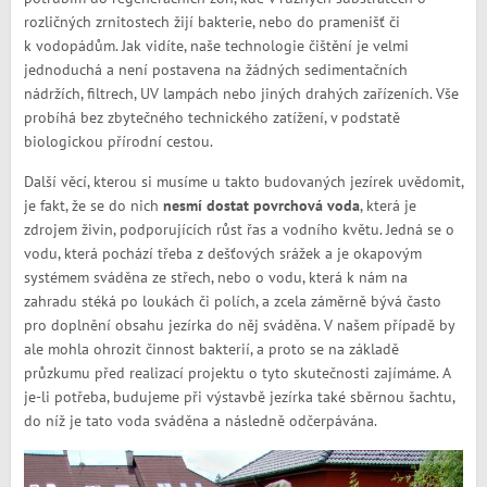
rozličných zrnitostech žijí bakterie, nebo do pramenišť či
k vodopádům. Jak vidíte, naše technologie čištění je velmi
jednoduchá a není postavena na žádných sedimentačních
nádržích, filtrech, UV lampách nebo jiných drahých zařízeních. Vše
probíhá bez zbytečného technického zatížení, v podstatě
biologickou přírodní cestou.
Další věcí, kterou si musíme u takto budovaných jezírek uvědomit,
je fakt, že se do nich
nesmí dostat povrchová voda
, která je
zdrojem živin, podporujících růst řas a vodního květu. Jedná se o
vodu, která pochází třeba z dešťových srážek a je okapovým
systémem sváděna ze střech, nebo o vodu, která k nám na
zahradu stéká po loukách či polích, a zcela záměrně bývá často
pro doplnění obsahu jezírka do něj sváděna. V našem případě by
ale mohla ohrozit činnost bakterií, a proto se na základě
průzkumu před realizací projektu o tyto skutečnosti zajímáme. A
je-li potřeba, budujeme při výstavbě jezírka také sběrnou šachtu,
do níž je tato voda sváděna a následně odčerpávána.