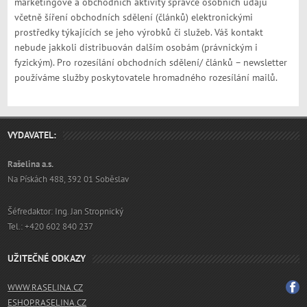
marketingové a obchodních aktivity správce osobních údajů
včetně šíření obchodních sdělení (článků) elektronickými
prostředky týkajících se jeho výrobků či služeb. Váš kontakt
nebude jakkoli distribuován dalším osobám (právnickým i
fyzickým). Pro rozesílání obchodních sdělení/ článků – newsletter
používáme služby poskytovatele hromadného rozesílání mailů.
VYDAVATEL:
Rašelina a.s.
Na Pískách 488, 392 01 Soběslav
Šéfredaktor: Ing. Jan Stropnický
Tel.: +420 602 840 237
UŽITEČNÉ ODKAZY
WWW.RASELINA.CZ
ESHOP.RASELINA.CZ