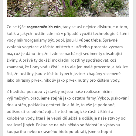
Co se týče
regeneračních zón
, tady se asi nejvíce diskutuje o tom,
kolik a jakých rostlin zde má v případě využití technologie čištění
vody mikroorganismy být, popř. jsou-li vůbec třeba. Správně
zvolená vegetace v těchto místech z určitého procenta význam
má, což je dáno tím, že i zde se nacházejí sedimenty obsahující
živiny. A právě ty dokáží mokřadní rostliny spotřebovat, což
znamená, že i ony vodu čistí. Je to ale jen malé procento, a tak lze
říci, že rostliny jsou v těchto typech jezírek chápány víceméně
jako okrasný prvek, nikoliv jako prvek nutný pro čištění vody.
Z hlediska postupu výstavby nejsou naše realizace ničím
výjimečným, pracujeme stejně jako ostatní firmy. Výkop, pískování
dna a stěn, pokládka geotextilie a fólie, to vše je podobné,
odlišnosti se odehrávají až v technologické části čištění a
koloběhu vody, která je velmi důležitá a odlišuje naše stavby od
realizací jiných. Pokud se na nás někdo se žádostí o výstavbu
koupacího nebo okrasného biotopu obrátí, jsme schopni