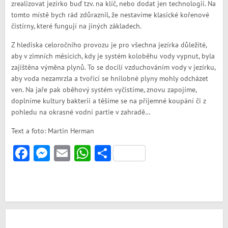
zrealizovat jezírko buď tzv. na klíč, nebo dodat jen technologii. Na
tomto místě bych rád zdůraznil, že nestavíme klasické kořenové
čistírny, které fungují na jiných základech.
Z hlediska celoročního provozu je pro všechna jezírka důležité,
aby v zimních měsících, kdy je systém koloběhu vody vypnut, byla
zajištěna výměna plynů. To se docílí vzduchováním vody v jezírku,
aby voda nezamrzla a tvořící se hnilobné plyny mohly odcházet
ven. Na jaře pak oběhový systém vyčistíme, znovu zapojíme,
doplníme kultury bakterií a těšíme se na příjemné koupání či z
pohledu na okrasné vodní partie v zahradě…
Text a foto: Martin Herman
Facebook
Messenger
Email
WhatsApp
Share