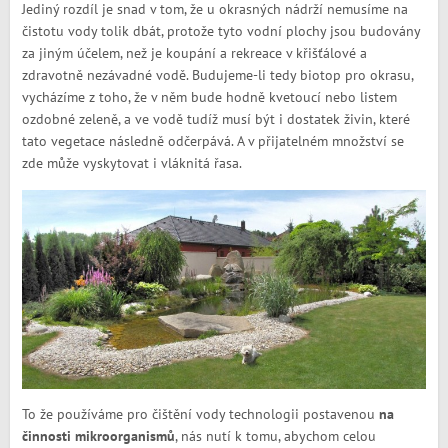
Jediný rozdíl je snad v tom, že u okrasných nádrží nemusíme na
čistotu vody tolik dbát, protože tyto vodní plochy jsou budovány
za jiným účelem, než je koupání a rekreace v křišťálové a
zdravotně nezávadné vodě. Budujeme-li tedy biotop pro okrasu,
vycházíme z toho, že v něm bude hodně kvetoucí nebo listem
ozdobné zeleně, a ve vodě tudíž musí být i dostatek živin, které
tato vegetace následně odčerpává. A v přijatelném množství se
zde může vyskytovat i vláknitá řasa.
To že používáme pro čištění vody technologii postavenou
na
činnosti mikroorganismů
, nás nutí k tomu, abychom celou