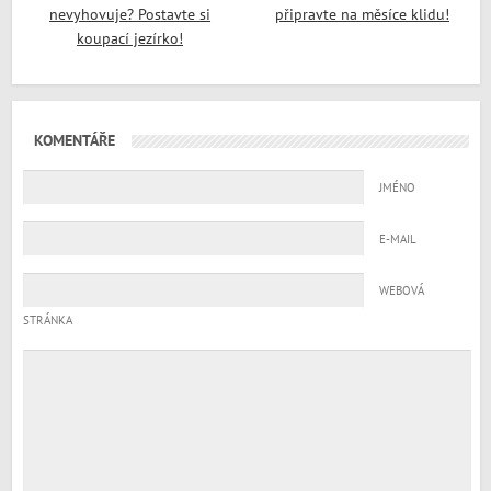
nevyhovuje? Postavte si
připravte na měsíce klidu!
koupací jezírko!
KOMENTÁŘE
JMÉNO
E-MAIL
WEBOVÁ
STRÁNKA