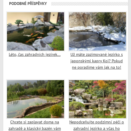
PODOBNÉ PŘÍSPĚVKY
Léto, čas zahradních jezírek...
Už máte zazimované jezírko s
japonskými kapry Koi? Pokud
ne poradíme vám jak na to!
Chcete si zaplavat doma na
Nepodceňujte podzimní péči o
zahradě a klasický bazén vám
zahradní jezírko a včas ho