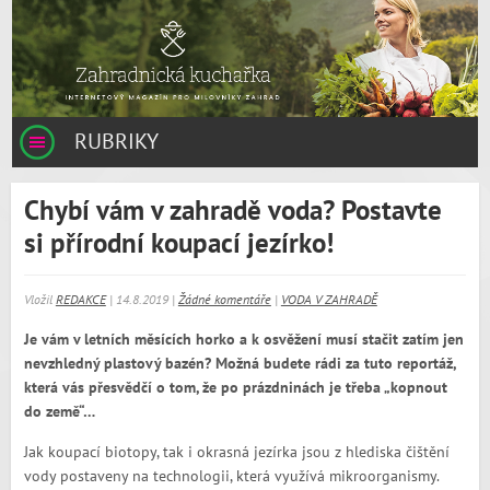
RUBRIKY
Chybí vám v zahradě voda? Postavte
si přírodní koupací jezírko!
Vložil
REDAKCE
| 14.8.2019 |
Žádné komentáře
|
VODA V ZAHRADĚ
Je vám v letních měsících horko a k osvěžení musí stačit zatím jen
nevzhledný plastový bazén? Možná budete rádi za tuto reportáž,
která vás přesvědčí o tom, že po prázdninách je třeba „kopnout
do země“…
Jak koupací biotopy, tak i okrasná jezírka jsou z hlediska čištění
vody postaveny na technologii, která využívá mikroorganismy.