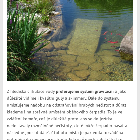
Z hlediska cirkulace vody
preferujeme systém gravitační
a jako
důležité vidíme i kvalitní guly a skimmery. Dále do systému
umisťujeme nádobu na odstraňování hrubých nečistot a důraz
klademe i na správné umístění oběhového čerpadla. To je ve
zvláštní komoře, což je důležité proto, aby se do jezírka
nedostávaly rozmělněné nečistoty, které může čerpadlo nasát a
následně „poslat dále“. Z tohoto místa je pak voda rozváděna
potrubím do regeneračních zón, kde v různých substrátech o