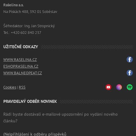
Rašelina a.s.
Na Pískách 488, 392 01 Soběslav
Šéfredaktor: Ing. Jan Stropnický
Tel.: +420 602 840 237
UŽITEČNÉ ODKAZY
WWW.RASELINA.CZ
ESHOP.RASELINA.CZ
WWW.BALNEOPEAT.CZ
Cookies
|
RSS
PRAVIDELNÝ ODBĚR NOVINEK
Rádi byste dostávali e-mailové upozornění po vydání nového
článku?
(Ne)přihlášení k odběru příspěvků