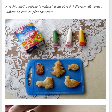
K vychladnutí perníčků je nejlepší zcela obyčejný dřevěný vál, vpravo
uložení do krabice před zdobením.