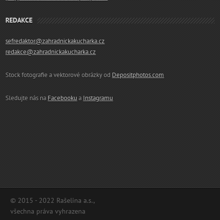
REDAKCE
sefredaktor@zahradnickakucharka.cz
redakce@zahradnickakucharka.cz
Stock fotografie a vektorové obrázky od
Depositphotos.com
Sledujte nás na
Facebooku
a
Instagramu
© 2015 - 2022 Rašelina a.s.,
všechna práva vyhrazena