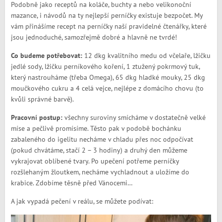
Podobně jako receptů na koláče, buchty a nebo velikonoční
mazance, i návodů na ty nejlepší perníčky existuje bezpočet. My
vám přinášíme recept na perníčky naší pravidelné čtenářky, které
jsou jednoduché, samozřejmě dobré a hlavně ne tvrdé!
Co budeme potřebovat:
12 dkg kvalitního medu od včelaře, lžičku
jedlé sody, lžičku perníkového koření, 1 ztužený pokrmový tuk,
který nastrouháme (třeba Omega), 65 dkg hladké mouky, 25 dkg
moučkového cukru a 4 celá vejce, nejlépe z domácího chovu (to
kvůli správné barvě).
Pracovní postup:
všechny suroviny smícháme v dostatečně velké
míse a pečlivě promísíme. Těsto pak v podobě bochánku
zabaleného do igelitu necháme v chladu přes noc odpočívat
(pokud chvátáme, stačí 2 – 3 hodiny) a druhý den můžeme
vykrajovat oblíbené tvary. Po upečení potřeme perníčky
rozšlehaným žloutkem, necháme vychladnout a uložíme do
krabice. Zdobíme těsně před Vánocemi…
A jak vypadá pečení v reálu, se můžete podívat: