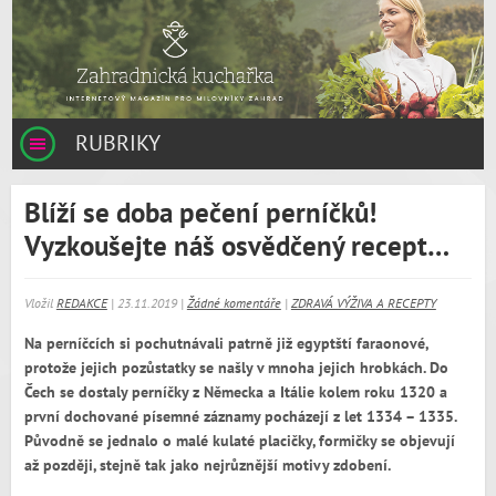
RUBRIKY
Blíží se doba pečení perníčků!
Vyzkoušejte náš osvědčený recept…
Vložil
REDAKCE
| 23.11.2019 |
Žádné komentáře
|
ZDRAVÁ VÝŽIVA A RECEPTY
Na perníčcích si pochutnávali patrně již egyptští faraonové,
protože jejich pozůstatky se našly v mnoha jejich hrobkách. Do
Čech se dostaly perníčky z Německa a Itálie kolem roku 1320 a
první dochované písemné záznamy pocházejí z let 1334 – 1335.
Původně se jednalo o malé kulaté placičky, formičky se objevují
až později, stejně tak jako nejrůznější motivy zdobení.