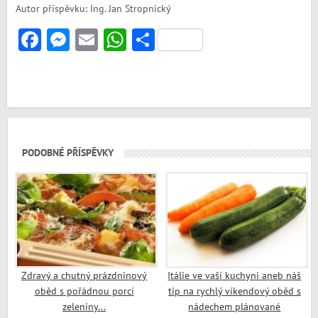
Autor příspěvku: Ing. Jan Stropnický
Facebook
Messenger
Email
WhatsApp
Share
PODOBNÉ PŘÍSPĚVKY
Zdravý a chutný prázdninový
Itálie ve vaší kuchyni aneb náš
oběd s pořádnou porcí
tip na rychlý víkendový oběd s
zeleniny...
nádechem plánované