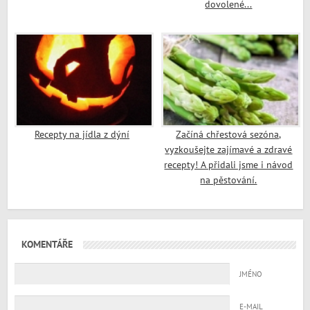
dovolené...
Recepty na jídla z dýní
Začíná chřestová sezóna,
vyzkoušejte zajímavé a zdravé
recepty! A přidali jsme i návod
na pěstování.
KOMENTÁŘE
JMÉNO
E-MAIL