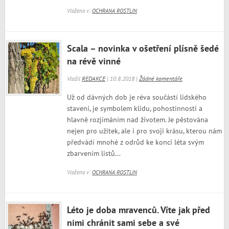
Vloženo v:
OCHRANA ROSTLIN
Scala – novinka v ošetření plísně šedé
na révě vinné
Vložil
REDAKCE
| 10.8.2018 |
Žádné komentáře
Už od dávných dob je réva součástí lidského
stavení, je symbolem klidu, pohostinnosti a
hlavně rozjímáním nad životem. Je pěstována
nejen pro užitek, ale i pro svoji krásu, kterou nám
předvádí mnohé z odrůd ke konci léta svým
zbarvením listů...
Vloženo v:
OCHRANA ROSTLIN
Léto je doba mravenců. Víte jak před
nimi chránit sami sebe a své