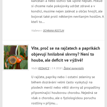
kanceláři a nebo ložnici tak úplně neplatí. Pokud
si chceme naše pokojovky udržet zdravé a v
kondici, musíme nejen zalévat a občas hnojit, ale
bojovat také proti některým nevítaným hostům. A
kteří to...
Vloženo v:
OCHRANA ROSTLIN
Víte, proč se na rajčatech a paprikách
objevují hnilobné skvrny? Není to
houba, ale deficit ve výživě!
Vložil
REDAKCE
| 5.9.2018 |
Žádné komentáře
U rajčete, papriky nebo i ostatní zeleniny se
během dozrávání velmi často vyskytují na
plodech menší nebo větší skvrny až propadliny
připomínající houbovou chorobu. Nejedná se
však o chorobu, ale o fyziologickou poruchu
rostliny v příjmu...