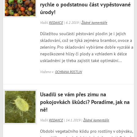
rychle o podstatnou část vypěstované
úrody!
Vložil
REDAKCE
| 6.2.2019 |
Žádné komentáře
Důležitou součástí pěstování plodin je i jejich
skladování, což se týká zejména brambor, ovoce a
zeleniny. Pro skladování vybíráme dobře vyzrálé a
nepoškozené hlízy či plody a vzhledem k délce
uskladnění je třeba zajistit také optimální...
Vloženo v:
OCHRANA ROSTLIN
Usadili se vám přes zimu na
pokojovkách škůdci? Poradíme, jak na
ně!
Vložil
REDAKCE
| 14.1.2019 |
Žádné komentáře
Období vegetačního klidu pro rostliny v obýváku,