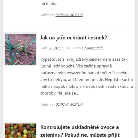
nich ale...
Vloženo v:
OCHRANA ROSTLIN
Jak na jaře ochránit česnek?
Vložil
REDAKCE
| 16.3.2019 |
2 komentářů
Vypěstovat si svůj zdravý česnek není zase tak
úplně jednoduché. Vše začíná správně
načasovaným vysázením namořeného česneku,
aby to nebylo, ani brzo ani pozdě. Nepřišlo sucho
nebo naopak mokro a v neposlední řadě škůdci a
choroby. Na jaře se...
Vloženo v:
OCHRANA ROSTLIN
Kontrolujete uskladněné ovoce a
zeleninu? Pokud ne, můžete přijít