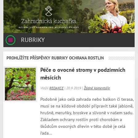
RUBRIKY
PROHLÍŽÍTE PŘÍSPĚVKY RUBRIKY OCHRANA ROSTLIN
Péče o ovocné stromy v podzimních
měsících
Vložil
REDAKCE
| 20.9.2019 |
Žádné komentáře
Podobně jako celá zahrada nebo balkon či terasa,
musí se na klidové období připravit také jabloně,
hrušně, meruňky, broskve a slivoně v našem sadu.
Základem ochrany rostlin proti chorobám a
škůdcům ovocných dřevin v této době je celá
řada...