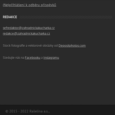
(Ne)přihlášení k odběru příspěvků
REDAKCE
sefredaktor@zahradnickakucharka.cz
redakce@zahradnickakucharka.cz
Stock fotografie a vektorové obrázky od
Depositphotos.com
Sledujte nás na
Facebooku
a
Instagramu
© 2015 - 2022 Rašelina a.s.,