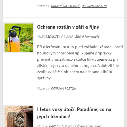
Vloženo v:
HNOJENÍ NA ZAHRADĚ
,
OCHRANA ROSTLIN
Ochrana rostlin v září a říjnu
Vložil
REDAKCE
| 5.9.2019 |
Žádné komentáře
Při ošetřování rostlin platí základní zásada - proti
houbovým chorobám aplikujeme přípravky
preventivně, zatímco škůdce likvidujeme až při
zjištění výskytu daného patogena. A důležité je
zvolit zvláště s ohledem na ochranou lhůtu i
správný...
Vloženo v:
OCHRANA ROSTLIN
I letos vosy útočí. Poradíme, co na
jejich likvidaci!
Vložil
REDAKCE
| 27.8.2019 |
Žádné komentáře