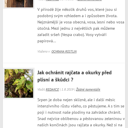
V přírodě žije několik druhů vos, které jsou si
podobný svým vzhledem a i způsobem života.
Nejznámější je vosa obecná, vosa, lesní nebo vosa
útočná. Mezi jednu z největších pak můžeme
zařadit sršeň (Vespa crabo). Vosy vytváří
papírová...
Vloženo v:
OCHRANA ROSTLIN
Jak ochránit rajčata a okurky před
plísní a škůdci ?
Vložil
REDAKCE
| 1.8.2019 |
Žádné komentáře
Srpen je doba nejen sklizně, ale i další měsíc
intenzivního růstu všeho, co pěstujeme. A s tím se
pojí i nutnost naše plodiny na zahrádce chránit.
Snad nejvíce oblíbenou a pěstovanou zeleninou v
našich končinách jsou rajčata a okurky. Než si na