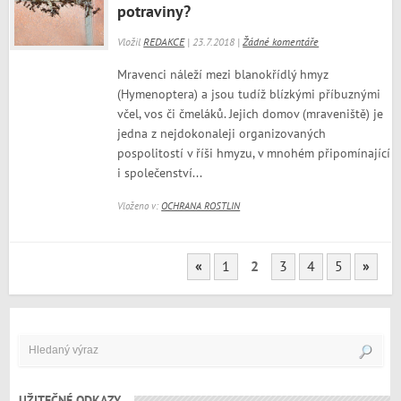
potraviny?
Vložil
REDAKCE
| 23.7.2018 |
Žádné komentáře
Mravenci náleží mezi blanokřídlý hmyz
(Hymenoptera) a jsou tudíž blízkými příbuznými
včel, vos či čmeláků. Jejich domov (mraveniště) je
jedna z nejdokonaleji organizovaných
pospolitostí v říši hmyzu, v mnohém připomínající
i společenství...
Vloženo v:
OCHRANA ROSTLIN
«
1
2
3
4
5
»
UŽITEČNÉ ODKAZY