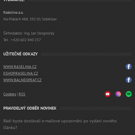
Rašelina a.s.
Na Pískách 488, 392 01 Soběslav
Šéfredaktor: Ing. Jan Stropnický
Tel.: +420 602 840 237
UŽITEČNÉ ODKAZY
WWW.RASELINA.CZ
ESHOP.RASELINA.CZ
WWW.BALNEOPEAT.CZ
Cookies
|
RSS
PRAVIDELNÝ ODBĚR NOVINEK
Rádi byste dostávali e-mailové upozornění po vydání nového
článku?