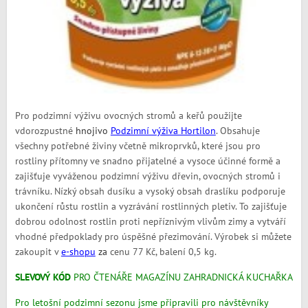
Pro podzimní výživu ovocných stromů a keřů použijte
vdorozpustné
hnojivo
Podzimní výživa Hortilon
. Obsahuje
všechny potřebné živiny včetně mikroprvků, které jsou pro
rostliny přítomny ve snadno přijatelné a vysoce účinné formě a
zajišťuje vyváženou podzimní výživu dřevin, ovocných stromů i
trávníku. Nízký obsah dusíku a vysoký obsah draslíku podporuje
ukončení růstu rostlin a vyzrávání rostlinných pletiv. To zajišťuje
dobrou odolnost rostlin proti nepříznivým vlivům zimy a vytváří
vhodné předpoklady pro úspěšné přezimování. Výrobek si můžete
zakoupit v
e-shopu
za
cenu 77 Kč, balení 0,5 kg.
SLEVOVÝ KÓD
PRO ČTENÁŘE MAGAZÍNU ZAHRADNICKÁ KUCHAŘKA
Pro letošní podzimní sezonu jsme připravili pro návštěvníky