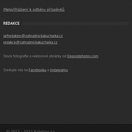
(Ne)přihlášení k odběru příspěvků
REDAKCE
sefredaktor@zahradnickakucharka.cz
redakce@zahradnickakucharka.cz
Stock fotografie a vektorové obrázky od
Depositphotos.com
Sledujte nás na
Facebooku
a
Instagramu
© 2015 - 2022 Rašelina a.s.,