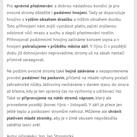
Pro
správné přezimován
í a dobrou následnou kondici je pro
ovocné stromy důležité i
podzimní hnojení
. Tady se doporučuje
hnojivo s
vyšším obsahem draslíku
a nižším obsahem dusíku.
Toto přihnojení nám zvýší vyzrálost pletiv, zajistí zvýšenou
odolnost vůči mrazu a suchu a zlepší přezimování rostlin.
Přihnojovat podzimními hnojivy začínáme koncem srpna a v
hnojení
pokračujeme v průběhu měsíce září
. V říjnu či v pozdější
dobu již dohnojování neprovádíme, stromy už na zásah nestačí
příznivě zareagovat.
Na podzim ovocné stromy také
hojně zaléváme
a nezapomeneme
provést
podzimní řez peckovin
, přičemž na mladé výhony postačí
zahradnické nůžky. Jádroviny necháváme v daném stavu do února
až března, kdy je ten správný čas na výchovný a udržovací řez.
Také se
připravujeme na nátěr stromů vápnem
, který ale
provedeme později (konec října – listopad). V září je přece jen
ještě teplo a poškození stromům nehrozí. Můžeme ale
chránit
pletivem mladé stromky
, aby je v zimě okusem nepoškodila
zaběhlá lesní zvěř.
Autor příspěvku: Ing. Jan Stropnický