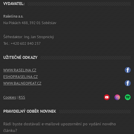
VYDAVATEL:
Rašelina a.s.
Na Pískách 488, 392 01 Soběslav
Šéfredaktor: Ing. Jan Stropnický
Tel.: +420 602 840 237
UŽITEČNÉ ODKAZY
WWW.RASELINA.CZ
ESHOP.RASELINA.CZ
WWW.BALNEOPEAT.CZ
Cookies
|
RSS
PRAVIDELNÝ ODBĚR NOVINEK
Rádi byste dostávali e-mailové upozornění po vydání nového
článku?