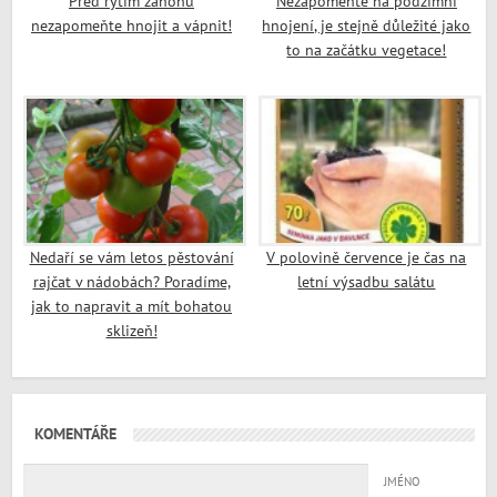
Před rytím záhonů
Nezapomeňte na podzimní
nezapomeňte hnojit a vápnit!
hnojení, je stejně důležité jako
to na začátku vegetace!
Nedaří se vám letos pěstování
V polovině července je čas na
rajčat v nádobách? Poradíme,
letní výsadbu salátu
jak to napravit a mít bohatou
sklizeň!
KOMENTÁŘE
JMÉNO