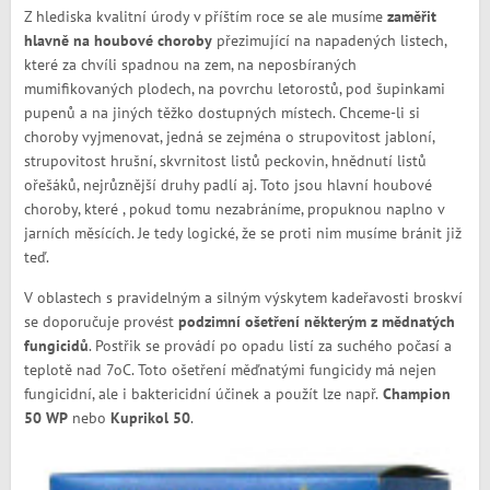
Z hlediska kvalitní úrody v příštím roce se ale musíme
zaměřit
hlavně na houbové choroby
přezimující na napadených listech,
které za chvíli spadnou na zem, na neposbíraných
mumifikovaných plodech, na povrchu letorostů, pod šupinkami
pupenů a na jiných těžko dostupných místech. Chceme-li si
choroby vyjmenovat, jedná se zejména o strupovitost jabloní,
strupovitost hrušní, skvrnitost listů peckovin, hnědnutí listů
ořešáků, nejrůznější druhy padlí aj. Toto jsou hlavní houbové
choroby, které , pokud tomu nezabráníme, propuknou naplno v
jarních měsících. Je tedy logické, že se proti nim musíme bránit již
teď.
V oblastech s pravidelným a silným výskytem kadeřavosti broskví
se doporučuje provést
podzimní ošetření některým z mědnatých
fungicidů
. Postřik se provádí po opadu listí za suchého počasí a
teplotě nad 7oC. Toto ošetření měďnatými fungicidy má nejen
fungicidní, ale i baktericidní účinek a použít lze např.
Champion
50 WP
nebo
Kuprikol 50
.