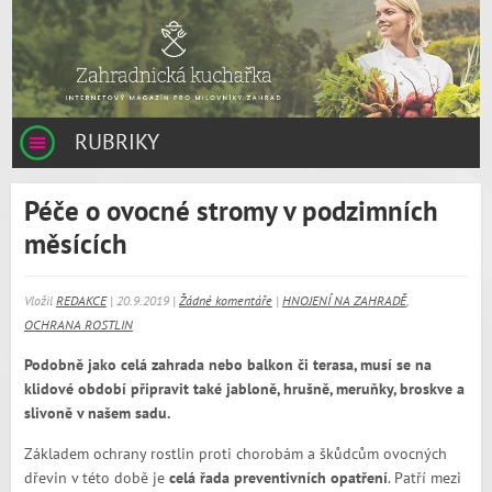
RUBRIKY
Péče o ovocné stromy v podzimních
měsících
Vložil
REDAKCE
| 20.9.2019 |
Žádné komentáře
|
HNOJENÍ NA ZAHRADĚ
,
OCHRANA ROSTLIN
Podobně jako celá zahrada nebo balkon či terasa, musí se na
klidové období připravit také jabloně, hrušně, meruňky, broskve a
slivoně v našem sadu.
Základem ochrany rostlin proti chorobám a škůdcům ovocných
dřevin v této době je
celá řada preventivních opatření
. Patří mezi