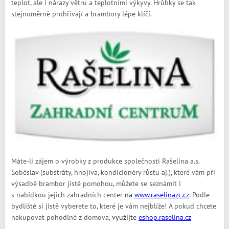
teplot, ale i nárazy větru a teplotními výkyvy. Hrůbky se tak
stejnoměrně prohřívají a brambory lépe klíčí.
Máte-li zájem o výrobky z produkce společnosti Rašelina a.s.
Soběslav (substráty, hnojiva, kondicionéry růstu aj.), které vám při
výsadbě brambor jistě pomohou, můžete se seznámit i
s nabídkou jejich zahradních center
na
www.raselinazc.cz
. Podle
bydliště si jistě vyberete to, které je vám nejblíže! A pokud chcete
nakupovat pohodlně z domova,
využijte
eshop.raselina.cz