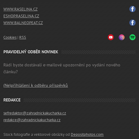
WWW.RASELINA.CZ
ESHOP.RASELINA.CZ
WWW.BALNEOPEAT.CZ
Cookies
|
RSS
PRAVIDELNÝ ODBĚR NOVINEK
Rádi byste dostávali e-mailové upozornění po vydání nového
článku?
(Ne)přihlášení k odběru příspěvků
REDAKCE
sefredaktor@zahradnickakucharka.cz
redakce@zahradnickakucharka.cz
Stock fotografie a vektorové obrázky od
Depositphotos.com