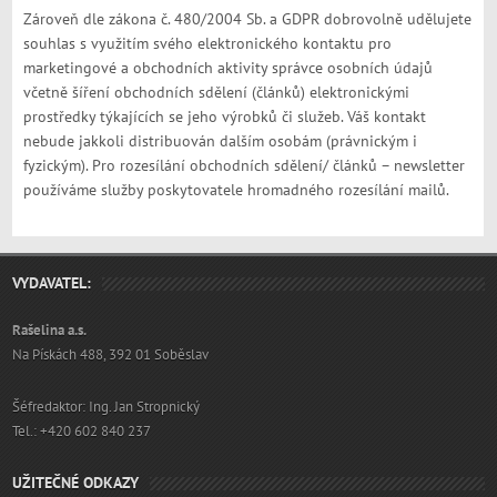
Zároveň dle zákona č. 480/2004 Sb. a GDPR dobrovolně udělujete
souhlas s využitím svého elektronického kontaktu pro
marketingové a obchodních aktivity správce osobních údajů
včetně šíření obchodních sdělení (článků) elektronickými
prostředky týkajících se jeho výrobků či služeb. Váš kontakt
nebude jakkoli distribuován dalším osobám (právnickým i
fyzickým). Pro rozesílání obchodních sdělení/ článků – newsletter
používáme služby poskytovatele hromadného rozesílání mailů.
VYDAVATEL:
Rašelina a.s.
Na Pískách 488, 392 01 Soběslav
Šéfredaktor: Ing. Jan Stropnický
Tel.: +420 602 840 237
UŽITEČNÉ ODKAZY