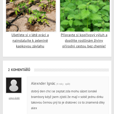
Ušetřete si v létě práci a
Připravte si kopřivový výluh a
nainstalujte k zelenině
doplňte rostlinám živiny
kapkovou závlahu
přírodní cestou bez chemie!
2 KOMENTÁŘŮ
Alexnder Ignác
(4 roky zpět)
dobrý den chci se zeptat zda mohu sázet lonské
brambory když jsem zjistil že mají v sobě jednu dirku
odpovědět
takovou černou prý to je dratovec co to znamená diky
alex