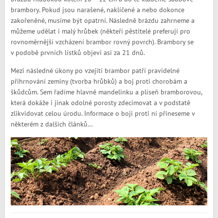
brambory. Pokud jsou narašené, naklíčené a nebo dokonce
zakořeněné, musíme být opatrní. Následně brázdu zahrneme a
můžeme udělat i malý hrůbek (někteří pěstitelé preferují pro
rovnoměrnější vzcházení brambor rovný povrch). Brambory se
v podobě prvních lístků objeví asi za 21 dnů.
Mezi následné úkony po vzejití brambor patří pravidelné
přihrnování zeminy (tvorba hrůbků) a boj proti chorobám a
škůdcům. Sem řadíme hlavně mandelinku a plíseň bramborovou,
která dokáže i jinak odolné porosty zdecimovat a v podstatě
zlikvidovat celou úrodu. Informace o boji proti ní přineseme v
některém z dalších článků…