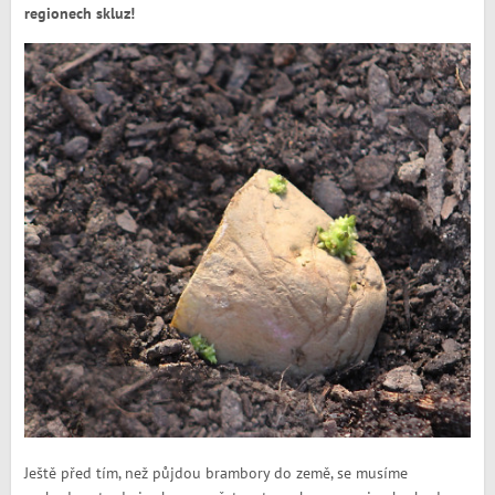
regionech skluz!
Ještě před tím, než půjdou brambory do země, se musíme