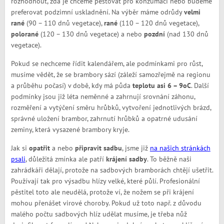
rozhodnout, zda je chceme pěstovat pro konzumaci nebo budeme
preferovat podzimní uskladnění. Na výběr máme odrůdy
velmi
rané
(90 – 110 dnů vegetace),
rané
(110 – 120 dnů vegetace),
polorané
(120 – 130 dnů vegetace) a nebo
pozdní
(nad 130 dnů
vegetace).
Pokud se nechceme řídit kalendářem, ale podmínkami pro růst,
musíme vědět, že se brambory sází (záleží samozřejmě na regionu
a průběhu počasí) v době, kdy má půda
teplotu asi 6 – 9
o
C
. Další
podmínky jsou již léta neměnné a zahrnují srovnání záhonu,
rozměření a vytýčení směru hrůbků, vytvoření jednotlivých brázd,
správné uložení brambor, zahrnutí hrůbků a opatrné udusání
zeminy, která vysazené brambory kryje.
Jak si
opatřit
a nebo
připravit sadbu
, jsme již
na našich stránkách
psali
, důležitá zmínka ale patří
krájení sadby
. To běžně naši
zahrádkáři dělají, protože na sadbových bramborách chtějí ušetřit.
Používají tak pro výsadbu hlízy velké, které půlí. Profesionální
pěstitel toto ale neudělá, protože ví, že nožem se při krájení
mohou přenášet virové choroby. Pokud už toto např. z důvodu
malého počtu sadbových hlíz udělat musíme, je třeba nůž