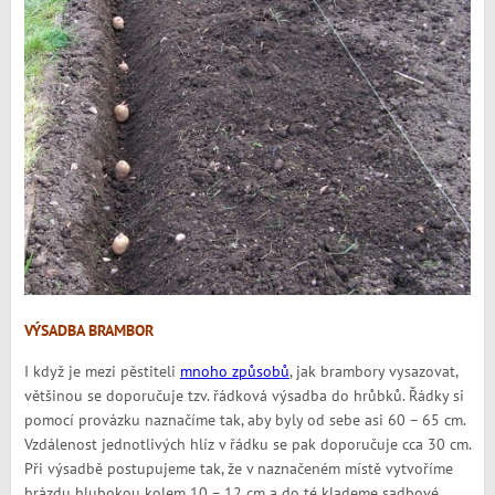
VÝSADBA BRAMBOR
I když je mezi pěstiteli
mnoho způsobů
, jak brambory vysazovat,
většinou se doporučuje tzv. řádková výsadba do hrůbků. Řádky si
pomocí provázku naznačíme tak, aby byly od sebe asi 60 – 65 cm.
Vzdálenost jednotlivých hlíz v řádku se pak doporučuje cca 30 cm.
Při výsadbě postupujeme tak, že v naznačeném místě vytvoříme
brázdu hlubokou kolem 10 – 12 cm a do té klademe sadbové