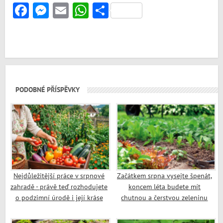
Facebook
Messenger
Email
WhatsApp
Share
PODOBNÉ PŘÍSPĚVKY
Nejdůležitější práce v srpnové
Začátkem srpna vysejte špenát,
zahradě - právě teď rozhodujete
koncem léta budete mít
o podzimní úrodě i její kráse
chutnou a čerstvou zeleninu