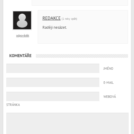
REDAKCE
(1 roky zpět)
Raději nesázet.
odpovědět
KOMENTÁŘE
JMÉNO
E-MAIL
WEBOVÁ
STRÁNKA