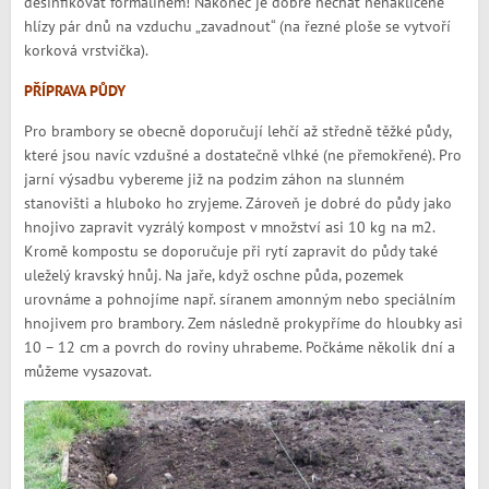
desinfikovat formalínem! Nakonec je dobré nechat nenaklíčené
hlízy pár dnů na vzduchu „zavadnout“ (na řezné ploše se vytvoří
korková vrstvička).
PŘÍPRAVA PŮDY
Pro brambory se obecně doporučují lehčí až středně těžké půdy,
které jsou navíc vzdušné a dostatečně vlhké (ne přemokřené). Pro
jarní výsadbu vybereme již na podzim záhon na slunném
stanovišti a hluboko ho zryjeme. Zároveň je dobré do půdy jako
hnojivo zapravit vyzrálý kompost v množství asi 10 kg na m2.
Kromě kompostu se doporučuje při rytí zapravit do půdy také
uleželý kravský hnůj. Na jaře, když oschne půda, pozemek
urovnáme a pohnojíme např. síranem amonným nebo speciálním
hnojivem pro brambory. Zem následně prokypříme do hloubky asi
10 – 12 cm a povrch do roviny uhrabeme. Počkáme několik dní a
můžeme vysazovat.