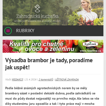
RUBRIKY
Výsadba brambor je tady, poradíme
jak uspět!
Vložil
REDAKCE
| 21.4.2026 |
2 komentářů
|
UŽITKOVÁ ZAHRADA
Podle běžně známých agrotechnických norem by se měly
brambory sázet v poslední dekádě dubna, podle zahrádkářů se
musí do půdy dostat nejpozději na prvního máje. Ale letos se vše
díky studenému jaru opozdilo a tak i tyto práce mají v mnoha