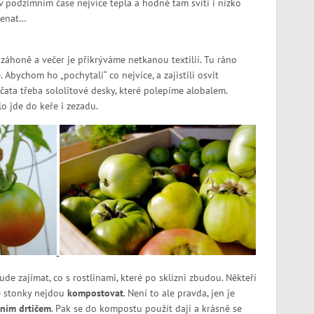
v podzimním čase nejvíce tepla a hodně tam svítí i nízko
rvenat…
 záhoně a večer je přikrýváme netkanou textilií. Tu ráno
Abychom ho „pochytali“ co nejvíce, a zajistili osvit
jčata třeba sololitové desky, které polepíme alobalem.
lo jde do keře i zezadu.
ude zajímat, co s rostlinami, které po sklizni zbudou. Někteří
dé stonky nejdou
kompostovat
. Není to ale pravda, jen je
ním drtičem
. Pak se do kompostu použít dají a krásně se