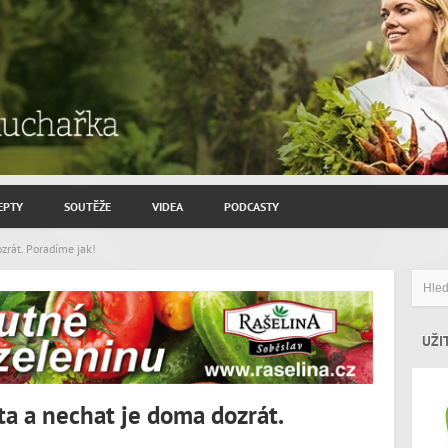
EPTY
SOUTĚŽE
VIDEA
PODCASTY
ROZHOVORY JIŘÍ SAVINEC
zrát. Poradíme jak!
ZAHRADNIČENÍ
ZAJÍMAVÍ HOSTÉ
UŽI
ta a nechat je doma dozrát.