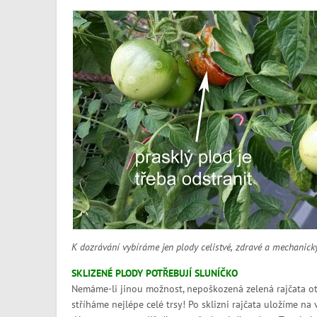
K dozrávání vybíráme jen plody celistvé, zdravé a mechanick
SKLIZENÉ PLODY POTŘEBUJÍ SLUNÍČKO
Nemáme-li jinou možnost, nepoškozená zelená rajčata otrh
stříháme nejlépe celé trsy! Po sklizni rajčata uložíme n