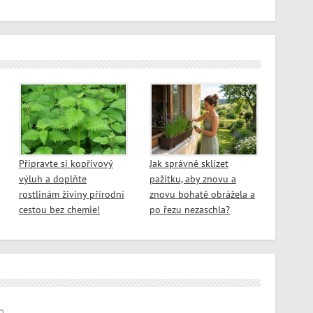
Připravte si kopřivový
Jak správně sklízet
výluh a doplňte
pažitku, aby znovu a
rostlinám živiny přírodní
znovu bohatě obrážela a
cestou bez chemie!
po řezu nezaschla?
O