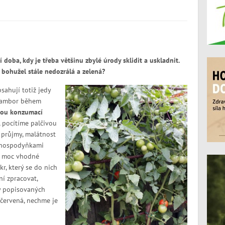
í doba, kdy je třeba většinu zbylé úrody sklidit a uskladnit.
e bohužel stále nedozrálá a zelená?
ahují totiž jedy
brambor během
ou konzumací
, pocítíme palčivou
. průjmy, malátnost
i hospodyňkami
é moc vhodné
r, který se do nich
ní zpracovat,
ky popisovaných
í červená, nechme je