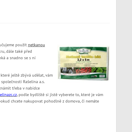
ručujeme použít
netkanou
ru, dále také před
hká a snadno se s ní
 které ještě zbývá udělat, vám
polečnosti Rašelina a.s.
známit třeba v nabídce
linazc.cz
,
podle bydliště si jistě vyberete to, které je vám
 pokud chcete nakupovat pohodlně z domova, či nemáte