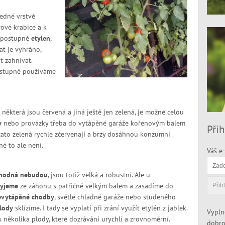
edné vrstvě
ové krabice a k
í postupně
etylen
,
at je vyhráno,
t zahnívat.
postupně používáme
některá jsou červená a jiná ještě jen zelená, je možné celou
y
nebo provázky třeba do vytápěné garáže kořenovým balem
Přih
 zato zelená rychle zčervenají a brzy dosáhnou konzumní
né to ale není.
Váš e-
hodná nebudou
, jsou totiž velká a robustní. Ale u
ryjeme
ze záhonu s patřičně velkým balem a zasadíme do
evytápěné chodby
, světlé chladné garáže nebo studeného
lody
sklízíme. I tady se vyplatí při zrání využít etylén z jablek.
Vypln
 několika plody, které dozrávání urychlí a zrovnoměrní.
dobro