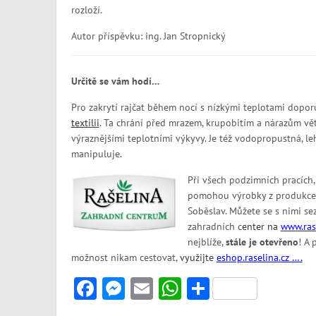
rozloží.
Autor příspěvku: ing. Jan Stropnický
Určitě se vám hodí…
Pro zakrytí rajčat během nocí s nízkými teplotami dopo
textilii
. Ta chrání před mrazem, krupobitím a nárazům vět
výraznějšími teplotními výkyvy. Je též vodopropustná, le
manipuluje.
Při všech podzimních pracích,
pomohou výrobky z produkce s
Soběslav. Můžete se s nimi se
zahradních c
enter na
www.rase
nejblíže,
stále je otevřeno
! A
možnost nikam cestovat,
v
yužijte
eshop.raselina.cz ….
Facebook
Messenger
Email
WhatsApp
Share