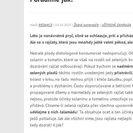
Vložil
REDAKCE
| 14.10.2025 |
Žádné komentáře
|
UŽITKOVÁ ZAHRADA
Léto je nenávratně pryč, silně se ochlazuje, prší a přicház
Ale co s rajčaty, která jsou mnohdy ještě velmi pěkná, al
Nezralé plody dietologové konzumovat nedoporučují. Obs
solanin a tomatin, které se však na rozdíl od zelených 
dozrávání rajčat odbourávají. Pokud bychom se
nadměrn
zelených plodů
těchto rostlin uvedenými jedy
přiotrávili
bolest v krku, na řadu mohou přijít i křeče žaludku, popř
a problémy s dýcháním. Často doporučované a šetřícím
propagované džemy a marmelády ze zelených rajčat tak
nejsou, protože účinky solaninu a tomatinu umocňuje cuk
přidává. Chceme-li zelená rajčata přes všechna upozorně
udělejme z nich čalamádu
! Ta obsahuje ocet a ten účin
jedů potlačuje. Jak ale všichni víme, jsou rajčata nejlepš
tedy dozrát! A jak?