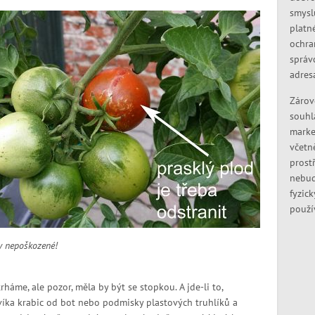
smysl
platn
ochra
správ
adres
Zárov
souhl
marke
včetn
prostř
nebud
fyzic
použí
y nepoškozené!
áme, ale pozor, měla by být se stopkou. A jde-li to,
a víka krabic od bot nebo podmisky plastových truhlíků a