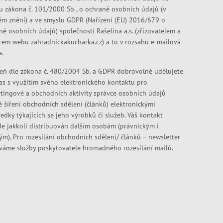
u zákona č. 101/2000 Sb., o ochraně osobních údajů (v
ém znění) a ve smyslu GDPR (Nařízení (EU) 2016/679 o
ně osobních údajů) společnosti Rašelina a.s. (zřizovatelem a
cem webu zahradnickakucharka.cz) a to v rozsahu e-mailová
a.
eň dle zákona č. 480/2004 Sb. a GDPR dobrovolně udělujete
as s využitím svého elektronického kontaktu pro
tingové a obchodních aktivity správce osobních údajů
ě šíření obchodních sdělení (článků) elektronickými
edky týkajících se jeho výrobků či služeb. Váš kontakt
e jakkoli distribuován dalším osobám (právnickým i
kým). Pro rozesílání obchodních sdělení/ článků – newsletter
váme služby poskytovatele hromadného rozesílání mailů.