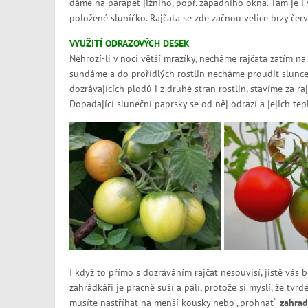
dáme na parapet jižního, popř. západního okna. Tam je i 
položené sluníčko. Rajčata se zde začnou velice brzy če
VYUŽITÍ ODRAZOVÝCH DESEK
Nehrozí-li v noci větší mrazíky, necháme rajčata zatím na
sundáme a do prořídlých rostlin necháme proudit slunce. 
dozrávajících plodů i z druhé stran rostlin, stavíme za ra
Dopadající sluneční paprsky se od něj odrazí a jejich tep
I když to přímo s dozráváním rajčat nesouvisí, jistě vás b
zahrádkáři je pracně suší a pálí, protože si myslí, že tvr
musíte nastříhat na menší kousky nebo „prohnat“
zahrad