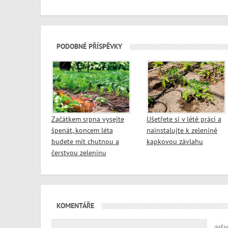
PODOBNÉ PŘÍSPĚVKY
Začátkem srpna vysejte
Ušetřete si v létě práci a
špenát, koncem léta
nainstalujte k zelenině
budete mít chutnou a
kapkovou závlahu
čerstvou zeleninu
KOMENTÁŘE
JMÉN