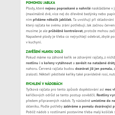
POMOHOU JABLKA
Plody, které
nejsou popraskané a nahnilé
naskládáme v j
(maximálně dvě, více ne) do dřevěné bedýnky nebo papír
nim
přidáme několik jablíček
. Ta uvolňují při skladován
který rajčata ke svému zrání potřebují. Jak začnou červen
musíme je ale
průběžně kontrolovat
, protože mohou začí
Napadené plody je třeba co nejrychleji odebrat, zbylé 
v kuchyni.
ZAVĚŠENÍ HLAVOU DOLŮ
Pokud máme na záhoně keřík se zdravými rajčaty, z nichž 
rostlinu i s kořeny vytáhnout
a
zavěsit na natažené drát
nahoru. Červená rajčata budou
dozrávat již jen pomalu
,
zralosti. Někteří pěstitelé keříky také pravidelně rosí, nut
RYCHLENÍ V NÁDOBÁCH
Tyčková rajčata pro tento způsob dopěstování asi
moc v
keříčkových odrůd se tento postup osvědčil.
Rostliny vy
předem připravených nádob. Ty následně
umístíme do n
skleníku. Podle potřeby
zaléváme a pomalu dozrávající p
Poblíž nádob s rostlinami postavíme třeba malý košíček s