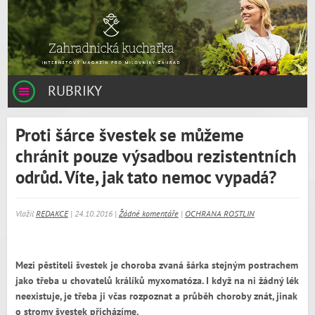
RUBRIKY
Proti šárce švestek se můžeme
chránit pouze výsadbou rezistentních
odrůd. Víte, jak tato nemoc vypadá?
Vložil
REDAKCE
| 24.10.2016 |
Žádné komentáře
|
OCHRANA ROSTLIN
Mezi pěstiteli švestek je choroba zvaná šárka stejným postrachem
jako třeba u chovatelů králíků myxomatóza. I když na ni žádný lék
neexistuje, je třeba ji včas rozpoznat a průběh choroby znát, jinak
o stromy švestek přicházíme.