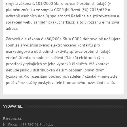
smyslu zákona č. 101/2000 Sb., o ochraně osobních údajů (v
platném znění) a ve smyslu GDPR (Nařízení (EU) 2016/679 o
ochraně osobních údajů) společnosti Rašelina a.s. (zřizovatelem a
správcem webu zahradnickakucharka.cz) a to v rozsahu e-mailová
adresa.
Zároveň dle zákona č. 480/2004 Sb. a GDPR dobrovolně udělujete
souhlas s využitím svého elektronického kontaktu pro
marketingové a obchodních aktivity správce osobních údajů
včetně šíření obchodních sdělení (článků) elektronickými
prostředky týkajících se jeho výrobků či služeb. Váš kontakt
nebude jakkoli distribuován dalším osobám (právnickým i
fyzickým). Pro rozesílání obchodních sdělení/ článků – newsletter
používáme služby poskytovatele hromadného rozesílání mailů.
VYDAVATEL:
Rašelina a.s.
Na Pískách 488, 392 01 Soběslav