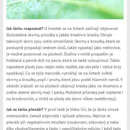
Jak šárku rozpoznat?
U švestek se na listech začínají objevovat
žlutozelené skvrny, proužky a jakési kreativní kresby. Okraje
takových skvrn jsou ostře ohraničené. Skvrny a kroužky, které se
postupně propadají směrem dolů, takže vypadají jako neštovice,
je možné pozorovat na plodech. Dužina v místě propadlin je
hnědavá a pevně drží na pecce, která se nedá vyloupnout. Takto
napadené plody jsou nejen málo sladké, ale obvykle i velice brzy
opadávají. Co se týče meruněk, vytvářejí se na listech světlé
skvrny a kroužky, popř. i pruhy, které jdou podél hlavních nervů. V
období zralosti se na plodech objevují kresby jako na mramoru a
světle zelené skvrny mají i pecky. Podobné příznaky pak najdeme i
na broskvoních, u nichž se plody ale skoro vůbec nedeformují.
Jak se šárka přenáší?
V prvé řadě je třeba říci, že je šárka virové
onemocnění, čemuž odpovídá i způsob přenosu. Nejvíce se
přenáší při vegetativním množení (roubování, očkování) a nebo
díky všudypřítomným a často i nezničitelným mšicím. I když tady