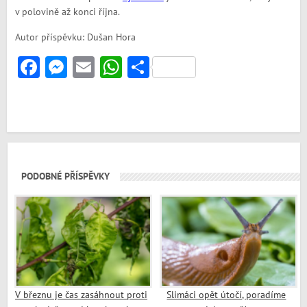
v polovině až konci října.
Autor příspěvku: Dušan Hora
Facebook
Messenger
Email
WhatsApp
Share
PODOBNÉ PŘÍSPĚVKY
V březnu je čas zasáhnout proti
Slimáci opět útočí, poradíme