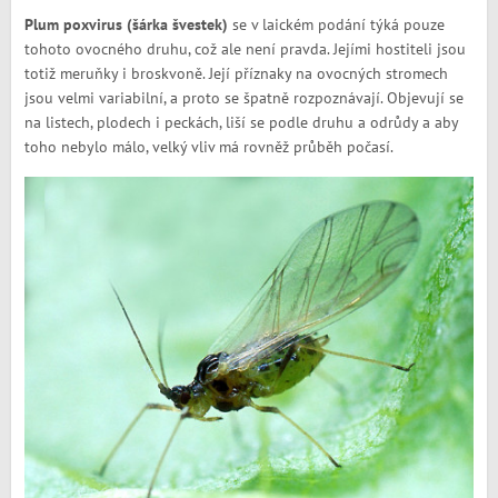
Plum poxvirus (šárka švestek)
se v laickém podání týká pouze
tohoto ovocného druhu, což ale není pravda. Jejími hostiteli jsou
totiž meruňky i broskvoně. Její příznaky na ovocných stromech
jsou velmi variabilní, a proto se špatně rozpoznávají. Objevují se
na listech, plodech i peckách, liší se podle druhu a odrůdy a aby
toho nebylo málo, velký vliv má rovněž průběh počasí.