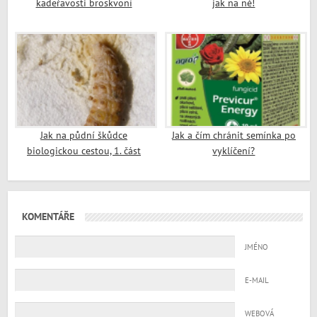
kadeřavosti broskvoní
jak na ně!
Jak na půdní škůdce
Jak a čím chránit semínka po
biologickou cestou, 1. část
vyklíčení?
KOMENTÁŘE
JMÉNO
E-MAIL
WEBOVÁ