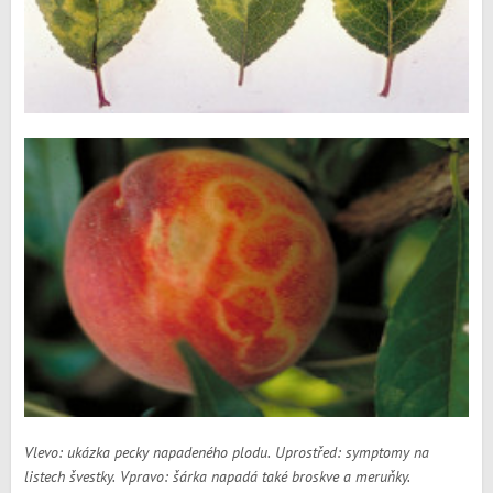
Vlevo: ukázka pecky napadeného plodu. Uprostřed: symptomy na
listech švestky. Vpravo: šárka napadá také broskve a meruňky.