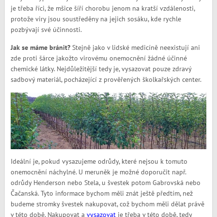
je třeba říci, že mšice šíří chorobu jenom na kratší vzdálenosti,
protože viry jsou soustředěny na jejich sosáku, kde rychle
pozbývají své účinnosti.
Jak se máme bránit?
Stejně jako v lidské medicíně neexistují ani
zde proti šárce jakožto virovému onemocnění žádné účinné
chemické látky. Nejdůležitější tedy je, vysazovat pouze zdravý
sadbový materiál, pocházející z prověřených školkařských center.
Ideální je, pokud vysazujeme odrůdy, které nejsou k tomuto
onemocnění náchylné. U meruněk je možné doporučit např.
odrůdy Henderson nebo Stela, u švestek potom Gabrovská nebo
Čačanská. Tyto informace bychom měli znát ještě předtím, než
budeme stromky švestek nakupovat, což bychom měli dělat právě
v této době. Nakupovat a
vysazovat
je třeba v této době, tedy