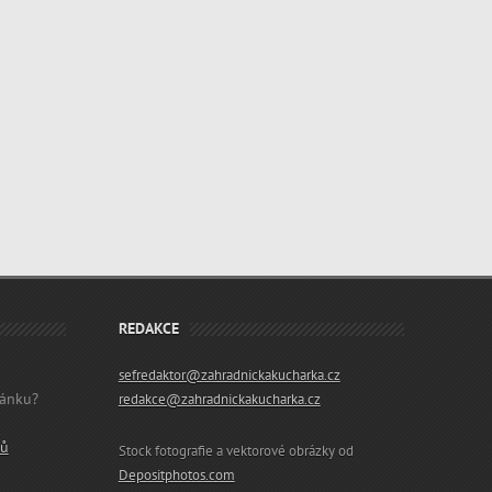
REDAKCE
sefredaktor@zahradnickakucharka.cz
lánku?
redakce@zahradnickakucharka.cz
ků
Stock fotografie a vektorové obrázky od
Depositphotos.com