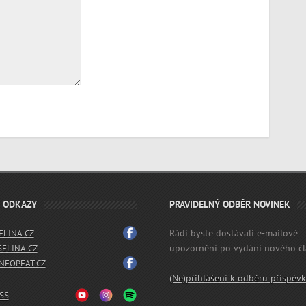
É ODKAZY
PRAVIDELNÝ ODBĚR NOVINEK
Rádi byste dostávali e-mailové
LINA.CZ
upozornění po vydání nového č
SELINA.CZ
EOPEAT.CZ
(Ne)přihlášení k odběru příspěv
SS