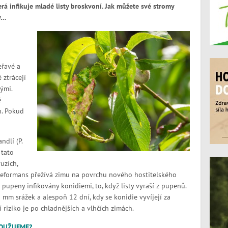
á infikuje mladé listy broskvoní. Jak můžete své stromy
y…
eřavé a
 ztrácejí
ými.
é
h. Pokud
ndlí (P.
 tato
uzích,
 deformans přežívá zimu na povrchu nového hostitelského
pupeny infikovány konidiemi, to, když listy vyraší z pupenů.
mm srážek a alespoň 12 dní, kdy se konidie vyvíjejí za
 riziko je po chladnějších a vlhčích zimách.
OUŽIJEME?