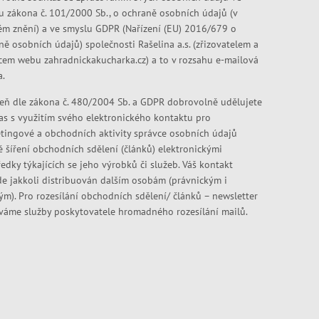
u zákona č. 101/2000 Sb., o ochraně osobních údajů (v
ém znění) a ve smyslu GDPR (Nařízení (EU) 2016/679 o
ně osobních údajů) společnosti Rašelina a.s. (zřizovatelem a
cem webu zahradnickakucharka.cz) a to v rozsahu e-mailová
a.
eň dle zákona č. 480/2004 Sb. a GDPR dobrovolně udělujete
as s využitím svého elektronického kontaktu pro
tingové a obchodních aktivity správce osobních údajů
ě šíření obchodních sdělení (článků) elektronickými
edky týkajících se jeho výrobků či služeb. Váš kontakt
e jakkoli distribuován dalším osobám (právnickým i
kým). Pro rozesílání obchodních sdělení/ článků – newsletter
váme služby poskytovatele hromadného rozesílání mailů.