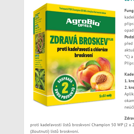
Fung
kadeř
přípr
opadu
Podzi
před
aktuá
°C) a
Přípr
Kade
1. kr
2. kr
Aplik
okamž
neúči
Zdra
proti kadeřavosti listů broskvoní Champion 50 WP (2 x 2
(žloutnutí) listů broskvoní.