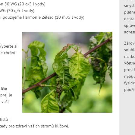
n 50 WG (20 g/5 l vody)
smysl
WG (20 g/5 l vody)
platn
í použijeme Harmonie Železo (10 ml/5 l vody)
ochra
správ
adres
Zárov
Vyberte si
souhl
je chrání
marke
včetn
prostř
nebud
fyzic
Bio
použí
prej je
 vaši
istů i
tedy pro zdraví vašich stromů klíčové.