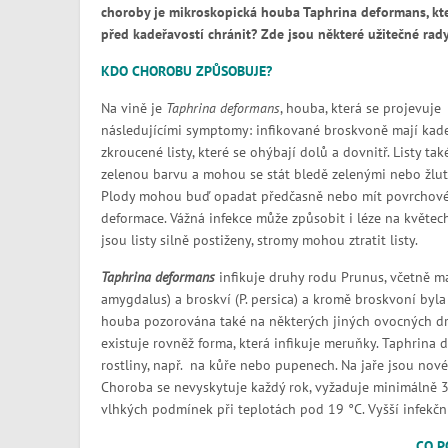
choroby je mikroskopická houba Taphrina deformans, kter
před kadeřavostí
chránit? Zde jsou některé užitečné rad
KDO CHOROBU ZPŮSOBUJE?
Na vině je
Taphrina deformans
, houba, která se projevuje
následujícími symptomy: infikované broskvoně mají kad
zkroucené listy, které se ohýbají dolů a dovnitř. Listy také
zelenou barvu a mohou se stát bledě zelenými nebo žlut
Plody mohou buď opadat předčasně nebo mít povrchov
deformace. Vážná infekce může způsobit i léze na květec
jsou listy silně postiženy, stromy mohou ztratit listy.
Taphrina deformans
infikuje druhy rodu Prunus, včetně ma
amygdalus) a broskví (P. persica) a kromě broskvoní byla
houba pozorována také na některých jiných ovocných dr
existuje rovněž forma, která infikuje meruňky. Taphrina
rostliny, např. na kůře nebo pupenech. Na jaře jsou nové 
Choroba se nevyskytuje každý rok, vyžaduje minimálně 3 
vlhkých podmínek při teplotách pod 19 °C. Vyšší infekční
CO P