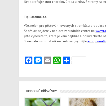
Nepodceňujte tuto chorobu, úroda a zdravé stromy za tr
Tip Rašelina a.s.
Vše, nejen pro pěstování ovocných stromků, z produkce sp
Soběslav, najdete v nabídce zahradních center na
www.ras
jistě vyberete to, které je vám nejblíže a pokud chcete
či nemáte možnost nikam cestovat, využijte
eshop.raseli
Facebook
Messenger
Email
WhatsApp
Share
PODOBNÉ PŘÍSPĚVKY