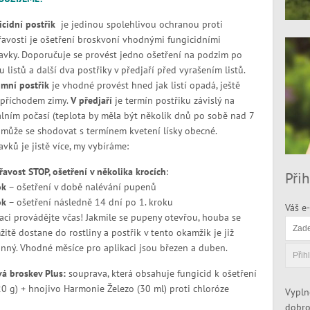
icidní postřik
je jedinou spolehlivou ochranou proti
avosti je ošetření broskvoní vhodnými fungicidními
avky. Doporučuje se provést jedno ošetření na podzim po
 listů a další dva postřiky v předjaří před vyrašením listů.
mní postřik
je vhodné provést hned jak listí opadá, ještě
 příchodem zimy.
V předjaří
je termín postřiku závislý na
lním počasí (teplota by měla být několik dnů po sobě nad 7
 může se shodovat s termínem kvetení lísky obecné.
avků je jistě více, my vybíráme:
řavost STOP,
ošetření v několika krocích
:
Přih
ok
– ošetření v době nalévání pupenů
ok
– ošetření následně 14 dní po 1. kroku
Váš e-
aci provádějte včas! Jakmile se pupeny otevřou, houba se
itě dostane do rostliny a postřik v tento okamžik je již
nný. Vhodné měsíce pro aplikaci jsou březen a duben.
vá broskev Plus:
souprava, která obsahuje fungicid k ošetření
0 g) + hnojivo Harmonie Železo (30 ml) proti chloróze
Vypln
dobro