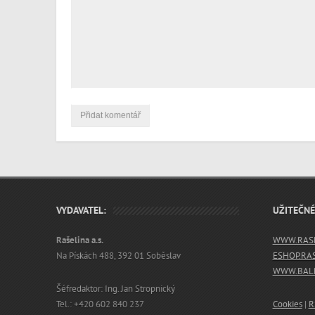
VYDAVATEL:
UŽITEČN
Rašelina a.s.
WWW.RASE
Na Pískách 488, 392 01 Soběslav
ESHOP.RA
WWW.BALN
Šéfredaktor: Ing. Jan Stropnický
Tel.: +420 602 840 237
Cookies
|
R