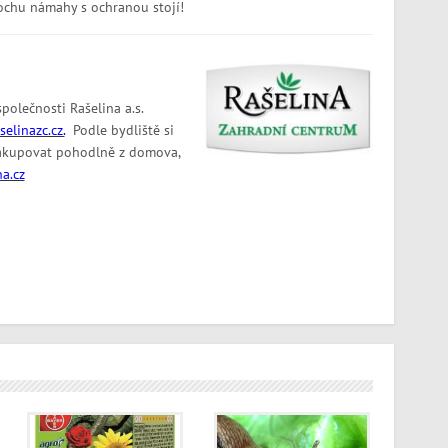
ochu námahy s ochranou stojí!
olečnosti Rašelina a.s.
elinazc.cz.
Podle bydliště si
 nakupovat pohodlně z domova,
na.cz