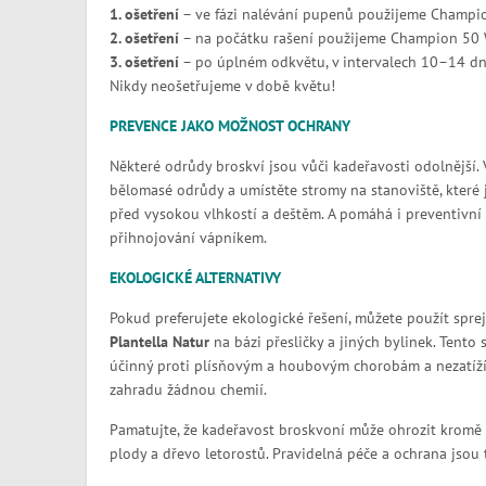
1. ošetření
– ve fázi nalévání pupenů použijeme Champio
2. ošetření
– na počátku rašení použijeme Champion 50 
3. ošetření
– po úplném odkvětu, v intervalech 10–14 dn
Nikdy neošetřujeme v době květu!
PREVENCE JAKO MOŽNOST OCHRANY
Některé odrůdy broskví jsou vůči kadeřavosti odolnější. 
bělomasé odrůdy a umístěte stromy na stanoviště, které 
před vysokou vlhkostí a deštěm. A pomáhá i preventivní
přihnojování vápníkem.
EKOLOGICKÉ ALTERNATIVY
Pokud preferujete ekologické řešení, můžete použít sprej
Plantella Natur
na bázi přesličky a jiných bylinek. Tento s
účinný proti plísňovým a houbovým chorobám a nezatíží
zahradu žádnou chemií.
Pamatujte, že kadeřavost broskvoní může ohrozit kromě l
plody a dřevo letorostů. Pravidelná péče a ochrana jsou 