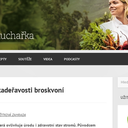
EPTY
SOUTĚŽE
VIDEA
PODCASTY
ROZHOVORY JIŘÍ SAVINEC
ZAHRADNIČENÍ
kadeřavosti broskvoní
ZAJÍMAVÍ HOSTÉ
UŽI
ŽITKOVÁ ZAHRADA
erá ovlivňuje úrodu i zdravotní stav stromů. Původcem