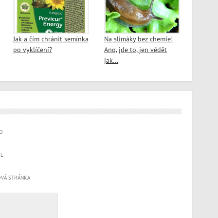
Jak a čím chránit semínka
Na slimáky bez chemie!
po vyklíčení?
Ano, jde to, jen vědět
jak...
O
IL
VÁ STRÁNKA