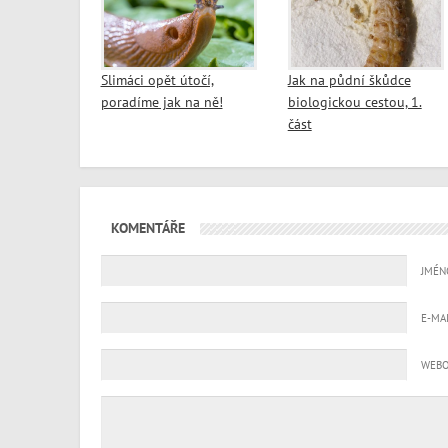
Slimáci opět útočí,
Jak na půdní škůdce
poradíme jak na ně!
biologickou cestou, 1.
část
KOMENTÁŘE
JMÉN
E-MA
WEBO