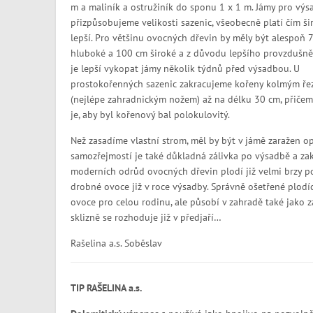
m a maliník a ostružiník do sponu 1 x 1 m. Jámy pro vý
přizpůsobujeme velikosti sazenic, všeobecně platí čím šir
lepší. Pro většinu ovocných dřevin by měly být alespoň 
hluboké a 100 cm široké a z důvodu lepšího provzdušně
je lepší vykopat jámy několik týdnů před výsadbou. U
prostokořenných sazenic zakracujeme kořeny kolmým ř
(nejlépe zahradnickým nožem) až na délku 30 cm, přičem
je, aby byl kořenový bal polokulovitý.
Než zasadíme vlastní strom, měl by být v jámě zaražen op
samozřejmostí je také důkladná zálivka po výsadbě a za
moderních odrůd ovocných dřevin plodí již velmi brzy po
drobné ovoce již v roce výsadby. Správně ošetřené plodí
ovoce pro celou rodinu, ale působí v zahradě také jako z
sklizně se rozhoduje již v předjaří…
Rašelina a.s. Soběslav
TIP RAŠELINA a.s.