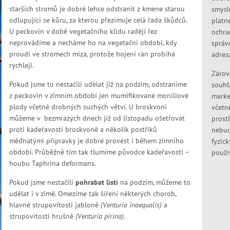
starších stromů je dobré lehce odstranit z kmene starou
smysl
odlupující se kůru, za kterou přezimuje celá řada škůdců.
platn
U peckovin v době vegetačního klidu raději řez
ochra
neprovádíme a necháme ho na vegetační období, kdy
správ
proudí ve stromech míza, protože hojení ran probíhá
adres
rychleji.
Zárov
Pokud jsme to nestačili udělat již na podzim, odstraníme
souhl
z peckovin v zimním období jen mumifikované moniliové
marke
plody včetně drobných suchých větví. U broskvoní
včetn
můžeme v bezmrazých dnech již od listopadu ošetřovat
prostř
proti kadeřavosti broskvoně a několik postřiků
nebud
měďnatými přípravky je dobré provést i během zimního
fyzic
období. Průběžně tím tak tlumíme původce kadeřavosti –
použí
houbu Taphrina deformans.
Pokud jsme nestačili
pohrabat listí
na podzim, můžeme to
udělat i v zimě. Omezíme tak šíření některých chorob,
hlavně strupovitosti jabloně
(Venturia inaequalis)
a
strupovitosti hrušně
(Venturia pirina)
.