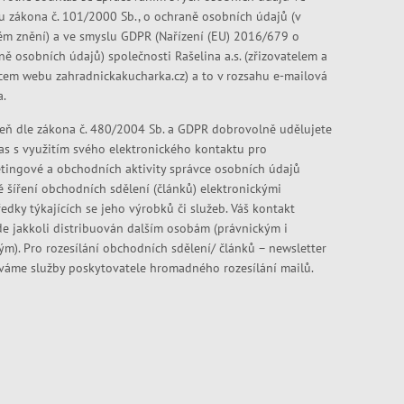
u zákona č. 101/2000 Sb., o ochraně osobních údajů (v
ém znění) a ve smyslu GDPR (Nařízení (EU) 2016/679 o
ně osobních údajů) společnosti Rašelina a.s. (zřizovatelem a
cem webu zahradnickakucharka.cz) a to v rozsahu e-mailová
a.
eň dle zákona č. 480/2004 Sb. a GDPR dobrovolně udělujete
as s využitím svého elektronického kontaktu pro
tingové a obchodních aktivity správce osobních údajů
ě šíření obchodních sdělení (článků) elektronickými
edky týkajících se jeho výrobků či služeb. Váš kontakt
e jakkoli distribuován dalším osobám (právnickým i
kým). Pro rozesílání obchodních sdělení/ článků – newsletter
váme služby poskytovatele hromadného rozesílání mailů.