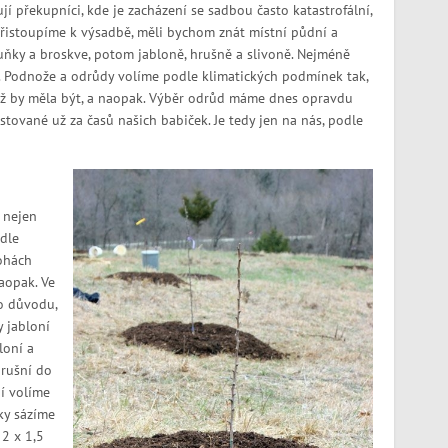
 překupníci, kde je zacházení se sadbou často katastrofální,
 přistoupíme k výsadbě, měli bychom znát místní půdní a
uňky a broskve, potom jabloně, hrušně a slivoně. Nejméně
b. Podnože a odrůdy volíme podle klimatických podmínek tak,
ož by měla být, a naopak. Výběr odrůd máme dnes opravdu
stované už za časů našich babiček. Je tedy jen na nás, podle
 nejen
dle
lohách
aopak. Ve
o důvodu,
 jabloní
loní a
hrušní do
í volíme
ky sázíme
 2 x 1,5