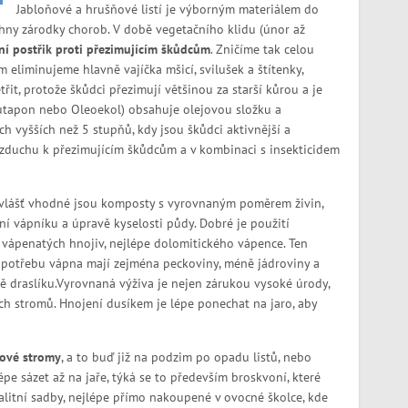
Jabloňové a hrušňové listí je výborným materiálem do
echny zárodky chorob. V době vegetačního klidu (únor až
ní postřik proti přezimujícím škůdcům
. Zničíme tak celou
m eliminujeme hlavně vajíčka mšicí, svilušek a štítenky,
it, protože škůdci přezimují většinou za starší kůrou a je
. Futapon nebo Oleoekol) obsahuje olejovou složku a
ách vyšších než 5 stupňů, kdy jsou škůdci aktivnější a
 vzduchu k přezimujícím škůdcům a v kombinaci s insekticidem
Zvlášť vhodné jsou komposty s vyrovnaným poměrem živin,
 vápníku a úpravě kyselosti půdy. Dobré je použití
vápenatých hnojiv, nejlépe dolomitického vápence. Ten
 potřebu vápna mají zejména peckoviny, méně jádroviny a
 draslíku.Vyrovnaná výživa je nejen zárukou vysoké úrody,
h stromů. Hnojení dusíkem je lépe ponechat na jaro, aby
ové stromy
, a to buď již na podzim po opadu listů, nebo
lépe sázet až na jaře, týká se to především broskvoní, které
alitní sadby, nejlépe přímo nakoupené v ovocné školce, kde