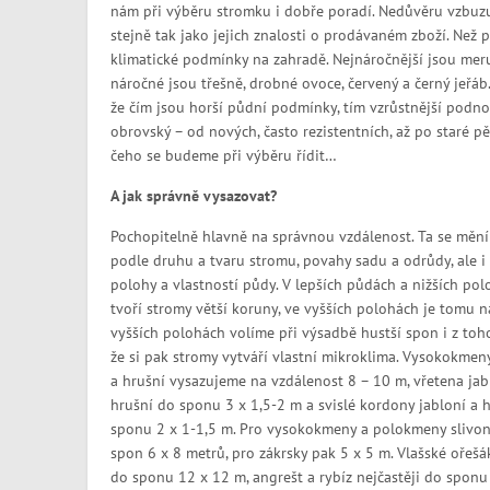
nám při výběru stromku i dobře poradí. Nedůvěru vzbuzují
stejně tak jako jejich znalosti o prodávaném zboží. Než
klimatické podmínky na zahradě. Nejnáročnější jsou mer
náročné jsou třešně, drobné ovoce, červený a černý jeřá
že čím jsou horší půdní podmínky, tím vzrůstnější podn
obrovský – od nových, často rezistentních, až po staré pě
čeho se budeme při výběru řídit…
A jak správně vysazovat?
Pochopitelně hlavně na správnou vzdálenost. Ta se mění
podle druhu a tvaru stromu, povahy sadu a odrůdy, ale i 
polohy a vlastností půdy. V lepších půdách a nižších po
tvoří stromy větší koruny, ve vyšších polohách je tomu n
vyšších polohách volíme při výsadbě hustší spon i z toh
že si pak stromy vytváří vlastní mikroklima. Vysokokmeny
a hrušní vysazujeme na vzdálenost 8 – 10 m, vřetena jab
hrušní do sponu 3 x 1,5-2 m a svislé kordony jabloní a 
sponu 2 x 1-1,5 m. Pro vysokokmeny a polokmeny slivon
spon 6 x 8 metrů, pro zákrsky pak 5 x 5 m. Vlašské ořešá
do sponu 12 x 12 m, angrešt a rybíz nejčastěji do sponu