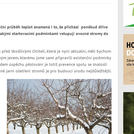
diční průběh teplot znamená i to, že přichází poněkud dříve
s jakými startovacími podmínkami vstupují ovocné stromy do
ů
před škodlivými činiteli, která je nyní aktuální, měli bychom
ým jevem, kterému jsme sami připravili existenční podmínky
em úspěchu pěstování je totiž prevence spolu se znalostí
ně jarní ošetření stromů je pro budoucí úrodu nejdůležitější.