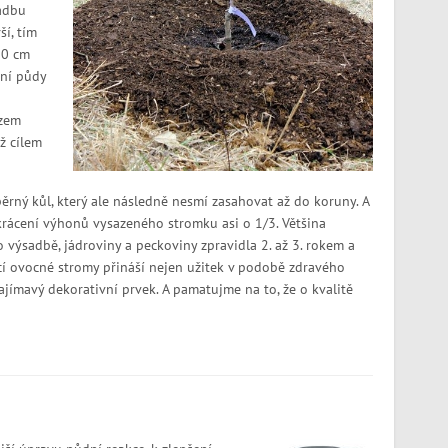
sadbu
ší, tím
70 cm
ní půdy
ezem
ž cílem
ěrný kůl, který ale následně nesmí zasahovat až do koruny. A
krácení výhonů vysazeného stromku asi o 1/3. Většina
 výsadbě, jádroviny a peckoviny zpravidla 2. až 3. rokem a
cí ovocné stromy přináší nejen užitek v podobě zdravého
ajímavý dekorativní prvek. A pamatujme na to, že o kvalitě