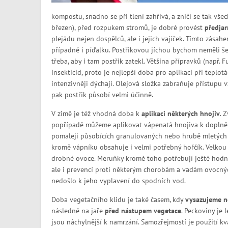
kompostu, snadno se při tlení zahřívá, a zničí se tak vš
březen), před rozpukem stromů, je dobré provést
předjar
plejádu nejen dospělců, ale i jejich vajíček. Tímto zásahe
případně i píďalku. Postřikovou jíchou bychom neměli šetř
třeba, aby i tam postřik zatekl. Většina přípravků (např
insekticid, proto je nejlepší doba pro aplikaci při teplot
intenzivněji dýchají. Olejová složka zabraňuje přístupu
pak postřik působí velmi účinně.
V zimě je též vhodná doba k
aplikaci některých hnojiv
. 
popřípadě můžeme aplikovat vápenatá hnojiva k doplnění
pomaleji působících granulovaných nebo hrubě mletých 
kromě vápníku obsahuje i velmi potřebný hořčík. Velkou
drobné ovoce. Meruňky kromě toho potřebují ještě hodně
ale i prevencí proti některým chorobám a vadám ovocnýc
nedošlo k jeho vyplavení do spodních vod.
Doba vegetačního klidu je také časem, kdy
vysazujeme n
následně na jaře
před nástupem vegetace
. Peckoviny je 
jsou náchylnější k namrzání. Samozřejmostí je použití kv