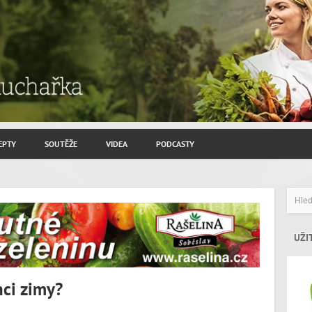
EPTY
SOUTĚŽE
VIDEA
PODCASTY
ROZHOVORY JIŘÍ SAVINEC
ZAHRADNIČENÍ
ZAJÍMAVÍ HOSTÉ
UŽI
nci zimy?