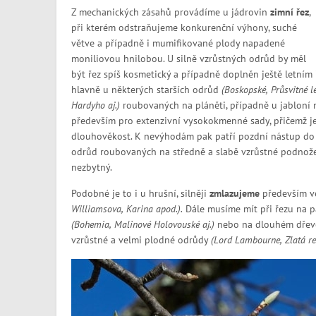
Z mechanických zásahů provádíme u jádrovin
zimní řez
,
při kterém odstraňujeme konkurenční výhony, suché
větve a případně i mumifikované plody napadené
moniliovou hnilobou. U silně vzrůstných odrůd by měl
být řez spíš kosmetický a případně doplněn ještě letním ř
hlavně u některých starších odrůd
(Boskopské, Průsvitné l
Hardyho aj.)
roubovaných na pláněti, případně u jabloní 
především pro extenzivní vysokokmenné sady, přičemž j
dlouhověkost. K nevýhodám pak patří pozdní nástup do 
odrůd roubovaných na středně a slabě vzrůstné podnože 
nezbytný.
Podobné je to i u hrušní, silněji
zmlazujeme
především v
Williamsova, Karina apod.).
Dále musíme mít při řezu na pa
(Bohemia, Malinové Holovouské aj.)
nebo na dlouhém dře
vzrůstné a velmi plodné odrůdy
(Lord Lambourne, Zlatá re