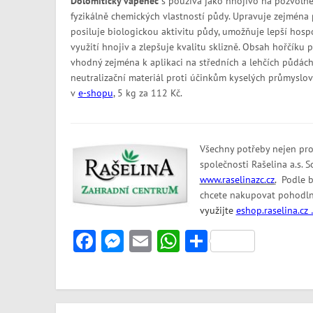
Dolomitický vápenec
s používá jako hnojivo na pozvolněj
fyzikálně chemických vlastností půdy. Upravuje zejména p
posiluje biologickou aktivitu půdy, umožňuje lepší hosp
využití hnojiv a zlepšuje kvalitu sklizně. Obsah hořčíku p
vhodný zejména k aplikaci na středních a lehčích půdách
neutralizační materiál proti účinkům kyselých průmyslov
v
e-shopu
, 5 kg za 112 Kč.
Všechny potřeby nejen pro
společnosti Rašelina a.s. 
www.raselinazc.cz
.
Podle by
chcete nakupovat pohodln
využ
ijte
eshop.raselina.cz 
Facebook
Messenger
Email
WhatsApp
Share