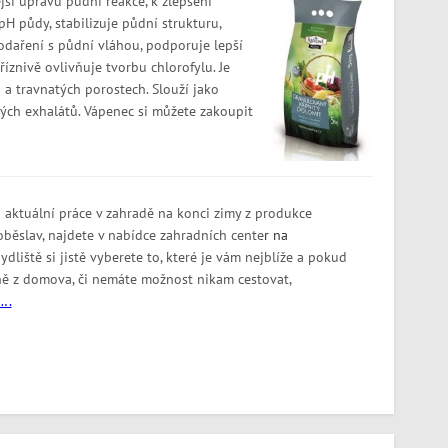
ší úpravu půdní reakce, k zlepšení
H půdy, stabilizuje půdní strukturu,
odaření s půdní vláhou, podporuje lepší
říznivě ovlivňuje tvorbu chlorofylu. Je
 a travnatých porostech. Slouží jako
ých exhalátů. Vápenec si můžete zakoupit
 aktuální práce v zahradě na konci zimy z produkce
Soběslav, najdete v nabídce zahradních cente
r na
dliště si jistě vyberete to, které je vám nejblíže a pokud
ě z domova, či nemáte možnost nikam cestovat,
….