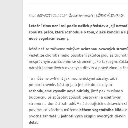
Vložil
REDAKCE
| 22.1.2024 |
Žádné komentáře
|
UŽITKOVÁ ZAHRADA
Letošní zima není asi podle našich představ a její netra
spousta práce, která rozhoduje o tom, v jaké kondici a 
nové vegetační sezony.
Ještě než se začneme zabývat
ochranou ovocných strom
vědět, že choroba nebo působení škůdce jsou až druhotn
nesprávným zacházením se stromem jako takovým. Základ
nároků jednotlivých ovocných dřevin a právě zimní a čas
Tu můžeme ovlivnit jak mechanickými zásahy, tak i
pomocí chemie. Nástup jara je také doba, kdy s
e
rozhodujeme vysadit nové odrůdy
, jimž pak musíme v
budoucnu přizpůsobit způsob pěstování a ošetřování
stromů na domácí zahradě. V následujících odstavcích si
povíme, co všechno můžeme
během vegetačního klidu
v
ovocné zahradě u
jednotlivých skupin ovocných dřevin
dělat
.