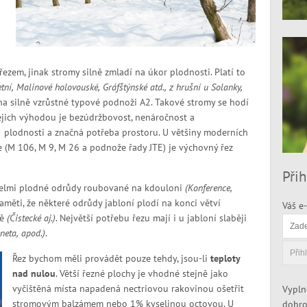
ezem, jinak stromy silně zmladí na úkor plodnosti. Platí to
etní, Malinové holovouské, Gráfštýnské atd., z hrušní u Solanky,
na silně vzrůstné typové podnoži A2. Takové stromy se hodí
ejich výhodou je bezúdržbovost, nenáročnost a
plodnosti a značná potřeba prostoru. U většiny moderních
(M 106, M 9, M 26 a podnože řady JTE) je výchovný řez
Přih
elmi plodné odrůdy roubované na kdouloni
(Konference,
měti, že některé odrůdy jabloní plodí na konci větví
Váš e-
vě
(Čistecké aj.)
. Největší potřebu řezu mají i u jabloní slaběji
neta, apod.)
.
Řez bychom měli provádět pouze tehdy, jsou-li
teploty
nad nulou
. Větší řezné plochy je vhodné stejně jako
vyčištěná místa napadená nectriovou rakovinou ošetřit
Vypln
stromovým balzámem nebo 1% kyselinou octovou. U
dobro