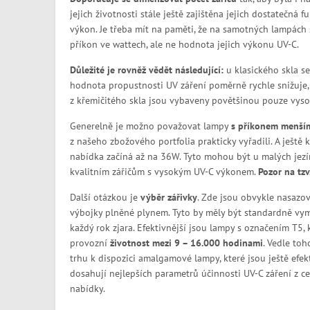
jejich životnosti stále ještě zajištěna jejich dostatečná f
výkon. Je třeba mít na paměti, že na samotných lampách 
příkon ve wattech, ale ne hodnota jejich výkonu UV-C.
Důležité je rovněž vědět následující:
u klasického skla s
hodnota propustnosti UV záření poměrně rychle snižuje, 
z křemičitého skla jsou vybaveny povětšinou pouze vysoce
Generelně je možno považovat lampy
s příkonem menší
z našeho zbožového portfolia prakticky vyřadili. A ještě k
nabídka začíná až na 36W. Tyto mohou být u malých jezír
kvalitním zářičům s vysokým UV-C výkonem.
Pozor na tz
Další otázkou je
výběr zářivky
. Zde jsou obvykle nasazo
výbojky plněné plynem. Tyto by měly být standardně v
každý rok zjara. Efektivnější jsou lampy s označením T5, 
provozní
životnost mezi 9 – 16.000 hodinami
. Vedle toh
trhu k dispozici amalgamové lampy, které jsou ještě efekt
dosahují nejlepších parametrů účinnosti UV-C záření z cel
nabídky.