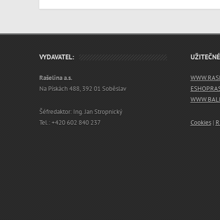
VYDAVATEL:
UŽITEČN
Rašelina a.s.
WWW.RASE
Na Pískách 488, 392 01 Soběslav
ESHOP.RA
WWW.BALN
Šéfredaktor: Ing. Jan Stropnický
Tel.: +420 602 840 237
Cookies
|
R