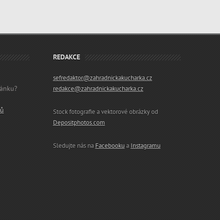
REDAKCE
sefredaktor@zahradnickakucharka.cz
lánku?
redakce@zahradnickakucharka.cz
ků
Stock fotografie a vektorové obrázky od
Depositphotos.com
Sledujte nás na
Facebooku
a
Instagramu