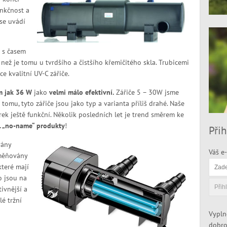
unkčnost a
se uvádí
e s časem
než je tomu u tvrdšího a čistšího křemičitého skla. Trubicemi
 kvalitní UV-C zářiče.
m jak 36 W
jako
velmi málo efektivní.
Zářiče 5 – 30W jsme
 tomu, tyto zářiče jsou jako typ a varianta příliš drahé. Naše
ek ještě funkční. Několik posledních let je trend směrem ke
v. „no-name“ produkty
!
Přih
vány
Váš e-
yměňovány
které mají
o jsou na
ivnější a
é tržní
Vypln
dobro