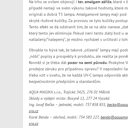
Na trhu se ovšem objevují i
tzv. amalgam zářiče
, které v
případě nemají ve svém výkonu takové hodnoty, které má
originál a dobrá T5 lampa. Amalgamové lampy mají pod
skryté rtuťové kuličky. Za provozu se tyto kuličky postu
Tento efekt se dá odstranit tím, že se na sklo nanese „z
který tento jev eliminuje. Pokud není tento zlatý bod 
natlačený/“nalepený“, je možno vycházet s určitostí z to
Obvykle to bývá tak, že takové „ošizené“ lampy mají pod
„nóbl“ popisy a prospekty k produktu, ale realita je poně
Rovněž si je třeba dát
pozor na zemi původu
. Poskytne 
prodejce záruku pro případnou opravu? V neposlední řa
třeba vzít v úvahu, že ne každá UV-C lampa odpovídá ak
bezpečnostním předpisům a standardům.
AQUA MAGIKA s.r.o.,
Trojická 3425, 276 01 Mělník
Sklady a výdejní místo: Bosyně 11, 277 24 Vysoká
Ing. Josef Bečka – jednatel, mobil: 737 858 855,
becka@aqua
sro.cz
Karel Benda – obchod, mobil: 734 583 227,
benda@aquamag
sro.cz