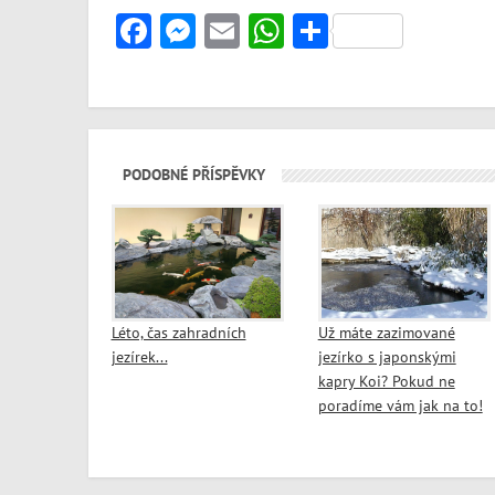
Facebook
Messenger
Email
WhatsApp
Share
PODOBNÉ PŘÍSPĚVKY
Léto, čas zahradních
Už máte zazimované
jezírek...
jezírko s japonskými
kapry Koi? Pokud ne
poradíme vám jak na to!