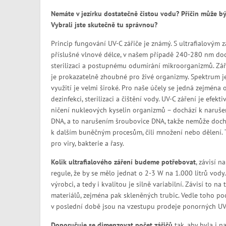
Nemáte v jezírku dostatečně čistou vodu? Příčin může být 
Vybrali jste skutečně tu správnou?
Princip fungování UV-C zářiče je známý. S ultrafialovým 
příslušné vlnové délce, v našem případě 240-280 nm doc
sterilizaci a postupnému odumírání mikroorganizmů. Zář
je prokazatelně zhoubné pro živé organizmy. Spektrum j
využití je velmi široké. Pro naše účely se jedná zejména 
dezinfekci, sterilizaci a čištění vody. UV-C záření je efektiv
ničení nukleových kyselin organizmů – dochází k narušen
DNA, a to narušením šroubovice DNA, takže nemůže doch
k dalším buněčným procesům, čili množení nebo dělení. T
pro viry, bakterie a řasy.
Kolik ultrafialového záření budeme potřebovat
, závisí n
regule, že by se mělo jednat o 2-3 W na 1.000 litrů vody
výrobci, a tedy i kvalitou je silně variabilní. Závisí to 
materiálů, zejména pak skleněných trubic. Vedle toho po
v poslední době jsou na vzestupu prodeje ponorných UV
Doporučuje se dimenzovat počet zářičů
tak, aby byla i n