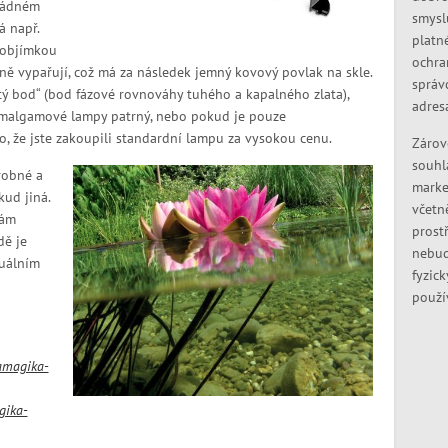
 žádném
smysl
 např.
platn
 objímkou
ochra
pně vypařují, což má za následek jemný kovový povlak na skle.
správ
latý bod“ (bod fázové rovnováhy tuhého a kapalného zlata),
adres
u amalgamové lampy patrný, nebo pokud je pouze
ho, že jste zakoupili standardní lampu za vysokou cenu.
Zárov
souhl
robné a
marke
kud jiná.
včetn
Vám
prostř
dě je
nebud
tuálním
fyzic
použí
magika-
ika-