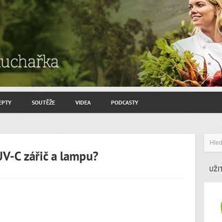
EPTY
SOUTĚŽE
VIDEA
PODCASTY
ROZHOVORY JIŘÍ SAVINEC
ZAHRADNIČENÍ
UV-C zářič a lampu?
ZAJÍMAVÍ HOSTÉ
UŽI