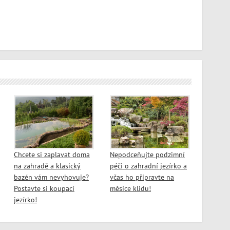
Chcete si zaplavat doma
Nepodceňujte podzimní
na zahradě a klasický
péči o zahradní jezírko a
bazén vám nevyhovuje?
včas ho připravte na
Postavte si koupací
měsíce klidu!
jezírko!