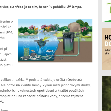
více, ale třeba je to tím, že není v pořádku UV lampa.
zářením o
hází ke
ení UV-C
eho
o
ní při
í jejich
ázet
o platí i
a velikosti jezírka. V podstatě existuje určitá všeobecná
. Ale pozor na kvalitu lampy. Výkon mezi jednotlivými druhy,
na technických okolnostech opotřebení a kvalitě použitých
chopitelně i na kapacitě průtoku vody, přičemž zejména
-C.
a konci