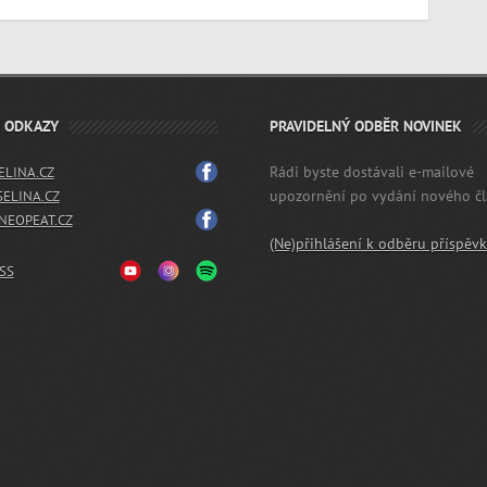
É ODKAZY
PRAVIDELNÝ ODBĚR NOVINEK
Rádi byste dostávali e-mailové
LINA.CZ
upozornění po vydání nového č
SELINA.CZ
EOPEAT.CZ
(Ne)přihlášení k odběru příspěv
SS