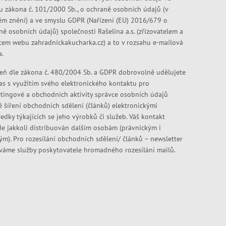
u zákona č. 101/2000 Sb., o ochraně osobních údajů (v
ém znění) a ve smyslu GDPR (Nařízení (EU) 2016/679 o
ně osobních údajů) společnosti Rašelina a.s. (zřizovatelem a
cem webu zahradnickakucharka.cz) a to v rozsahu e-mailová
a.
eň dle zákona č. 480/2004 Sb. a GDPR dobrovolně udělujete
as s využitím svého elektronického kontaktu pro
tingové a obchodních aktivity správce osobních údajů
ě šíření obchodních sdělení (článků) elektronickými
edky týkajících se jeho výrobků či služeb. Váš kontakt
e jakkoli distribuován dalším osobám (právnickým i
kým). Pro rozesílání obchodních sdělení/ článků – newsletter
váme služby poskytovatele hromadného rozesílání mailů.