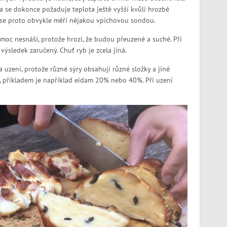
 se dokonce požaduje teplota ještě vyšší kvůli hrozbě
a se proto obvykle měří nějakou vpichovou sondou.
y moc nesnáší, protože hrozí, že budou přeuzené a suché. Při
ýsledek zaručený. Chuť ryb je zcela jiná.
 uzení, protože různé sýry obsahují různé složky a jiné
tě, příkladem je například eidam 20% nebo 40%. Při uzení