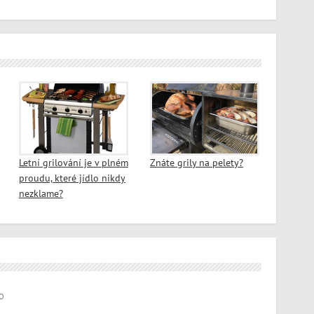
Letní grilování je v plném
Znáte grily na pelety?
proudu, které jídlo nikdy
nezklame?
O