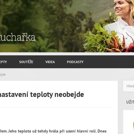
EPTY
SOUTĚŽE
VIDEA
PODCASTY
ROZHOVORY JIŘÍ SAVINEC
ejde
ZAHRADNIČENÍ
nastavení teploty neobejde
ZAJÍMAVÍ HOSTÉ
UŽI
m. Jeho teplota už tehdy hrála při uzení hlavní roli. Dnes