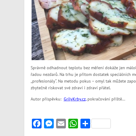
Správně odhadnout teplotu bez měření dokáže jen málok
řadou nezdarů. Na trhu je přitom dostatek speciálních měř
„profesionály“. Na metodu pokus – omyl tak můžete zap
zbytečně riskovat své zdraví i zdraví přátel.
Autor příspěvku:
GrilyKrby.cz
,
pokračování příště…
Facebook
Messenger
Email
WhatsApp
Share