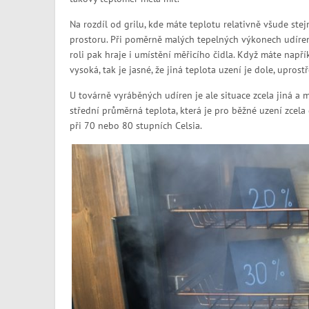
Na rozdíl od grilu, kde máte teplotu relativně všude stej
prostoru. Při poměrně malých tepelných výkonech udíren 
roli pak hraje i umístění měřicího čidla. Když máte např
vysoká, tak je jasné, že jiná teplota uzení je dole, uprost
U továrně vyráběných udíren je ale situace zcela jiná a 
střední průměrná teplota, která je pro běžné uzení zcela 
při 70 nebo 80 stupních Celsia.