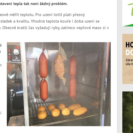
astavení tepla tak není žádný problém.
sně měřit teplotu. Pro uzení totiž platí přesný
ýsledek a kvalitu. Vhodná teplota kouře i doba uzení se
 Obecně kratší čas vyžadují ryby, zatímco vepřové maso si v
ě
0
o
í