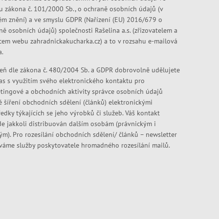
u zákona č. 101/2000 Sb., o ochraně osobních údajů (v
ém znění) a ve smyslu GDPR (Nařízení (EU) 2016/679 o
ně osobních údajů) společnosti Rašelina a.s. (zřizovatelem a
cem webu zahradnickakucharka.cz) a to v rozsahu e-mailová
a.
eň dle zákona č. 480/2004 Sb. a GDPR dobrovolně udělujete
as s využitím svého elektronického kontaktu pro
tingové a obchodních aktivity správce osobních údajů
ě šíření obchodních sdělení (článků) elektronickými
edky týkajících se jeho výrobků či služeb. Váš kontakt
e jakkoli distribuován dalším osobám (právnickým i
kým). Pro rozesílání obchodních sdělení/ článků – newsletter
váme služby poskytovatele hromadného rozesílání mailů.