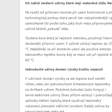
trh nabízí moderní udírny, které mají vestavěná čidla. N
Na rozdíl od grilování musíme při uzení kontrolovat a pře
technologický postup, který zaručí ten nejoptimálnější v
samozřejmě liší podle toho, jaký druh masa připravujeme.
udírně klidně „pobude“ déle.
Studený kouř, který je nejstarší metodou, používají hlavn
zkušenější příznivci uzení. V udírně udržují teplotu do 2
°C. Nejběžněji se při domácím uzení ale používá metoda
takzvaného teplého kouře, kdy se maso udí při teplotě d
60 °C.
Jednoduché udírny domácí výroby kvalitu nezaručí
V udírnách domácí výroby se ale teplota buď neměří
vůbec, nebo jen jednoduchými bimetalovými teploměry
na dvířkách udíren. Podobně, bohužel, často fungují i
levné elektrické udírny. Dnes přitom existují i pokročilejš
způsoby měření teploty, které využívají teploměry
vybavené přesnými měřicími sondami. Každá udírna by
takový teploměr měla mít.