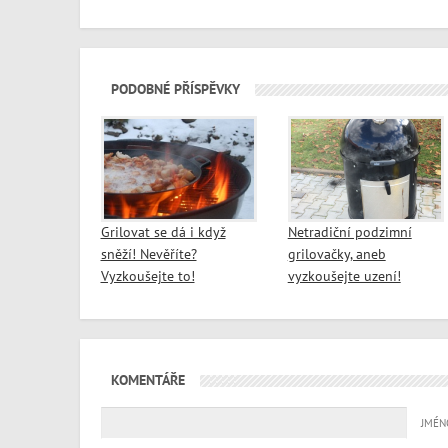
PODOBNÉ PŘÍSPĚVKY
Grilovat se dá i když
Netradiční podzimní
sněží! Nevěříte?
grilovačky, aneb
Vyzkoušejte to!
vyzkoušejte uzení!
KOMENTÁŘE
JMÉN