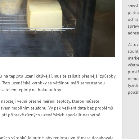
smysl
platn
ochra
správ
adres
Zárov
souhl
marke
včetn
prostř
 na teplotu uzení citlivější, musíte zajistit přesnější způsoby
nebud
ů. Tyto uzenářské výrobky se většinou měří samostatnou
fyzic
azatelem teploty na boku udírny.
použí
nabízejí velmi přesné měření teploty, kterou můžete
a svém mobilním telefonu. Vy pak veškerá data bez problémů
je při přípravě různých uzenářských specialit nezbytné.
ých výrobků je nutné, aby teplota uvnitř masa dosahovala