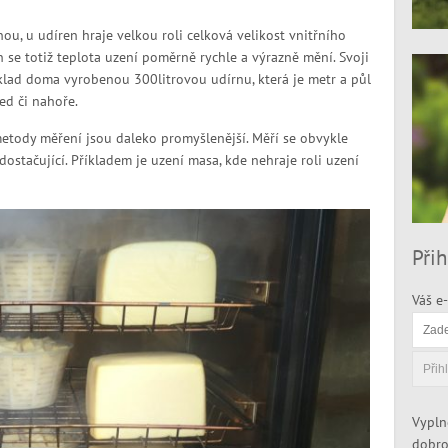
nou, u udíren hraje velkou roli celková velikost vnitřního
se totiž teplota uzení poměrně rychle a výrazně mění. Svoji
íklad doma vyrobenou 300litrovou udírnu, která je metr a půl
řed či nahoře.
metody měření jsou daleko promyšlenější. Měří se obvykle
dostačující. Příkladem je uzení masa, kde nehraje roli uzení
Přih
Váš e-
Vypln
dobro