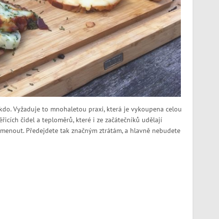
do. Vyžaduje to mnohaletou praxi, která je vykoupena celou
icích čidel a teploměrů, které i ze začátečníků udělají
omenout. Předejdete tak značným ztrátám, a hlavně nebudete