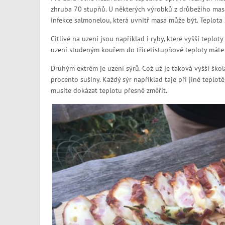
zhruba 70 stupňů. U některých výrobků z drůbežího masa
infekce salmonelou, která uvnitř masa může být. Teplot
Citlivé na uzení jsou například i ryby, které vyšší teplot
uzení studeným kouřem do třicetistupňové teploty máte v
Druhým extrém je uzení sýrů. Což už je taková vyšší škola
procento sušiny. Každý sýr například taje při jiné teplo
musíte dokázat teplotu přesně změřit.