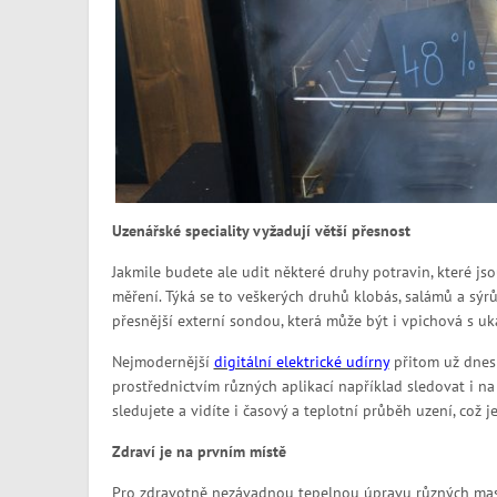
Uzenářské speciality vyžadují větší přesnost
Jakmile budete ale udit některé druhy potravin, které jsou
měření. Týká se to veškerých druhů klobás, salámů a sýr
přesnější externí sondou, která může být i vpichová s uk
Nejmodernější
digitální elektrické udírny
přitom už dnes 
prostřednictvím různých aplikací například sledovat i n
sledujete a vidíte i časový a teplotní průběh uzení, což 
Zdraví je na prvním místě
Pro zdravotně nezávadnou tepelnou úpravu různých masn