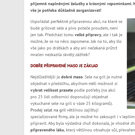
příjemně naplněnými žaludky a krásnými vzpomínkami. 
vše je potřeba důkladně zorganizovat!
Uspořádat perfektně připravenou akci, na které se
bude grilovat sele a pivo poteče proudem, není
jen tak. Předchází tomu
velké přípravy
, ale i tak je
možné, že se na něco zapomene. Jak na to, aby šlo
vše jako po drátkách a aby ani nečekaná průtrž
mračen nezkazila skvělý zážitek?
DOBŘE PŘIPRAVENÉ MASO JE ZÁKLAD
Nejdůležitější je
dobré maso
. Sele na gril je nutné
objednat v předstihu, abychom měli možnost si
vybrat velikost prasete
podle potřeby (na akci
pro 25 lidí odborníci doporučují objednat
vykuchané sele na gril o váze 25 kilogramů).
Prodej selat na gril
většinou zajišťují
specializované firmy, ale je možné ho zakoupit i v lepším
připravit. Aby byla výsledná chuť dokonalá, je vhodné 
připraveného láku
, který většinou obsahuje sůl, převaře