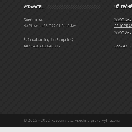
VYDAVATEL:
UŽITEČN
Rašelina a.s.
WWW.RASE
Na Pískách 488, 392 01 Soběslav
ESHOP.RA
WWW.BALN
Šéfredaktor: Ing. Jan Stropnický
Tel.: +420 602 840 237
Cookies
|
R
© 2015 - 2022 Rašelina a.s., všechna práva vyhrazena