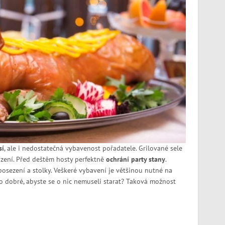
sí
, ale i nedostatečná vybavenost pořadatele. Grilované sele
ízení. Před deštěm hosty perfektně
ochrání party stany
.
 posezení a stolky. Veškeré vybavení je většinou nutné na
lo dobré, abyste se o nic nemuseli starat? Taková možnost