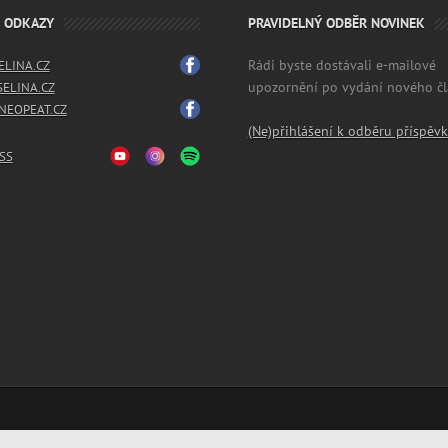
É ODKAZY
PRAVIDELNÝ ODBĚR NOVINEK
Rádi byste dostávali e-mailové
LINA.CZ
upozornění po vydání nového č
SELINA.CZ
EOPEAT.CZ
(Ne)přihlášení k odběru příspěv
SS