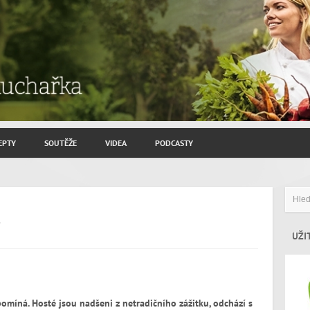
EPTY
SOUTĚŽE
VIDEA
PODCASTY
ROZHOVORY JIŘÍ SAVINEC
ZAHRADNIČENÍ
!
ZAJÍMAVÍ HOSTÉ
UŽI
pomíná. Hosté jsou nadšeni z netradičního zážitku, odchází s