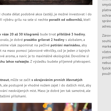
smysl
platn
 chcete dělat podobné akce častěji, je možné investovat i do
ochra
ři výběru grilu na sele si nechte
poradit od odborníků
, kteří
správ
adres
o váze 20 až 30 kilogramů
bude trvat
přibližně 3 hodiny
.
Zárov
lovalo, je dobré
prasátko grilovat 2 hodiny
s alobalem, a
souhl
esmíme však zapomínat na pečlivé
potírání marinádou
, aby
marke
 na maso pomocí jalovcové větvičky, což je jeden z tajných
včetn
cové aroma, a navíc je to maximálně ekologické. Dovolíme si
prostř
chu lehce nařezejte
. Z výsledku budete příjemně překvapeni.
nebud
fyzic
použí
átnout
, může se začít
s okrajováním prvních šťavnatých
ch, ale postupně je vhodné nožem zajet i do dalších míst, aby
vání neokrájených míst. Maso je dobré jen tak samotné, ale
dalšími přílohami.