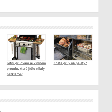
Letní grilování je v plném
Znáte grily na pelety?
proudu, které jídlo nikdy
nezklame?
O