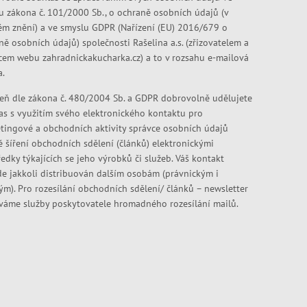
u zákona č. 101/2000 Sb., o ochraně osobních údajů (v
ém znění) a ve smyslu GDPR (Nařízení (EU) 2016/679 o
ně osobních údajů) společnosti Rašelina a.s. (zřizovatelem a
cem webu zahradnickakucharka.cz) a to v rozsahu e-mailová
a.
eň dle zákona č. 480/2004 Sb. a GDPR dobrovolně udělujete
as s využitím svého elektronického kontaktu pro
tingové a obchodních aktivity správce osobních údajů
ě šíření obchodních sdělení (článků) elektronickými
edky týkajících se jeho výrobků či služeb. Váš kontakt
e jakkoli distribuován dalším osobám (právnickým i
kým). Pro rozesílání obchodních sdělení/ článků – newsletter
váme služby poskytovatele hromadného rozesílání mailů.