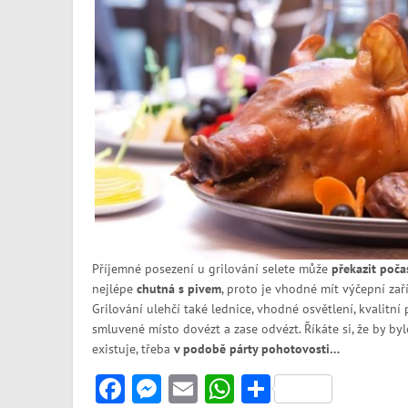
Příjemné posezení u grilování selete může
překazit poča
nejlépe
chutná s pivem
, proto je vhodné mít výčepní zař
Grilování ulehčí také lednice, vhodné osvětlení, kvalitní
smluvené místo dovézt a zase odvézt. Říkáte si, že by by
existuje, třeba
v podobě párty pohotovosti…
Facebook
Messenger
Email
WhatsApp
Share