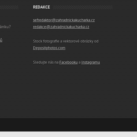
REDAKCE
sefredaktor@zahradnickakucharka.cz
lánku?
redakce@zahradnickakucharka.cz
ků
Stock fotografie a vektorové obrázky od
Depositphotos.com
Sledujte nás na
Facebooku
a
Instagramu