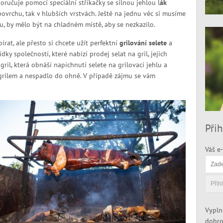
oručuje pomocí speciální stříkačky se silnou jehlou l
ák
povrchu, tak v hlubších vrstvách. Ještě na jednu věc si musíme
ku, by mělo být na chladném místě, aby se nezkazilo.
írat, ale přesto si chcete užít perfektní
grilování selete
a
y společností, které nabízí prodej selat na gril, jejich
il, která obnáší napíchnutí selete na grilovací jehlu a
 grilem a nespadlo do ohně. V případě zájmu se vám
Přih
Váš e-
Vypln
dobro