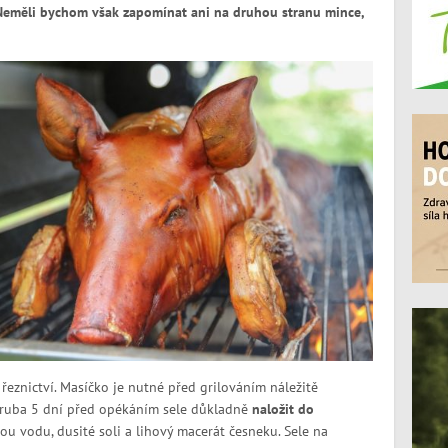
Neměli bychom však zapomínat ani na druhou stranu mince,
 řeznictví. Masíčko je nutné před grilováním náležitě
zhruba 5 dní před opékáním sele důkladně
naložit do
nou vodu, dusité soli a lihový macerát česneku. Sele na