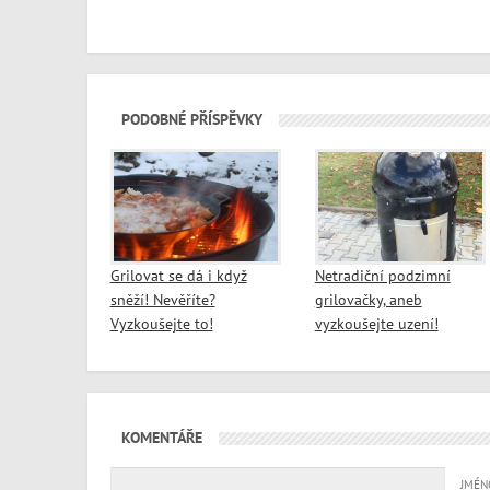
PODOBNÉ PŘÍSPĚVKY
Grilovat se dá i když
Netradiční podzimní
sněží! Nevěříte?
grilovačky, aneb
Vyzkoušejte to!
vyzkoušejte uzení!
KOMENTÁŘE
JMÉN