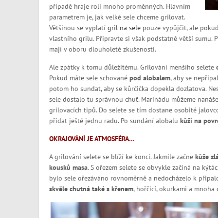
případě hraje roli mnoho proměnných. Hlavním
parametrem je, jak velké sele chceme grilovat.
Většinou se vyplatí
gril na sele
pouze vypůjčit, ale pokud
vlastního grilu. Připravte si však podstatně větší sumu. P
mají v oboru dlouholeté zkušenosti.
Ale zpátky k tomu důležitému. Grilování menšího selete
Pokud máte sele schované
pod alobalem
, aby se nepřipa
potom ho sundat, aby se kůrčička dopekla dozlatova. N
sele dostalo tu správnou chuť. Marinádu můžeme nanášet
grilovacích tipů. Do selete se tím dostane osobité jalov
přidat ještě jednu radu. Po sundání alobalu
kůži na povr
OKRAJOVÁNÍ JE ATMOSFÉRA…
A grilování selete se blíží ke konci. Jakmile začne
kůže zl
kousků masa
. S ořezem selete se obvykle začíná na kýtá
bylo sele ořezáváno rovnoměrně a nedocházelo k připalo
skvěle chutná také s křenem
, hořčicí, okurkami a mnoha 