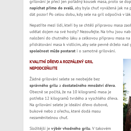
grilování je přeci jen pořádný kousek masa, proto se dop
napíchat přímo do svalů
, aby byla chuť vyvážená jak na 
dát pozor! Po celou dobu, kdy sele na gril odpočívá v lá
Nepatříte mezi lidi, kteří by se chtěli přípravou masa zaob
udělat dojem na své hosty? Nezoufejte. Na trhu jsou nabídk
naložení do chutného láku a celkovou přípravu masa na gr
přidrátování masa k vidlicím, aby sele pevně drželo nad
společnost může postarat
i o samotné grilování.
KVALITNÍ DŘEVO A ROZPÁLENÝ GRIL
NEPODCEŇUJTE
Žádné grilování selete se neobejde bez
správného grilu
a
dostatečného množství dřeva
.
Obecně se počítá, že na 10 kilogramů masa je
potřeba 12 kilogramů tvrdého a vyschlého dřeva.
Na grilování selete je ideální dřevo dubové,
bukové nebo z ořechu, které dodá masu
nezaměnitelnou chuť.
Složitější je
výběr vhodného grilu
. V takovém