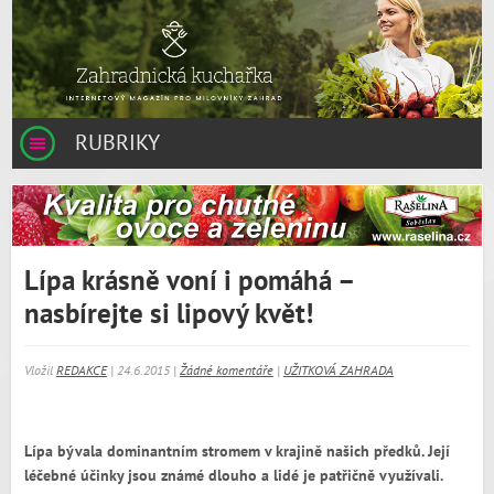
RUBRIKY
Lípa krásně voní i pomáhá –
nasbírejte si lipový květ!
Vložil
REDAKCE
| 24.6.2015 |
Žádné komentáře
|
UŽITKOVÁ ZAHRADA
Lípa bývala dominantním stromem v krajině našich předků. Její
léčebné účinky jsou známé dlouho a lidé je patřičně využívali.