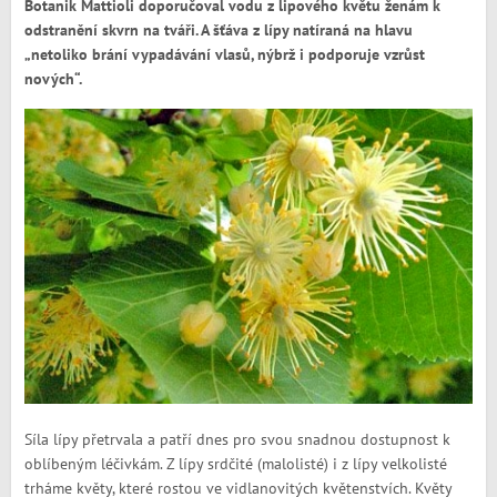
Botanik Mattioli doporučoval vodu z lipového květu ženám k
odstranění skvrn na tváři. A šťáva z lípy natíraná na hlavu
„netoliko brání vypadávání vlasů, nýbrž i podporuje vzrůst
nových“.
Síla lípy přetrvala a patří dnes pro svou snadnou dostupnost k
oblíbeným léčivkám. Z lípy srdčité (malolisté) i z lípy velkolisté
trháme květy, které rostou ve vidlanovitých květenstvích. Květy