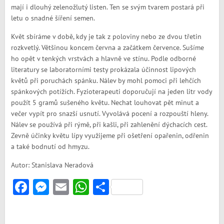
mají i dlouhý zelenožlutý listen. Ten se svým tvarem postará při
letu o snadné šíření semen.
Květ sbíráme v době, kdy je tak z poloviny nebo ze dvou třetin
rozkvetlý. Většinou koncem června a začátkem července. Sušíme
ho opět v tenkých vrstvách a hlavně ve stínu. Podle odborné
literatury se laboratorními testy prokázala účinnost lipových
květů při poruchách spánku. Nálev by mohl pomoci při lehčích
spánkových potížích. Fyzioterapeuti doporučují na jeden litr vody
použít 5 gramů sušeného květu. Nechat louhovat pět minut a
večer vypít pro snazší usnutí. Vyvolává pocení a rozpouští hleny.
Nálev se používá při rýmě, při kašli, při zahlenění dýchacích cest.
Zevně účinky květu lípy využijeme při ošetření opařenin, odřenin
a také bodnutí od hmyzu.
Autor: Stanislava Neradová
Facebook
Messenger
Email
WhatsApp
Share