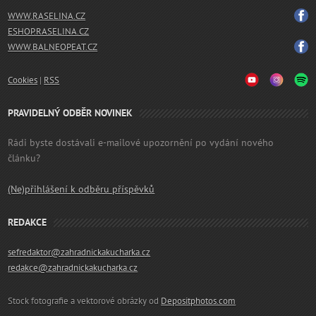
WWW.RASELINA.CZ
ESHOP.RASELINA.CZ
WWW.BALNEOPEAT.CZ
Cookies
|
RSS
PRAVIDELNÝ ODBĚR NOVINEK
Rádi byste dostávali e-mailové upozornění po vydání nového
článku?
(Ne)přihlášení k odběru příspěvků
REDAKCE
sefredaktor@zahradnickakucharka.cz
redakce@zahradnickakucharka.cz
Stock fotografie a vektorové obrázky od
Depositphotos.com