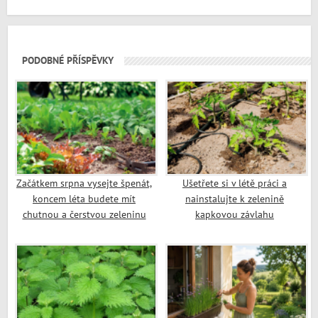
PODOBNÉ PŘÍSPĚVKY
Začátkem srpna vysejte špenát,
Ušetřete si v létě práci a
koncem léta budete mít
nainstalujte k zelenině
chutnou a čerstvou zeleninu
kapkovou závlahu