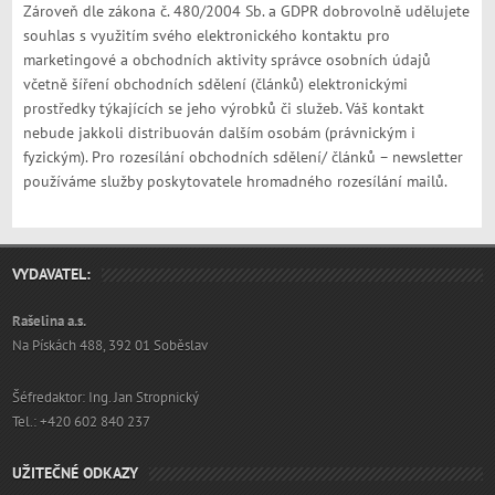
Zároveň dle zákona č. 480/2004 Sb. a GDPR dobrovolně udělujete
souhlas s využitím svého elektronického kontaktu pro
marketingové a obchodních aktivity správce osobních údajů
včetně šíření obchodních sdělení (článků) elektronickými
prostředky týkajících se jeho výrobků či služeb. Váš kontakt
nebude jakkoli distribuován dalším osobám (právnickým i
fyzickým). Pro rozesílání obchodních sdělení/ článků – newsletter
používáme služby poskytovatele hromadného rozesílání mailů.
VYDAVATEL:
Rašelina a.s.
Na Pískách 488, 392 01 Soběslav
Šéfredaktor: Ing. Jan Stropnický
Tel.: +420 602 840 237
UŽITEČNÉ ODKAZY