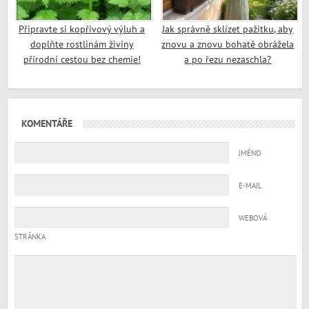
Připravte si kopřivový výluh a
Jak správně sklízet pažitku, aby
doplňte rostlinám živiny
znovu a znovu bohatě obrážela
přírodní cestou bez chemie!
a po řezu nezaschla?
KOMENTÁŘE
JMÉNO
E-MAIL
WEBOVÁ
STRÁNKA