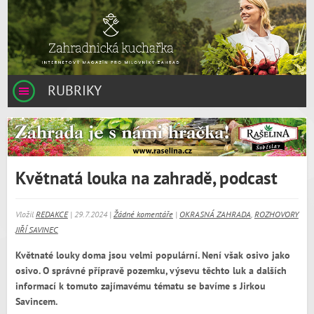
RUBRIKY
Květnatá louka na zahradě, podcast
Vložil
REDAKCE
| 29.7.2024 |
Žádné komentáře
|
OKRASNÁ ZAHRADA
,
ROZHOVORY
JIŘÍ SAVINEC
Květnaté louky doma jsou velmi populární. Není však osivo jako
osivo. O správné přípravě pozemku, výsevu těchto luk a dalších
informací k tomuto zajímavému tématu se bavíme s Jirkou
Savincem.