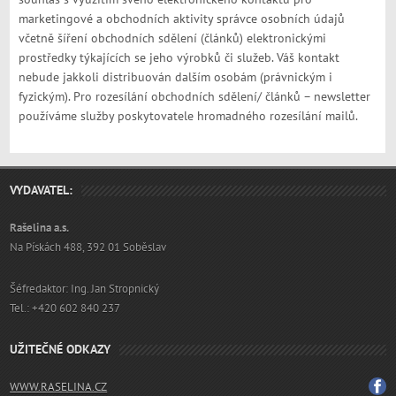
marketingové a obchodních aktivity správce osobních údajů
včetně šíření obchodních sdělení (článků) elektronickými
prostředky týkajících se jeho výrobků či služeb. Váš kontakt
nebude jakkoli distribuován dalším osobám (právnickým i
fyzickým). Pro rozesílání obchodních sdělení/ článků – newsletter
používáme služby poskytovatele hromadného rozesílání mailů.
VYDAVATEL:
Rašelina a.s.
Na Pískách 488, 392 01 Soběslav
Šéfredaktor: Ing. Jan Stropnický
Tel.: +420 602 840 237
UŽITEČNÉ ODKAZY
WWW.RASELINA.CZ