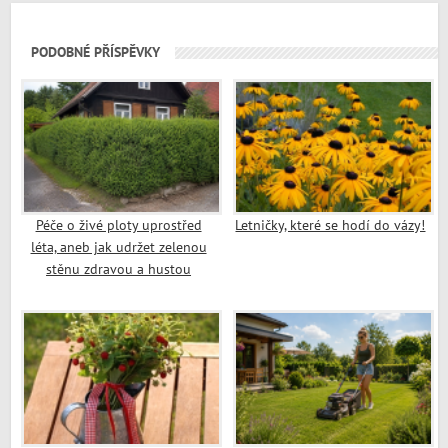
PODOBNÉ PŘÍSPĚVKY
Péče o živé ploty uprostřed
Letničky, které se hodí do vázy!
léta, aneb jak udržet zelenou
stěnu zdravou a hustou