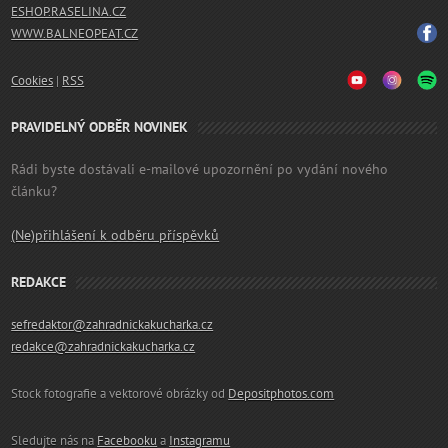
ESHOP.RASELINA.CZ
WWW.BALNEOPEAT.CZ
Cookies
|
RSS
PRAVIDELNÝ ODBĚR NOVINEK
Rádi byste dostávali e-mailové upozornění po vydání nového
článku?
(Ne)přihlášení k odběru příspěvků
REDAKCE
sefredaktor@zahradnickakucharka.cz
redakce@zahradnickakucharka.cz
Stock fotografie a vektorové obrázky od
Depositphotos.com
Sledujte nás na
Facebooku
a
Instagramu