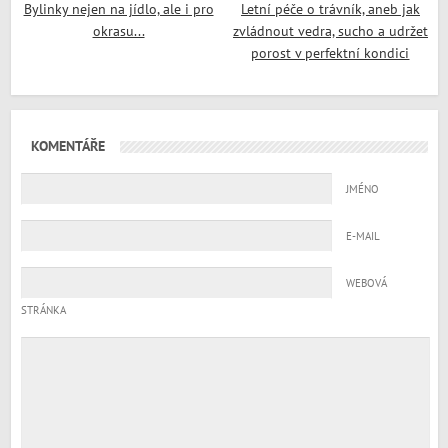
Bylinky nejen na jídlo, ale i pro
Letní péče o trávník, aneb jak
okrasu...
zvládnout vedra, sucho a udržet
porost v perfektní kondici
KOMENTÁŘE
JMÉNO
E-MAIL
WEBOVÁ
STRÁNKA