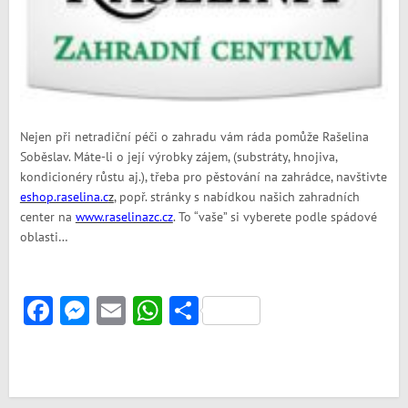
Nejen při netradiční péči o zahradu vám ráda pomůže Rašelina
Soběslav. Máte-li o její výrobky zájem, (substráty, hnojiva,
kondicionéry růstu aj.), třeba pro pěstování na zahrádce, navštivte
eshop.raselina.c
z
, popř. stránky s nabídkou našich zahradních
center na
www.raselinazc.cz
. To “vaše” si vyberete podle spádové
oblasti…
Facebook
Messenger
Email
WhatsApp
Share