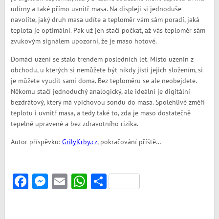
udírny a také přímo uvnitř masa. Na displeji si jednoduše
navolíte, jaký druh masa udíte a teploměr vám sám poradí, jaká
teplota je optimální. Pak už jen stačí počkat, až vás teploměr sám
zvukovým signálem upozorní, že je maso hotové.
Domácí uzení se stalo trendem posledních let. Místo uzenin z
obchodu, u kterých si nemůžete být nikdy jisti jejich složením, si
je můžete vyudit sami doma. Bez teploměru se ale neobejdete.
Někomu stačí jednoduchý analogický, ale ideální je digitální
bezdrátový, který má vpichovou sondu do masa. Spolehlivě změří
teplotu i uvnitř masa, a tedy také to, zda je maso dostatečně
tepelně upravené a bez zdravotního rizika.
Autor příspěvku:
GrilyKrby.cz
, pokračování příště…
Facebook
Messenger
Email
WhatsApp
Share