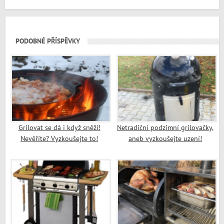
PODOBNÉ PŘÍSPĚVKY
Grilovat se dá i když sněží!
Netradiční podzimní grilovačky,
Nevěříte? Vyzkoušejte to!
aneb vyzkoušejte uzení!