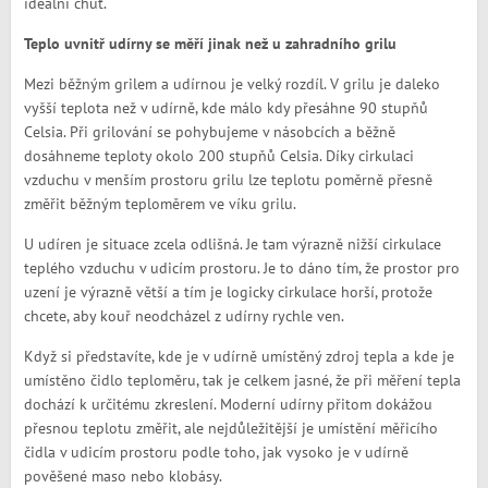
ideální chuť.
Teplo uvnitř udírny se měří jinak než u zahradního grilu
Mezi běžným grilem a udírnou je velký rozdíl. V grilu je daleko
vyšší teplota než v udírně, kde málo kdy přesáhne 90 stupňů
Celsia. Při grilování se pohybujeme v násobcích a běžně
dosáhneme teploty okolo 200 stupňů Celsia. Díky cirkulaci
vzduchu v menším prostoru grilu lze teplotu poměrně přesně
změřit běžným teploměrem ve víku grilu.
U udíren je situace zcela odlišná. Je tam výrazně nižší cirkulace
teplého vzduchu v udicím prostoru. Je to dáno tím, že prostor pro
uzení je výrazně větší a tím je logicky cirkulace horší, protože
chcete, aby kouř neodcházel z udírny rychle ven.
Když si představíte, kde je v udírně umístěný zdroj tepla a kde je
umístěno čidlo teploměru, tak je celkem jasné, že při měření tepla
dochází k určitému zkreslení. Moderní udírny přitom dokážou
přesnou teplotu změřit, ale nejdůležitější je umístění měřicího
čidla v udicím prostoru podle toho, jak vysoko je v udírně
pověšené maso nebo klobásy.