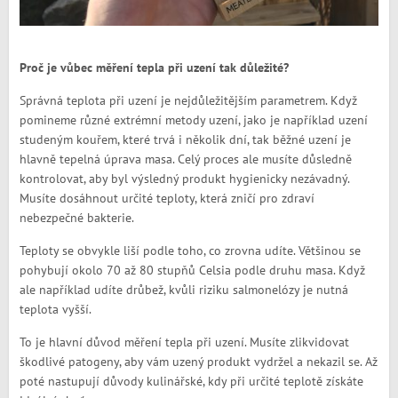
Proč je vůbec měření tepla při uzení tak důležité?
Správná teplota při uzení je nejdůležitějším parametrem. Když
pomineme různé extrémní metody uzení, jako je například uzení
studeným kouřem, které trvá i několik dní, tak běžné uzení je
hlavně tepelná úprava masa. Celý proces ale musíte důsledně
kontrolovat, aby byl výsledný produkt hygienicky nezávadný.
Musíte dosáhnout určité teploty, která zničí pro zdraví
nebezpečné bakterie.
Teploty se obvykle liší podle toho, co zrovna udíte. Většinou se
pohybují okolo 70 až 80 stupňů Celsia podle druhu masa. Když
ale například udíte drůbež, kvůli riziku salmonelózy je nutná
teplota vyšší.
To je hlavní důvod měření tepla při uzení. Musíte zlikvidovat
škodlivé patogeny, aby vám uzený produkt vydržel a nekazil se. Až
poté nastupují důvody kulinářské, kdy při určité teplotě získáte