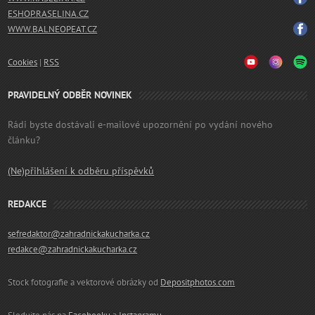
ESHOP.RASELINA.CZ
WWW.BALNEOPEAT.CZ
Cookies
|
RSS
PRAVIDELNÝ ODBĚR NOVINEK
Rádi byste dostávali e-mailové upozornění po vydání nového
článku?
(Ne)přihlášení k odběru příspěvků
REDAKCE
sefredaktor@zahradnickakucharka.cz
redakce@zahradnickakucharka.cz
Stock fotografie a vektorové obrázky od
Depositphotos.com