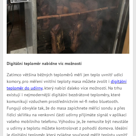
Digitální teploměr nabídne víc možností
Zatímco většina běžných teploměrů měří jen teplo uvnitř udicí
komory, pro měření vnitřní teploty masa můžete zvolit i
digitální
teploměr do udírny
, který nabízí daleko více možností. Na trhu
existují i nejmodernější digitální bezdrátové teploměry, které
komunikují vzduchem prostřednictvím wi-fi nebo bluetooth.
Fungují obvykle tak, že do masa zapíchnete měřicí sondu a přes
řídicí skříňku na venkovní části udírny přijímáte signál v aplikaci
vašeho mobilního telefonu. Výhodou je, že nemusíte být neustále
u udírny a teplotu můžete kontrolovat z pohodlí domova. Ideální
je digitální teploměr, který zvládne současně měřit teplotu uvnitř