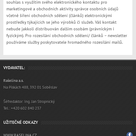
souhlas s využitím svého elektronického kontaktu pro
marketingové a obchodních aktivity správce osobních údajů
včetně šíření obchodních sdělení (článků) elektronickými
prostředky týkajících se jeho výrobků či služeb. Váš kontakt
nebude jakkoli distribuován dalším osobám (právnickým i
fyzickým). Pro rozesílání obchodních sdělení/ článků – newsletter
používáme služby poskytovatele hromadného rozesílání mailů.
VYDAVATEL:
Rašelina a.s.
Na Pískách 488, 392 01 Soběslav
Šéfredaktor: Ing. Jan Stropnický
Tel.: +420 602 840 237
UŽITEČNÉ ODKAZY
WWW.RASELINA.CZ