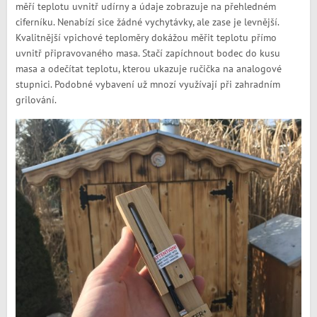
měří teplotu uvnitř udírny a údaje zobrazuje na přehledném
ciferníku. Nenabízí sice žádné vychytávky, ale zase je levnější.
Kvalitnější vpichové teploměry dokážou měřit teplotu přímo
uvnitř připravovaného masa. Stačí zapíchnout bodec do kusu
masa a odečítat teplotu, kterou ukazuje ručička na analogové
stupnici. Podobné vybavení už mnozí využívají při zahradním
grilování.