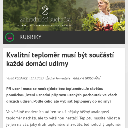
RUBRIKY
Kvalitní teploměr musí být součástí
každé domácí udírny
Vložil
REDAKCE
| 17.3.2023 |
Žádné komentáře
|
GRILY A GRILOVÁNÍ
Při uzení masa se neobejdete bez teploměru. Je skvělou
pomůckou, která usnadní přípravu uzených pochoutek ve všech
druzích udíren. Podle čeho ale vybírat teploměry do udírny?
Ve většině moderních udíren se už nějaký běžný analogový
teploměr nachází, ale to většinou nestačí. Teplotu musíte hlídat a
je jen na vás, jaký druh teploměru si zvolíte. Jednoduchý teploměr