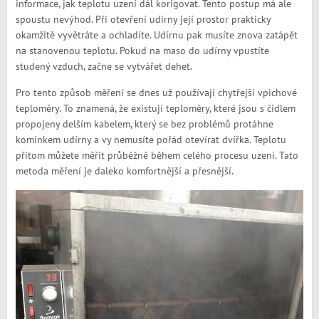
informace, jak teplotu uzení dál korigovat. Tento postup má ale
spoustu nevýhod. Při otevření udírny její prostor prakticky
okamžitě vyvětráte a ochladíte. Udírnu pak musíte znova zatápět
na stanovenou teplotu. Pokud na maso do udírny vpustíte
studený vzduch, začne se vytvářet dehet.
Pro tento způsob měření se dnes už používají chytřejší vpichové
teploměry. To znamená, že existují teploměry, které jsou s čidlem
propojeny delším kabelem, který se bez problémů protáhne
komínkem udírny a vy nemusíte pořád otevírat dvířka. Teplotu
přitom můžete měřit průběžně během celého procesu uzení. Tato
metoda měření je daleko komfortnější a přesnější.