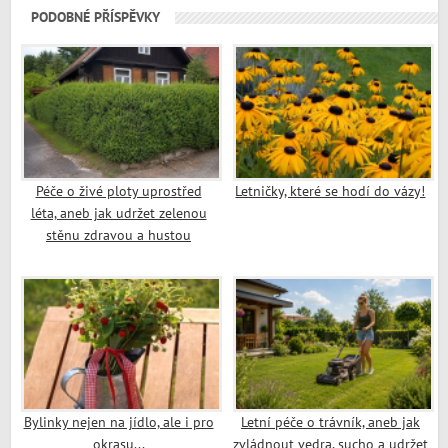
PODOBNÉ PŘÍSPĚVKY
Péče o živé ploty uprostřed
Letničky, které se hodí do vázy!
léta, aneb jak udržet zelenou
stěnu zdravou a hustou
Bylinky nejen na jídlo, ale i pro
Letní péče o trávník, aneb jak
okrasu...
zvládnout vedra, sucho a udržet