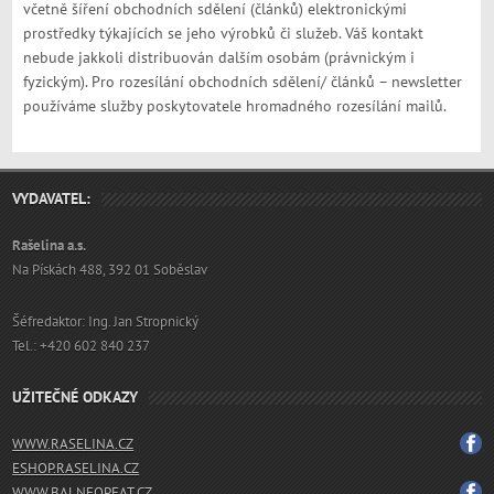
včetně šíření obchodních sdělení (článků) elektronickými
prostředky týkajících se jeho výrobků či služeb. Váš kontakt
nebude jakkoli distribuován dalším osobám (právnickým i
fyzickým). Pro rozesílání obchodních sdělení/ článků – newsletter
používáme služby poskytovatele hromadného rozesílání mailů.
VYDAVATEL:
Rašelina a.s.
Na Pískách 488, 392 01 Soběslav
Šéfredaktor: Ing. Jan Stropnický
Tel.: +420 602 840 237
UŽITEČNÉ ODKAZY
WWW.RASELINA.CZ
ESHOP.RASELINA.CZ
WWW.BALNEOPEAT.CZ