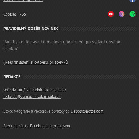
Cookies
|
RSS
PRAVIDELNÝ ODBĚR NOVINEK
Rádi byste dostávali e-mailové upozornění po vydání nového
článku?
(Ne)přihlášení k odběru příspěvků
REDAKCE
sefredaktor@zahradnickakucharka.cz
redakce@zahradnickakucharka.cz
Stock fotografie a vektorové obrázky od
Depositphotos.com
Sledujte nás na
Facebooku
a
Instagramu