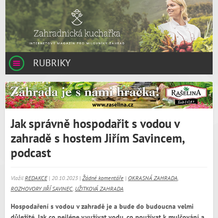
RUBRIKY
Jak správně hospodařit s vodou v
zahradě s hostem Jiřím Savincem,
podcast
Vložil
REDAKCE
| 20.10.2023 |
Žádné komentáře
|
OKRASNÁ ZAHRADA
,
ROZHOVORY JIŘÍ SAVINEC
,
UŽITKOVÁ ZAHRADA
Hospodaření s vodou v zahradě je a bude do budoucna velmi
důležité. Jak co nejlépe využívat vodu, co používat k mulčování a