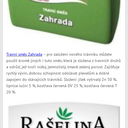
Travní směs Zahrada
– pro založení nového trávníku můžete
použít kromě jiných i tuto směs, která je složena z travních druhů
a odrůd, jež tvoří nízký, jemnolistý, tmavě zelený porost. Zajišťuje
rychlý vývin, dobrou schopnost odolávat plevelům a dobré
zapojení do stávajících trávníků. Složení: jílek vytrvalý 2n 50 %,
lipnice luční 5 %, kostřava červená DV 25 %, kostřava červená T
20 %.