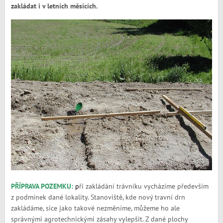
zakládat i v letních měsících.
PŘÍPRAVA POZEMKU:
p
ři zakládání trávníku vycházíme především
z podmínek dané lokality. Stanoviště, kde nový travní drn
zakládáme, sice jako takové nezměníme, můžeme ho ale
správnými agrotechnickými zásahy vylepšit. Z dané plochy