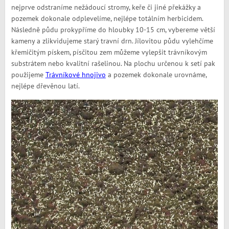
nejprve odstraníme nežádoucí stromy, keře či jiné překážky a
pozemek dokonale odplevelíme, nejlépe totálním herbicidem.
Následně půdu prokypříme do hloubky 10-15 cm, vybereme větší
kameny a zlikvidujeme starý travní drn. Jílovitou půdu vylehčíme
křemičitým pískem, písčitou zem můžeme vylepšit trávníkovým
substrátem nebo kvalitní rašelinou. Na plochu určenou k setí pak
použijeme
Trávníkové hnojivo
a pozemek dokonale urovnáme,
nejlépe dřevěnou latí.