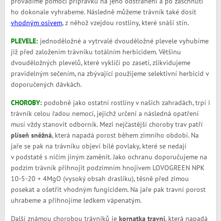
provádíme pomocí přípravku na jeho odstranění a po zaschnutí
ho dokonale vyhrabeme. Následně můžeme trávník také dosít
vhodným osivem
, z něhož vzejdou rostliny, které snáší stín.
PLEVELE:
jednoděložné a vytrvalé dvouděložné plevele vyhubíme
již před založením trávníku totálním herbicidem. Většinu
dvouděložných plevelů, které vyklíčí po zasetí, zlikvidujeme
pravidelným sečením, na zbývající použijeme selektivní herbicid v
doporučených dávkách.
CHOROBY:
podobně jako ostatní rostliny v našich zahradách, trpí i
trávník celou řadou nemocí, jejichž určení a následná opatření
musí vždy stanovit odborník. Mezi nejčastější choroby trav patří
plíseň sněžná
, která napadá porost během zimního období. Na
jaře se pak na trávníku objeví bílé povlaky, které se nedají
v podstatě s ničím jiným zaměnit. Jako ochranu doporučujeme na
podzim trávník přihnojit podzimním hnojivem LOVOGREEN NPK
10-5-20 + 4MgO (vysoký obsah draslíku), těsně před zimou
posekat a ošetřit vhodným fungicidem. Na jaře pak travní porost
uhrabeme a přihnojíme ledkem vápenatým.
Další známou chorobou trávníků je
kornatka travní
, která napadá