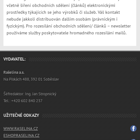
včetně šíření obchodních sdělení (článků) elektronickými
prostředky týkajících se jeho výrobků či služeb. Váš kontakt
nebude jakkoli distribuován dalším osobám (právnickým i
fyzickým). Pro rozesílání obchodních sdělení/ článků – newsletter
používáme služby poskytovatele hromadného rozesílání mailů.
VYDAVATEL:
Rašelina a.s.
Na Pískách 488, 392 01 Soběslav
Šéfredaktor: Ing. Jan Stropnický
Tel.: +420 602 840 237
UŽITEČNÉ ODKAZY
WWW.RASELINA.CZ
ESHOP.RASELINA.CZ