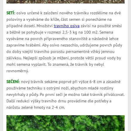
SETÍ:
osivo určené k založení nového trávníku rozdělíme na dvě
poloviny a vyséváme do kříže, část semen si ponecháme na
případné dosetí. Množství
travního osiva
závisí na použité směsi
a běžně se pohybuje v rozmezí 2,5-3 kg na 100 m
2
. Semena
vyséváme na povrch připraveného stanoviště a následně lehce
zapravíme hráběmi. Aby osivo nezaschlo, udržujeme povrch půdy
do doby vzejití travního porostu pernamentně vlhký jemnou
zálivkou. Nejlepší způsob je mlžení, protože větší proud vody by
mohl semena vyplavit. To znamená, že trávník by nebyl
rovnoměrný.
SEČENÍ:
nový trávník sekáme poprvé při výšce 6-8 cm a zásadně
používáme techniku s ostrými noži, abychom mladé rostliny
nevytrhaly z půdy. Po první seči je možno také trávník přiválcovat.
Další redukci výšky travního drnu provádíme dle potřeby a
nárůstu zelené hmoty na 2-4 cm.