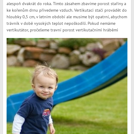
alespoň dvakrát do roka. Tímto zásahem zbavíme porost stařiny a
ke kořenům drnu přivedeme vzduch. Vertikutaci stačí provádět do
hloubky 0,5 cm, v letním období ale musíme být opatrní, abychom
trávník v době vysokých teplot nepoškodili. Pokud nemáme
vertikutátor, pročešeme travní porost vertikutačními hráběmi