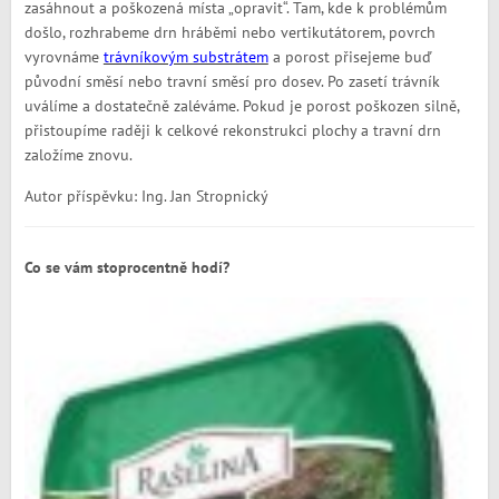
zasáhnout a poškozená místa „opravit“. Tam, kde k problémům
došlo, rozhrabeme drn hráběmi nebo vertikutátorem, povrch
vyrovnáme
trávníkovým substrátem
a porost přisejeme buď
původní směsí nebo travní směsí pro dosev. Po zasetí trávník
uválíme a dostatečně zaléváme. Pokud je porost poškozen silně,
přistoupíme raději k celkové rekonstrukci plochy a travní drn
založíme znovu.
Autor příspěvku: Ing. Jan Stropnický
Co se vám stoprocentně hodí?