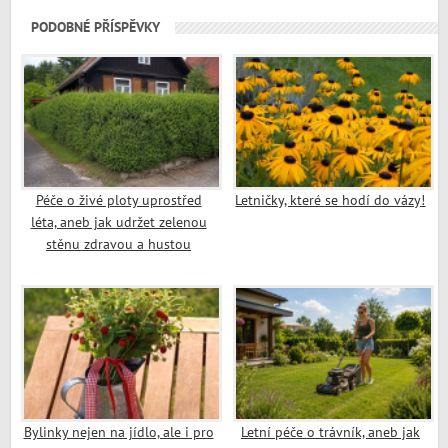
PODOBNÉ PŘÍSPĚVKY
Péče o živé ploty uprostřed
Letničky, které se hodí do vázy!
léta, aneb jak udržet zelenou
stěnu zdravou a hustou
Bylinky nejen na jídlo, ale i pro
Letní péče o trávník, aneb jak