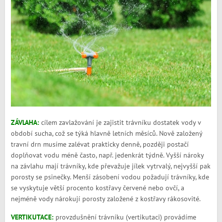
ZÁVLAHA:
cílem zavlažování je zajistit trávníku dostatek vody v
období sucha, což se týká hlavně letních měsíců. Nově založený
travní drn musíme zalévat prakticky denně, později postačí
doplňovat vodu méně často, např. jedenkrát týdně. Vyšší nároky
na závlahu mají trávníky, kde převažuje jílek vytrvalý, nejvyšší pak
porosty se psinečky. Menší zásobení vodou požadují trávníky, kde
se vyskytuje větší procento kostřavy červené nebo ovčí, a
nejméně vody nárokují porosty založené z kostřavy rákosovité.
VERTIKUTACE:
provzdušnění trávníku (vertikutaci) provádíme