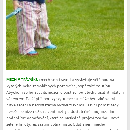
MECH V TRÁVNÍKU:
mech se v trávníku vyskytuje většinou na
kyselých nebo zamokřených pozemcích, popř. také ve stínu.
Abychom se ho zbavili, můžeme postiženou plochu ošetřit mletým
vápencem. Další příčinou výskytu mechu může být také velmi
nízké sečení a nedostatečná výživa trávníku. Travní porost tedy
nesečeme níže než dva centimetry a dostatečně hnojíme. Tím
podpoříme odnožování, které se následně projeví tvorbou nové
zelené hmoty, jež zastíní volná místa. Odstranění mechu