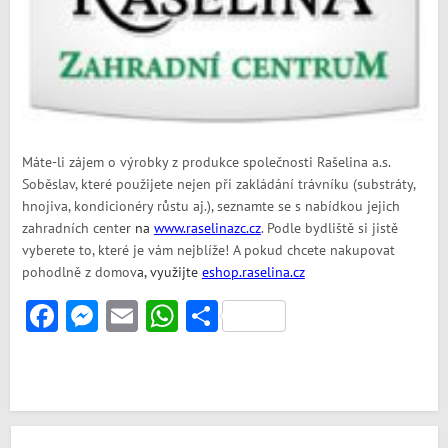
Máte-li zájem o výrobky z produkce společnosti Rašelina a.s.
Soběslav, které použijete nejen při zakládání trávníku (substráty,
hnojiva, kondicionéry růstu aj.), seznamte se s nabídkou jejich
zahradních cente
r
na
www.raselinazc.cz
. Podle bydliště si jistě
vyberete to, které je vám nejblíže! A pokud chcete nakupovat
pohodlně z domov
a,
využijte
eshop.raselina.cz
Facebook
Messenger
Email
WhatsApp
Share