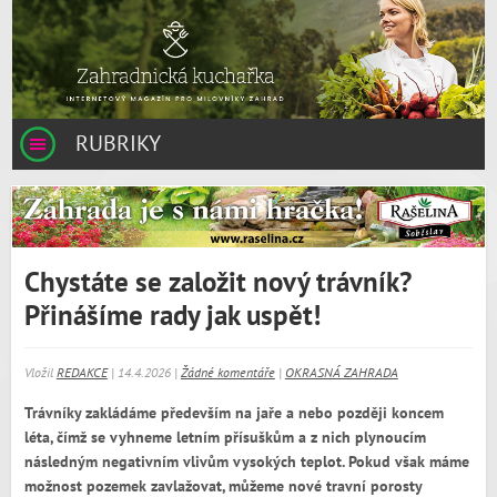
RUBRIKY
Chystáte se založit nový trávník?
Přinášíme rady jak uspět!
Vložil
REDAKCE
| 14.4.2026 |
Žádné komentáře
|
OKRASNÁ ZAHRADA
Trávníky zakládáme především na jaře a nebo později koncem
léta, čímž se vyhneme letním přísuškům a z nich plynoucím
následným negativním vlivům vysokých teplot. Pokud však máme
možnost pozemek zavlažovat, můžeme nové travní porosty