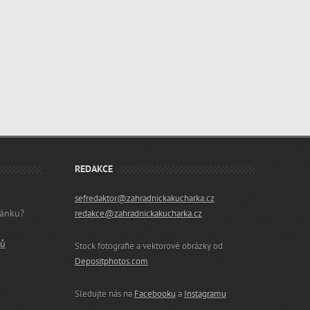
REDAKCE
sefredaktor@zahradnickakucharka.cz
lánku?
redakce@zahradnickakucharka.cz
ků
Stock fotografie a vektorové obrázky od
Depositphotos.com
Sledujte nás na
Facebooku
a
Instagramu