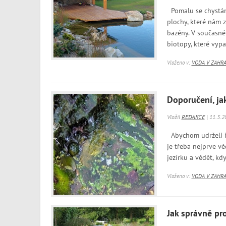
Pomalu se chystáme
plochy, které nám z
bazény. V současné
biotopy, které vypad
Vloženo v:
VODA V ZAHR
Doporučení, jak
Vložil
REDAKCE
| 11.5.2
Abychom udrželi řa
je třeba nejprve věd
jezírku a vědět, kd
Vloženo v:
VODA V ZAHR
Jak správně pr