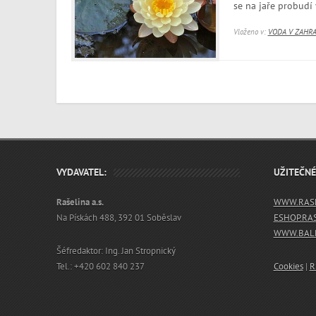
se na jaře probudí
Vloženo v:
VODA V ZAHR
VYDAVATEL:
UŽITEČN
Rašelina a.s.
WWW.RASE
Na Pískách 488, 392 01 Soběslav
ESHOP.RA
WWW.BALN
Šéfredaktor: Ing. Jan Stropnický
Tel.: +420 602 840 237
Cookies
|
R