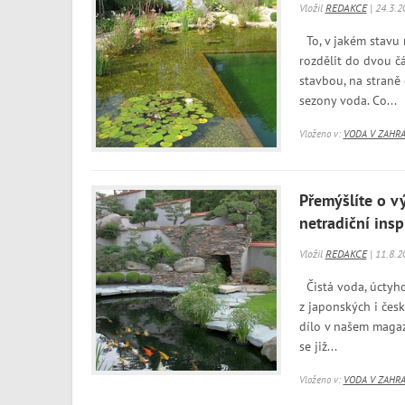
Vložil
REDAKCE
| 24.3.2
To, v jakém stavu n
rozdělit do dvou č
stavbou, na straně
sezony voda. Co...
Vloženo v:
VODA V ZAHR
Přemýšlíte o v
netradiční inspi
Vložil
REDAKCE
| 11.8.2
Čistá voda, úctyho
z japonských i čes
dílo v našem magaz
se již...
Vloženo v:
VODA V ZAHR