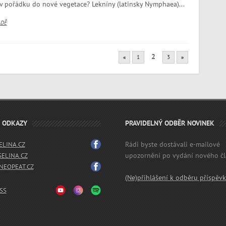
 v pořádku do nové vegetace? Lekníny (latinsky Nymphaea)...
ADĚ
2
«
1
3
»
É ODKAZY
PRAVIDELNÝ ODBĚR NOVINEK
Rádi byste dostávali e-mailové
LINA.CZ
upozornění po vydání nového č
SELINA.CZ
EOPEAT.CZ
(Ne)přihlášení k odběru příspěv
SS