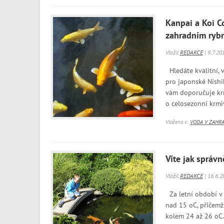
Kanpai a Koi Co
zahradním ryb
Vložil
REDAKCE
| 9.7.20
Hledáte kvalitní,
pro japonské Nishi
vám doporučuje krm
o celosezonní krmiv
Vloženo v:
VODA V ZAHR
Víte jak správ
Vložil
REDAKCE
| 16.6.2
Za letní období v
nad 15 oC, přičemž
kolem 24 až 26 oC. 