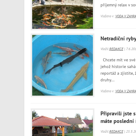
příjemný relax v s
Vloženo v:
VODA V ZAHR
Netradiční ryby
Vložil
REDAKCE
| 7.6.20
Chcete mít ve své 
jehož historie sahá
reportáž a zjistít
druhy...
Vloženo v:
VODA V ZAHR
Připravili jste
máte poslední 
Vložil
REDAKCE
| 25.5.2