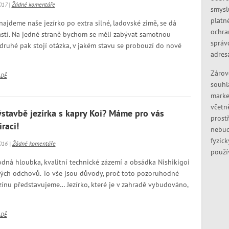
017 |
Žádné komentáře
smysl
platn
ajdeme naše jezírko po extra silné, ladovské zimě, se dá
ochra
ástí. Na jedné straně bychom se měli zabývat samotnou
správ
 druhé pak stojí otázka, v jakém stavu se probouzí do nové
adres
Zárov
ADĚ
souhl
marke
včetn
ýstavbě jezírka s kapry Koi? Máme pro vás
prostř
raci!
nebud
fyzic
016 |
Žádné komentáře
použí
dná hloubka, kvalitní technické zázemí a obsádka Nishikigoi
kých odchovů. To vše jsou důvody, proč toto pozoruhodné
ínu představujeme… Jezírko, které je v zahradě vybudováno,
ADĚ