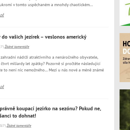
oukromí v tomto uspěchaném a mnohdy chaotickém...
ADĚ
 do vašich jezírek – veslonos americký
17 |
Žádné komentáře
zahradní nádrži atraktivního a nenáročného obyvatele,
 čtvrt miliardy let zpátky? Pozorně si pročtěte následující
e, že to není nic nemožného… Mezi u nás nové a méně známé
ADĚ
 správně koupací jezírko na sezónu? Pokud ne,
šanci to dohnat!
017 |
Žádné komentáře