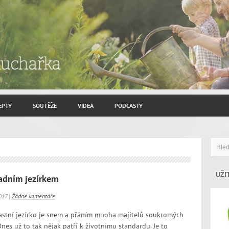
EPTY
SOUTĚŽE
VIDEA
PODCASTY
ROZHOVORY JIŘÍ SAVINEC
ZAHRADNIČENÍ
ZAJÍMAVÍ HOSTÉ
UŽI
adním jezírkem
017 |
Žádné komentáře
stní jezírko je snem a přáním mnoha majitelů soukromých
es už to tak nějak patří k životnímu standardu. Je to