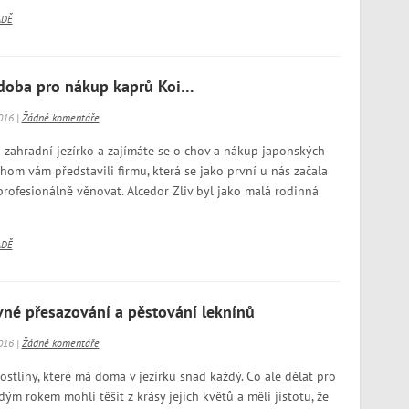
ADĚ
í doba pro nákup kaprů Koi…
016 |
Žádné komentáře
ahradní jezírko a zajímáte se o chov a nákup japonských
chom vám představili firmu, která se jako první u nás začala
profesionálně věnovat. Alcedor Zliv byl jako malá rodinná
ADĚ
né přesazování a pěstování leknínů
016 |
Žádné komentáře
stliny, které má doma v jezírku snad každý. Co ale dělat pro
ým rokem mohli těšit z krásy jejich květů a měli jistotu, že