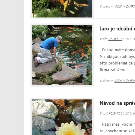
Vloženo v:
VODA V ZAHR
Jaro je ideáln
Vložil
REDAKCE
| 16.3.2
Pokud máte doma z
Nishikigoi, rádi by
této problematice 
firma založen...
Vloženo v:
VODA V ZAHR
Návod na správ
Vložil
REDAKCE
| 22.2.2
Patří mezi vodní ro
to, abychom se každ