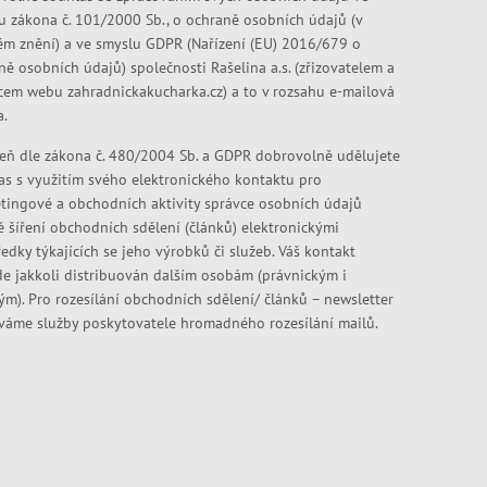
u zákona č. 101/2000 Sb., o ochraně osobních údajů (v
ém znění) a ve smyslu GDPR (Nařízení (EU) 2016/679 o
ně osobních údajů) společnosti Rašelina a.s. (zřizovatelem a
cem webu zahradnickakucharka.cz) a to v rozsahu e-mailová
a.
eň dle zákona č. 480/2004 Sb. a GDPR dobrovolně udělujete
as s využitím svého elektronického kontaktu pro
tingové a obchodních aktivity správce osobních údajů
ě šíření obchodních sdělení (článků) elektronickými
edky týkajících se jeho výrobků či služeb. Váš kontakt
e jakkoli distribuován dalším osobám (právnickým i
kým). Pro rozesílání obchodních sdělení/ článků – newsletter
váme služby poskytovatele hromadného rozesílání mailů.