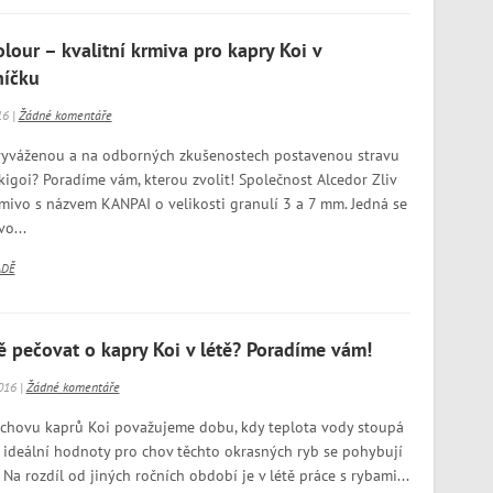
lour – kvalitní krmiva pro kapry Koi v
níčku
16 |
Žádné komentáře
 vyváženou a na odborných zkušenostech postavenou stravu
kigoi? Poradíme vám, kterou zvolit! Společnost Alcedor Zliv
ivo s názvem KANPAI o velikosti granulí 3 a 7 mm. Jedná se
o...
ADĚ
ně pečovat o kapry Koi v létě? Poradíme vám!
016 |
Žádné komentáře
 chovu kaprů Koi považujeme dobu, kdy teplota vody stoupá
 ideální hodnoty pro chov těchto okrasných ryb se pohybují
Na rozdíl od jiných ročních období je v létě práce s rybami...