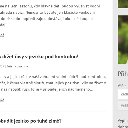
 na letní sezonu, kdy hlavně děti budou využívat vodní
ahrada nabízí. Nemusí to být ale jen klasické venkovní
 době se do popředí zájmu dostávají okrasné koupací
ají...
ADĚ
 držet řasy v jezírku pod kontrolou!
017 |
Jeden komentář
Přih
sy a jejich růst v naší zahradní vodní nádrži pod kontrolou,
ět, k čemu vlastně slouží, znát jejich pozitivní vliv na život v
Váš e-
y nás naopak ruší. To je v případě jejich nadměrného...
ADĚ
obudit jezírko po tuhé zimě?
Vypln
dobro