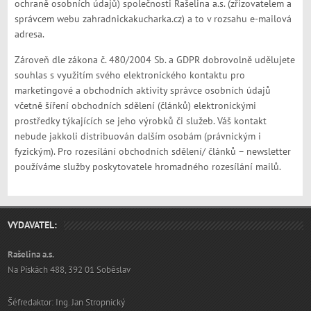
ochraně osobních údajů) společnosti Rašelina a.s. (zřizovatelem a
správcem webu zahradnickakucharka.cz) a to v rozsahu e-mailová
adresa.
Zároveň dle zákona č. 480/2004 Sb. a GDPR dobrovolně udělujete
souhlas s využitím svého elektronického kontaktu pro
marketingové a obchodních aktivity správce osobních údajů
včetně šíření obchodních sdělení (článků) elektronickými
prostředky týkajících se jeho výrobků či služeb. Váš kontakt
nebude jakkoli distribuován dalším osobám (právnickým i
fyzickým). Pro rozesílání obchodních sdělení/ článků – newsletter
používáme služby poskytovatele hromadného rozesílání mailů.
VYDAVATEL:
Rašelina a.s.
Na Pískách 488, 392 01 Soběslav
Šéfredaktor: Ing. Jan Stropnický