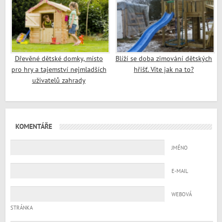
Dřevěné dětské domky, místo
Blíží se doba zimování dětských
pro hry a tajemství nejmladších
hřišť. Víte jak na to?
uživatelů zahrady
KOMENTÁŘE
JMÉNO
E-MAIL
WEBOVÁ
STRÁNKA