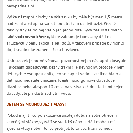
nevypadne z ní.
Výška nástupní plochy na skluzavku by měla být
max. 1,5 metru
nad zemí a vstup na samotnou atrakci musí být úzký. Přesně
takový, aby se do něj vešlo jen jedno dítě. Bývá zde instalováno
také
vodorovné břevno
, které zabraňuje tomu, aby děti na
skluzavku v běhu skočili a jeli dolů. V takovém případě by mohlo
dojít snadno ke zranění, třeba i těžkému.
U skluzavek je nutné věnovat pozornost nejen nástupní ploše, ale
i
plochám dopadovým
. Běžný trávník je nevhodný, protože v něm
děti rychle vydupou dolík, ten se naplní vodou, vznikne bláto a
děti jsou neustále umazané. Ideální jsou gumové dopadové
dlaždice nebo alespoň 10 cm silná vrstva kačírku. Ta tlumí nejen
dopady, ale při dešti zachytí i vodu.
DĚTEM SE MOUHOU JEŽIT VLASY!
Pokud mají ti, co po skluzavce sjíždějí dolů, na sobě oblečení
s umělými vlákny, vytváří se statický náboj a děti mohou mít
zježené vlasy nebo i lehce probíjet. Je to věc, která se nedá