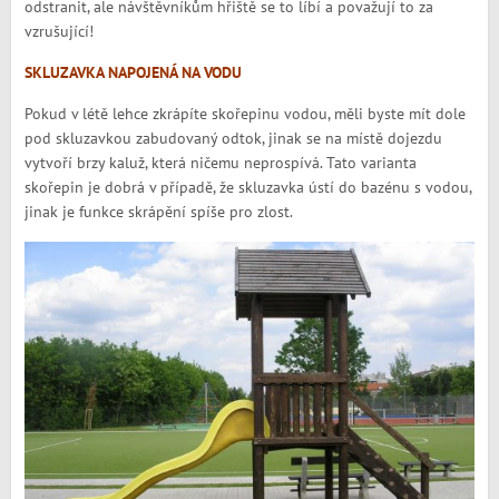
odstranit, ale návštěvníkům hřiště se to líbí a považují to za
vzrušující!
SKLUZAVKA NAPOJENÁ NA VODU
Pokud v létě lehce zkrápíte skořepinu vodou, měli byste mít dole
pod skluzavkou zabudovaný odtok, jinak se na místě dojezdu
vytvoří brzy kaluž, která ničemu neprospívá. Tato varianta
skořepin je dobrá v případě, že skluzavka ústí do bazénu s vodou,
jinak je funkce skrápění spíše pro zlost.