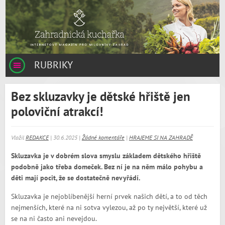
RUBRIKY
Bez skluzavky je dětské hřiště jen
poloviční atrakcí!
Vložil
REDAKCE
| 30.6.2025 |
Žádné komentáře
|
HRAJEME SI NA ZAHRADĚ
Skluzavka je v dobrém slova smyslu základem dětského hřiště
podobně jako třeba domeček. Bez ní je na něm málo pohybu a
děti mají pocit, že se dostatečně nevyřádí.
Skluzavka je nejoblíbenější herní prvek našich dětí, a to od těch
nejmenších, které na ni sotva vylezou, až po ty největší, které už
se na ni často ani nevejdou.