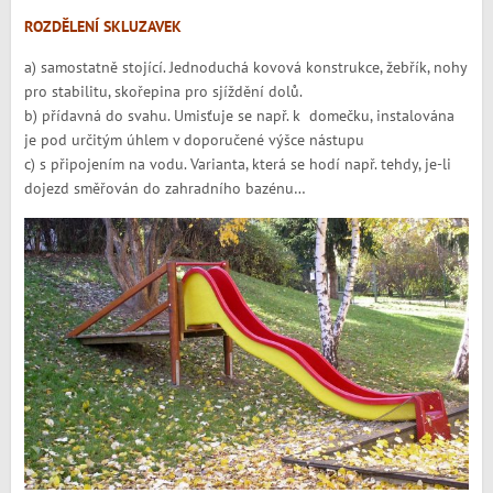
ROZDĚLENÍ SKLUZAVEK
a) samostatně stojící. Jednoduchá kovová konstrukce, žebřík, nohy
pro stabilitu, skořepina pro sjíždění dolů.
b) přídavná do svahu. Umisťuje se např. k domečku, instalována
je pod určitým úhlem v doporučené výšce nástupu
c) s připojením na vodu. Varianta, která se hodí např. tehdy, je-li
dojezd směřován do zahradního bazénu…