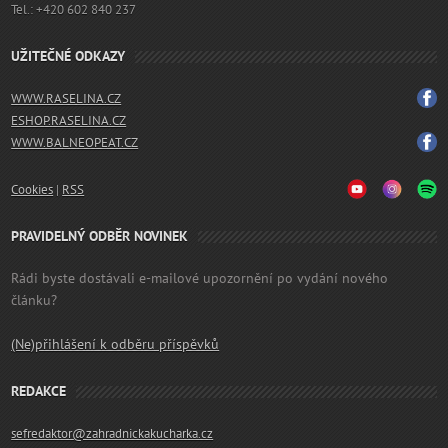
Tel.: +420 602 840 237
UŽITEČNÉ ODKAZY
WWW.RASELINA.CZ
ESHOP.RASELINA.CZ
WWW.BALNEOPEAT.CZ
Cookies
|
RSS
PRAVIDELNÝ ODBĚR NOVINEK
Rádi byste dostávali e-mailové upozornění po vydání nového
článku?
(Ne)přihlášení k odběru příspěvků
REDAKCE
sefredaktor@zahradnickakucharka.cz