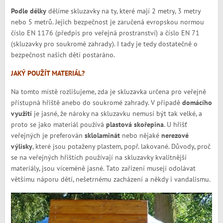
Podle délky
dělíme skluzavky na ty, které mají 2 metry, 3 metry
nebo 5 metrů. Jejich bezpečnost je zaručená evropskou normou
číslo EN 1176 (předpis pro veřejná prostranství) a číslo EN 71
(skluzavky pro soukromé zahrady). I tady je tedy dostatečně o
bezpečnost našich dětí postaráno.
JAKÝ POUŽÍT MATERIÁL?
Na tomto místě rozlišujeme, zda je skluzavka určena pro veřejně
přístupná hřiště anebo do soukromé zahrady. V případě
domácího
využití
je jasné, že nároky na skluzavku nemusí být tak velké, a
proto se jako materiál používá
plastová skořepina
. U hřišť
veřejných je preferován
sklolaminát
nebo nějaké
nerezové
výlisky
, které jsou potaženy plastem, popř. lakované. Důvody, proč
se na veřejných hřištích používají na skluzavky kvalitnější
materiály, jsou víceméně jasné. Tato zařízení musejí odolávat
většímu náporu dětí, nešetrnému zacházení a někdy i vandalismu.