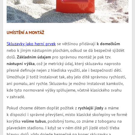
UMÍSTĚNÍ A MONTÁŽ
Skluzavky jako herní prvek
se většinou přidávají
k domečkům
nebo k jiným nástupním plochám, odkud se dá bezpečně sjíždět
dolů.
Základním údajem
pro správnou montáž je pak tzv.
nástupní výška
, což je metrický údaj, který skluzavku naprosto
přesně definuje nejen z hlediska využití, ale i bezpečnosti dětí.
Umožňuje ji totiž instalovat tak, aby jelo dítě správnou rychlostí,
ani pomalu, ani rychle. Skluzavku je možno instalovat kamkoliv,
kde tyto normované výšky splňujeme, včetně klasického svahu
v zahradě.
Pokud chceme dětem dopřát požitek z
rychlejší jízdy
a máme
k dispozici i správné převýšení, místo klasické skořepiny ve formě
korýtka
volíme tubus
, podobný tomu, co známe z toboganu na
plaveckém stadionu. I když se v něm dítě při jízdě otočí třeba
hlavou dolů, vždy dojede bezpečně na konec skluzavky a