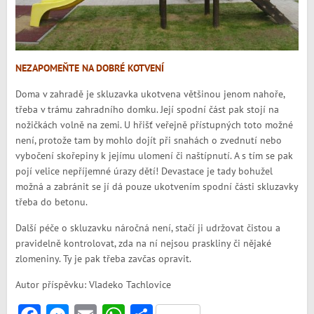
NEZAPOMEŇTE NA DOBRÉ KOTVENÍ
Doma v zahradě je skluzavka ukotvena většinou jenom nahoře,
třeba v trámu zahradního domku. Její spodní část pak stojí na
nožičkách volně na zemi. U hřišť veřejně přístupných toto možné
není, protože tam by mohlo dojít při snahách o zvednutí nebo
vybočení skořepiny k jejímu ulomení či naštípnutí. A s tím se pak
pojí velice nepříjemné úrazy dětí! Devastace je tady bohužel
možná a zabránit se jí dá pouze ukotvením spodní části skluzavky
třeba do betonu.
Další péče o skluzavku náročná není, stačí ji udržovat čistou a
pravidelně kontrolovat, zda na ní nejsou praskliny či nějaké
zlomeniny. Ty je pak třeba zavčas opravit.
Autor příspěvku: Vladeko Tachlovice