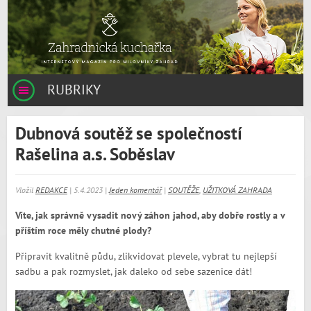
RUBRIKY
Dubnová soutěž se společností
Rašelina a.s. Soběslav
Vložil
REDAKCE
| 5.4.2023 |
Jeden komentář
|
SOUTĚŽE
,
UŽITKOVÁ ZAHRADA
Víte, jak správně vysadit nový záhon jahod, aby dobře rostly a v
příštím roce měly chutné plody?
Připravit kvalitně půdu, zlikvidovat plevele, vybrat tu nejlepší
sadbu a pak rozmyslet, jak daleko od sebe sazenice dát!