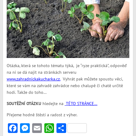
Otázka, která se tohoto tématu týká, je “ryze praktická”, odpověď
na ni se dá najít na stránkách serveru
www.zahradnickakucharka.cz.
Vyhrát pak můžete spoustu věcí,
které se vám na zahradě zahrádce nebo chalupě či chatě určitě
hodí. Takže do toho…
SOUTĚŽNÍ OTÁZKU
hledejte na
TÉTO STRÁNCE…
Přejeme hodně štěstí a radost z výher.
Facebook
Messenger
Email
WhatsApp
Share