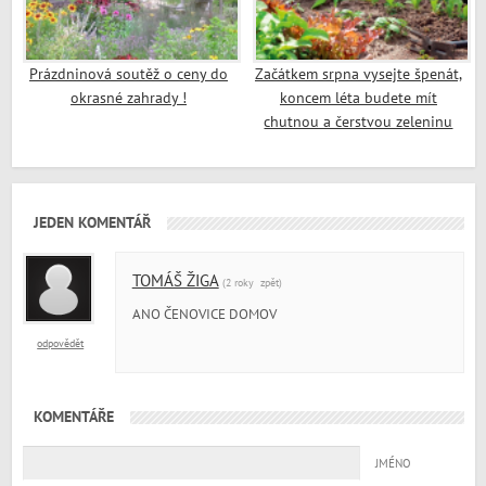
Prázdninová soutěž o ceny do
Začátkem srpna vysejte špenát,
okrasné zahrady !
koncem léta budete mít
chutnou a čerstvou zeleninu
JEDEN KOMENTÁŘ
TOMÁŠ ŽIGA
(2 roky zpět)
ANO ČENOVICE DOMOV
odpovědět
KOMENTÁŘE
JMÉNO