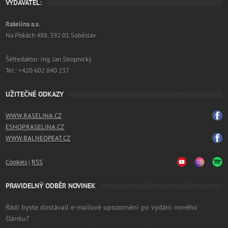
VYDAVATEL:
Rašelina a.s.
Na Pískách 488, 392 01 Soběslav
Šéfredaktor: Ing. Jan Stropnický
Tel.: +420 602 840 237
UŽITEČNÉ ODKAZY
WWW.RASELINA.CZ
ESHOP.RASELINA.CZ
WWW.BALNEOPEAT.CZ
Cookies
|
RSS
PRAVIDELNÝ ODBĚR NOVINEK
Rádi byste dostávali e-mailové upozornění po vydání nového
článku?