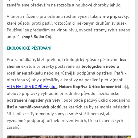
zaměřujeme především na roztoče a houbové choroby jehlic.
V únoru můžeme pro ochranu rostlin využít také
sirné přípravky
,
které působí proti padlí, roztočům či některým druhům svilušek.
Používají se především na vinou révu, ovocné stromy, rybíz anebo
angrešt (
např. Sulka Ca
).
EKOLOGICKÉ PĚSTOVÁNÍ
Pro zahrádkáře, kteří preferují ekologický způsob pěstování
bez
chemie
existují přípravky postavené na
biologickém nebo a
rostlinném základu
nebo nejrůznější podpůrná opatření. Patří k
nim třeba výluhy z přesličky a kopřivy na posílení pletiv (např.
VITA NATURA KOPŘIVA plus
,
Natura Kopřiva Urtica koncentrát
aj.),
olejové přípravky výhradně přírodního původu, mechanické
odstranění napadených větví
, popřípadě pečlivý úklid opadaného
listí a mumifikovaných plodů
, ze kterých se by se mohla následně
šířit infekce. Tyto metody samy o sobě stačit nemusí, ale
významně podporují účinek preventivních, třeba i chemických
zásahů.