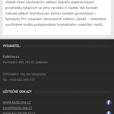
včetně šíření obchodních sdělení (článků) elektronickými
prostředky týkajících se jeho výrobků či služeb. Váš kontakt
nebude jakkoli distribuován dalším osobám (právnickým i
fyzickým). Pro rozesílání obchodních sdělení/ článků – newsletter
používáme služby poskytovatele hromadného rozesílání mailů.
VYDAVATEL:
Rašelina a.s.
Na Pískách 488, 392 01 Soběslav
Šéfredaktor: Ing. Jan Stropnický
Tel.: +420 602 840 237
UŽITEČNÉ ODKAZY
WWW.RASELINA.CZ
ESHOP.RASELINA.CZ
WWW.BALNEOPEAT.CZ