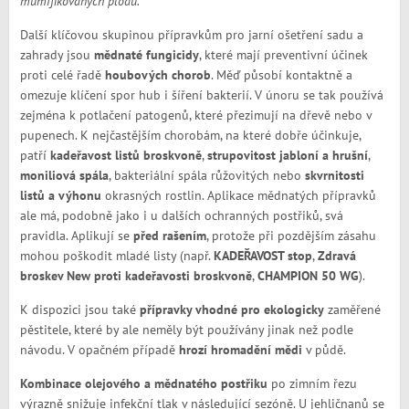
mumifikovaných plodů.
Další klíčovou skupinou přípravkům pro jarní ošetření sadu a
zahrady jsou
mědnaté fungicidy
, které mají preventivní účinek
proti celé řadě
houbových chorob
. Měď působí kontaktně a
omezuje klíčení spor hub i šíření bakterií. V únoru se tak používá
zejména k potlačení patogenů, které přezimují na dřevě nebo v
pupenech. K nejčastějším chorobám, na které dobře účinkuje,
patří
kadeřavost listů broskvoně
,
strupovitost jabloní a hrušní
,
moniliová spála
, bakteriální spála růžovitých nebo
skvrnitosti
listů a výhonu
okrasných rostlin. Aplikace mědnatých přípravků
ale má, podobně jako i u dalších ochranných postřiků, svá
pravidla. Aplikují se
před rašením
, protože při pozdějším zásahu
mohou poškodit mladé listy (např.
KADEŘAVOST stop
,
Zdravá
broskev New proti kadeřavosti broskvoně
,
CHAMPION 50 WG
).
K dispozici jsou také
přípravky vhodné pro ekologicky
zaměřené
pěstitele, které by ale neměly být používány jinak než podle
návodu. V opačném případě
hrozí hromadění mědi
v půdě.
Kombinace olejového a mědnatého postřiku
po zimním řezu
výrazně snižuje infekční tlak v následující sezóně. U jehličnanů se