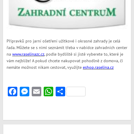
Přípravků pro jarní ošetření užitkové i okrasné zahrady je celá
řada. Můžete se s nimi seznámit třeba v nabídce zahradních center
na
www.raselinazc.cz
,
podle bydliště si jistě vyberete to, které je
vám nejblíže! A pokud chcete nakupovat pohodlně z domova, či
nemáte možnost nikam cestovat, využijte
eshop.raselina.cz
Facebook
Messenger
Email
WhatsApp
Share