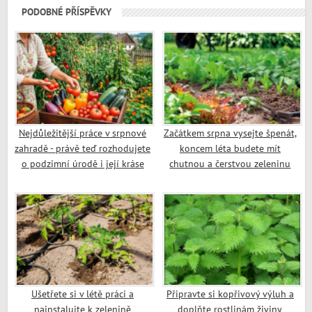
PODOBNÉ PŘÍSPĚVKY
Nejdůležitější práce v srpnové
Začátkem srpna vysejte špenát,
zahradě - právě teď rozhodujete
koncem léta budete mít
o podzimní úrodě i její kráse
chutnou a čerstvou zeleninu
Ušetřete si v létě práci a
Připravte si kopřivový výluh a
nainstalujte k zelenině
doplňte rostlinám živiny