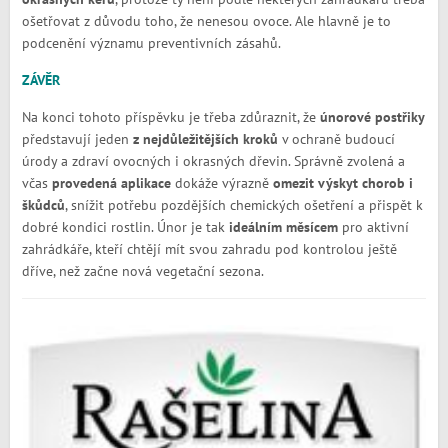
ošetřovat z důvodu toho, že nenesou ovoce. Ale hlavně je to
podcenění významu preventivních zásahů.
ZÁVĚR
Na konci tohoto příspěvku je třeba zdůraznit, že
únorové postřiky
představují jeden
z nejdůležitějších kroků
v ochraně budoucí
úrody a zdraví ovocných i okrasných dřevin. Správně zvolená a
včas
provedená aplikace
dokáže výrazně
omezit výskyt chorob i
škůdců
, snížit potřebu pozdějších chemických ošetření a přispět k
dobré kondici rostlin. Únor je tak
ideálním měsícem
pro aktivní
zahrádkáře, kteří chtějí mít svou zahradu pod kontrolou ještě
dříve, než začne nová vegetační sezona.