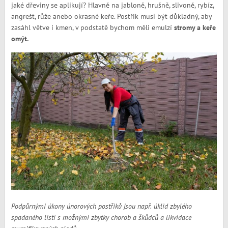
jaké dřeviny se aplikují? Hlavně na jabloně, hrušně, slivoně, rybíz,
angrešt, růže anebo okrasné keře. Postřik musí být důkladný, aby
zasáhl větve i kmen, v podstatě bychom měli emulzí
stromy a keře
omýt.
Podpůrnými úkony únorových postřiků jsou např. úklid zbylého
spadaného listí s možnými zbytky chorob a škůdců a likvidace