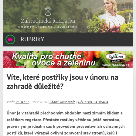
RUBRIKY
Víte, které postřiky jsou v únoru na
zahradě důležité?
Vložil
REDAKCE
| 19.2.2026 |
Žádné komentáře
|
UŽITKOVÁ ZAHRADA
Únor je v zahradě přechodným obdobím mezi zimním klidem a
začátkem vegetace. Přestože rostliny většinou ještě nerostou,
právě nyní je ideální čas k provedení preventivních ochranných
postřiků, které výrazně ovlivní zdravotní stav stromů, keřů i