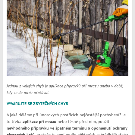
Jednou z velkých chyb je aplikace přípravků při mrazu anebo v době,
kdy se dá mráz očekávat.
VYVARUJTE SE ZBYTEČNÝCH CHYB
A jaká děláme při únorových postřicích nejčastější pochybení? Je
to třeba
aplikace při mrazu
nebo těsně před ním, použití
nevhodného přípravku
ve
špatném termínu
a
opomenutí ochrany
okrasných keřů
, protože ty není podle některých zahrádkářů třeba