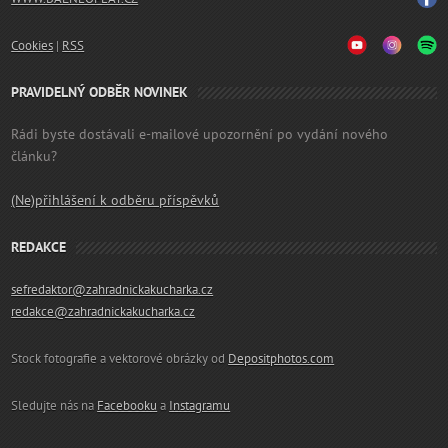
Cookies
|
RSS
PRAVIDELNÝ ODBĚR NOVINEK
Rádi byste dostávali e-mailové upozornění po vydání nového
článku?
(Ne)přihlášení k odběru příspěvků
REDAKCE
sefredaktor@zahradnickakucharka.cz
redakce@zahradnickakucharka.cz
Stock fotografie a vektorové obrázky od
Depositphotos.com
Sledujte nás na
Facebooku
a
Instagramu