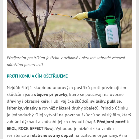
Předjarním postřikům je třeba v užitkové i okrasné zahradě věnovat
náležitou pozornost!
PROTI KOMU A ČÍM OŠETŘUJEME
Nejdůležitější skupinou únorových postřiků proti přezimujícím
škůdcům jsou
olejové přípravky
, které se používají na ovocné
dřeviny i okrasné keře. Hubí vajíčka škůdců,
svilušky, puklice,
štítenky, vlnatky
a rovněž některé druhy obalečů. Princip účinku
je jednoduchý. Olej vytvoří na povrchu škůdců souvislý film, který
zabrání dýchání a způsobí jejich uhynutí (např.
Předjarní postřik
EKOL
,
ROCK EFFECT New
). Výhodou je nízké riziko vzniku
rezistence a
relativně šetrný dopad
na užitečné organizmy. A na