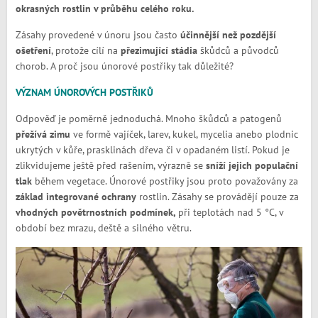
okrasných rostlin v průběhu celého roku.
Zásahy provedené v únoru jsou často
účinnější než pozdější
ošetření
, protože cílí na
přezimující stádia
škůdců a původců
chorob. A proč jsou únorové postřiky tak důležité?
VÝZNAM ÚNOROVÝCH POSTŘIKŮ
Odpověď je poměrně jednoduchá. Mnoho škůdců a patogenů
přežívá zimu
ve formě vajíček, larev, kukel, mycelia anebo plodnic
ukrytých v kůře, prasklinách dřeva či v opadaném listí. Pokud je
zlikvidujeme ještě před rašením, výrazně se
sníží jejich populační
tlak
během vegetace. Únorové postřiky jsou proto považovány za
základ integrované ochrany
rostlin. Zásahy se provádějí pouze za
vhodných povětrnostních podmínek,
při teplotách nad 5 °C, v
období bez mrazu, deště a silného větru.