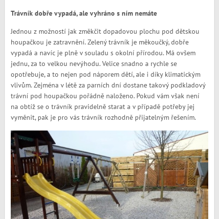
Trávník dobře vypadá, ale vyhráno s ním nemáte
Jednou z možností jak změkčit dopadovou plochu pod dětskou
houpačkou je zatravnění. Zelený trávník je měkoučký, dobře
vypadá a navíc je plně v souladu s okolní přírodou. Má ovšem
jednu, za to velkou nevýhodu. Velice snadno a rychle se
opotřebuje, a to nejen pod náporem dětí, ale i díky klimatickým
vlivům. Zejména v létě za parních dní dostane takový podkladový
trávní pod houpačkou pořádně naloženo. Pokud vám však není
na obtíž se o trávník pravidelně starat a v případě potřeby jej
vyměnit, pak je pro vás trávník rozhodně přijatelným řešením.