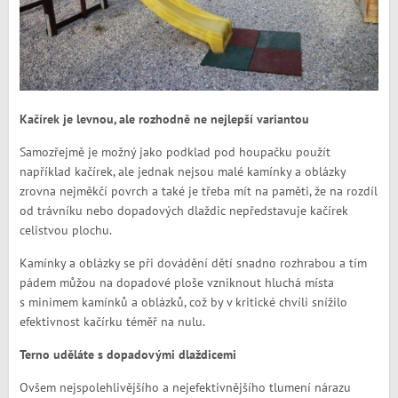
Kačírek je levnou, ale rozhodně ne nejlepší variantou
Samozřejmě je možný jako podklad pod houpačku použít
například kačírek, ale jednak nejsou malé kamínky a oblázky
zrovna nejměkčí povrch a také je třeba mít na paměti, že na rozdíl
od trávníku nebo dopadových dlaždic nepředstavuje kačírek
celistvou plochu.
Kamínky a oblázky se při dovádění dětí snadno rozhrabou a tím
pádem můžou na dopadové ploše vzniknout hluchá místa
s minimem kamínků a oblázků, což by v kritické chvíli snížilo
efektivnost kačírku téměř na nulu.
Terno uděláte s dopadovými dlaždicemi
Ovšem nejspolehlivějšího a nejefektivnějšího tlumení nárazu