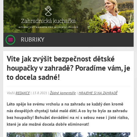
RUBRIKY
Víte jak zvýšit bezpečnost dětské
houpačky v zahradě? Poradíme vám, je
to docela sadné!
Vložil
REDAKCE
| 13.8.2021 |
Žádné komentáře
|
HRAJEME SI NA ZAHRADĚ
Léto spěje ke svému vrcholu a na zahradu se každý den kromě
nás dospělých chystají také malé děti. A co by to bylo za zahradu
bez houpačky! Bohužel dovádění na ní s sebou nese i jisté riziko,
které je ale možné docela dobře eliminovat!