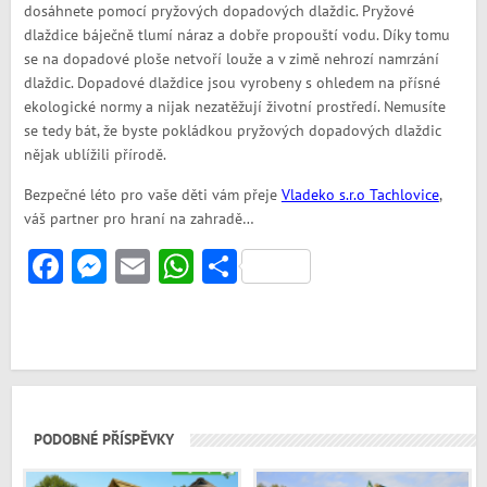
dosáhnete pomocí pryžových dopadových dlaždic. Pryžové
dlaždice báječně tlumí náraz a dobře propouští vodu. Díky tomu
se na dopadové ploše netvoří louže a v zimě nehrozí namrzání
dlaždic. Dopadové dlaždice jsou vyrobeny s ohledem na přísné
ekologické normy a nijak nezatěžují životní prostředí. Nemusíte
se tedy bát, že byste pokládkou pryžových dopadových dlaždic
nějak ublížili přírodě.
Bezpečné léto pro vaše děti vám přeje
Vladeko s.r.o Tachlovice
,
váš partner pro hraní na zahradě…
Facebook
Messenger
Email
WhatsApp
Share
PODOBNÉ PŘÍSPĚVKY