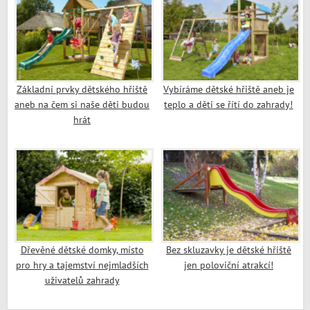
Základní prvky dětského hřiště
Vybíráme dětské hřiště aneb je
aneb na čem si naše děti budou
teplo a děti se řítí do zahrady!
hrát
Dřevěné dětské domky, místo
Bez skluzavky je dětské hřiště
pro hry a tajemství nejmladších
jen poloviční atrakcí!
uživatelů zahrady