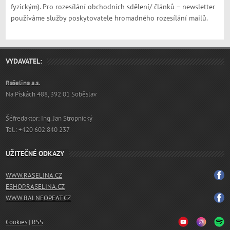
fyzickým). Pro rozesílání obchodních sdělení/ článků – newsletter
používáme služby poskytovatele hromadného rozesílání mailů.
VYDAVATEL:
Rašelina a.s.
Na Pískách 488, 392 01 Soběslav
Šéfredaktor: Ing. Jan Stropnický
Tel.: +420 602 840 237
UŽITEČNÉ ODKAZY
WWW.RASELINA.CZ
ESHOP.RASELINA.CZ
WWW.BALNEOPEAT.CZ
Cookies
|
RSS