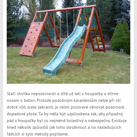
Stačí chvilka nepozornosti a dítě už letí z houpačky a drhne
nosem o beton. Protože podobným karambolům nelze při vší
dobré vůli zcela zabránit, je velmi prozíravé věnovat pozornost
dopadové ploše. Ta by měla být uzpůsobena tak, aby případný
pád z houpačky byl co nejméně bolestivý a nebezpečný. Existuje
hned několik způsobů jak toho dosáhnout a na následujících
řádcích si tyto metody popíšeme.