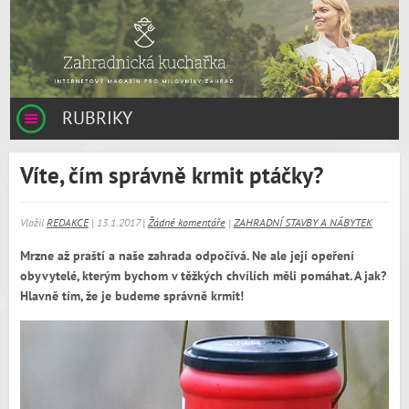
RUBRIKY
Víte, čím správně krmit ptáčky?
Vložil
REDAKCE
| 13.1.2017 |
Žádné komentáře
|
ZAHRADNÍ STAVBY A NÁBYTEK
Mrzne až praští a naše zahrada odpočívá. Ne ale její opeření
obyvytelé, kterým bychom v těžkých chvílích měli pomáhat. A jak?
Hlavně tím, že je budeme správně krmit!