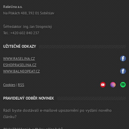
Rašelina a.s.
Na Pískách 488, 392 01 Soběslav
Šéfredaktor: Ing. Jan Stropnický
Tel.: +420 602 840 237
UŽITEČNÉ ODKAZY
WWW.RASELINA.CZ
ESHOP.RASELINA.CZ
WWW.BALNEOPEAT.CZ
Cookies
|
RSS
PRAVIDELNÝ ODBĚR NOVINEK
Rádi byste dostávali e-mailové upozornění po vydání nového
článku?