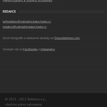
(Ne)přihlášení k odběru příspěvků
REDAKCE
sefredaktor@zahradnickakucharka.cz
redakce@zahradnickakucharka.cz
Stock fotografie a vektorové obrázky od
Depositphotos.com
Sledujte nás na
Facebooku
a
Instagramu
© 2015 - 2022 Rašelina a.s.,
všechna práva vyhrazena