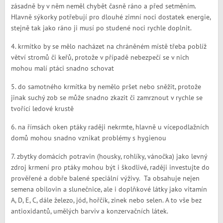
zásadně by v něm neměl chybět časně ráno a před setměním.
Hlavně sýkorky potřebují pro dlouhé zimní noci dostatek energie,
stejně tak jako ráno ji musí po studené noci rychle doplnit.
4. krmítko by se mělo nacházet na chráněném místě třeba poblíž
větví stromů či keřů, protože v případě nebezpečí se v nich
mohou malí ptáci snadno schovat
5. do samotného krmítka by nemělo pršet nebo sněžit, protože
jinak suchý zob se může snadno zkazit či zamrznout v rychle se
tvořící ledové krustě
6. na římsách oken ptáky raději nekrmte, hlavně u vícepodlažních
domů mohou snadno vznikat problémy s hygienou
7. zbytky domácích potravin (housky, rohlíky, vánočka) jako levný
zdroj krmení pro ptáky mohou být i škodlivé, raději investujte do
prověřené a dobře balené speciální výživy. Ta obsahuje nejen
semena obilovin a slunečnice, ale i doplňkové látky jako vitamín
A, D, E, C, dále železo, jód, hořčík, zinek nebo selen. A to vše bez
antioxidantů, umělých barviv a konzervačních látek.