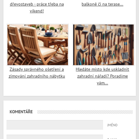
dřevostaveb - práce třeba na
balkoně či na terase...
víkend!
Zásady správného ošetření a
Hledáte místo kde uskladnit
zimování zahradního nábytku
zahradní nářadí? Poradíme
vám...
KOMENTÁŘE
JMÉNO