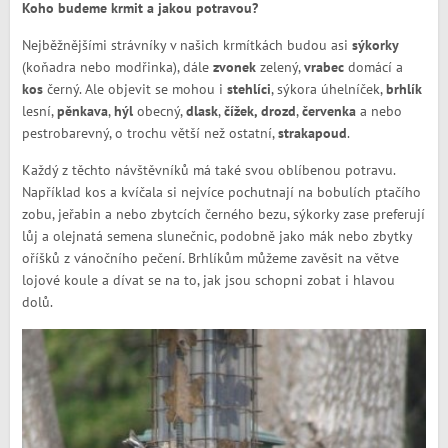
Koho budeme krmit a jakou potravou?
Nejběžnějšími strávníky v našich krmítkách budou asi
sýkorky
(koňadra nebo modřinka), dále
zvonek
zelený,
vrabec
domácí a
kos
černý. Ale objevit se mohou i
stehlíci
, sýkora úhelníček,
brhlík
lesní,
pěnkava
,
hýl
obecný,
dlask
,
čížek,
drozd
,
červenka
a nebo
pestrobarevný, o trochu větší než ostatní,
strakapoud
.
Každý z těchto návštěvníků má také svou oblíbenou potravu.
Například kos a kvíčala si nejvíce pochutnají na bobulích ptačího
zobu, jeřabin a nebo zbytcích černého bezu, sýkorky zase preferují
lůj a olejnatá semena slunečnic, podobně jako mák nebo zbytky
oříšků z vánočního pečení. Brhlíkům můžeme zavěsit na větve
lojové koule a dívat se na to, jak jsou schopni zobat i hlavou
dolů.