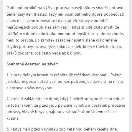
Podle odborníků na výživu ptactva musejí sýkory shánět potravu
téměř celý den (nestačí tedy jen posnídat nebo dobře poobědvat)
a kos musí zkonzumovat asi dvakrát víc stravy v podobě
nejrůznějších bobulí, než sám váží. I když si lidé často myslí, že
ptáčkům v době nedostatku mohou přilepšit tím, co doma zbude,
není to pravda. Do krmítek zásadně nepatří slané či kořeněné
zbytky potravy, syrová rýže, kokos a chléb, který v trávicím traktu
ptáků zbobtná, což často vede až k úhynu.
Souhrnné desatero na závěr:
1. s pravidelným krmením začněte již začátkem listopadu. Pokud
je chladné počasí, ptáci vaši pomoc potřebují, a navíc si na místo
s potravou včas navyknou.
2. krmení zakládejte i v době, kdy již neleží sníh, popř. se otepluje.
Je totiž faktem, že ptáci jsou po zimě vyhublí a dostatek přirozené
potravy, hlavně hmyzu, najdou v zahradě až počátkem měsíce
května.
3. i když mají ptáci v krmítku zob většinou během celého dne,