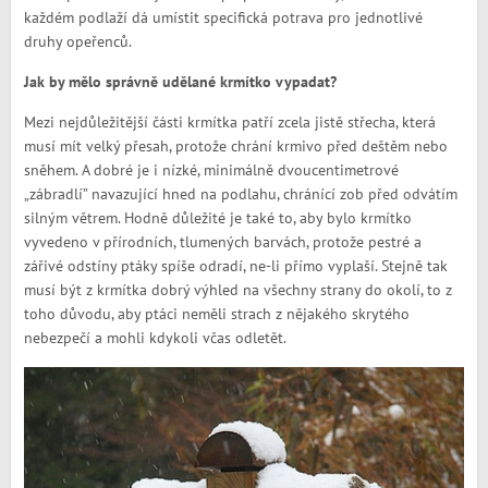
každém podlaží dá umístit specifická potrava pro jednotlivé
druhy opeřenců.
Jak by mělo správně udělané krmítko vypadat?
Mezi nejdůležitější části krmítka patří zcela jistě střecha, která
musí mít velký přesah, protože chrání krmivo před deštěm nebo
sněhem. A dobré je i nízké, minimálně dvoucentimetrové
„zábradlí” navazující hned na podlahu, chránící zob před odvátím
silným větrem. Hodně důležité je také to, aby bylo krmítko
vyvedeno v přírodních, tlumených barvách, protože pestré a
zářivé odstíny ptáky spíše odradí, ne-li přímo vyplaší. Stejně tak
musí být z krmítka dobrý výhled na všechny strany do okolí, to z
toho důvodu, aby ptáci neměli strach z nějakého skrytého
nebezpečí a mohli kdykoli včas odletět.