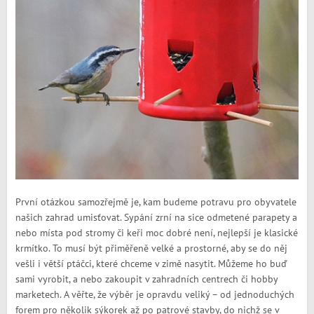
První otázkou samozřejmě je, kam budeme potravu pro obyvatele
našich zahrad umisťovat. Sypání zrní na sice odmetené parapety a
nebo místa pod stromy či keři moc dobré není, nejlepší je klasické
krmítko. To musí být přiměřeně velké a prostorné, aby se do něj
vešli i větší ptáčci, které chceme v zimě nasytit. Můžeme ho buď
sami vyrobit, a nebo zakoupit v zahradních centrech či hobby
marketech. A věřte, že výběr je opravdu veliký – od jednoduchých
forem pro několik sýkorek až po patrové stavby, do nichž se v