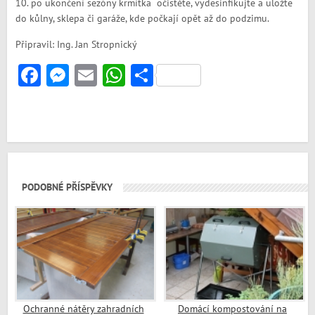
10. po ukončení sezóny krmítka očistěte, vydesinfikujte a uložte
do kůlny, sklepa či garáže, kde počkají opět až do podzimu.
Připravil: Ing. Jan Stropnický
Facebook
Messenger
Email
WhatsApp
Share
PODOBNÉ PŘÍSPĚVKY
Ochranné nátěry zahradních
Domácí kompostování na