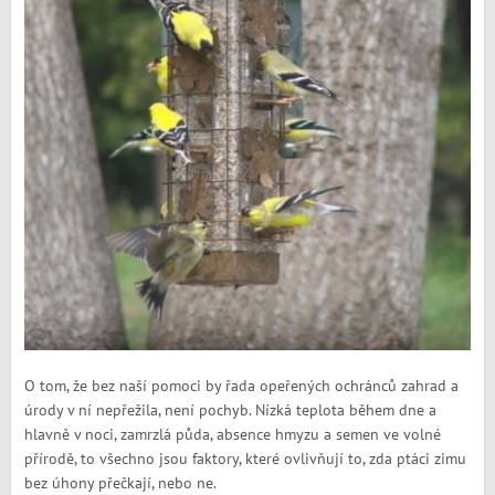
O tom, že bez naší pomoci by řada opeřených ochránců zahrad a
úrody v ní nepřežila, není pochyb. Nízká teplota během dne a
hlavně v noci, zamrzlá půda, absence hmyzu a semen ve volné
přírodě, to všechno jsou faktory, které ovlivňují to, zda ptáci zimu
bez úhony přečkají, nebo ne.