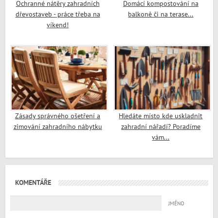
Ochranné nátěry zahradních
Domácí kompostování na
dřevostaveb - práce třeba na
balkoně či na terase...
víkend!
Zásady správného ošetření a
Hledáte místo kde uskladnit
zimování zahradního nábytku
zahradní nářadí? Poradíme
vám...
KOMENTÁŘE
JMÉNO