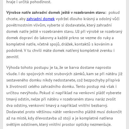
hraje i určitá pohodlnost.
Výrobce natře zahradní domek ještě v rozebraném stavu:
pokud
chcete, aby
zahradní domek
vydržel dlouho krásný a odolný vůči
povětrnostním vlivům, vyberte si dodavatele, který zahradní
domek natře ještě v rozebraném stavu. Už při výrobě se rozebraný
domek dopraví do lakovny a každé prkno se vezme do ruky a
kompletně natře, včetně spojů, drážek, kontaktů s kováním a
podobně. V tu chvíli máte domek natřený kompletně zvenku i
zevnitř.
Výhoda tohoto postupu je ta, že se barva dostane naprosto
všude. I do spojových míst srubových zámků, kam se při nátěru již
sestaveného domku nikdy nedostanete, což bezpochyby přispívá
k životnosti celého zahradního domku. Tento postup má však i
určitou nevýhodu. Pokud si například na venkovní plášť vyberete
tmavý odstín, nelze při nátěru v rozebraném stavu naráz zvolit
dva odstíny, venkovní tmavý a například vnitřní bezbarvý.
Dodavatel proto většinou nátěr venkovního pláště musí dokončit
až na místě, kdy dřevostavba už stojí a je kompletně natřena
světlým odstínem, který vnitřní prostor opticky nezmenšuje.