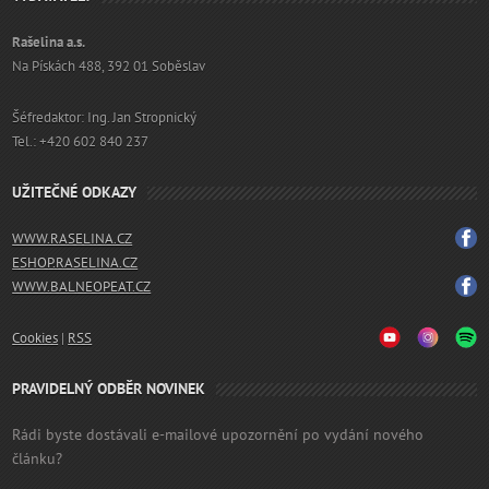
Rašelina a.s.
Na Pískách 488, 392 01 Soběslav
Šéfredaktor: Ing. Jan Stropnický
Tel.: +420 602 840 237
UŽITEČNÉ ODKAZY
WWW.RASELINA.CZ
ESHOP.RASELINA.CZ
WWW.BALNEOPEAT.CZ
Cookies
|
RSS
PRAVIDELNÝ ODBĚR NOVINEK
Rádi byste dostávali e-mailové upozornění po vydání nového
článku?