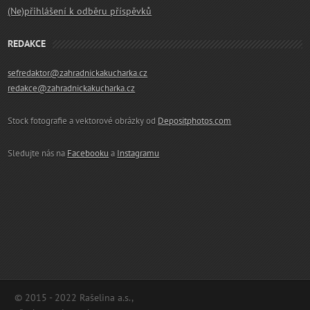
(Ne)přihlášení k odběru příspěvků
REDAKCE
sefredaktor@zahradnickakucharka.cz
redakce@zahradnickakucharka.cz
Stock fotografie a vektorové obrázky od
Depositphotos.com
Sledujte nás na
Facebooku
a
Instagramu
© 2015 - 2022 Rašelina a.s.,