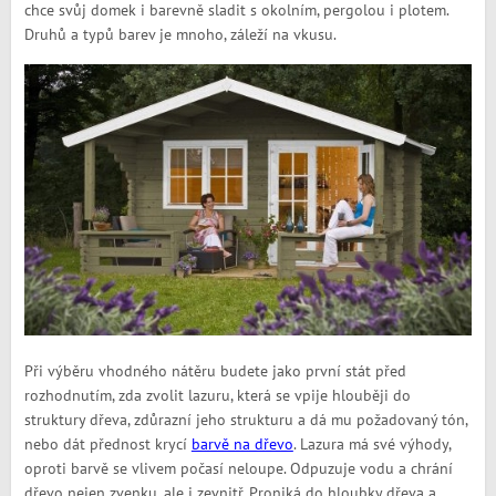
chce svůj domek i barevně sladit s okolním, pergolou i plotem.
Druhů a typů barev je mnoho, záleží na vkusu.
Při výběru vhodného nátěru budete jako první stát před
rozhodnutím, zda zvolit lazuru, která se vpije hlouběji do
struktury dřeva, zdůrazní jeho strukturu a dá mu požadovaný tón,
nebo dát přednost krycí
barvě na dřevo
. Lazura má své výhody,
oproti barvě se vlivem počasí neloupe. Odpuzuje vodu a chrání
dřevo nejen zvenku, ale i zevnitř. Proniká do hloubky dřeva a