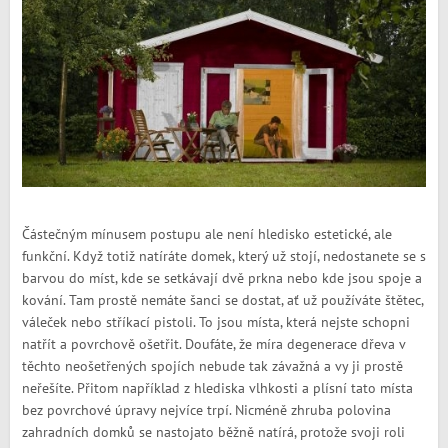
Částečným mínusem postupu ale není hledisko estetické, ale
funkční. Když totiž natíráte domek, který už stojí, nedostanete se s
barvou do míst, kde se setkávají dvě prkna nebo kde jsou spoje a
kování. Tam prostě nemáte šanci se dostat, ať už používáte štětec,
váleček nebo stříkací pistoli. To jsou místa, která nejste schopni
natřít a povrchově ošetřit. Doufáte, že míra degenerace dřeva v
těchto neošetřených spojích nebude tak závažná a vy ji prostě
neřešíte. Přitom například z hlediska vlhkosti a plísní tato místa
bez povrchové úpravy nejvíce trpí. Nicméně zhruba polovina
zahradních domků se nastojato běžně natírá, protože svoji roli