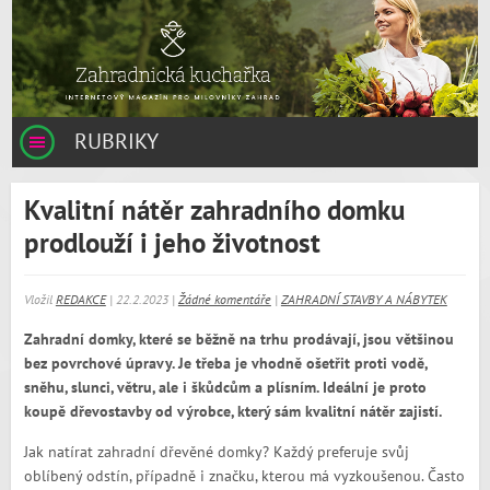
RUBRIKY
Kvalitní nátěr zahradního domku
prodlouží i jeho životnost
Vložil
REDAKCE
| 22.2.2023 |
Žádné komentáře
|
ZAHRADNÍ STAVBY A NÁBYTEK
Zahradní domky, které se běžně na trhu prodávají, jsou většinou
bez povrchové úpravy. Je třeba je vhodně ošetřit proti vodě,
sněhu, slunci, větru, ale i škůdcům a plísním. Ideální je proto
koupě dřevostavby od výrobce, který sám kvalitní nátěr zajistí.
Jak natírat zahradní dřevěné domky? Každý preferuje svůj
oblíbený odstín, případně i značku, kterou má vyzkoušenou. Často