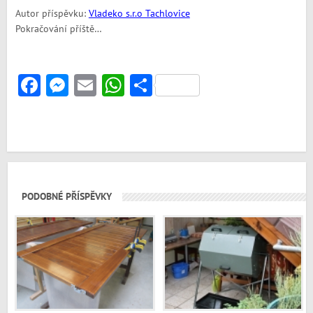
Autor příspěvku:
Vladeko s.r.o Tachlovice
Pokračování příště…
Facebook
Messenger
Email
WhatsApp
Share
PODOBNÉ PŘÍSPĚVKY