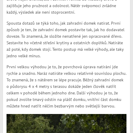
zajišťuje jeho pružnost a odolnost. Nátěr svépomocí zvládne
každý, výsledek ale není stoprocentní.
Spousta dotazů se týká toho, jak zahradní domek natírat. První
způsob je ten, že zahradní domek postavíte tak, jak ho dodavatel
doveze. To znamená, že složíte nenatřené jen opracované dřevo.
Sestavíte ho včetně střešní krytiny a ostatních doplňků. Natíráte
až poté, kdy domek stojí. Tento postup má velké výhody, ale taky
jedno velké mínus.
První velkou výhodou je to, že povrchová úprava natírání jde
rychle a snadno. Naráz natíráte velkou relativně souvislou plochu.
To znamená, že s nátěrem se lépe pracuje. Běžný zahradní domek
o půdorysu 4 x 4 metry s terasou dokáže jeden člověk natřít
celkem v pohodě během jednoho dne. Další výhodou je to, že
pokud zvolíte tmavý odstín na plášť domku, vnitřní část domku
můžete hned natřít něčím bezbarvým nebo světlejší barvou.