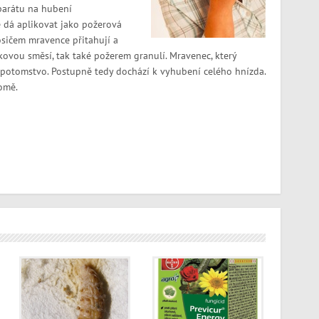
parátu na hubení
e dá aplikovat jako požerová
sičem mravence přitahují a
ovou směsí, tak také požerem granulí. Mravenec, který
é potomstvo. Postupně tedy dochází k vyhubení celého hnízda.
domě.