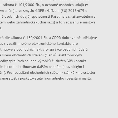
u zákona č. 101/2000 Sb., o ochraně osobních údajů (v
ém znění) a ve smyslu GDPR (Nařízení (EU) 2016/679 o
ně osobních údajů) společnosti Rašelina a.s. (zřizovatelem a
cem webu zahradnickakucharka.cz) a to v rozsahu e-mailová
a.
eň dle zákona č. 480/2004 Sb. a GDPR dobrovolně udělujete
as s využitím svého elektronického kontaktu pro
tingové a obchodních aktivity správce osobních údajů
ě šíření obchodních sdělení (článků) elektronickými
edky týkajících se jeho výrobků či služeb. Váš kontakt
e jakkoli distribuován dalším osobám (právnickým i
kým). Pro rozesílání obchodních sdělení/ článků – newsletter
váme služby poskytovatele hromadného rozesílání mailů.