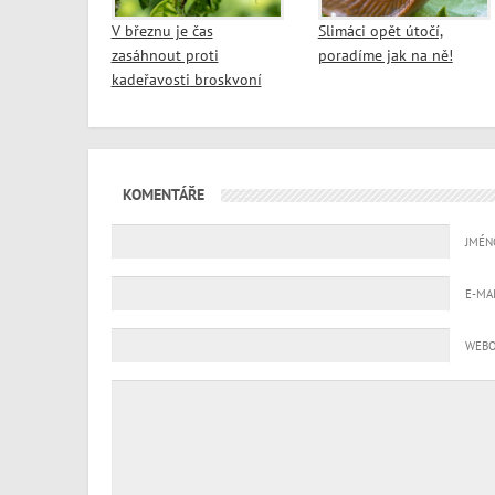
V březnu je čas
Slimáci opět útočí,
zasáhnout proti
poradíme jak na ně!
kadeřavosti broskvoní
KOMENTÁŘE
JMÉN
E-MA
WEBO