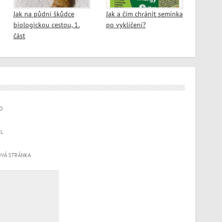
Jak na půdní škůdce
Jak a čím chránit semínka
biologickou cestou, 1.
po vyklíčení?
část
O
IL
VÁ STRÁNKA