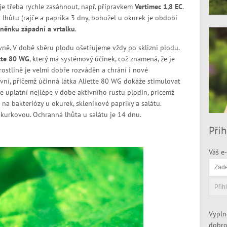
 je třeba rychle zasáhnout, např. přípravkem
Vertimec 1,8 EC
.
lhůtu (rajče a paprika 3 dny, bohužel u okurek je období
sněnku západní a vrtalku
.
ě. V době sběru plodu ošetřujeme vždy po sklizni plodu.
tte 80 WG
, který má systémový účinek, což znamená, že je
 rostlině je velmi dobře rozváděn a chrání i nové
ivní, přičemž účinná látka Aliette 80 WG dokáže stimulovat
e uplatní nejlépe v dobe aktivního rustu plodin, pricemž
 na bakteriózy u okurek, skleníkové papriky a salátu.
kurkovou. Ochranná lhůta u salátu je 14 dnu.
Přih
Váš e-
Vypln
dobro