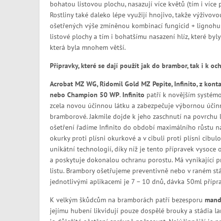
bohatou listovou plochu, nasazují více květů (tím i více 
Rostliny také daleko lépe využijí hnojivo, takže výživo
ošetřených výše zmíněnou kombinací fungicid + lignohum
listové plochy a tím i bohatšímu nasazení hlíz, které byl
která byla mnohem větší.
Přípravky, které se dají použít jak do brambor, tak i k och
Acrobat MZ WG, Ridomil Gold MZ Pepite, Infinito, z kont
nebo Champion 50 WP
.
Infinito
patří k novějším systémo
zcela novou účinnou látku a zabezpečuje výbornou úči
bramborové. Jakmile dojde k jeho zaschnutí na povrchu l
ošetření řadíme Infinito do období maximálního růstu nat
okurky proti plísni okurkové a v cibuli proti plísni cibu
unikátní technologií, díky níž je tento přípravek vysoce
a poskytuje dokonalou ochranu porostu. Má vynikající pr
listu. Brambory ošetřujeme preventivně nebo v raném stá
jednotlivými aplikacemi je 7 – 10 dnů, dávka 50ml příp
K velkým škůdcům na bramborách patří bezesporu
mand
jejímu hubení likvidují pouze dospělé brouky a stádia la