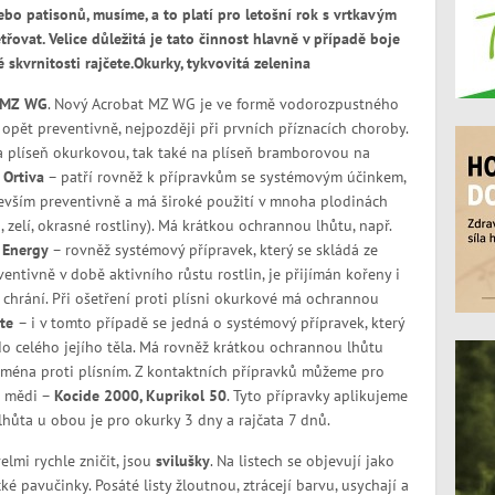
bo patisonů, musíme, a to platí pro letošní rok s vrtkavým
ovat. Velice důležitá je tato činnost hlavně v případě boje
 skvrnitosti rajčete.Okurky, tykvovitá zelenina
 MZ WG
. Nový Acrobat MZ WG je ve formě vodorozpustného
opět preventivně, nejpozději při prvních příznacích choroby.
 plíseň okurkovou, tak také na plíseň bramborovou na
.
Ortiva
– patří rovněž k přípravkům se systémovým účinkem,
evším preventivně a má široké použití v mnoha plodinách
ta, zelí, okrasné rostliny). Má krátkou ochrannou lhůtu, např.
 Energy
– rovněž systémový přípravek, který se skládá ze
entivně v době aktivního růstu rostlin, je přijímán kořeny i
e chrání. Při ošetření proti plísni okurkové má ochrannou
ite
– i v tomto případě se jedná o systémový přípravek, který
do celého jejího těla. Má rovněž krátkou ochrannou lhůtu
zejména proti plísním. Z kontaktních přípravků můžeme pro
i mědi –
Kocide 2000, Kuprikol 50
. Tyto přípravky aplikujeme
lhůta u obou je pro okurky 3 dny a rajčata 7 dnů.
lmi rychle zničit, jsou
svilušky
. Na listech se objevují jako
é pavučinky. Posáté listy žloutnou, ztrácejí barvu, usychají a