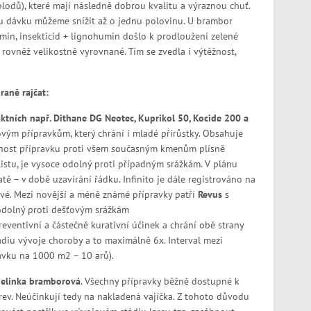
plodů), které mají následně dobrou kvalitu a výraznou chuť.
vou dávku můžeme snížit až o jednu polovinu. U brambor
in, insekticid + lignohumin došlo k prodloužení zelené
y rovněž velikostně vyrovnané. Tím se zvedla i výtěžnost,
raně rajčat:
aktních např. Dithane DG Neotec, Kuprikol 50, Kocide 200 a
vým přípravkům, který chrání i mladé přírůstky. Obsahuje
nnost přípravku proti všem současným kmenům plísně
istu, je vysoce odolný proti případným srážkám. V plánu
ě – v době uzavírání řádku. Infinito je dále registrováno na
lové. Mezi novější a méně známé přípravky patří
Revus
s
 odolný proti dešťovým srážkám
eventivní a částečně kurativní účinek a chrání obě strany
diu vývoje choroby a to maximálně 6x. Interval mezi
ravku na 1000 m
2
– 10 arů).
elinka bramborová
. Všechny přípravky běžně dostupné k
rev. Neúčinkují tedy na nakladená vajíčka. Z tohoto důvodu