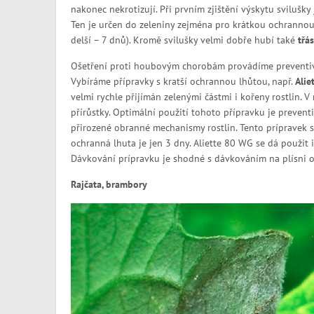
nakonec nekrotizují. Při prvním zjištění výskytu svilušky
Ten je určen do zeleniny zejména pro krátkou ochrannou 
delší – 7 dnů). Kromě svilušky velmi dobře hubí také
třá
Ošetření proti houbovým chorobám provádíme preventivn
Vybíráme přípravky s kratší ochrannou lhůtou, např.
Alie
velmi rychle přijímán zelenými částmi i kořeny rostlin. V
přírůstky. Optimální použití tohoto přípravku je prevent
přirozené obranné mechanismy rostlin. Tento prípravek s
ochranná lhuta je jen 3 dny. Aliette 80 WG se dá použit i
Dávkování prípravku je shodné s dávkováním na plísni o
Rajčata, brambory