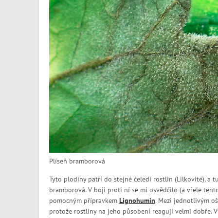
Plíseň bramborová
Tyto plodiny patří do stejné čeledi rostlin (Lilkovité), a 
bramborová. V boji proti ní se mi osvědčilo (a vřele ten
pomocným přípravkem
Lignohumin
. Mezi jednotlivým o
protože rostliny na jeho působení reagují velmi dobře. Vy