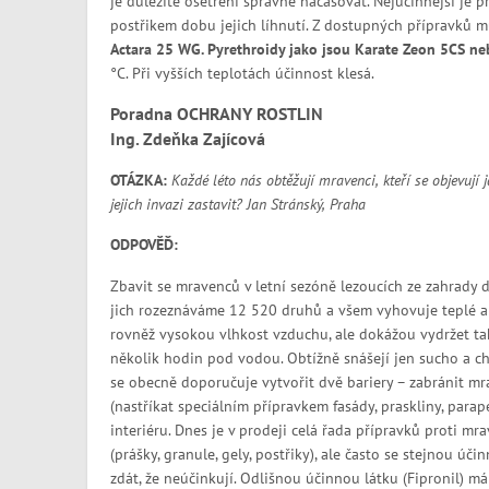
je důležité ošetření správně načasovat. Nejúčinnější je p
postřikem dobu jejich líhnutí. Z dostupných přípravků 
Actara 25 WG. Pyrethroidy jako jsou Karate Zeon 5CS n
°C. Při vyšších teplotách účinnost klesá.
Poradna OCHRANY ROSTLIN
Ing. Zdeňka Zajícová
OTÁZKA:
Každé léto nás obtěžují mravenci, kteří se objevují 
jejich invazi zastavit? Jan Stránský, Praha
ODPOVĚĎ:
Zbavit se mravenců v letní sezóně lezoucích ze zahrady
jich rozeznáváme 12 520 druhů a všem vyhovuje teplé a v
rovněž vysokou vlhkost vzduchu, ale dokážou vydržet tak
několik hodin pod vodou. Obtížně snášejí jen sucho a chl
se obecně doporučuje vytvořit dvě bariery – zabránit 
(nastříkat speciálním přípravkem fasády, praskliny, parap
interiéru. Dnes je v prodeji celá řada přípravků proti m
(prášky, granule, gely, postřiky), ale často se stejnou ú
zdát, že neúčinkují. Odlišnou účinnou látku (Fipronil) m