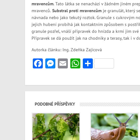
mravencům
. Tato látka se nenachází v žádném jiném pre
mravenců.
Substral proti mravencům
je granulát, který s
návnada nebo jako tekutý roztok. Granule s cukrovým no
jejich hubení probíhá jak kontaktním způsobem s postřik
granule pozřel, vnáší přípravek do hnízda a krmí jim sv
Přípravek se dá použít jak na chodníky a terasy, tak i v 
Autorka článku: Ing. Zdeňka Zajícová
Facebook
Messenger
Email
WhatsApp
Share
PODOBNÉ PŘÍSPĚVKY