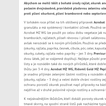
Abychom se mohli těšit z bohaté úrody rajčat, okurek ane
počasím dvojnásobně, pravidelně plodovou zeleninu ošetř
proti plísni okurkové, plísni bramborové nebo septoriové
V loňském roce přišel na trh oblíbený přípravek
Acrobat
granulátu a má systémový i kontaktní účinek. Používá se 
Acrobat MZ WG lze použít po celou dobu vegetace jak na
bramborách, rajčatech, plíseň révovou i plíseň salátovou
avšak nerozvádí se k novým přírůstkům. Používá se před
(okurky, rajčata, paprika, česnek, cibule, pór, celer, kapus
okurky, cukety, rajčata nebo papriky – jen 3 dny.
Previcur
dvou látek, jež se vzájemně doplňují. Nejlépe působí prev
listy a je rozváděn také do nových přírůstků, které dobř
lhůtu jen 3-4 dny.
Acrobat MZ WG, Ridomil Gold MZ Pep
je snadno přijímán zelenými částmi rostliny a rozváděn 
(okurky, rajčata – 3 dny) a velmi dobře chrání rostliny 
ochranu porostů okurek používat např. přípravky na báz
nejdříve až v druhé polovině vývoje rostliny a ochranná 
K nejzávažnějším škůdcům, kteří dokáží porosty okurek ve
tmavé skvrny, na spodní straně listů pak nacházíme typick