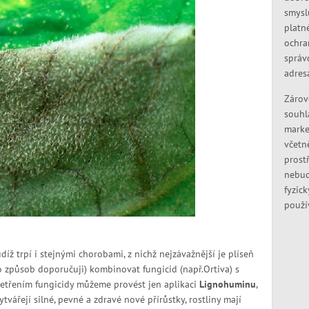
smysl
platn
ochra
správ
adres
Zárov
souhl
marke
včetn
prostř
nebud
fyzic
použí
tudíž trpí i stejnými chorobami, z nichž nejzávažnější je plíseň
to způsob doporučuji) kombinovat fungicid (např.Ortiva) s
šetřením fungicidy můžeme provést jen aplikaci
Lignohuminu
,
tvářejí silné, pevné a zdravé nové přírůstky, rostliny mají