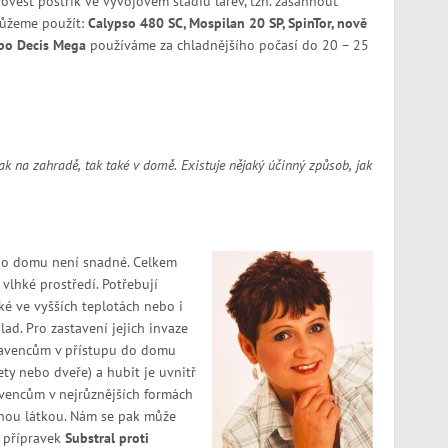
rovést postřik ve vývojovém stádiu larev, tzn. zasáhnout
můžeme použít:
Calypso 480 SC, Mospilan 20 SP, SpinTor, nově
ebo Decis Mega
používáme za chladnějšího počasí do 20 – 25
jak na zahradě, tak také v domě. Existuje nějaký účinný způsob, jak
 do domu není snadné. Celkem
lhké prostředí. Potřebují
é ve vyšších teplotách nebo i
ad. Pro zastavení jejich invaze
mravencům v přístupu do domu
ety nebo dveře) a hubit je uvnitř
ravencům v nejrůznějších formách
činnou látkou. Nám se pak může
á přípravek
Substral proti