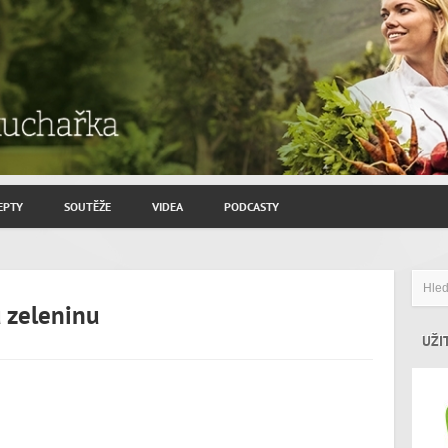
EPTY
SOUTĚŽE
VIDEA
PODCASTY
ROZHOVORY JIŘÍ SAVINEC
ZAHRADNIČENÍ
 zeleninu
ZAJÍMAVÍ HOSTÉ
UŽI