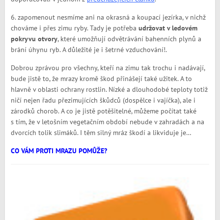
6. zapomenout nesmíme ani na okrasná a koupací jezírka, v nichž
chováme i přes zimu ryby. Tady je potřeba
udržovat v ledovém
pokryvu otvory
, které umožňují odvětrávání bahenních plynů a
brání úhynu ryb. A důležité je i šetrné vzduchování!.
Dobrou zprávou pro všechny, kteří na zimu tak trochu i nadávají,
bude jistě to, že mrazy kromě škod přinášejí také užitek. A to
hlavně v oblasti ochrany rostlin. Nízké a dlouhodobé teploty totiž
ničí nejen řadu přezimujících škůdců (dospělce i vajíčka), ale i
zárodků chorob. A co je jistě potěšitelné, můžeme počítat také
s tím, že v letošním vegetačním období nebude v zahradách a na
dvorcích tolik slimáků. I těm silný mráz škodí a likviduje je…
CO VÁM PROTI MRAZU POMŮŽE?