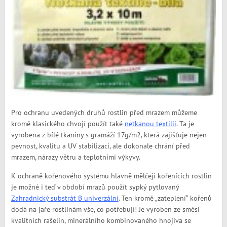
Pro ochranu uvedených druhů rostlin před mrazem můžeme
kromě klasického chvojí použít také
netkanou textilii
. Ta je
vyrobena z bílé tkaniny s gramáží 17g/m2, která zajišťuje nejen
pevnost, kvalitu a UV stabilizaci, ale dokonale chrání před
mrazem, nárazy větru a teplotními výkyvy.
K ochraně kořenového systému hlavně mělčeji kořenících rostlin
je možné i teď v období mrazů použít sypký pytlovaný
Zahradnický substrát B univerzální
. Ten kromě „zateplení“ kořenů
dodá na jaře rostlinám vše, co potřebují! Je vyroben ze směsi
kvalitních rašelin, minerálního kombinovaného hnojiva se