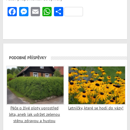
Facebook
Messenger
Email
WhatsApp
Share
PODOBNÉ PŘÍSPĚVKY
Péče o živé ploty uprostřed
Letničky, které se hodí do vázy!
léta, aneb jak udržet zelenou
stěnu zdravou a hustou