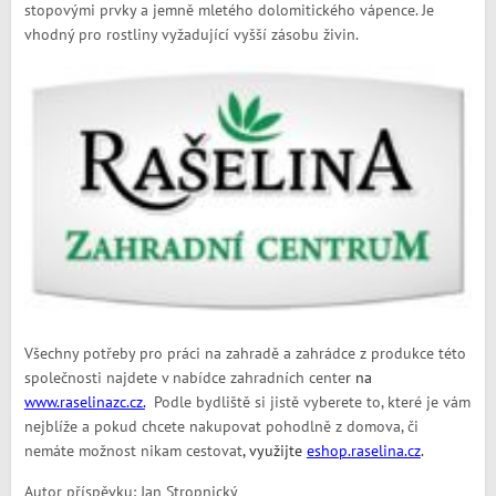
stopovými prvky a jemně mletého dolomitického vápence. Je
vhodný pro rostliny vyžadující vyšší zásobu živin.
Všechny potřeby pro práci na zahradě a zahrádce z produkce této
společnosti najdete v nabídce zahradních cente
r
na
www.raselinazc.cz.
Podle bydliště si jistě vyberete to, které je vám
nejblíže a pokud chcete nakupovat pohodlně z domova, či
nemáte možnost nikam cestovat
, využijte
eshop.raselina.cz
.
Autor příspěvku: Jan Stropnický