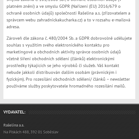
platném znění) a ve smyslu GDPR (Nařízení (EU) 2016/679 o
ochraně osobních údajů) společnosti Rašelina a.s. (zřizovatelem a
správcem webu zahradnickakucharka.cz) a to v rozsahu e-mailová
adresa.
Zároveň dle zákona č. 480/2004 Sb. a GDPR dobrovolně udělujete
souhlas s využitím svého elektronického kontaktu pro
marketingové a obchodních aktivity správce osobních údajů
včetně šíření obchodních sdělení (článků) elektronickými
prostředky týkajících se jeho výrobků či služeb. Váš kontakt
nebude jakkoli distribuován dalším osobám (právnickým i
fyzickým). Pro rozesílání obchodních sdělení/ článků – newsletter
používáme služby poskytovatele hromadného rozesílání mailů.
VYDAVATEL:
Rašelina a.s.
Na Pískách 488, 392 01 Soběslav