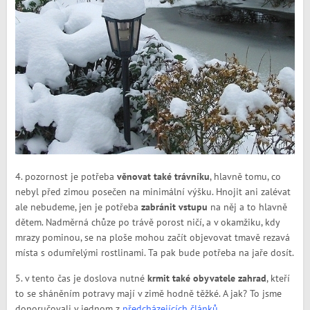
4. pozornost je potřeba
věnovat také trávníku
, hlavně tomu, co
nebyl před zimou posečen na minimální výšku. Hnojit ani zalévat
ale nebudeme, jen je potřeba
zabránit vstupu
na něj a to hlavně
dětem. Nadměrná chůze po trávě porost ničí, a v okamžiku, kdy
mrazy pominou, se na ploše mohou začít objevovat tmavě rezavá
místa s odumřelými rostlinami. Ta pak bude potřeba na jaře dosít.
5. v tento čas je doslova nutné
krmit také obyvatele zahrad
, kteří
to se sháněním potravy mají v zimě hodně těžké. A jak? To jsme
doporučovali v jednom z
předcházejících článků
.