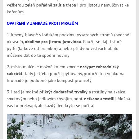
veškerou zeleň
pořádně zalít
a třeba i pro jistotu namulčovat ke
kořenům.
OPATŘENÍ V ZAHRADĚ PROTI MRAZŮM
1. kmeny, hlavně v loňském podzimu vysazených stromů (ovocné i
okrasné),
obalíme pro jistotu jutovinou
. Použít se dají i staré
pytle (látkové od brambor) a nebo při dvou vrstvách obalu
můžeme dát do té spodní noviny
2. místo mulče je možné kolem kmene
nasypat zahradnický
substrát
. Tady je třeba použít pytlovaný, protože ten venku na
hromadě je podobně jako kompost promrzlý
3. i teď je možné
přikrýt dodatečně trvalky
a rostliny na skalce
smrkovým nebo jedlovým chvojím, popř.
netkanou textilií
. Možná
vás to překvapí, ale každý den krytu se počítá!