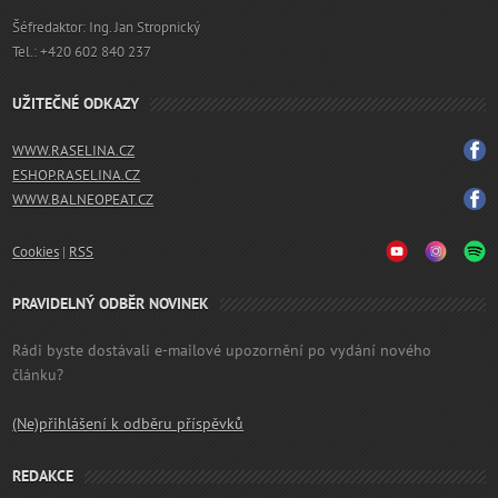
Šéfredaktor: Ing. Jan Stropnický
Tel.: +420 602 840 237
UŽITEČNÉ ODKAZY
WWW.RASELINA.CZ
ESHOP.RASELINA.CZ
WWW.BALNEOPEAT.CZ
Cookies
|
RSS
PRAVIDELNÝ ODBĚR NOVINEK
Rádi byste dostávali e-mailové upozornění po vydání nového
článku?
(Ne)přihlášení k odběru příspěvků
REDAKCE