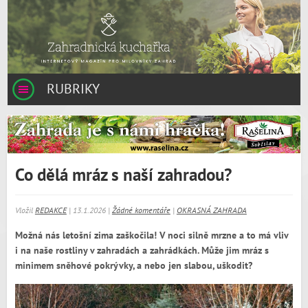
RUBRIKY
Co dělá mráz s naší zahradou?
Vložil
REDAKCE
| 13.1.2026 |
Žádné komentáře
|
OKRASNÁ ZAHRADA
Možná nás letošní zima zaškočila! V noci silně mrzne a to má vliv
i na naše rostliny v zahradách a zahrádkách. Může jim mráz s
minimem sněhové pokrývky, a nebo jen slabou, uškodit?