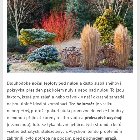
Dlouhodobé
noční teploty pod nulou
a často slabá sněhová
pokrývka, přes den pak kolem nuly a nebo nad nulou. To jsou
faktory, které pro zeleň a nebo trávník v naší okrasné zahradě
nejsou úplně ideální kombinací. Tzv.
holomráz
je vcelku
nebezpečný, protože pokud půda promrzne do velké hloubky,
nemohou přijímat kořeny rostlin vodu a
překvapivě usychají
(nezmrznou). Toto se týká hlavně jehličnatých stromů a keřů
včetně listnatých, stálezelených. Abychom těmto problémům
zabránili, bylo potřeba na podzim,
před příchodem mrazů
,