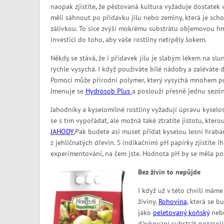
naopak zjistíte, že pěstovaná kultura vyžaduje dostatek v
měli sáhnout po přídavku jílu nebo zeminy, která je sch
zálivkou. To sice zvýší mokrému substrátu objemovou hmot
investici do toho, aby vaše rostliny netrpěly šokem.
Někdy se stává, že i přídavek jílu je slabým lékem na slu
rychle vysychá. I když používáte bílé nádoby a zaléváte d
Pomoci může přírodní polymer, který vysychá mnohem po
Jmenuje se
Hydrosob Plus
a poslouží přesně jednu sezónu
Jahodníky a kyselomilné rostliny vyžadují úpravu kyselos
se s tím vypořádat, ale možná také ztratíte jistotu, kter
JAHODY
.
Pak budete asi muset přidat kyselou lesní hraban
z jehličnatých dřevin. S indikačními pH papírky zjistíte
experimentování, na čem jste. Hodnota pH by se měla poh
Bez živin to nepůjde
I když už v této chvíli máme
živiny.
Rohovina
, která se 
jako
peletovaný koňský
neb
dávkovaní substrát nezasolí