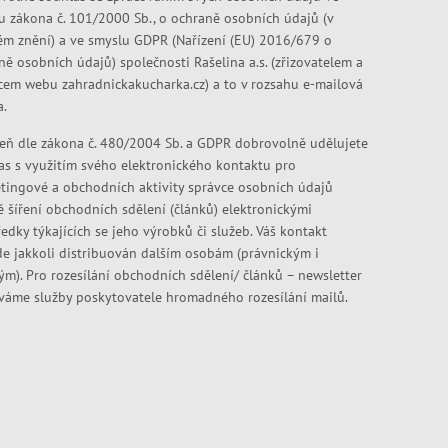
u zákona č. 101/2000 Sb., o ochraně osobních údajů (v
ém znění) a ve smyslu GDPR (Nařízení (EU) 2016/679 o
ně osobních údajů) společnosti Rašelina a.s. (zřizovatelem a
cem webu zahradnickakucharka.cz) a to v rozsahu e-mailová
a.
eň dle zákona č. 480/2004 Sb. a GDPR dobrovolně udělujete
as s využitím svého elektronického kontaktu pro
tingové a obchodních aktivity správce osobních údajů
ě šíření obchodních sdělení (článků) elektronickými
edky týkajících se jeho výrobků či služeb. Váš kontakt
e jakkoli distribuován dalším osobám (právnickým i
kým). Pro rozesílání obchodních sdělení/ článků – newsletter
váme služby poskytovatele hromadného rozesílání mailů.