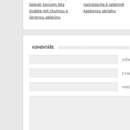
špenát, koncem léta
nainstalujte k zelenině
budete mít chutnou a
kapkovou závlahu
čerstvou zeleninu
KOMENTÁŘE
JMÉN
E-MA
WEBO