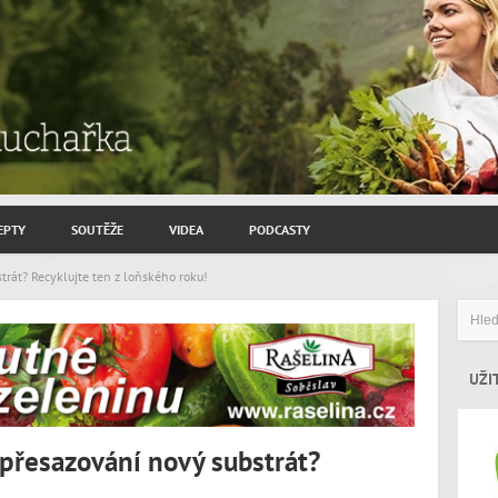
EPTY
SOUTĚŽE
VIDEA
PODCASTY
ROZHOVORY JIŘÍ SAVINEC
rát? Recyklujte ten z loňského roku!
ZAHRADNIČENÍ
ZAJÍMAVÍ HOSTÉ
UŽI
přesazování nový substrát?