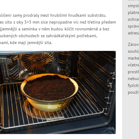
smysl
platn
klíčení samy prodraly mezi hrubšími hrudkami substrátu.
ochra
Přes síto s oky 3×3 mm sice nepropadne víc než třetina předem
správ
nejjemnější a semínka v něm budou klíčit rovnoměrně a bez
adres
 zásobených obchodech se zahrádkářskými potřebami,
mi, kde mají jemnější síta.
Zárov
souhl
marke
včetn
prostř
nebud
fyzic
použí