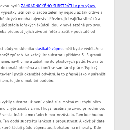
o dvou pytlů
ZAHRADNICKÉHO SUBSTRÁTU A pro výsev,
 výpěstky letniček či sadba zeleniny nejsou až tak citlivé a
bě skrývá mnohá tajemství. Přezimující vajíčka slimáků a
ující stádia loňských škůdců jdou v nové sezóně pro svou
eba přetnout jejich životní řetěz a začít v podstatě od
aci půdy ve skleníku
dusíkaté vápno
, měli byste vědět, že u
entýž způsob. Na každý litr substrátu přidáme 3–5 gramů
áme, navlhčíme a zabalíme do plastových pytlů. Potrvá to
o dokonalá přeměna a ukončí se sanitární práce. Typický
 otevření pytlů okamžitě odvětrá. Je to přesně jako v pařeništi
zdílem, že jde o mobilní podobu.
 vyžilý substrát už není v plné síle. Možná mu chybí něco
tě mu chybí zásoba živin. I když rašelina je živou přírodninou,
í už ve slatinách a mokřadech moc nezůstalo. Tam kde budou
u. Ten dodá substrátu lehkost a propustnost. A když přidáte
m, které žádají půdu vápenatou, bohatou na minerály. Kde