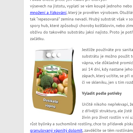
výsevech na jistotu, vyplatí se vám koupě jednoho neb
množení a řízkování
, který je prověřen výrobcem. Otužilé
tak “repesovaná” zemina nevadí. Hrubý substrát však v so
spory hub, které způsobují choroby košťálovin, nebo zim
obživu do takového substrátu jaksi najisto. Proto je potř
začátku.
Jestliže používáte pro sanit
substrátu je možno použít t
vápna, vše důkladně promích
asi 14 dní, kdy nastane jeh
zápach, který ucítíte, se při
či ve skleníku, jen s tím ro
Vyladit podle potřeby
Určitě nikoho nepřekvapí, že
z dřívější struktury, ale jis
živin pro život rostlin v n
růst bylinky a suchomilné rostliny, chce to přídavek písk
granulovaný vápnitý dolomit
, zavděčíte se těm rostliná