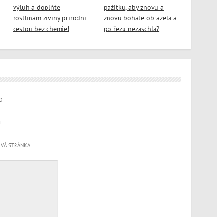
výluh a doplňte
pažitku, aby znovu a
rostlinám živiny přírodní
znovu bohatě obrážela a
cestou bez chemie!
po řezu nezaschla?
O
IL
VÁ STRÁNKA