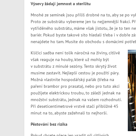
Výsevy žádají jemnost a sterilitu
Mnohé ze semínek jsou příliš drobné na to, aby se po vy
Proto ze substrátu vybereme jen tu nejjemnější frakci. 
vytříděného substrátu, máme však jistotu, že je to ten 
bariér. Pokud byste takové síto hledali třeba i v dobře
nenajdete ho tam. Musíte do obchodu s domácími potřeba
Klíčící sadba není tolik náročná na živiny, citlivě
však reaguje na houby, které už mohly být
v substrátu z minulé sezóny. Tento skrytý život
musíme zastavit. Nejlepší cestou je použití páry.
Možná vlastníte hospodářský pařák (třeba na
paření brambor pro prasata), nebo pro tuto akci
použijete elektrickou troubu, to záleží jednak na
množství substrátu, jednak na vašem rozhodnutí.
Při deseticentimetrové vrstvě stačí přibližně 45
minut na to, abyste zažehnali to nejhorší.
Pěstování bez rizika
Pokud chcete přece jen vsadit při citlivých