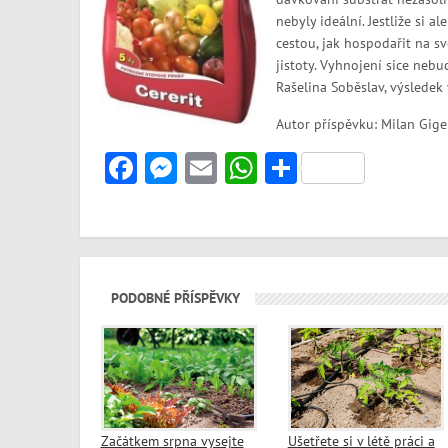
nebyly ideální. Jestliže si a
cestou, jak hospodařit na s
jistoty. Vyhnojení sice neb
Rašelina Soběslav, výsledek 
Autor příspěvku: Milan Gige
Facebook
Messenger
Email
WhatsApp
Share
PODOBNÉ PŘÍSPĚVKY
Začátkem srpna vysejte
Ušetřete si v létě práci a