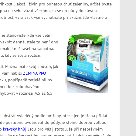
lhkosti, jakož i živin pro bohatou chuť zeleniny, určitě byste
opna na sebe vázat všechno, co se do půdy dostává se
nost, vy si však vše vychutnáte při sklizni. Jde vlastně o
nné stanoviště, kde vše velmi
vakrát denně, stále to není ono.
maleji než rašelina samotná.
, kdy se zcela rozloží.
ti. Možná máte svůj způsob, jak
ou vám nabízí
ZEMINA PRO
ku, popřípadě zetlelé piliny
 ihned bez zdlouhavého
ybovat v rozmezí 4,5 až 6,5.
 substrát vyladěný podle potřeby, přece jen je třeba přidat
bude postupně uvolňovat do půdy, je stejně dobrou volbou,
o
kravský hnůj
. Jsou pro vás jistotou, že při nesprávném
te a že v něm rostliny budou prospívat, i kdyby poměry živin