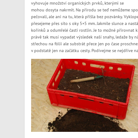
vyhovuje množství organických prvků, kterými se
mohou dosyta nakrmit. Na přírodu se teď nemůžeme spole
pečovali, ale ani na tu, která přišla bez pozvánky. Vyk
přesejeme přes síto s oky 5×5 mm. Jakmile slunce a nastáv
kořínků a odumřelé časti rostlin. Je to možné přirovnat 
právě tak musí vypadat výsledek naší snahy, ledaže by n
střechou na fólii ale substrát přece jen po čase proschne
v podstatě jen na začátku cesty. Podívejme se nejdříve n