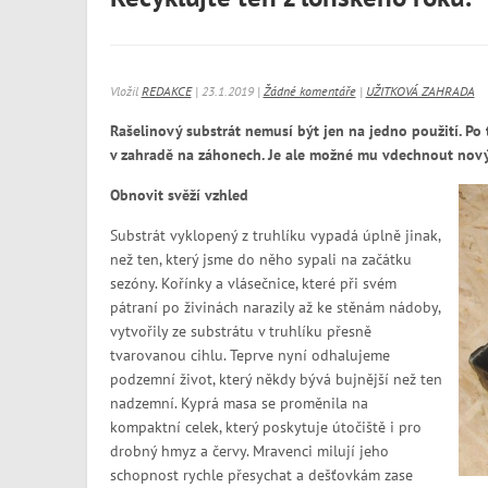
Vložil
REDAKCE
| 23.1.2019 |
Žádné komentáře
|
UŽITKOVÁ ZAHRADA
Rašelinový substrát nemusí být jen na jedno použití.
Po 
v zahradě na záhonech. Je ale možné mu vdechnout nový 
Obnovit svěží vzhled
Substrát vyklopený z truhlíku vypadá úplně jinak,
než ten, který jsme do něho sypali na začátku
sezóny. Kořínky a vlásečnice, které při svém
pátraní po živinách narazily až ke stěnám nádoby,
vytvořily ze substrátu v truhlíku přesně
tvarovanou cihlu. Teprve nyní odhalujeme
podzemní život, který někdy bývá bujnější než ten
nadzemní. Kyprá masa se proměnila na
kompaktní celek, který poskytuje útočiště i pro
drobný hmyz a červy. Mravenci milují jeho
schopnost rychle přesychat a dešťovkám zase