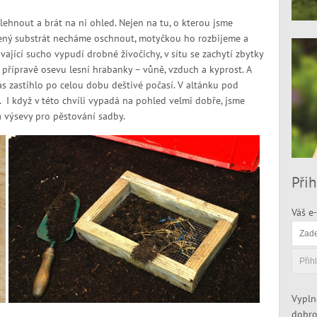
hnout a brát na ni ohled. Nejen na tu, o kterou jsme
lopený substrát necháme oschnout, motyčkou ho rozbijeme a
ající sucho vypudí drobné živočichy, v sítu se zachytí zbytky
k přípravě osevu lesní hrabanky – vůně, vzduch a kyprost. A
ás zastihlo po celou dobu deštivé počasí. V altánku pod
. I když v této chvíli vypadá na pohled velmi dobře, jsme
a výsevy pro pěstování sadby.
Přih
Váš e-
Vypln
dobro