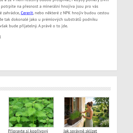
le potrpíte na přesnost a minerální hnojiva jsou pro vás
vé zahrádce,
Cererit
, nebo některé z NPK hnojiv budou cestou
ude tak dokonalé jako u prémiových substrátů podniku
však bude přijatelný. A právě o to jde.
l
Připravte si kopřivový
Jak správně sklízet