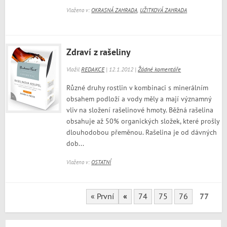
Vloženo v:
OKRASNÁ ZAHRADA
,
UŽITKOVÁ ZAHRADA
Zdraví z rašeliny
Vložil
REDAKCE
| 12.1.2012 |
Žádné komentáře
Různé druhy rostlin v kombinaci s minerálním
obsahem podloží a vody měly a mají významný
vliv na složení rašelinové hmoty. Běžná rašelina
obsahuje až 50% organických složek, které prošly
dlouhodobou přeměnou. Rašelina je od dávných
dob...
Vloženo v:
OSTATNÍ
« První
«
74
75
76
77