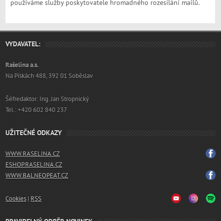
používáme služby poskytovatele hromadného rozesílání mailů.
VYDAVATEL:
Rašelina a.s.
Na Pískách 488, 392 01 Soběslav
Šéfredaktor: Ing. Jan Stropnický
Tel.: +420 602 840 237
UŽITEČNÉ ODKAZY
WWW.RASELINA.CZ
ESHOP.RASELINA.CZ
WWW.BALNEOPEAT.CZ
Cookies
|
RSS