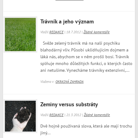
Trávník a jeho význam
Vložil
REDAKCE
| 18.7.2012 |
Žádné komentáře
Svěže zelený trávník má na naši psychiku
blahodárný vliv. Působí uklidňujícím dojmem a
láká nás, abychom se v něm prošli bosí. Trávník
splňuje mnoho důležitých funkcí, o kterých často
ani netušíme. Vynecháme trávníky extenzivní,...
Vloženo v:
OKRASNÁ ZAHRADA
Zeminy versus substráty
Vložil
REDAKCE
| 21.3.2012 |
Žádné komentáře
Dvě hojně používaná slova, která ale mají trochu
jiný...