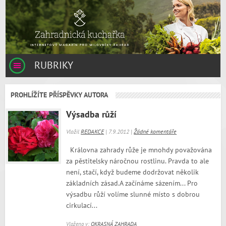
RUBRIKY
PROHLÍŽÍTE PŘÍSPĚVKY AUTORA
Výsadba růží
Vložil
REDAKCE
| 7.9.2012 |
Žádné komentáře
Královna zahrady růže je mnohdy považována
za pěstitelsky náročnou rostlinu. Pravda to ale
není, stačí, když budeme dodržovat několik
základních zásad.A začínáme sázením... Pro
výsadbu růží volíme slunné místo s dobrou
cirkulací...
Vloženo v:
OKRASNÁ ZAHRADA